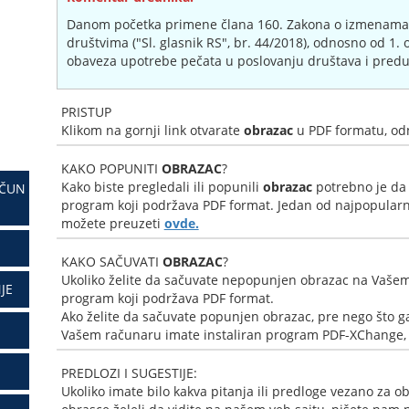
Danom početka primene člana 160. Zakona o izmenama
društvima ("Sl. glasnik RS", br. 44/2018), odnosno od 1. 
obaveza upotrebe pečata u poslovanju društava i predu
PRISTUP
Klikom na gornji link otvarate
obrazac
u PDF formatu, od
KAKO POPUNITI
OBRAZAC
?
Kako biste pregledali ili popunili
obrazac
potrebno je da
AČUN
program koji podržava PDF format. Jedan od najpopularni
možete preuzeti
ovde.
KAKO SAČUVATI
OBRAZAC
?
Ukoliko želite da sačuvate nepopunjen obrazac na Vašem
JE
program koji podržava PDF format.
Ako želite da sačuvate popunjen obrazac, pre nego što ga
Vašem računaru imate instaliran program PDF-XChange, k
PREDLOZI I SUGESTIJE:
Ukoliko imate bilo kakva pitanja ili predloge vezano za ob