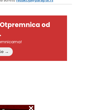
 na adresu
redakcija@paragraf.rs
-Otpremnica od
.
remnicama!
Pročitajte više →