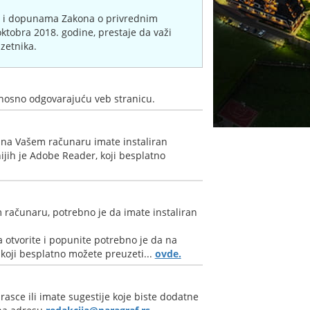
 i dopunama Zakona o privrednim
oktobra 2018. godine, prestaje da važi
zetnika.
nosno odgovarajuću veb stranicu.
 na Vašem računaru imate instaliran
jih je Adobe Reader, koji besplatno
 računaru, potrebno je da imate instaliran
 otvorite i popunite potrebno je da na
oji besplatno možete preuzeti...
ovde.
rasce ili imate sugestije koje biste dodatne