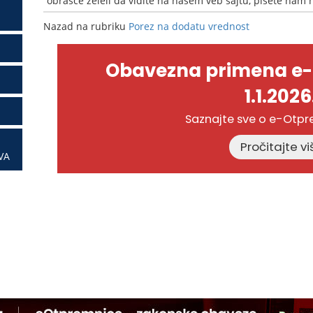
obrasce želeli da vidite na našem veb sajtu, pišete nam
Nazad na rubriku
Porez na dodatu vrednost
Obavezna primena e
1.1.2026
Saznajte sve o e-Otp
VA