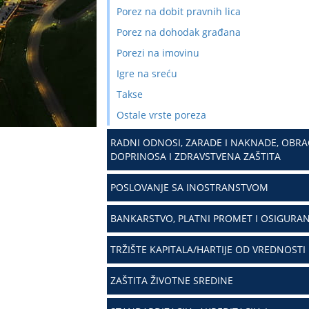
Porez na dobit pravnih lica
Porez na dohodak građana
Porezi na imovinu
Igre na sreću
Takse
Ostale vrste poreza
RADNI ODNOSI, ZARADE I NAKNADE, OBR
DOPRINOSA I ZDRAVSTVENA ZAŠTITA
POSLOVANJE SA INOSTRANSTVOM
BANKARSTVO, PLATNI PROMET I OSIGURAN
TRŽIŠTE KAPITALA/HARTIJE OD VREDNOSTI
ZAŠTITA ŽIVOTNE SREDINE