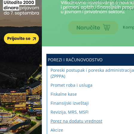
POREZI I RAČUNOVODSTVO
Poreski postupak i poreska administracija
(ZPPPA)
Promet roba i usluga
Fiskalne kase
Finansijski izveštaji
Revizija, MRS, MSFI
Porez na dodatu vrednost
Akcize