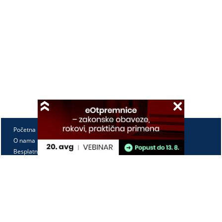
Početna
O nama
Besplatno
Pretplata
Vebinari
Korisnički kutak
Kontakt
Paragraf Lex d.o.o.