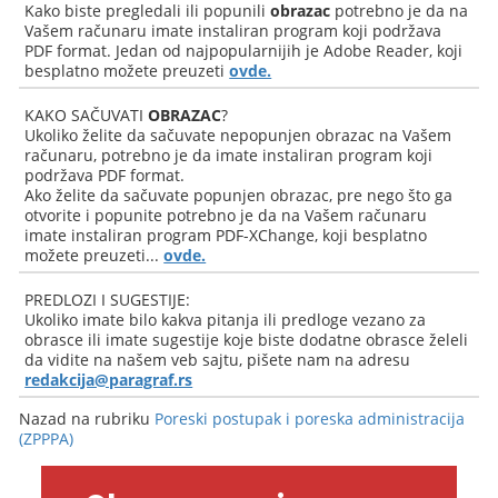
Kako biste pregledali ili popunili
obrazac
potrebno je da na
Vašem računaru imate instaliran program koji podržava
PDF format. Jedan od najpopularnijih je Adobe Reader, koji
besplatno možete preuzeti
ovde.
KAKO SAČUVATI
OBRAZAC
?
Ukoliko želite da sačuvate nepopunjen obrazac na Vašem
računaru, potrebno je da imate instaliran program koji
podržava PDF format.
Ako želite da sačuvate popunjen obrazac, pre nego što ga
otvorite i popunite potrebno je da na Vašem računaru
imate instaliran program PDF-XChange, koji besplatno
možete preuzeti...
ovde.
PREDLOZI I SUGESTIJE:
Ukoliko imate bilo kakva pitanja ili predloge vezano za
obrasce ili imate sugestije koje biste dodatne obrasce želeli
da vidite na našem veb sajtu, pišete nam na adresu
redakcija@paragraf.rs
Nazad na rubriku
Poreski postupak i poreska administracija
(ZPPPA)