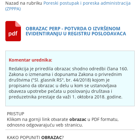
Nazad na rubriku
Poreski postupak i poreska administracija
(ZPPPA)
OBRAZAC PERP - POTVRDA O IZVRŠENOM
EVIDENTIRANJU U REGISTRU POSLODAVACA
Komentar urednika:
Redakcija je priredila obrazac shodno odredbi člana 160.
Zakona o izmenama i dopunama Zakona o privrednim
društvima ("Sl. glasnik RS", br. 44/2018) kojom je
propisano da obrazac u delu u kom se ustanovljava
obaveza upotrebe pečata u poslovanju društava i
preduzetnika prestaje da važi 1. oktobra 2018. godine.
PRISTUP
Klikom na gornji link otvarate
obrazac
u PDF formatu,
odnosno odgovarajuću veb stranicu.
KAKO POPUNITI
OBRAZAC
?