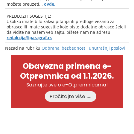
možete preuzeti...
ovde.
PREDLOZI I SUGESTIJE:
Ukoliko imate bilo kakva pitanja ili predloge vezano za
obrasce ili imate sugestije koje biste dodatne obrasce želeli
da vidite na našem veb sajtu, pišete nam na adresu
redakcija@paragraf.rs
Nazad na rubriku
Odbrana, bezbednost i unutrašnji poslovi
Obavezna primena e-
Otpremnica od 1.1.2026.
Saznajte sve o e-Otpremnicama!
Pročitajte više →