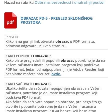
Nazad na rubriku
Odbrana, bezbednost i unutrašnji poslovi
OBRAZAC PD-5 - PREGLED SKLONIŠNOG
PROSTORA
PRISTUP
Klikom na gornji link otvarate
obrazac
u PDF formatu,
odnosno odgovarajuću veb stranicu.
KAKO POPUNITI
OBRAZAC
?
Kako biste pregledali ili popunili
obrazac
potrebno je da na
Vašem računaru imate instaliran program koji podržava
PDF format. Jedan od najpopularnijih je Adobe Reader, koji
besplatno možete preuzeti
ovde.
KAKO SAČUVATI
OBRAZAC
?
Ukoliko želite da sačuvate nepopunjen obrazac na Vašem
računaru, potrebno je da imate instaliran program koji
podržava PDF format.
Ako želite da sačuvate popunjen obrazac, pre nego što ga
otvorite i popunite potrebno je da na Vašem računaru
imate instaliran program PDF-XChange, koji besplatno