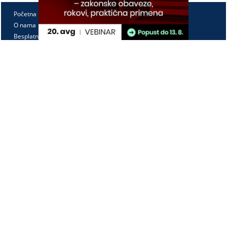
Početna
O nama
Besplatno
Pretplata
Vebinari
Korisnički kutak
Kontakt
Paragraf Lex d.o.o.
PIB: 104830593
Matični broj: 20240156
Tekući račun:
105-3029346-18
160-0000000380290-23
Radno vreme:
Ponedeljak - petak
7:30 - 15:30
Kontaktirajte nas: