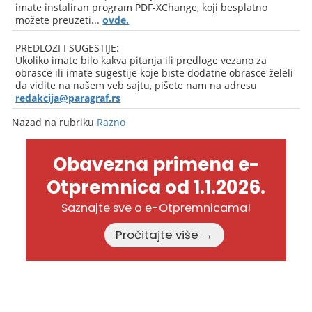
imate instaliran program PDF-XChange, koji besplatno
možete preuzeti...
ovde.
PREDLOZI I SUGESTIJE:
Ukoliko imate bilo kakva pitanja ili predloge vezano za
obrasce ili imate sugestije koje biste dodatne obrasce želeli
da vidite na našem veb sajtu, pišete nam na adresu
redakcija@paragraf.rs
Nazad na rubriku
Razno
Obavezna primena e-
Otpremnica od 1.1.2026.
Saznajte sve o e-Otpremnicama!
Pročitajte više →