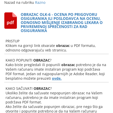
Nazad na rubriku
Razno
OBRAZAC OLK-6 - OCENA PO PRIGOVORU
OSIGURANIKA ILI POSLODAVCA NA OCENU,
ODNOSNO MIŠLJENJE IZABRANOG LEKARA O
PRIVREMENOJ SPREČENOSTI ZA RAD
OSIGURANIKA
PRISTUP
Klikom na gornji link otvarate
obrazac
u PDF formatu,
odnosno odgovarajuću veb stranicu.
KAKO POPUNITI
OBRAZAC
?
Kako biste pregledali ili popunili
obrazac
potrebno je da na
Vašem računaru imate instaliran program koji podržava
PDF format. Jedan od najpopularnijih je Adobe Reader, koji
besplatno možete preuzeti
ovde.
KAKO SAČUVATI
OBRAZAC
?
Ukoliko želite da sačuvate nepopunjen obrazac na Vašem
računaru, potrebno je da imate instaliran program koji
podržava PDF format.
Ako želite da sačuvate popunjen obrazac, pre nego što ga
otvorite i popunite potrebno je da na Vašem računaru