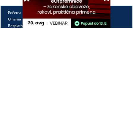
Početna
O nama
Besplatno
Pretplata
Vebinari
Korisnički kutak
Kontakt
Paragraf Lex d.o.o.
PIB: 104830593
Matični broj: 20240156
Tekući račun:
105-3029346-18
160-0000000380290-23
Radno vreme:
Ponedeljak - petak
7:30 - 15:30
Kontaktirajte nas: