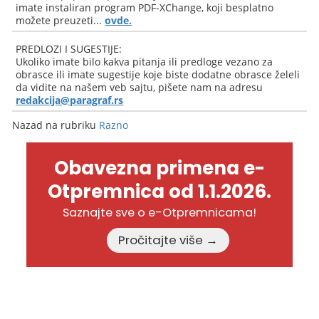
imate instaliran program PDF-XChange, koji besplatno
možete preuzeti...
ovde.
PREDLOZI I SUGESTIJE:
Ukoliko imate bilo kakva pitanja ili predloge vezano za
obrasce ili imate sugestije koje biste dodatne obrasce želeli
da vidite na našem veb sajtu, pišete nam na adresu
redakcija@paragraf.rs
Nazad na rubriku
Razno
Obavezna primena e-
Otpremnica od 1.1.2026.
Saznajte sve o e-Otpremnicama!
Pročitajte više →