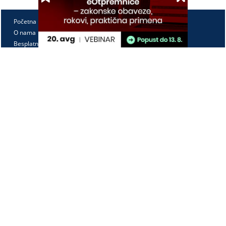
Početna
O nama
Besplatno
Pretplata
Vebinari
Korisnički kutak
Kontakt
Paragraf Lex d.o.o.
PIB: 104830593
Matični broj: 20240156
Tekući račun:
105-3029346-18
160-0000000380290-23
Radno vreme:
Ponedeljak - petak
7:30 - 15:30
Kontaktirajte nas: