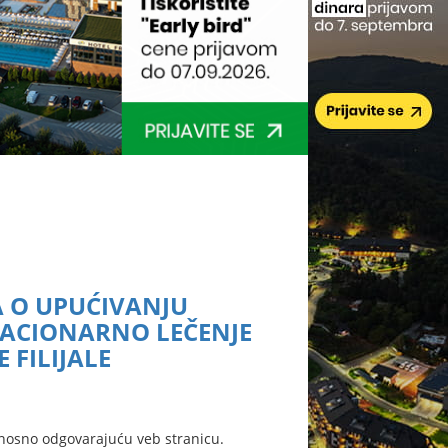
A O UPUĆIVANJU
TACIONARNO LEČENJE
FILIJALE
nosno odgovarajuću veb stranicu.