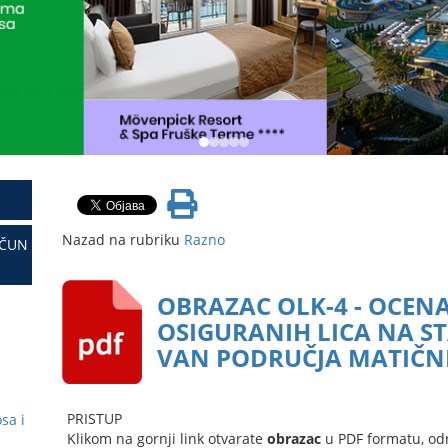
Nazad na rubriku
Razno
AČUN
OBRAZAC OLK-4 - OCEN
OSIGURANIH LICA NA S
VAN PODRUČJA MATIČNE 
PRISTUP
sa i
Klikom na gornji link otvarate
obrazac
u PDF formatu, od