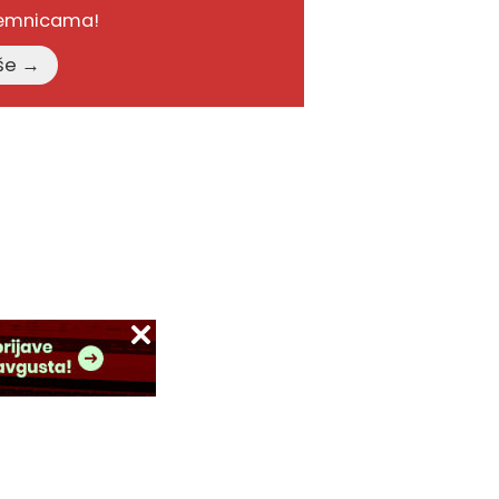
remnicama!
Pročitajte više →