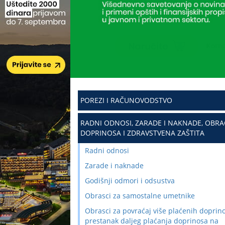
POREZI I RAČUNOVODSTVO
RADNI ODNOSI, ZARADE I NAKNADE, OBR
DOPRINOSA I ZDRAVSTVENA ZAŠTITA
Radni odnosi
Zarade i naknade
Godišnji odmori i odsustva
Obrasci za samostalne umetnike
Obrasci za povraćaj više plaćenih doprino
prestanak daljeg plaćanja doprinosa na