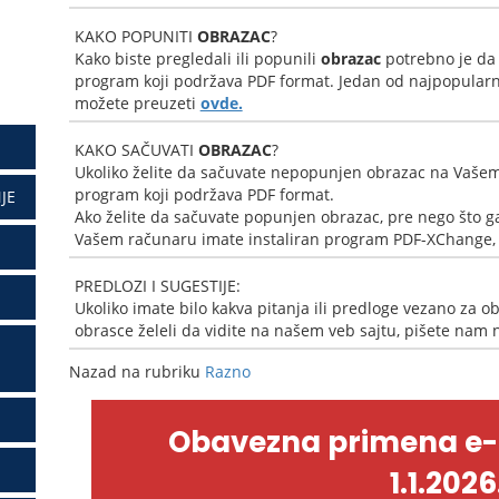
KAKO POPUNITI
OBRAZAC
?
Kako biste pregledali ili popunili
obrazac
potrebno je da
program koji podržava PDF format. Jedan od najpopularni
možete preuzeti
ovde.
KAKO SAČUVATI
OBRAZAC
?
Ukoliko želite da sačuvate nepopunjen obrazac na Vašem
program koji podržava PDF format.
JE
Ako želite da sačuvate popunjen obrazac, pre nego što ga
Vašem računaru imate instaliran program PDF-XChange, k
PREDLOZI I SUGESTIJE:
Ukoliko imate bilo kakva pitanja ili predloge vezano za ob
obrasce želeli da vidite na našem veb sajtu, pišete nam
Nazad na rubriku
Razno
Obavezna primena e
1.1.2026