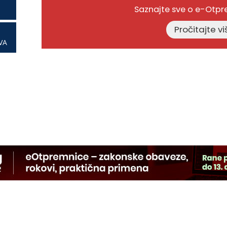
Saznajte sve o e-Otp
VA