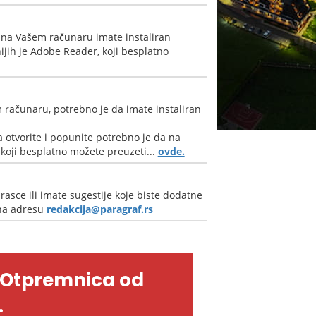
 na Vašem računaru imate instaliran
jih je Adobe Reader, koji besplatno
 računaru, potrebno je da imate instaliran
 otvorite i popunite potrebno je da na
oji besplatno možete preuzeti...
ovde.
rasce ili imate sugestije koje biste dodatne
 na adresu
redakcija@paragraf.rs
-Otpremnica od
.