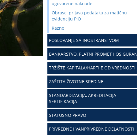
ugovorene naknade
Obrasci prijava podataka za matičnu
evidenciju PIO
Razno
POSLOVANJE SA INOSTRANSTVOM
BANKARSTVO, PLATNI PROMET I OSIGURAN
TRŽIŠTE KAPITALA/HARTIJE OD VREDNOSTI
ZAŠTITA ŽIVOTNE SREDINE
STANDARDIZACIJA, AKREDITACIJA I
SERTIFIKACIJA
STATUSNO PRAVO
PRIVREDNE I VANPRIVREDNE DELATNOSTI