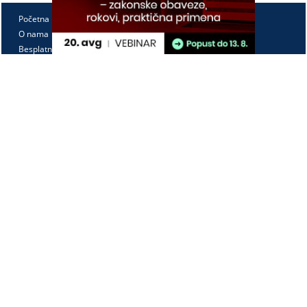
Početna
O nama
Besplatno
Pretplata
Vebinari
Korisnički kutak
Kontakt
Paragraf Lex d.o.o.
PIB: 104830593
Matični broj: 20240156
Tekući račun:
105-3029346-18
160-0000000380290-23
Radno vreme:
Ponedeljak - petak
7:30 - 15:30
Kontaktirajte nas: