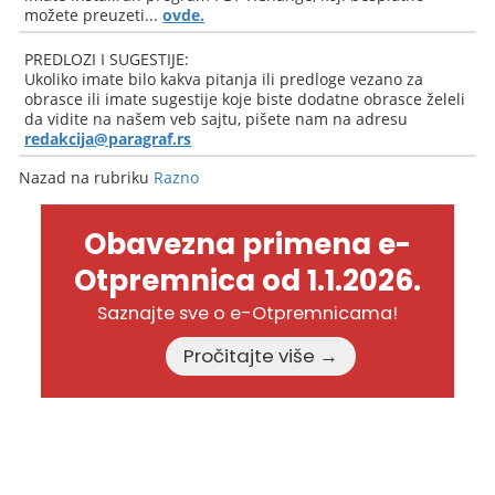
možete preuzeti...
ovde.
PREDLOZI I SUGESTIJE:
Ukoliko imate bilo kakva pitanja ili predloge vezano za
obrasce ili imate sugestije koje biste dodatne obrasce želeli
da vidite na našem veb sajtu, pišete nam na adresu
redakcija@paragraf.rs
Nazad na rubriku
Razno
Obavezna primena e-
Otpremnica od 1.1.2026.
Saznajte sve o e-Otpremnicama!
Pročitajte više →