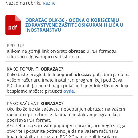
Nazad na rubriku
Razno
OBRAZAC OLK-36 - OCENA O KORIŠĆENJU
ZDRAVSTVENE ZAŠTITE OSIGURANIH LICA U
INOSTRANSTVU
PRISTUP
Klikom na gornji link otvarate
obrazac
u PDF formatu,
odnosno odgovarajuću veb stranicu.
KAKO POPUNITI
OBRAZAC
?
Kako biste pregledali ili popunili
obrazac
potrebno je da na
Vašem računaru imate instaliran program koji podržava
PDF format. Jedan od najpopularnijih je Adobe Reader, koji
besplatno možete preuzeti
ovde.
KAKO SAČUVATI
OBRAZAC
?
Ukoliko želite da sačuvate nepopunjen obrazac na Vašem
računaru, potrebno je da imate instaliran program koji
podržava PDF format.
Ako želite da sačuvate popunjen obrazac, pre nego što ga
otvorite i popunite potrebno je da na Vašem računaru
imate instaliran program PDF-XChange, koji besplatno