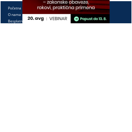
Početna
O nama
Besplatno
Pretplata
Vebinari
Korisnički kutak
Kontakt
Paragraf Lex d.o.o.
PIB: 104830593
Matični broj: 20240156
Tekući račun:
105-3029346-18
160-0000000380290-23
Radno vreme:
Ponedeljak - petak
7:30 - 15:30
Kontaktirajte nas: