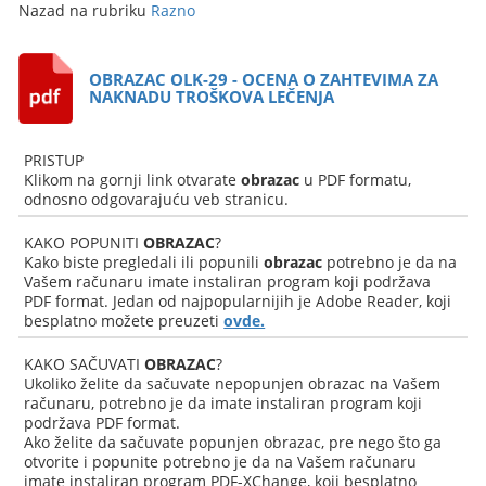
Nazad na rubriku
Razno
OBRAZAC OLK-29 - OCENA O ZAHTEVIMA ZA
NAKNADU TROŠKOVA LEČENJA
PRISTUP
Klikom na gornji link otvarate
obrazac
u PDF formatu,
odnosno odgovarajuću veb stranicu.
KAKO POPUNITI
OBRAZAC
?
Kako biste pregledali ili popunili
obrazac
potrebno je da na
Vašem računaru imate instaliran program koji podržava
PDF format. Jedan od najpopularnijih je Adobe Reader, koji
besplatno možete preuzeti
ovde.
KAKO SAČUVATI
OBRAZAC
?
Ukoliko želite da sačuvate nepopunjen obrazac na Vašem
računaru, potrebno je da imate instaliran program koji
podržava PDF format.
Ako želite da sačuvate popunjen obrazac, pre nego što ga
otvorite i popunite potrebno je da na Vašem računaru
imate instaliran program PDF-XChange, koji besplatno