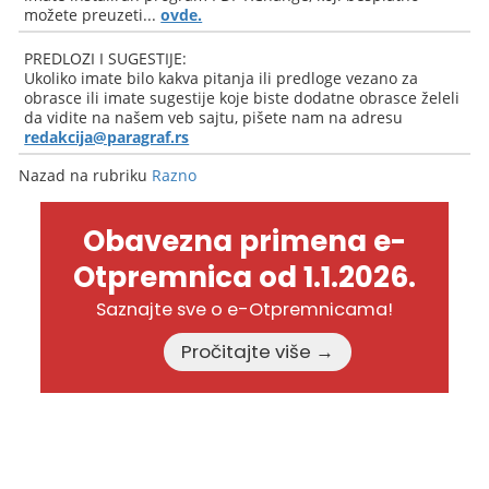
možete preuzeti...
ovde.
PREDLOZI I SUGESTIJE:
Ukoliko imate bilo kakva pitanja ili predloge vezano za
obrasce ili imate sugestije koje biste dodatne obrasce želeli
da vidite na našem veb sajtu, pišete nam na adresu
redakcija@paragraf.rs
Nazad na rubriku
Razno
Obavezna primena e-
Otpremnica od 1.1.2026.
Saznajte sve o e-Otpremnicama!
Pročitajte više →