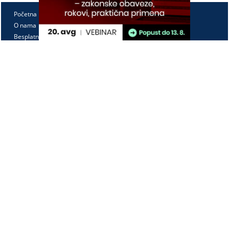
Početna
O nama
Besplatno
Pretplata
Vebinari
Korisnički kutak
Kontakt
Paragraf Lex d.o.o.
PIB: 104830593
Matični broj: 20240156
Tekući račun:
105-3029346-18
160-0000000380290-23
Radno vreme:
Ponedeljak - petak
7:30 - 15:30
Kontaktirajte nas: