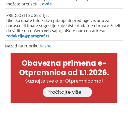
možete preuzeti...
ovde.
PREDLOZI I SUGESTIJE:
Ukoliko imate bilo kakva pitanja ili predloge vezano za
obrasce ili imate sugestije koje biste dodatne obrasce želeli
da vidite na našem veb sajtu, pišete nam na adresu
redakcija@paragraf.rs
Nazad na rubriku
Razno
Obavezna primena e-
Otpremnica od 1.1.2026.
Saznajte sve o e-Otpremnicama!
Pročitajte više →