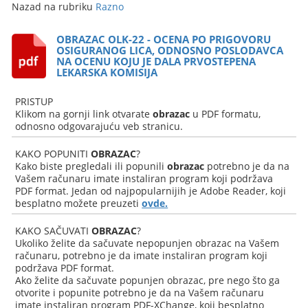
Nazad na rubriku
Razno
OBRAZAC OLK-22 - OCENA PO PRIGOVORU
OSIGURANOG LICA, ODNOSNO POSLODAVCA
NA OCENU KOJU JE DALA PRVOSTEPENA
LEKARSKA KOMISIJA
PRISTUP
Klikom na gornji link otvarate
obrazac
u PDF formatu,
odnosno odgovarajuću veb stranicu.
KAKO POPUNITI
OBRAZAC
?
Kako biste pregledali ili popunili
obrazac
potrebno je da na
Vašem računaru imate instaliran program koji podržava
PDF format. Jedan od najpopularnijih je Adobe Reader, koji
besplatno možete preuzeti
ovde.
KAKO SAČUVATI
OBRAZAC
?
Ukoliko želite da sačuvate nepopunjen obrazac na Vašem
računaru, potrebno je da imate instaliran program koji
podržava PDF format.
Ako želite da sačuvate popunjen obrazac, pre nego što ga
otvorite i popunite potrebno je da na Vašem računaru
imate instaliran program PDF-XChange, koji besplatno