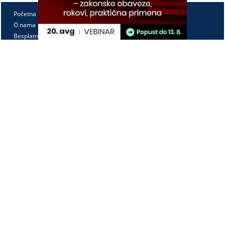
Početna
O nama
Besplatno
Pretplata
Vebinari
Korisnički kutak
Kontakt
Paragraf Lex d.o.o.
PIB: 104830593
Matični broj: 20240156
Tekući račun:
105-3029346-18
160-0000000380290-23
Radno vreme:
Ponedeljak - petak
7:30 - 15:30
Kontaktirajte nas: