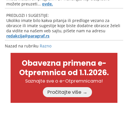
možete preuzeti...
ovde.
PREDLOZI I SUGESTIJE:
Ukoliko imate bilo kakva pitanja ili predloge vezano za
obrasce ili imate sugestije koje biste dodatne obrasce želeli
da vidite na našem veb sajtu, pišete nam na adresu
redakcija@paragraf.rs
Nazad na rubriku
Razno
Obavezna primena e-
Otpremnica od 1.1.2026.
Saznajte sve o e-Otpremnicama!
Pročitajte više →