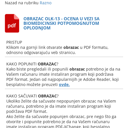
Nazad na rubriku
Razno
OBRAZAC OLK-13 - OCENA U VEZI SA
BIOMEDICINSKI POTPOMOGNUTOM
OPLODNJOM
PRISTUP
Klikom na gornji link otvarate
obrazac
u PDF formatu,
odnosno odgovarajuću veb stranicu.
KAKO POPUNITI
OBRAZAC
?
Kako biste pregledali ili popunili
obrazac
potrebno je da na
Vašem računaru imate instaliran program koji podržava
PDF format. Jedan od najpopularnijih je Adobe Reader, koji
besplatno možete preuzeti
ovde.
KAKO SAČUVATI
OBRAZAC
?
Ukoliko želite da sačuvate nepopunjen obrazac na Vašem
računaru, potrebno je da imate instaliran program koji
podržava PDF format.
Ako želite da sačuvate popunjen obrazac, pre nego što ga
otvorite i popunite potrebno je da na Vašem računaru
imate instaliran program PDF-XChange, koji besplatno