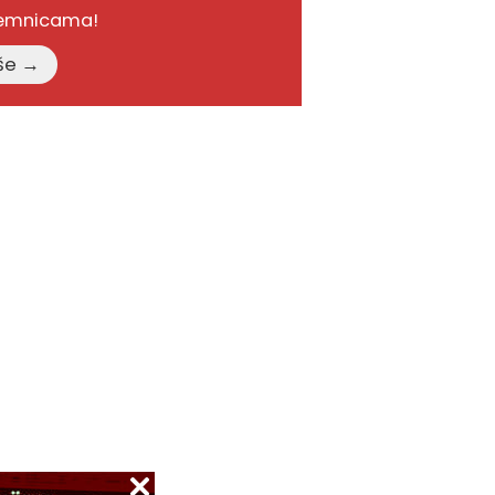
remnicama!
Pročitajte više →