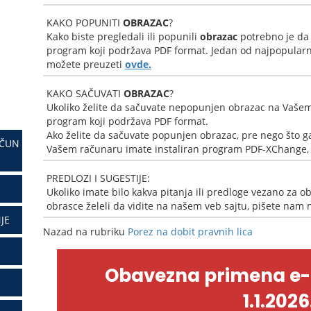
KAKO POPUNITI
OBRAZAC
?
Kako biste pregledali ili popunili
obrazac
potrebno je da
program koji podržava PDF format. Jedan od najpopularni
možete preuzeti
ovde.
KAKO SAČUVATI
OBRAZAC
?
Ukoliko želite da sačuvate nepopunjen obrazac na Vašem
program koji podržava PDF format.
Ako želite da sačuvate popunjen obrazac, pre nego što ga
AČUN
Vašem računaru imate instaliran program PDF-XChange, k
PREDLOZI I SUGESTIJE:
Ukoliko imate bilo kakva pitanja ili predloge vezano za ob
obrasce želeli da vidite na našem veb sajtu, pišete nam
JE
Nazad na rubriku
Porez na dobit pravnih lica
Obavezna primena e
1.1.2026