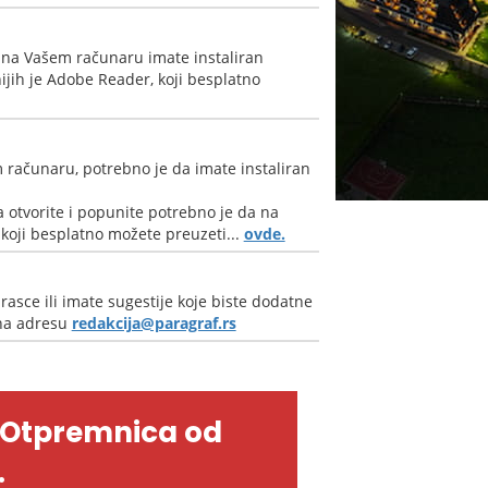
 na Vašem računaru imate instaliran
jih je Adobe Reader, koji besplatno
 računaru, potrebno je da imate instaliran
 otvorite i popunite potrebno je da na
oji besplatno možete preuzeti...
ovde.
rasce ili imate sugestije koje biste dodatne
 na adresu
redakcija@paragraf.rs
-Otpremnica od
.