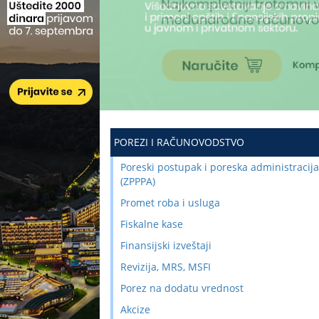
POREZI I RAČUNOVODSTVO
Poreski postupak i poreska administracija
(ZPPPA)
Promet roba i usluga
Fiskalne kase
Finansijski izveštaji
Revizija, MRS, MSFI
Porez na dodatu vrednost
Akcize