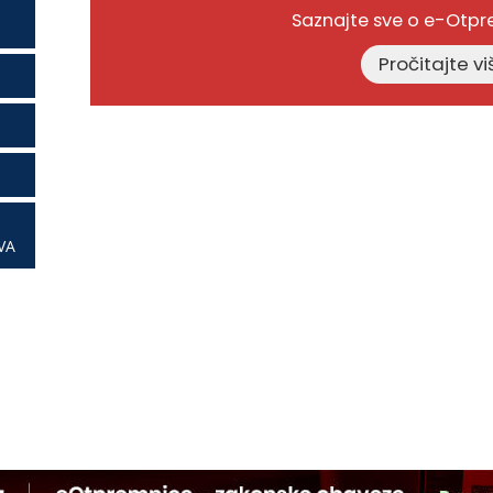
Saznajte sve o e-Otp
VA