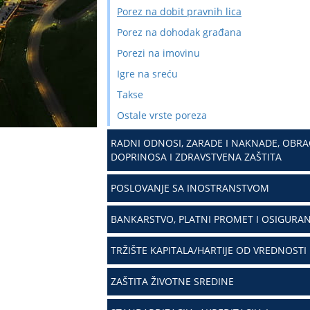
Porez na dobit pravnih lica
Porez na dohodak građana
Porezi na imovinu
Igre na sreću
Takse
Ostale vrste poreza
RADNI ODNOSI, ZARADE I NAKNADE, OBR
DOPRINOSA I ZDRAVSTVENA ZAŠTITA
POSLOVANJE SA INOSTRANSTVOM
BANKARSTVO, PLATNI PROMET I OSIGURAN
TRŽIŠTE KAPITALA/HARTIJE OD VREDNOSTI
ZAŠTITA ŽIVOTNE SREDINE