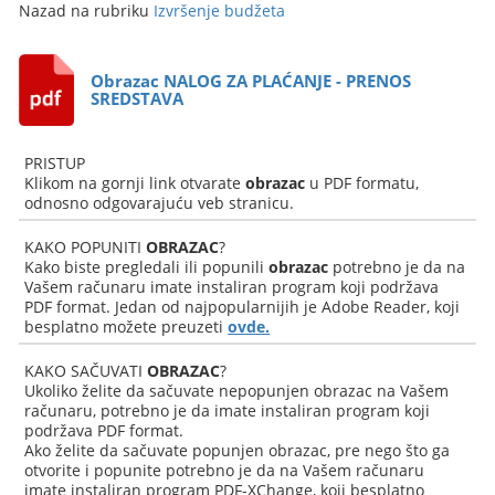
Nazad na rubriku
Izvršenje budžeta
Obrazac NALOG ZA PLAĆANJE - PRENOS
SREDSTAVA
PRISTUP
Klikom na gornji link otvarate
obrazac
u PDF formatu,
odnosno odgovarajuću veb stranicu.
KAKO POPUNITI
OBRAZAC
?
Kako biste pregledali ili popunili
obrazac
potrebno je da na
Vašem računaru imate instaliran program koji podržava
PDF format. Jedan od najpopularnijih je Adobe Reader, koji
besplatno možete preuzeti
ovde.
KAKO SAČUVATI
OBRAZAC
?
Ukoliko želite da sačuvate nepopunjen obrazac na Vašem
računaru, potrebno je da imate instaliran program koji
podržava PDF format.
Ako želite da sačuvate popunjen obrazac, pre nego što ga
otvorite i popunite potrebno je da na Vašem računaru
imate instaliran program PDF-XChange, koji besplatno