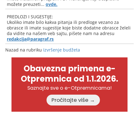
možete preuzeti...
ovde.
PREDLOZI I SUGESTIJE:
Ukoliko imate bilo kakva pitanja ili predloge vezano za
obrasce ili imate sugestije koje biste dodatne obrasce želeli
da vidite na našem veb sajtu, pišete nam na adresu
redakcija@paragraf.rs
Nazad na rubriku
Izvršenje budžeta
Obavezna primena e-
Otpremnica od 1.1.2026.
Saznajte sve o e-Otpremnicama!
Pročitajte više →