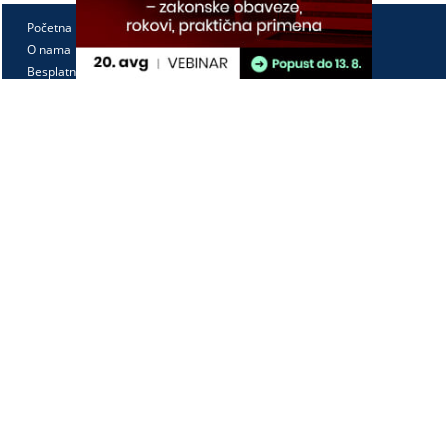
Početna
O nama
Besplatno
Pretplata
Vebinari
Korisnički kutak
Kontakt
Paragraf Lex d.o.o.
PIB: 104830593
Matični broj: 20240156
Tekući račun:
105-3029346-18
160-0000000380290-23
Radno vreme:
Ponedeljak - petak
7:30 - 15:30
Kontaktirajte nas: