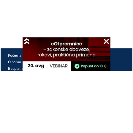
Početna
O nama
Besplatno
Pretplata
Vebinari
Korisnički kutak
Kontakt
Paragraf Lex d.o.o.
PIB: 104830593
Matični broj: 20240156
Tekući račun:
105-3029346-18