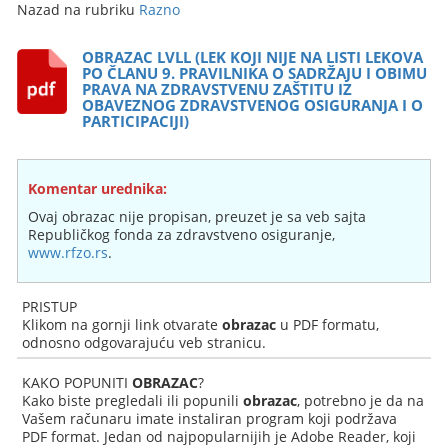
Nazad na rubriku
Razno
OBRAZAC LVLL (LEK KOJI NIJE NA LISTI LEKOVA
PO ČLANU 9. PRAVILNIKA O SADRŽAJU I OBIMU
PRAVA NA ZDRAVSTVENU ZAŠTITU IZ
OBAVEZNOG ZDRAVSTVENOG OSIGURANJA I O
PARTICIPACIJI)
Komentar urednika:
Ovaj obrazac nije propisan, preuzet je sa veb sajta
Republičkog fonda za zdravstveno osiguranje,
www.rfzo.rs
.
PRISTUP
Klikom na gornji link otvarate
obrazac
u PDF formatu,
odnosno odgovarajuću veb stranicu.
KAKO POPUNITI
OBRAZAC
?
Kako biste pregledali ili popunili
obrazac
, potrebno je da na
Vašem računaru imate instaliran program koji podržava
PDF format. Jedan od najpopularnijih je Adobe Reader, koji