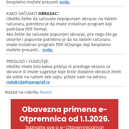
besplatno možete preuzeti
ovde.
KAKO SAČUVATI
OBRAZAC
?
Ukoliko želite da sačuvate nepopunjen obrazac na Vašem
računaru, potrebno je da imate instaliran program koji
podržava PDF format.
Ako želite da sačuvate popunjen obrazac, pre nego što ga
otvorite i popunite potrebno je da na Vašem računaru
imate instaliran program PDF-XChange, koji besplatno
možete preuzeti...
ovde.
PREDLOZI I SUGESTIJE:
Ukoliko imate bilo kakva pitanja ili predloge vezano za
obrasce ili imate sugestije koje biste dodatne obrasce želeli
da vidite na našem veb sajtu, pišete nam na adresu
redakcija@paragraf.rs
Nazad na rubriku
Razno
Obavezna primena e-
Otpremnica od 1.1.2026.
Saznajte sve o e-Otpremnicama!