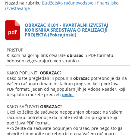
Nazad na rubriku
Budžetsko računovodstvo i finansijsko
izveštavanje
OBRAZAC KI.01 - KVARTALNI IZVEŠTAJ
KORISNIKA SREDSTAVA O REALIZACIJI
PROJEKTA (Pokrajinski)
PRISTUP
Klikom na gornji link otvarate
obrazac
u PDF formatu,
odnosno odgovarajuću veb stranicu.
KAKO POPUNITI
OBRAZAC
?
Kako biste pregledali ili popunili
obrazac
potrebno je da na
Vašem računaru imate instaliran program koji podržava
PDF format. Jedan od najpopularnijih je Adobe Reader, koji
besplatno možete preuzeti
ovde.
KAKO SAČUVATI
OBRAZAC
?
Ukoliko želite da sačuvate nepopunjen obrazac na Vašem
računaru, potrebno je da imate instaliran program koji
podržava PDF format.
Ako želite da sačuvate popunjen obrazac, pre nego što ga
otvorite i popunite potrebno je da na Vašem računaru