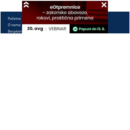
Početna
O nama
Besplatno
Pretplata
Vebinari
Korisnički kutak
Kontakt
Paragraf Lex d.o.o.
PIB: 104830593
Matični broj: 20240156
Tekući račun:
105-3029346-18
160-0000000380290-23
Radno vreme:
Ponedeljak - petak
7:30 - 15:30