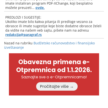
imate instaliran program PDF-XChange, koji besplatno
možete preuzeti...
ovde.
PREDLOZI I SUGESTIJE:
Ukoliko imate bilo kakva pitanja ili predloge vezano za
obrasce ili imate sugestije koje biste dodatne obrasce želeli
da vidite na našem veb sajtu, pišete nam na adresu
redakcija@paragraf.rs
Nazad na rubriku
Budžetsko računovodstvo i finansijsko
izveštavanje
Obavezna primena e-
Otpremnica od 1.1.2026.
Saznajte sve o e-Otpremnicama!
Pročitajte više →