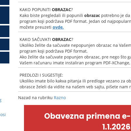
KAKO POPUNITI
OBRAZAC
?
Kako biste pregledali ili popunili
obrazac
potrebno je da
program koji podržava PDF format. Jedan od najpopularni
možete preuzeti
ovde.
KAKO SAČUVATI
OBRAZAC
?
Ukoliko želite da sačuvate nepopunjen obrazac na Vašem
program koji podržava PDF format.
Ako želite da sačuvate popunjen obrazac, pre nego što ga
Vašem računaru imate instaliran program PDF-XChange, k
PREDLOZI I SUGESTIJE:
Ukoliko imate bilo kakva pitanja ili predloge vezano za ob
obrasce želeli da vidite na našem veb sajtu, pišete nam
Nazad na rubriku
Razno
g
Obavezna primena e
nosi
1.1.2026