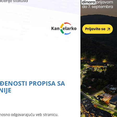
AĐENOSTI PROPISA SA
NIJE
nosno odgovarajuću veb stranicu.