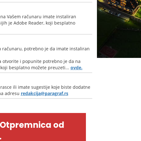
 na Vašem računaru imate instaliran
jih je Adobe Reader, koji besplatno
 računaru, potrebno je da imate instaliran
 otvorite i popunite potrebno je da na
oji besplatno možete preuzeti...
ovde.
rasce ili imate sugestije koje biste dodatne
 na adresu
redakcija@paragraf.rs
-Otpremnica od
.