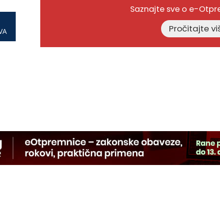
Saznajte sve o e-Otp
VA