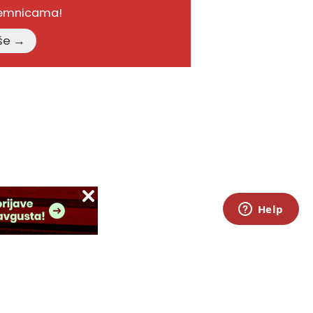
remnicama!
Pročitajte više →