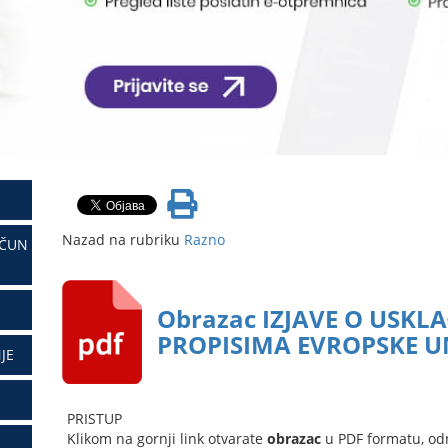
Nazad na rubriku
Razno
AČUN
Obrazac IZJAVE O USKL
PROPISIMA EVROPSKE U
JE
PRISTUP
Klikom na gornji link otvarate
obrazac
u PDF formatu, od