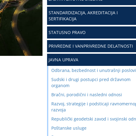
STANDARDIZACIJA, AKREDITACIJA I
SERTIFIKACIJA
STATUSNO PRAVO
PRIVREDNE I VANPRIVREDNE DELATNOSTI
JAVNA UPRAVA
Odbrana, bezbednost i unutrašnji poslovi
Sudski i drugi postupci pred državnom
organom
Bračni, porodični i nasledni odnosi
Razvoj, strategije i podsticaji ravnomerno
razvoja
Republički geodetski zavod i svojinski od
Poštanske usluge