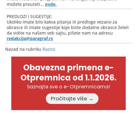
možete preuzeti...
ovde.
PREDLOZI I SUGESTIJE:
Ukoliko imate bilo kakva pitanja ili predloge vezano za
obrasce ili imate sugestije koje biste dodatne obrasce želeli
da vidite na našem veb sajtu, pišete nam na adresu
redakcija@paragraf.rs
Nazad na rubriku
Razno
Obavezna primena e-
Otpremnica od 1.1.2026.
Saznajte sve o e-Otpremnicama!
Pročitajte više →