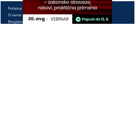
Početna
O nama
Besplatno
Pretplata
Vebinari
Korisnički kutak
Kontakt
Paragraf Lex d.o.o.
PIB: 104830593
Matični broj: 20240156
Tekući račun:
105-3029346-18
160-0000000380290-23
Radno vreme:
Ponedeljak - petak
7:30 - 15:30
Kontaktirajte nas: