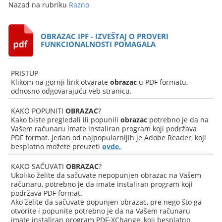
Nazad na rubriku
Razno
OBRAZAC IPF - IZVEŠTAJ O PROVERI
FUNKCIONALNOSTI POMAGALA
PRISTUP
Klikom na gornji link otvarate
obrazac
u PDF formatu,
odnosno odgovarajuću veb stranicu.
KAKO POPUNITI
OBRAZAC
?
Kako biste pregledali ili popunili
obrazac
potrebno je da na
Vašem računaru imate instaliran program koji podržava
PDF format. Jedan od najpopularnijih je Adobe Reader, koji
besplatno možete preuzeti
ovde.
KAKO SAČUVATI
OBRAZAC
?
Ukoliko želite da sačuvate nepopunjen obrazac na Vašem
računaru, potrebno je da imate instaliran program koji
podržava PDF format.
Ako želite da sačuvate popunjen obrazac, pre nego što ga
otvorite i popunite potrebno je da na Vašem računaru
imate instaliran program PDF-XChange, koji besplatno