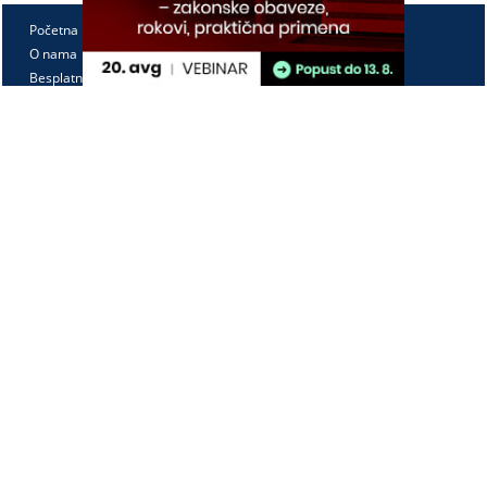
Početna
O nama
Besplatno
Pretplata
Vebinari
Korisnički kutak
Kontakt
Paragraf Lex d.o.o.
PIB: 104830593
Matični broj: 20240156
Tekući račun:
105-3029346-18
160-0000000380290-23
Radno vreme:
Ponedeljak - petak
7:30 - 15:30
Kontaktirajte nas: