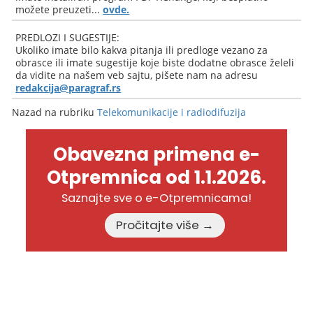
možete preuzeti...
ovde.
PREDLOZI I SUGESTIJE:
Ukoliko imate bilo kakva pitanja ili predloge vezano za
obrasce ili imate sugestije koje biste dodatne obrasce želeli
da vidite na našem veb sajtu, pišete nam na adresu
redakcija@paragraf.rs
Nazad na rubriku
Telekomunikacije i radiodifuzija
Obavezna primena e-
Otpremnica od 1.1.2026.
Saznajte sve o e-Otpremnicama!
Pročitajte više →