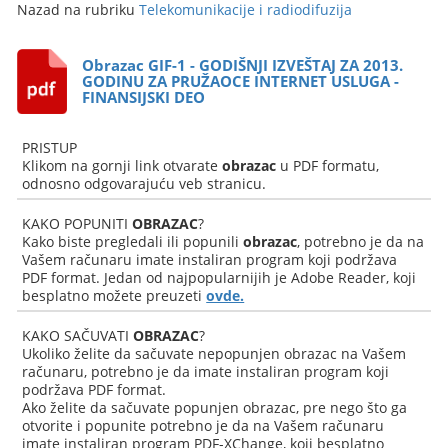
Nazad na rubriku
Telekomunikacije i radiodifuzija
Obrazac GIF-1 - GODIŠNJI IZVEŠTAJ ZA 2013.
GODINU ZA PRUŽAOCE INTERNET USLUGA -
FINANSIJSKI DEO
PRISTUP
Klikom na gornji link otvarate
obrazac
u PDF formatu,
odnosno odgovarajuću veb stranicu.
KAKO POPUNITI
OBRAZAC
?
Kako biste pregledali ili popunili
obrazac
, potrebno je da na
Vašem računaru imate instaliran program koji podržava
PDF format. Jedan od najpopularnijih je Adobe Reader, koji
besplatno možete preuzeti
ovde.
KAKO SAČUVATI
OBRAZAC
?
Ukoliko želite da sačuvate nepopunjen obrazac na Vašem
računaru, potrebno je da imate instaliran program koji
podržava PDF format.
Ako želite da sačuvate popunjen obrazac, pre nego što ga
otvorite i popunite potrebno je da na Vašem računaru
imate instaliran program PDF-XChange, koji besplatno