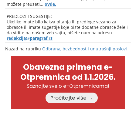
možete preuzeti...
ovde.
PREDLOZI I SUGESTIJE:
Ukoliko imate bilo kakva pitanja ili predloge vezano za
obrasce ili imate sugestije koje biste dodatne obrasce želeli
da vidite na našem veb sajtu, pišete nam na adresu
redakcija@paragraf.rs
Nazad na rubriku
Odbrana, bezbednost i unutrašnji poslovi
Obavezna primena e-
Otpremnica od 1.1.2026.
Saznajte sve o e-Otpremnicama!
Pročitajte više →