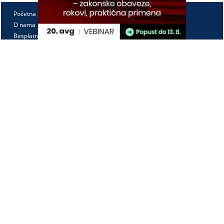
Početna
O nama
Besplatno
Pretplata
Vebinari
Korisnički kutak
Kontakt
Paragraf Lex d.o.o.
PIB: 104830593
Matični broj: 20240156
Tekući račun:
105-3029346-18
160-0000000380290-23
Radno vreme:
Ponedeljak - petak
7:30 - 15:30
Kontaktirajte nas: