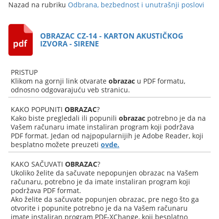
Nazad na rubriku
Odbrana, bezbednost i unutrašnji poslovi
OBRAZAC CZ-14 - KARTON AKUSTIČKOG
IZVORA - SIRENE
PRISTUP
Klikom na gornji link otvarate
obrazac
u PDF formatu,
odnosno odgovarajuću veb stranicu.
KAKO POPUNITI
OBRAZAC
?
Kako biste pregledali ili popunili
obrazac
potrebno je da na
Vašem računaru imate instaliran program koji podržava
PDF format. Jedan od najpopularnijih je Adobe Reader, koji
besplatno možete preuzeti
ovde.
KAKO SAČUVATI
OBRAZAC
?
Ukoliko želite da sačuvate nepopunjen obrazac na Vašem
računaru, potrebno je da imate instaliran program koji
podržava PDF format.
Ako želite da sačuvate popunjen obrazac, pre nego što ga
otvorite i popunite potrebno je da na Vašem računaru
imate instaliran program PDF-XChange, koji besplatno