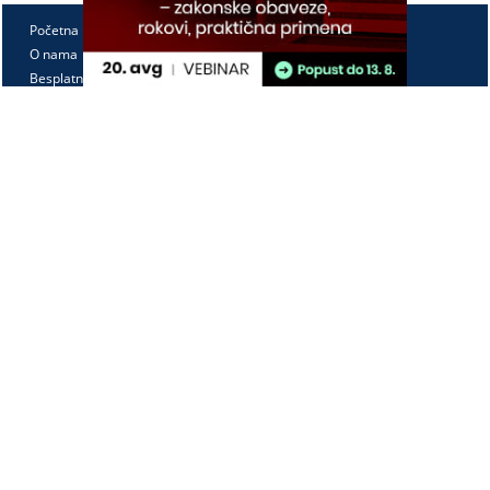
Početna
O nama
Besplatno
Pretplata
Vebinari
Korisnički kutak
Kontakt
Paragraf Lex d.o.o.
PIB: 104830593
Matični broj: 20240156
Tekući račun:
105-3029346-18
160-0000000380290-23
Radno vreme:
Ponedeljak - petak
7:30 - 15:30
Kontaktirajte nas: