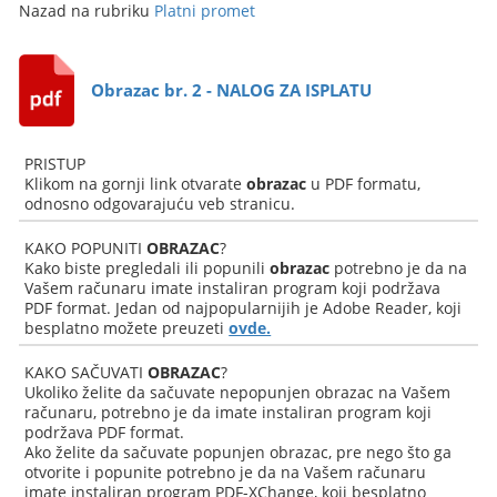
Nazad na rubriku
Platni promet
Obrazac br. 2 - NALOG ZA ISPLATU
PRISTUP
Klikom na gornji link otvarate
obrazac
u PDF formatu,
odnosno odgovarajuću veb stranicu.
KAKO POPUNITI
OBRAZAC
?
Kako biste pregledali ili popunili
obrazac
potrebno je da na
Vašem računaru imate instaliran program koji podržava
PDF format. Jedan od najpopularnijih je Adobe Reader, koji
besplatno možete preuzeti
ovde.
KAKO SAČUVATI
OBRAZAC
?
Ukoliko želite da sačuvate nepopunjen obrazac na Vašem
računaru, potrebno je da imate instaliran program koji
podržava PDF format.
Ako želite da sačuvate popunjen obrazac, pre nego što ga
otvorite i popunite potrebno je da na Vašem računaru
imate instaliran program PDF-XChange, koji besplatno