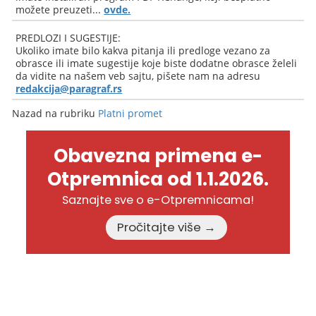
možete preuzeti...
ovde.
PREDLOZI I SUGESTIJE:
Ukoliko imate bilo kakva pitanja ili predloge vezano za
obrasce ili imate sugestije koje biste dodatne obrasce želeli
da vidite na našem veb sajtu, pišete nam na adresu
redakcija@paragraf.rs
Nazad na rubriku
Platni promet
Obavezna primena e-
Otpremnica od 1.1.2026.
Saznajte sve o e-Otpremnicama!
Pročitajte više →