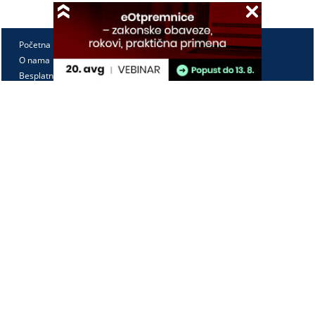
Početna
O nama
Besplatno
Pretplata
Vebinari
Korisnički kutak
Kontakt
Paragraf Lex d.o.o.
PIB: 104830593
Matični broj: 20240156
Tekući račun:
105-3029346-18
160-0000000380290-23
Radno vreme:
Ponedeljak - petak
7:30 - 15:30