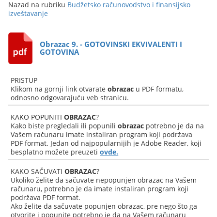
Nazad na rubriku
Budžetsko računovodstvo i finansijsko
izveštavanje
Obrazac 9. - GOTOVINSKI EKVIVALENTI I
GOTOVINA
PRISTUP
Klikom na gornji link otvarate
obrazac
u PDF formatu,
odnosno odgovarajuću veb stranicu.
KAKO POPUNITI
OBRAZAC
?
Kako biste pregledali ili popunili
obrazac
potrebno je da na
Vašem računaru imate instaliran program koji podržava
PDF format. Jedan od najpopularnijih je Adobe Reader, koji
besplatno možete preuzeti
ovde.
KAKO SAČUVATI
OBRAZAC
?
Ukoliko želite da sačuvate nepopunjen obrazac na Vašem
računaru, potrebno je da imate instaliran program koji
podržava PDF format.
Ako želite da sačuvate popunjen obrazac, pre nego što ga
otvorite i popunite potrebno je da na Vašem računaru