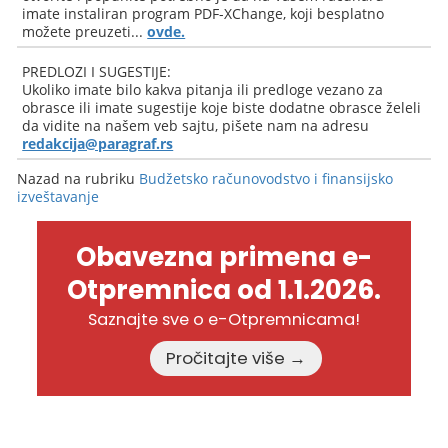
imate instaliran program PDF-XChange, koji besplatno
možete preuzeti...
ovde.
PREDLOZI I SUGESTIJE:
Ukoliko imate bilo kakva pitanja ili predloge vezano za
obrasce ili imate sugestije koje biste dodatne obrasce želeli
da vidite na našem veb sajtu, pišete nam na adresu
redakcija@paragraf.rs
Nazad na rubriku
Budžetsko računovodstvo i finansijsko
izveštavanje
Obavezna primena e-
Otpremnica od 1.1.2026.
Saznajte sve o e-Otpremnicama!
Pročitajte više →