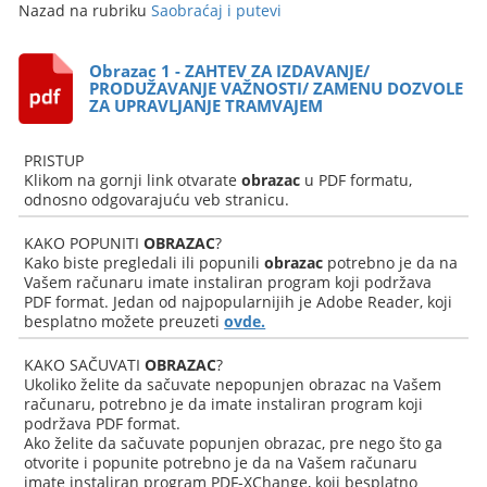
Nazad na rubriku
Saobraćaj i putevi
Obrazac 1 - ZAHTEV ZA IZDAVANJE/
PRODUŽAVANJE VAŽNOSTI/ ZAMENU DOZVOLE
ZA UPRAVLJANJE TRAMVAJEM
PRISTUP
Klikom na gornji link otvarate
obrazac
u PDF formatu,
odnosno odgovarajuću veb stranicu.
KAKO POPUNITI
OBRAZAC
?
Kako biste pregledali ili popunili
obrazac
potrebno je da na
Vašem računaru imate instaliran program koji podržava
PDF format. Jedan od najpopularnijih je Adobe Reader, koji
besplatno možete preuzeti
ovde.
KAKO SAČUVATI
OBRAZAC
?
Ukoliko želite da sačuvate nepopunjen obrazac na Vašem
računaru, potrebno je da imate instaliran program koji
podržava PDF format.
Ako želite da sačuvate popunjen obrazac, pre nego što ga
otvorite i popunite potrebno je da na Vašem računaru
imate instaliran program PDF-XChange, koji besplatno