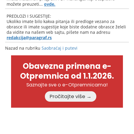
možete preuzeti...
ovde.
PREDLOZI I SUGESTIJE:
Ukoliko imate bilo kakva pitanja ili predloge vezano za
obrasce ili imate sugestije koje biste dodatne obrasce želeli
da vidite na našem veb sajtu, pišete nam na adresu
redakcija@paragraf.rs
Nazad na rubriku
Saobraćaj i putevi
Obavezna primena e-
Otpremnica od 1.1.2026.
Saznajte sve o e-Otpremnicama!
Pročitajte više →