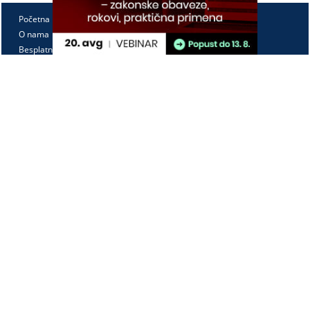
Početna
O nama
Besplatno
Pretplata
Vebinari
Korisnički kutak
Kontakt
Paragraf Lex d.o.o.
PIB: 104830593
Matični broj: 20240156
Tekući račun:
105-3029346-18
160-0000000380290-23
Radno vreme:
Ponedeljak - petak
7:30 - 15:30
Kontaktirajte nas: