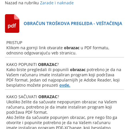
Nazad na rubriku
Zarade i naknade
OBRAČUN TROŠKOVA PREGLEDA - VEŠTAČENJA
PRISTUP
Klikom na gornji link otvarate
obrazac
u PDF formatu,
odnosno odgovarajuću veb stranicu.
KAKO POPUNITI
OBRAZAC
?
Kako biste pregledali ili popunili
obrazac
potrebno je da na
Vašem računaru imate instaliran program koji podržava
PDF format. Jedan od najpopularnijih je Adobe Reader, koji
besplatno možete preuzeti
ovde.
KAKO SAČUVATI
OBRAZAC
?
Ukoliko želite da sačuvate nepopunjen obrazac na Vašem
računaru, potrebno je da imate instaliran program koji
podržava PDF format.
Ako želite da sačuvate popunjen obrazac, pre nego što ga
otvorite i popunite potrebno je da na Vašem računaru
imate instaliran program PDF-XChange, koji besplatno