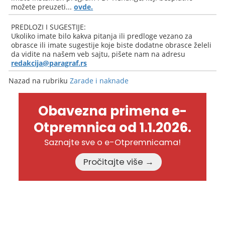
možete preuzeti...
ovde.
PREDLOZI I SUGESTIJE:
Ukoliko imate bilo kakva pitanja ili predloge vezano za
obrasce ili imate sugestije koje biste dodatne obrasce želeli
da vidite na našem veb sajtu, pišete nam na adresu
redakcija@paragraf.rs
Nazad na rubriku
Zarade i naknade
Obavezna primena e-
Otpremnica od 1.1.2026.
Saznajte sve o e-Otpremnicama!
Pročitajte više →