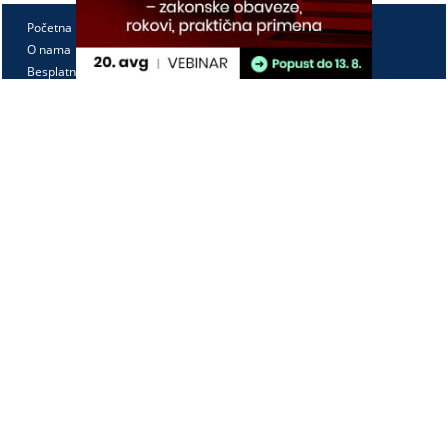
Početna
O nama
Besplatno
Pretplata
Vebinari
Korisnički kutak
Kontakt
Paragraf Lex d.o.o.
PIB: 104830593
Matični broj: 20240156
Tekući račun:
105-3029346-18
160-0000000380290-23
Radno vreme:
Ponedeljak - petak
7:30 - 15:30
Kontaktirajte nas: