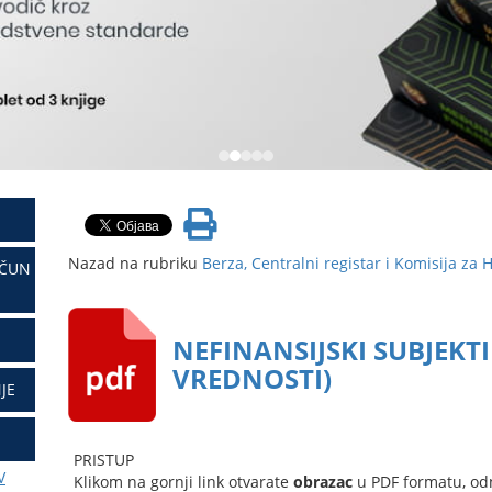
Nazad na rubriku
Berza, Centralni registar i Komisija za 
AČUN
NEFINANSIJSKI SUBJEKTI
VREDNOSTI)
JE
PRISTUP
V
Klikom na gornji link otvarate
obrazac
u PDF formatu, od