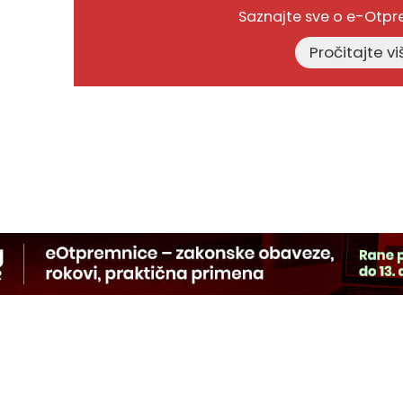
Saznajte sve o e-Otp