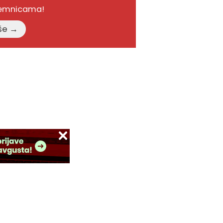
remnicama!
Pročitajte više →