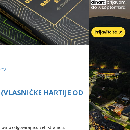
HOV
 (VLASNIČKE HARTIJE OD
nosno odgovarajuću veb stranicu.