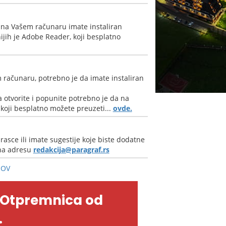
 na Vašem računaru imate instaliran
jih je Adobe Reader, koji besplatno
 računaru, potrebno je da imate instaliran
 otvorite i popunite potrebno je da na
oji besplatno možete preuzeti...
ovde.
rasce ili imate sugestije koje biste dodatne
 na adresu
redakcija@paragraf.rs
HOV
-Otpremnica od
.