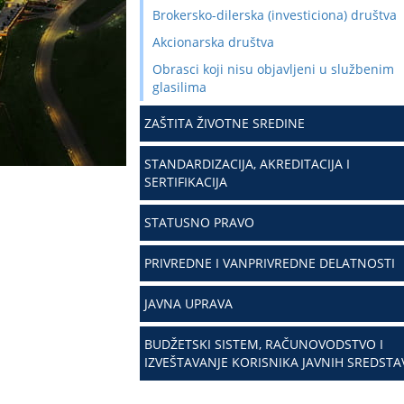
Brokersko-dilerska (investiciona) društva
Akcionarska društva
Obrasci koji nisu objavljeni u službenim
glasilima
ZAŠTITA ŽIVOTNE SREDINE
STANDARDIZACIJA, AKREDITACIJA I
SERTIFIKACIJA
STATUSNO PRAVO
PRIVREDNE I VANPRIVREDNE DELATNOSTI
JAVNA UPRAVA
BUDŽETSKI SISTEM, RAČUNOVODSTVO I
IZVEŠTAVANJE KORISNIKA JAVNIH SREDSTA