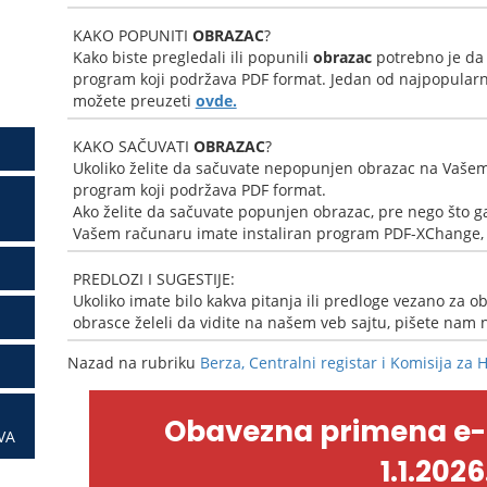
KAKO POPUNITI
OBRAZAC
?
Kako biste pregledali ili popunili
obrazac
potrebno je da
program koji podržava PDF format. Jedan od najpopularni
možete preuzeti
ovde.
KAKO SAČUVATI
OBRAZAC
?
Ukoliko želite da sačuvate nepopunjen obrazac na Vašem
program koji podržava PDF format.
Ako želite da sačuvate popunjen obrazac, pre nego što ga
Vašem računaru imate instaliran program PDF-XChange, k
PREDLOZI I SUGESTIJE:
Ukoliko imate bilo kakva pitanja ili predloge vezano za ob
obrasce želeli da vidite na našem veb sajtu, pišete nam
Nazad na rubriku
Berza, Centralni registar i Komisija za 
Obavezna primena e
VA
1.1.2026