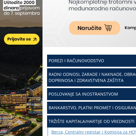
POREZI I RAČUNOVODSTVO
RADNI ODNOSI, ZARADE I NAKNADE, OBR
DOPRINOSA I ZDRAVSTVENA ZAŠTITA
POSLOVANJE SA INOSTRANSTVOM
BANKARSTVO, PLATNI PROMET I OSIGURAN
TRŽIŠTE KAPITALA/HARTIJE OD VREDNOSTI
Berza, Centralni registar i Komisija za HO