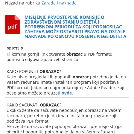
Nazad na rubriku
Zarade i naknade
MIŠLJENJE PRVOSTEPENE KOMISIJE O
ZDRAVSTVENOM STANJU DETETA I
POTREBNOM PERIODU ZA KOJI PODNOSILAC
ZAHTEVA MOŽE OSTVARITI PRAVO NA OSTALE
NAKNADE PO OSNOVU POSEBNE NEGE DETETA
PRISTUP
Klikom na gornji link otvarate
obrazac
u PDF formatu,
odnosno odgovarajuću veb stranicu.
KAKO POPUNITI
OBRAZAC
?
Kako biste pregledali ili popunili
obrazac
potrebno je da na
Vašem računaru imate instaliran program koji podržava
PDF format. Jedan od najpopularnijih je Adobe Reader, koji
besplatno možete preuzeti
ovde.
KAKO SAČUVATI
OBRAZAC
?
Ukoliko želite da sačuvate nepopunjen obrazac na Vašem
računaru, potrebno je da imate instaliran program koji
podržava PDF format.
Ako želite da sačuvate popunjen obrazac, pre nego što ga
otvorite i popunite potrebno je da na Vašem računaru