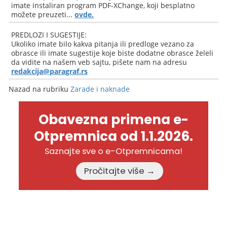
imate instaliran program PDF-XChange, koji besplatno
možete preuzeti...
ovde.
PREDLOZI I SUGESTIJE:
Ukoliko imate bilo kakva pitanja ili predloge vezano za
obrasce ili imate sugestije koje biste dodatne obrasce želeli
da vidite na našem veb sajtu, pišete nam na adresu
redakcija@paragraf.rs
Nazad na rubriku
Zarade i naknade
Obavezna primena e-
Otpremnica od 1.1.2026.
Saznajte sve o e-Otpremnicama!
Pročitajte više →