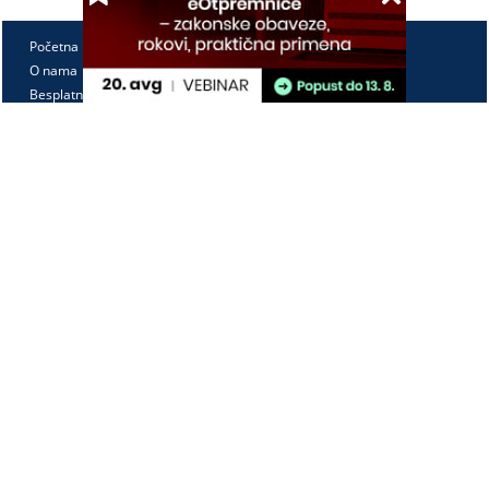
Početna
O nama
Besplatno
Pretplata
Vebinari
Korisnički kutak
Kontakt
Paragraf Lex d.o.o.
PIB: 104830593
Matični broj: 20240156
Tekući račun:
105-3029346-18
160-0000000380290-23
Radno vreme:
Ponedeljak - petak
7:30 - 15:30
Kontaktirajte nas: