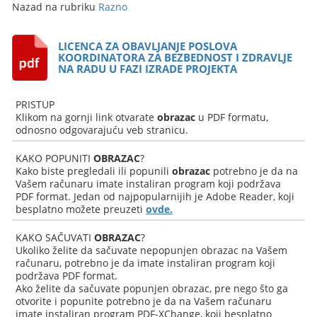
Nazad na rubriku
Razno
LICENCA ZA OBAVLJANJE POSLOVA
KOORDINATORA ZA BEZBEDNOST I ZDRAVLJE
NA RADU U FAZI IZRADE PROJEKTA
PRISTUP
Klikom na gornji link otvarate
obrazac
u PDF formatu,
odnosno odgovarajuću veb stranicu.
KAKO POPUNITI
OBRAZAC
?
Kako biste pregledali ili popunili
obrazac
potrebno je da na
Vašem računaru imate instaliran program koji podržava
PDF format. Jedan od najpopularnijih je Adobe Reader, koji
besplatno možete preuzeti
ovde.
KAKO SAČUVATI
OBRAZAC
?
Ukoliko želite da sačuvate nepopunjen obrazac na Vašem
računaru, potrebno je da imate instaliran program koji
podržava PDF format.
Ako želite da sačuvate popunjen obrazac, pre nego što ga
otvorite i popunite potrebno je da na Vašem računaru
imate instaliran program PDF-XChange, koji besplatno