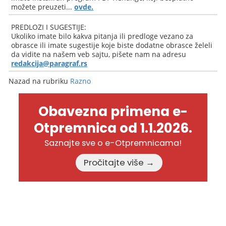
možete preuzeti...
ovde.
PREDLOZI I SUGESTIJE:
Ukoliko imate bilo kakva pitanja ili predloge vezano za
obrasce ili imate sugestije koje biste dodatne obrasce želeli
da vidite na našem veb sajtu, pišete nam na adresu
redakcija@paragraf.rs
Nazad na rubriku
Razno
Obavezna primena e-
Otpremnica od 1.1.2026.
Saznajte sve o e-Otpremnicama!
Pročitajte više →