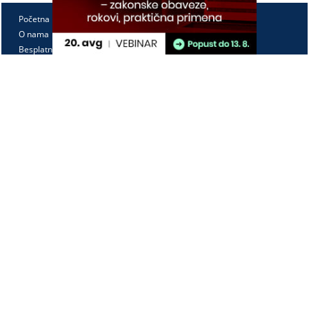
Početna
O nama
Besplatno
Pretplata
Vebinari
Korisnički kutak
Kontakt
Paragraf Lex d.o.o.
PIB: 104830593
Matični broj: 20240156
Tekući račun:
105-3029346-18
160-0000000380290-23
Radno vreme:
Ponedeljak - petak
7:30 - 15:30
Kontaktirajte nas: