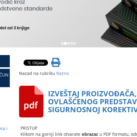
Nazad na rubriku
Razno
AČUN
IZVEŠTAJ PROIZVOĐAČ
OVLAŠĆENOG PREDSTAV
SIGURNOSNOJ KOREKTIV
PRISTUP
sa i
Klikom na gornji link otvarate
obrazac
u PDF formatu, od