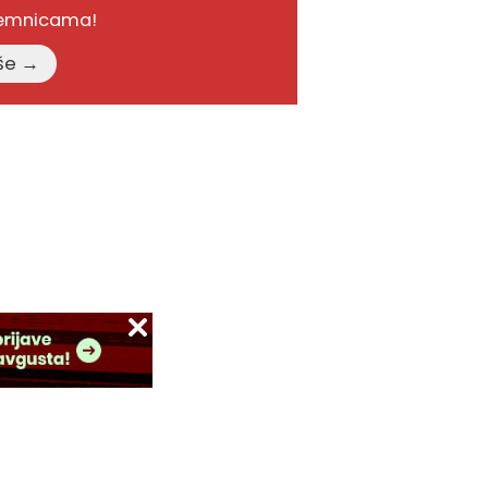
remnicama!
Pročitajte više →