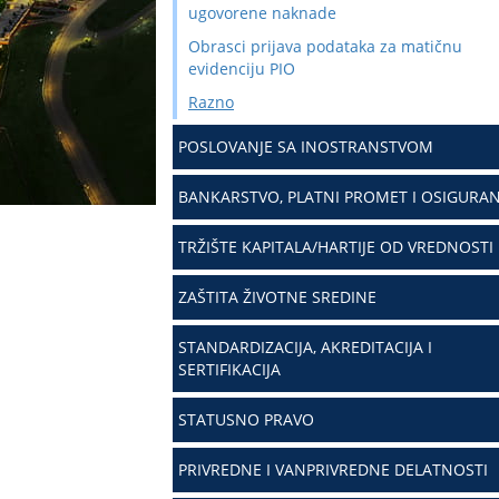
ugovorene naknade
Obrasci prijava podataka za matičnu
evidenciju PIO
Razno
POSLOVANJE SA INOSTRANSTVOM
BANKARSTVO, PLATNI PROMET I OSIGURAN
TRŽIŠTE KAPITALA/HARTIJE OD VREDNOSTI
ZAŠTITA ŽIVOTNE SREDINE
STANDARDIZACIJA, AKREDITACIJA I
SERTIFIKACIJA
STATUSNO PRAVO
PRIVREDNE I VANPRIVREDNE DELATNOSTI