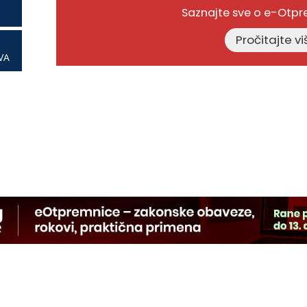
Saznajte sve o e-Otp
VA