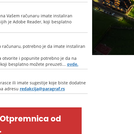
 na Vašem računaru imate instaliran
jih je Adobe Reader, koji besplatno
 računaru, potrebno je da imate instaliran
 otvorite i popunite potrebno je da na
oji besplatno možete preuzeti...
ovde.
rasce ili imate sugestije koje biste dodatne
 na adresu
redakcija@paragraf.rs
-Otpremnica od
.