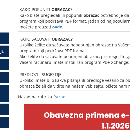
KAKO POPUNITI
OBRAZAC
?
Kako biste pregledali ili popunili
obrazac
potrebno je da
program koji podržava PDF format. Jedan od najpopularni
možete preuzeti
ovde.
KAKO SAČUVATI
OBRAZAC
?
Ukoliko želite da sačuvate nepopunjen obrazac na Vašem
program koji podržava PDF format.
JE
Ako želite da sačuvate popunjen obrazac, pre nego što ga
Vašem računaru imate instaliran program PDF-XChange, k
PREDLOZI I SUGESTIJE:
Ukoliko imate bilo kakva pitanja ili predloge vezano za ob
obrasce želeli da vidite na našem veb sajtu, pišete nam
Nazad na rubriku
Razno
Obavezna primena e
1.1.2026