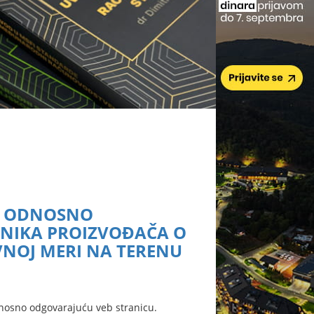
A, ODNOSNO
NIKA PROIZVOĐAČA O
NOJ MERI NA TERENU
nosno odgovarajuću veb stranicu.