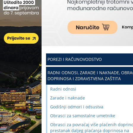
POREZI I RAČUNOVODSTVO
RADNI ODNOSI, ZARADE I NAKNADE, OBR
DOPRINOSA I ZDRAVSTVENA ZAŠTITA
Radni odnosi
Zarade i naknade
Godišnji odmori i odsustva
Obrasci za samostalne umetnike
Obrasci za povraćaj više plaćenih doprino
prestanak daljeg plaćanja doprinosa na