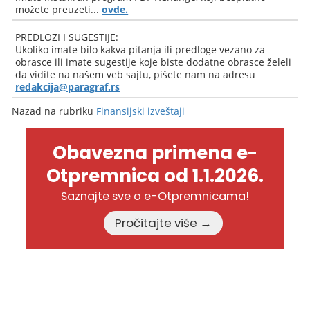
možete preuzeti...
ovde.
PREDLOZI I SUGESTIJE:
Ukoliko imate bilo kakva pitanja ili predloge vezano za
obrasce ili imate sugestije koje biste dodatne obrasce želeli
da vidite na našem veb sajtu, pišete nam na adresu
redakcija@paragraf.rs
Nazad na rubriku
Finansijski izveštaji
Obavezna primena e-
Otpremnica od 1.1.2026.
Saznajte sve o e-Otpremnicama!
Pročitajte više →