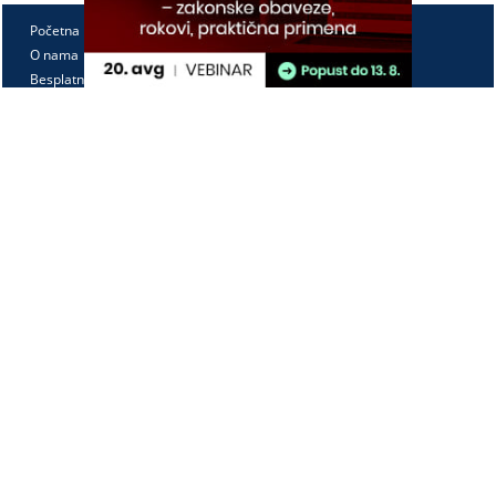
Početna
O nama
Besplatno
Pretplata
Vebinari
Korisnički kutak
Kontakt
Paragraf Lex d.o.o.
PIB: 104830593
Matični broj: 20240156
Tekući račun:
105-3029346-18
160-0000000380290-23
Radno vreme:
Ponedeljak - petak
7:30 - 15:30
Kontaktirajte nas: