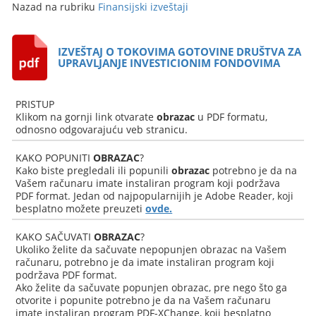
Nazad na rubriku
Finansijski izveštaji
IZVEŠTAJ O TOKOVIMA GOTOVINE DRUŠTVA ZA
UPRAVLJANJE INVESTICIONIM FONDOVIMA
PRISTUP
Klikom na gornji link otvarate
obrazac
u PDF formatu,
odnosno odgovarajuću veb stranicu.
KAKO POPUNITI
OBRAZAC
?
Kako biste pregledali ili popunili
obrazac
potrebno je da na
Vašem računaru imate instaliran program koji podržava
PDF format. Jedan od najpopularnijih je Adobe Reader, koji
besplatno možete preuzeti
ovde.
KAKO SAČUVATI
OBRAZAC
?
Ukoliko želite da sačuvate nepopunjen obrazac na Vašem
računaru, potrebno je da imate instaliran program koji
podržava PDF format.
Ako želite da sačuvate popunjen obrazac, pre nego što ga
otvorite i popunite potrebno je da na Vašem računaru
imate instaliran program PDF-XChange, koji besplatno