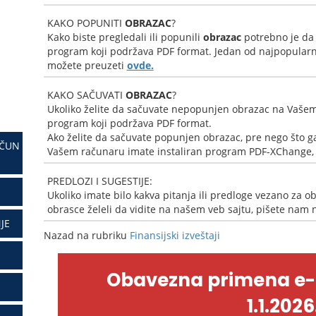
KAKO POPUNITI
OBRAZAC
?
Kako biste pregledali ili popunili
obrazac
potrebno je da
program koji podržava PDF format. Jedan od najpopularni
možete preuzeti
ovde.
KAKO SAČUVATI
OBRAZAC
?
Ukoliko želite da sačuvate nepopunjen obrazac na Vašem
program koji podržava PDF format.
Ako želite da sačuvate popunjen obrazac, pre nego što ga
AČUN
Vašem računaru imate instaliran program PDF-XChange, k
PREDLOZI I SUGESTIJE:
Ukoliko imate bilo kakva pitanja ili predloge vezano za ob
obrasce želeli da vidite na našem veb sajtu, pišete nam
JE
Nazad na rubriku
Finansijski izveštaji
Obavezna primena e
1.1.2026