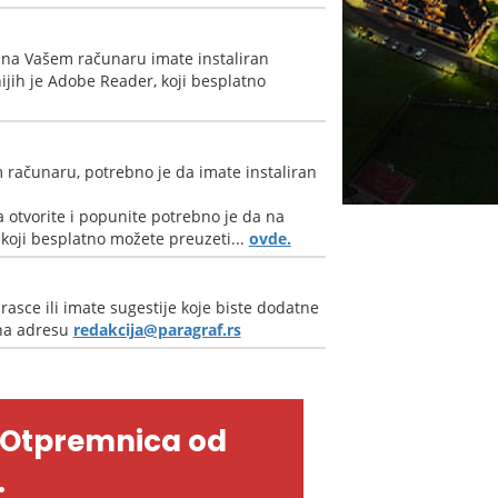
 na Vašem računaru imate instaliran
jih je Adobe Reader, koji besplatno
 računaru, potrebno je da imate instaliran
 otvorite i popunite potrebno je da na
oji besplatno možete preuzeti...
ovde.
rasce ili imate sugestije koje biste dodatne
 na adresu
redakcija@paragraf.rs
-Otpremnica od
.