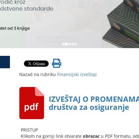
Nazad na rubriku
Finansijski izveštaji
IZVEŠTAJ O PROMENAMA
društva za osiguranje
PRISTUP
Klikom na gornji link otvarate
obrazac
u PDF formatu, od