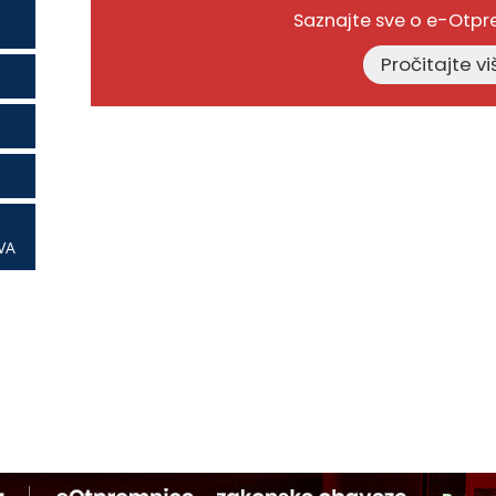
Saznajte sve o e-Otp
VA