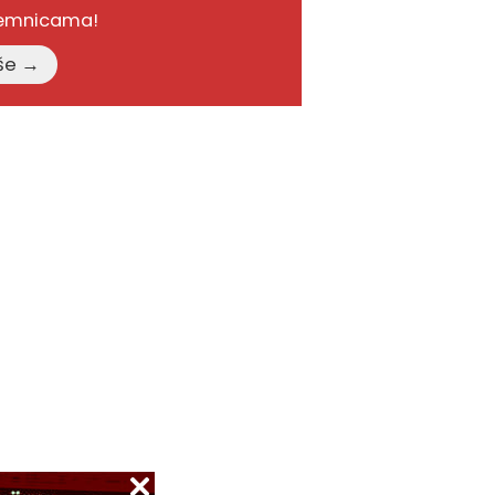
remnicama!
Pročitajte više →