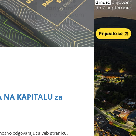
 NA KAPITALU za
nosno odgovarajuću veb stranicu.