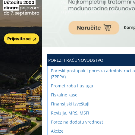
POREZI I RAČUNOVODSTVO
Poreski postupak i poreska administracija
(ZPPPA)
Promet roba i usluga
Fiskalne kase
Finansijski izveštaji
Revizija, MRS, MSFI
Porez na dodatu vrednost
Akcize