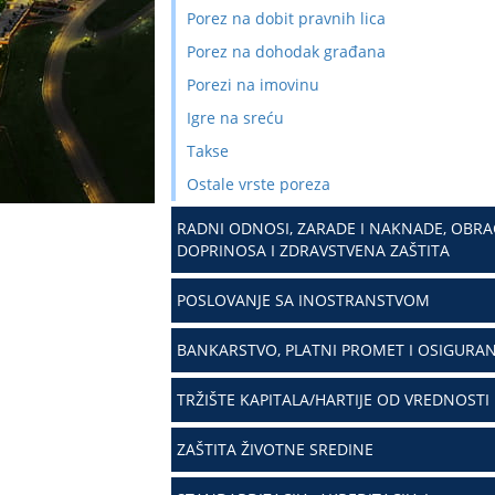
Porez na dobit pravnih lica
Porez na dohodak građana
Porezi na imovinu
Igre na sreću
Takse
Ostale vrste poreza
RADNI ODNOSI, ZARADE I NAKNADE, OBR
DOPRINOSA I ZDRAVSTVENA ZAŠTITA
POSLOVANJE SA INOSTRANSTVOM
BANKARSTVO, PLATNI PROMET I OSIGURAN
TRŽIŠTE KAPITALA/HARTIJE OD VREDNOSTI
ZAŠTITA ŽIVOTNE SREDINE