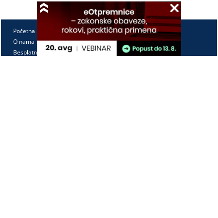
Početna
O nama
Besplatno
Pretplata
Vebinari
Korisnički kutak
Kontakt
Paragraf Lex d.o.o.
PIB: 104830593
Matični broj: 20240156
Tekući račun:
105-3029346-18
160-0000000380290-23
Radno vreme:
Ponedeljak - petak
7:30 - 15:30