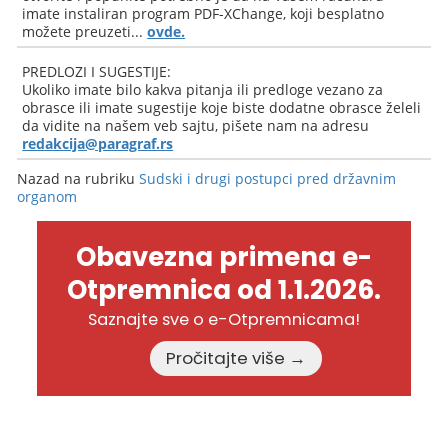
imate instaliran program PDF-XChange, koji besplatno
možete preuzeti...
ovde.
PREDLOZI I SUGESTIJE:
Ukoliko imate bilo kakva pitanja ili predloge vezano za
obrasce ili imate sugestije koje biste dodatne obrasce želeli
da vidite na našem veb sajtu, pišete nam na adresu
redakcija@paragraf.rs
Nazad na rubriku
Sudski i drugi postupci pred državnim
organom
Obavezna primena e-
Otpremnica od 1.1.2026.
Saznajte sve o e-Otpremnicama!
Pročitajte više →