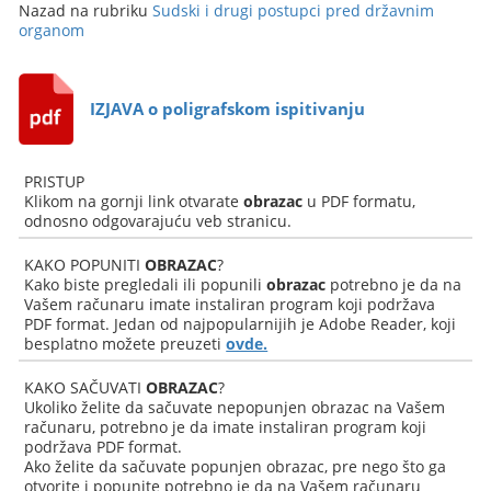
Nazad na rubriku
Sudski i drugi postupci pred državnim
organom
IZJAVA o poligrafskom ispitivanju
PRISTUP
Klikom na gornji link otvarate
obrazac
u PDF formatu,
odnosno odgovarajuću veb stranicu.
KAKO POPUNITI
OBRAZAC
?
Kako biste pregledali ili popunili
obrazac
potrebno je da na
Vašem računaru imate instaliran program koji podržava
PDF format. Jedan od najpopularnijih je Adobe Reader, koji
besplatno možete preuzeti
ovde.
KAKO SAČUVATI
OBRAZAC
?
Ukoliko želite da sačuvate nepopunjen obrazac na Vašem
računaru, potrebno je da imate instaliran program koji
podržava PDF format.
Ako želite da sačuvate popunjen obrazac, pre nego što ga
otvorite i popunite potrebno je da na Vašem računaru