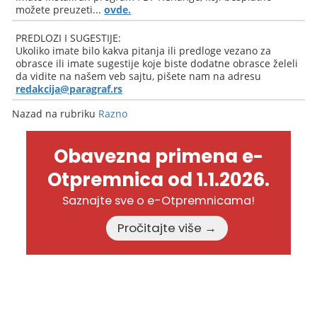
možete preuzeti...
ovde.
PREDLOZI I SUGESTIJE:
Ukoliko imate bilo kakva pitanja ili predloge vezano za
obrasce ili imate sugestije koje biste dodatne obrasce želeli
da vidite na našem veb sajtu, pišete nam na adresu
redakcija@paragraf.rs
Nazad na rubriku
Razno
Obavezna primena e-
Otpremnica od 1.1.2026.
Saznajte sve o e-Otpremnicama!
Pročitajte više →