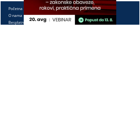
Početna
O nama
Besplatno
Pretplata
Vebinari
Korisnički kutak
Kontakt
Paragraf Lex d.o.o.
PIB: 104830593
Matični broj: 20240156
Tekući račun:
105-3029346-18
160-0000000380290-23
Radno vreme:
Ponedeljak - petak
7:30 - 15:30
Kontaktirajte nas: