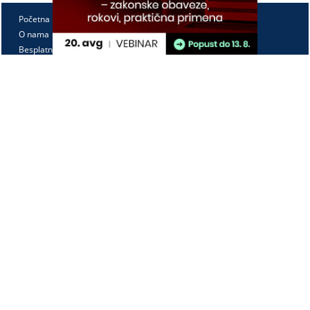
Početna
O nama
Besplatno
Pretplata
Vebinari
Korisnički kutak
Kontakt
Paragraf Lex d.o.o.
PIB: 104830593
Matični broj: 20240156
Tekući račun:
105-3029346-18
160-0000000380290-23
Radno vreme:
Ponedeljak - petak
7:30 - 15:30
Kontaktirajte nas: