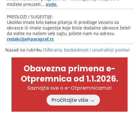
možete preuzeti...
ovde.
PREDLOZI I SUGESTIJE:
Ukoliko imate bilo kakva pitanja ili predloge vezano za
obrasce ili imate sugestije koje biste dodatne obrasce želeli
da vidite na našem veb sajtu, pišete nam na adresu
redakcija@paragraf.rs
Nazad na rubriku
Odbrana, bezbednost i unutrašnji poslovi
Obavezna primena e-
Otpremnica od 1.1.2026.
Saznajte sve o e-Otpremnicama!
Pročitajte više →