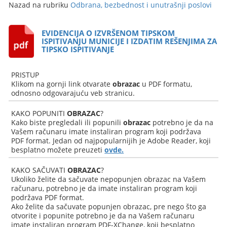
Nazad na rubriku
Odbrana, bezbednost i unutrašnji poslovi
EVIDENCIJA O IZVRŠENOM TIPSKOM
ISPITIVANJU MUNICIJE I IZDATIM REŠENJIMA ZA
TIPSKO ISPITIVANJE
PRISTUP
Klikom na gornji link otvarate
obrazac
u PDF formatu,
odnosno odgovarajuću veb stranicu.
KAKO POPUNITI
OBRAZAC
?
Kako biste pregledali ili popunili
obrazac
potrebno je da na
Vašem računaru imate instaliran program koji podržava
PDF format. Jedan od najpopularnijih je Adobe Reader, koji
besplatno možete preuzeti
ovde.
KAKO SAČUVATI
OBRAZAC
?
Ukoliko želite da sačuvate nepopunjen obrazac na Vašem
računaru, potrebno je da imate instaliran program koji
podržava PDF format.
Ako želite da sačuvate popunjen obrazac, pre nego što ga
otvorite i popunite potrebno je da na Vašem računaru
imate instaliran program PDF-XChange, koji besplatno