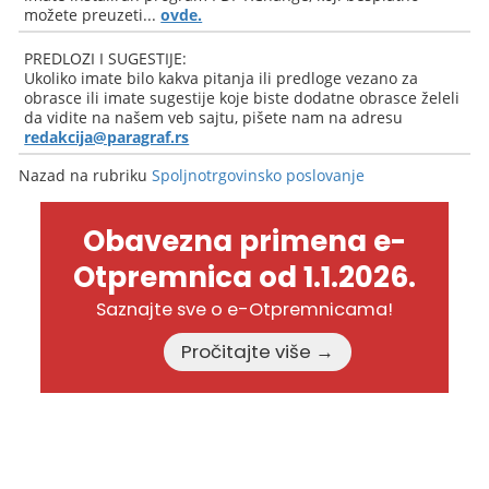
možete preuzeti...
ovde.
PREDLOZI I SUGESTIJE:
Ukoliko imate bilo kakva pitanja ili predloge vezano za
obrasce ili imate sugestije koje biste dodatne obrasce želeli
da vidite na našem veb sajtu, pišete nam na adresu
redakcija@paragraf.rs
Nazad na rubriku
Spoljnotrgovinsko poslovanje
Obavezna primena e-
Otpremnica od 1.1.2026.
Saznajte sve o e-Otpremnicama!
Pročitajte više →