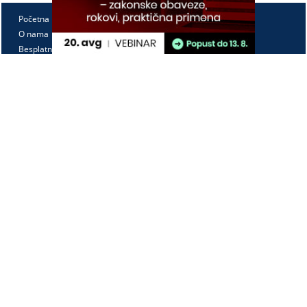
Početna
O nama
Besplatno
Pretplata
Vebinari
Korisnički kutak
Kontakt
Paragraf Lex d.o.o.
PIB: 104830593
Matični broj: 20240156
Tekući račun:
105-3029346-18
160-0000000380290-23
Radno vreme:
Ponedeljak - petak
7:30 - 15:30
Kontaktirajte nas: