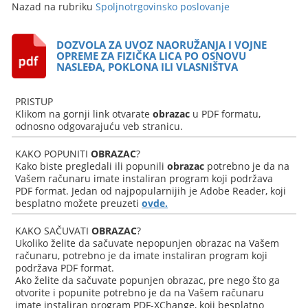
Nazad na rubriku
Spoljnotrgovinsko poslovanje
DOZVOLA ZA UVOZ NAORUŽANJA I VOJNE
OPREME ZA FIZIČKA LICA PO OSNOVU
NASLEĐA, POKLONA ILI VLASNIŠTVA
PRISTUP
Klikom na gornji link otvarate
obrazac
u PDF formatu,
odnosno odgovarajuću veb stranicu.
KAKO POPUNITI
OBRAZAC
?
Kako biste pregledali ili popunili
obrazac
potrebno je da na
Vašem računaru imate instaliran program koji podržava
PDF format. Jedan od najpopularnijih je Adobe Reader, koji
besplatno možete preuzeti
ovde.
KAKO SAČUVATI
OBRAZAC
?
Ukoliko želite da sačuvate nepopunjen obrazac na Vašem
računaru, potrebno je da imate instaliran program koji
podržava PDF format.
Ako želite da sačuvate popunjen obrazac, pre nego što ga
otvorite i popunite potrebno je da na Vašem računaru
imate instaliran program PDF-XChange, koji besplatno