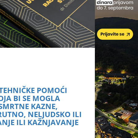
TEHNIČKE POMOĆI
JA BI SE MOGLA
E SMRTNE KAZNE,
RUTNO, NELJUDSKO ILI
NJE ILI KAŽNJAVANJE