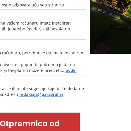
nosno odgovarajuću veb stranicu.
 na Vašem računaru imate instaliran
jih je Adobe Reader, koji besplatno
 računaru, potrebno je da imate instaliran
 otvorite i popunite potrebno je da na
oji besplatno možete preuzeti...
ovde.
rasce ili imate sugestije koje biste dodatne
 na adresu
redakcija@paragraf.rs
-Otpremnica od