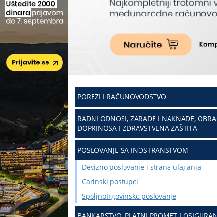
POREZI I RAČUNOVODSTVO
RADNI ODNOSI, ZARADE I NAKNADE, OBR
DOPRINOSA I ZDRAVSTVENA ZAŠTITA
POSLOVANJE SA INOSTRANSTVOM
Devizno poslovanje i strana ulaganja
Carinski postupci
Spoljnotrgovinsko poslovanje
BANKARSTVO, PLATNI PROMET I OSIGURAN