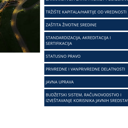
TRŽIŠTE KAPITALA/HARTIJE OD VREDNOSTI
ZAŠTITA ŽIVOTNE SREDINE
STANDARDIZACIJA, AKREDITACIJA I
SERTIFIKACIJA
STATUSNO PRAVO
PRIVREDNE I VANPRIVREDNE DELATNOSTI
JAVNA UPRAVA
BUDŽETSKI SISTEM, RAČUNOVODSTVO I
IZVEŠTAVANJE KORISNIKA JAVNIH SREDSTA