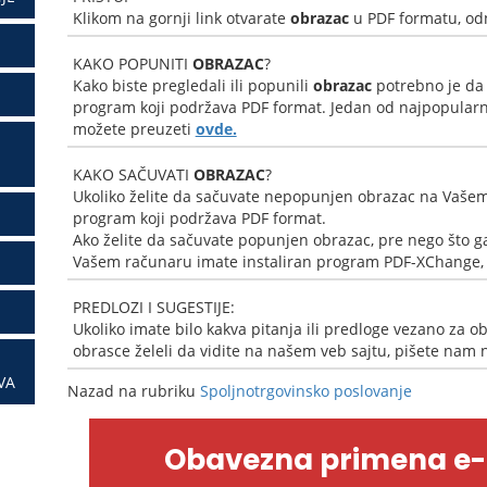
Klikom na gornji link otvarate
obrazac
u PDF formatu, od
KAKO POPUNITI
OBRAZAC
?
Kako biste pregledali ili popunili
obrazac
potrebno je da
program koji podržava PDF format. Jedan od najpopularni
možete preuzeti
ovde.
KAKO SAČUVATI
OBRAZAC
?
Ukoliko želite da sačuvate nepopunjen obrazac na Vašem
program koji podržava PDF format.
Ako želite da sačuvate popunjen obrazac, pre nego što ga
Vašem računaru imate instaliran program PDF-XChange, k
PREDLOZI I SUGESTIJE:
Ukoliko imate bilo kakva pitanja ili predloge vezano za ob
obrasce želeli da vidite na našem veb sajtu, pišete nam
VA
Nazad na rubriku
Spoljnotrgovinsko poslovanje
Obavezna primena e