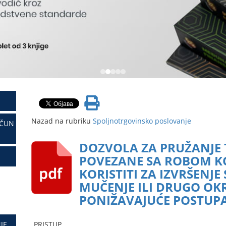
Nazad na rubriku
Spoljnotrgovinsko poslovanje
AČUN
DOZVOLA ZA PRUŽANJE 
POVEZANE SA ROBOM KO
KORISTITI ZA IZVRŠENJ
MUČENJE ILI DRUGO OK
PONIŽAVAJUĆE POSTUPA
JE
PRISTUP