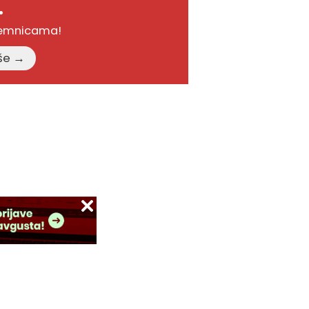
.
remnicama!
Pročitajte više →