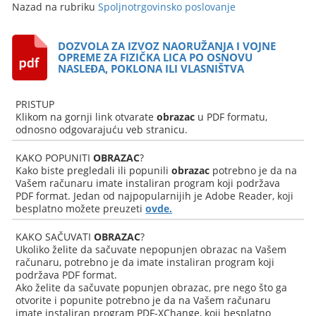
Nazad na rubriku
Spoljnotrgovinsko poslovanje
DOZVOLA ZA IZVOZ NAORUŽANJA I VOJNE
OPREME ZA FIZIČKA LICA PO OSNOVU
NASLEĐA, POKLONA ILI VLASNIŠTVA
PRISTUP
Klikom na gornji link otvarate
obrazac
u PDF formatu,
odnosno odgovarajuću veb stranicu.
KAKO POPUNITI
OBRAZAC
?
Kako biste pregledali ili popunili
obrazac
potrebno je da na
Vašem računaru imate instaliran program koji podržava
PDF format. Jedan od najpopularnijih je Adobe Reader, koji
besplatno možete preuzeti
ovde.
KAKO SAČUVATI
OBRAZAC
?
Ukoliko želite da sačuvate nepopunjen obrazac na Vašem
računaru, potrebno je da imate instaliran program koji
podržava PDF format.
Ako želite da sačuvate popunjen obrazac, pre nego što ga
otvorite i popunite potrebno je da na Vašem računaru
imate instaliran program PDF-XChange, koji besplatno