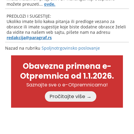
možete preuzeti...
ovde.
PREDLOZI I SUGESTIJE:
Ukoliko imate bilo kakva pitanja ili predloge vezano za
obrasce ili imate sugestije koje biste dodatne obrasce želeli
da vidite na našem veb sajtu, pišete nam na adresu
redakcija@paragraf.rs
Nazad na rubriku
Spoljnotrgovinsko poslovanje
Obavezna primena e-
Otpremnica od 1.1.2026.
Saznajte sve o e-Otpremnicama!
Pročitajte više →