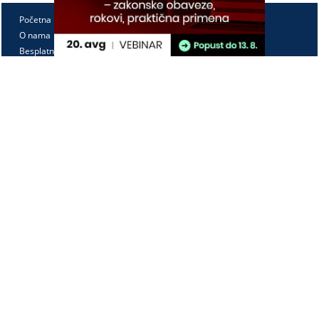
Početna
O nama
Besplatno
Pretplata
Vebinari
Korisnički kutak
Kontakt
Paragraf Lex d.o.o.
PIB: 104830593
Matični broj: 20240156
Tekući račun:
105-3029346-18
160-0000000380290-23
Radno vreme:
Ponedeljak - petak
7:30 - 15:30
Kontaktirajte nas: