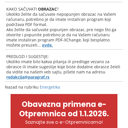
KAKO SAČUVATI
OBRAZAC
?
Ukoliko želite da sačuvate nepopunjen obrazac na Vašem
računaru, potrebno je da imate instaliran program koji
podržava PDF format.
Ako želite da sačuvate popunjen obrazac, pre nego što ga
otvorite i popunite potrebno je da na Vašem računaru
imate instaliran program PDF-XChange, koji besplatno
možete preuzeti...
ovde.
PREDLOZI I SUGESTIJE:
Ukoliko imate bilo kakva pitanja ili predloge vezano za
obrasce ili imate sugestije koje biste dodatne obrasce želeli
da vidite na našem veb sajtu, pišete nam na adresu
redakcija@paragraf.rs
Nazad na rubriku
Energetika
Obavezna primena e-
Otpremnica od 1.1.2026.
Saznajte sve o e-Otpremnicama!