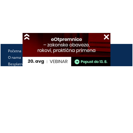
Početna
O nama
Besplatno
Pretplata
Vebinari
Korisnički kutak
Kontakt
Paragraf Lex d.o.o.
PIB: 104830593
Matični broj: 20240156
Tekući račun:
105-3029346-18