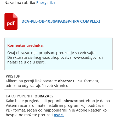
Nazad na rubriku
Energetika
DCV-PEL-OB-103(MPA&SP-HPA COMPLEX)
Komentar urednika:
Ovaj obrazac nije propisan, preuzet je sa veb sajta
Direktorata civilnog vazduhoplovstva, www.cad.gov.rs i
nalazi se u delu Ispiti.
PRISTUP
Klikom na gornji link otvarate
obrazac
u PDF formatu,
odnosno odgovarajuću veb stranicu.
KAKO POPUNITI
OBRAZAC
?
Kako biste pregledali ili popunili
obrazac
potrebno je da na
Vašem računaru imate instaliran program koji podržava
PDF format. Jedan od najpopularnijih je Adobe Reader, koji
besplatno možete preuzeti
ovde.