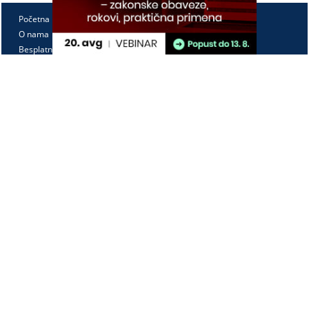
Početna
O nama
Besplatno
Pretplata
Vebinari
Korisnički kutak
Kontakt
Paragraf Lex d.o.o.
PIB: 104830593
Matični broj: 20240156
Tekući račun:
105-3029346-18
160-0000000380290-23
Radno vreme:
Ponedeljak - petak
7:30 - 15:30
Kontaktirajte nas: