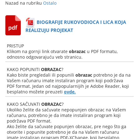
Nazad na rubriku
Ostalo
BIOGRAFIJE RUKOVODIOCA I LICA KOJA
REALIZUJU PROJEKAT
PRISTUP
Klikom na gornji link otvarate
obrazac
u PDF formatu,
odnosno odgovarajuću veb stranicu.
KAKO POPUNITI
OBRAZAC
?
Kako biste pregledali ili popunili
obrazac
potrebno je da na
Vašem računaru imate instaliran program koji podržava
PDF format. Jedan od najpopularnijih je Adobe Reader, koji
besplatno možete preuzeti
ovde.
KAKO SAČUVATI
OBRAZAC
?
Ukoliko želite da sačuvate nepopunjen obrazac na Vašem
računaru, potrebno je da imate instaliran program koji
podržava PDF format.
Ako želite da sačuvate popunjen obrazac, pre nego što ga
otvorite i popunite potrebno je da na Vašem računaru
imate instaliran program PDF-XChange, koji besplatno