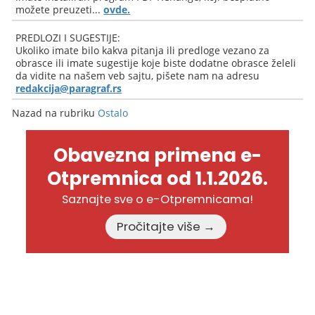
možete preuzeti...
ovde.
PREDLOZI I SUGESTIJE:
Ukoliko imate bilo kakva pitanja ili predloge vezano za
obrasce ili imate sugestije koje biste dodatne obrasce želeli
da vidite na našem veb sajtu, pišete nam na adresu
redakcija@paragraf.rs
Nazad na rubriku
Ostalo
Obavezna primena e-
Otpremnica od 1.1.2026.
Saznajte sve o e-Otpremnicama!
Pročitajte više →