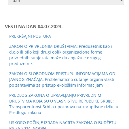
VESTI NA DAN 04.07.2023.
PREKRŠAJNI POSTUPA
ZAKON O PRIVREDNIM DRUŠTVIMA: Preduzetnik kao i
d.o.o ili bilo koji drugi oblik organizacione forme
privrednih subjekata može da angažuje drugog
preduzetnik
ZAKON O SLOBODNOM PRISTUPU INFORMACIJAMA OD
JAVNOG ZNAČAJA: Problematično ćutanje organa vlasti
po zahtevima za pristup ekološkim informacijam
PREDLOG ZAKONA O UPRAVLJANJU PRIVREDNIM
DRUŠTVIMA KOJA SU U VLASNIŠTVU REPUBLIKE SRBIJE:
Transparentnost Srbija upozorava na koruptivne rizike u
Predlogu zakona
USKORO POČINJE IZRADA NACRTA ZAKONA O BUDŽETU
RS ZA 2024. GODIN