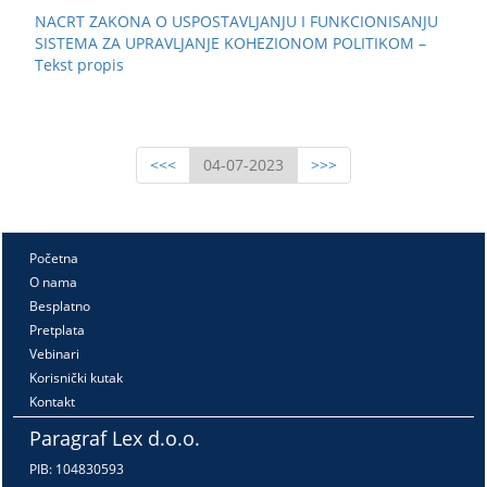
NACRT ZAKONA O USPOSTAVLJANJU I FUNKCIONISANJU
SISTEMA ZA UPRAVLJANJE KOHEZIONOM POLITIKOM –
Tekst propis
<<<
04-07-2023
>>>
Početna
O nama
Besplatno
Pretplata
Vebinari
Korisnički kutak
Kontakt
Paragraf Lex d.o.o.
PIB: 104830593