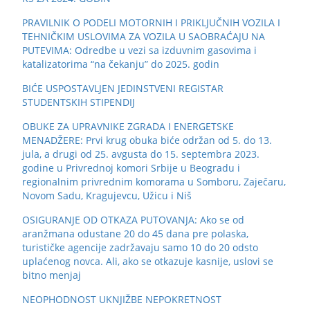
PRAVILNIK O PODELI MOTORNIH I PRIKLJUČNIH VOZILA I
TEHNIČKIM USLOVIMA ZA VOZILA U SAOBRAĆAJU NA
PUTEVIMA: Odredbe u vezi sa izduvnim gasovima i
katalizatorima “na čekanju” do 2025. godin
BIĆE USPOSTAVLJEN JEDINSTVENI REGISTAR
STUDENTSKIH STIPENDIJ
OBUKE ZA UPRAVNIKE ZGRADA I ENERGETSKE
MENADŽERE: Prvi krug obuka biće održan od 5. do 13.
jula, a drugi od 25. avgusta do 15. septembra 2023.
godine u Privrednoj komori Srbije u Beogradu i
regionalnim privrednim komorama u Somboru, Zaječaru,
Novom Sadu, Kragujevcu, Užicu i Niš
OSIGURANJE OD OTKAZA PUTOVANJA: Ako se od
aranžmana odustane 20 do 45 dana pre polaska,
turističke agencije zadržavaju samo 10 do 20 odsto
uplaćenog novca. Ali, ako se otkazuje kasnije, uslovi se
bitno menjaj
NEOPHODNOST UKNJIŽBE NEPOKRETNOST