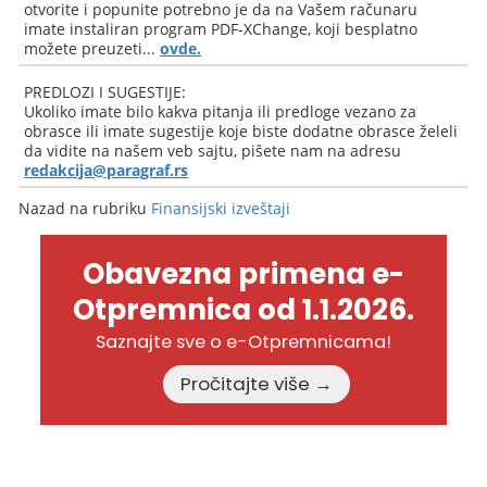
otvorite i popunite potrebno je da na Vašem računaru
imate instaliran program PDF-XChange, koji besplatno
možete preuzeti...
ovde.
PREDLOZI I SUGESTIJE:
Ukoliko imate bilo kakva pitanja ili predloge vezano za
obrasce ili imate sugestije koje biste dodatne obrasce želeli
da vidite na našem veb sajtu, pišete nam na adresu
redakcija@paragraf.rs
Nazad na rubriku
Finansijski izveštaji
Obavezna primena e-
Otpremnica od 1.1.2026.
Saznajte sve o e-Otpremnicama!
Pročitajte više →