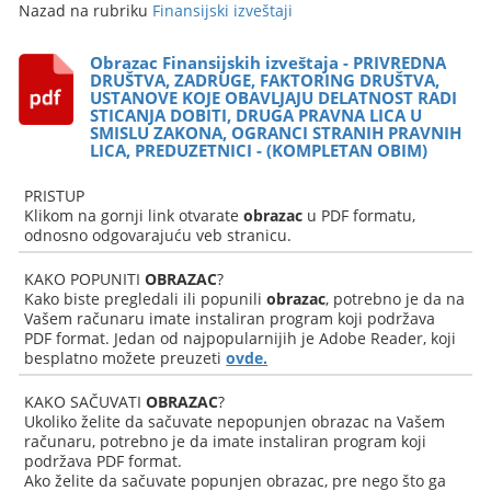
Nazad na rubriku
Finansijski izveštaji
Obrazac Finansijskih izveštaja - PRIVREDNA
DRUŠTVA, ZADRUGE, FAKTORING DRUŠTVA,
USTANOVE KOJE OBAVLJAJU DELATNOST RADI
STICANJA DOBITI, DRUGA PRAVNA LICA U
SMISLU ZAKONA, OGRANCI STRANIH PRAVNIH
LICA, PREDUZETNICI - (KOMPLETAN OBIM)
PRISTUP
Klikom na gornji link otvarate
obrazac
u PDF formatu,
odnosno odgovarajuću veb stranicu.
KAKO POPUNITI
OBRAZAC
?
Kako biste pregledali ili popunili
obrazac
, potrebno je da na
Vašem računaru imate instaliran program koji podržava
PDF format. Jedan od najpopularnijih je Adobe Reader, koji
besplatno možete preuzeti
ovde.
KAKO SAČUVATI
OBRAZAC
?
Ukoliko želite da sačuvate nepopunjen obrazac na Vašem
računaru, potrebno je da imate instaliran program koji
podržava PDF format.
Ako želite da sačuvate popunjen obrazac, pre nego što ga