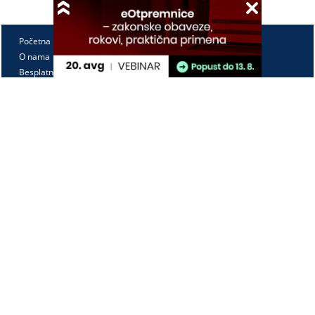
Početna
O nama
Besplatno
Pretplata
Vebinari
Korisnički kutak
Kontakt
Paragraf Lex d.o.o.
PIB: 104830593
Matični broj: 20240156
Tekući račun:
105-3029346-18
160-0000000380290-23
Radno vreme:
Ponedeljak - petak
7:30 - 15:30