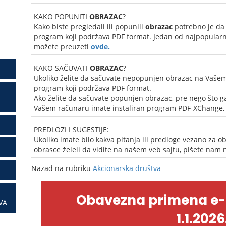
KAKO POPUNITI
OBRAZAC
?
Kako biste pregledali ili popunili
obrazac
potrebno je da
program koji podržava PDF format. Jedan od najpopularni
možete preuzeti
ovde.
KAKO SAČUVATI
OBRAZAC
?
Ukoliko želite da sačuvate nepopunjen obrazac na Vašem
program koji podržava PDF format.
Ako želite da sačuvate popunjen obrazac, pre nego što ga
Vašem računaru imate instaliran program PDF-XChange, k
PREDLOZI I SUGESTIJE:
Ukoliko imate bilo kakva pitanja ili predloge vezano za ob
obrasce želeli da vidite na našem veb sajtu, pišete nam
Nazad na rubriku
Akcionarska društva
Obavezna primena e
VA
1.1.2026