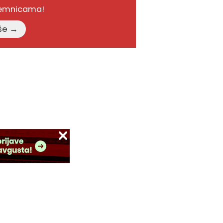
remnicama!
Pročitajte više →