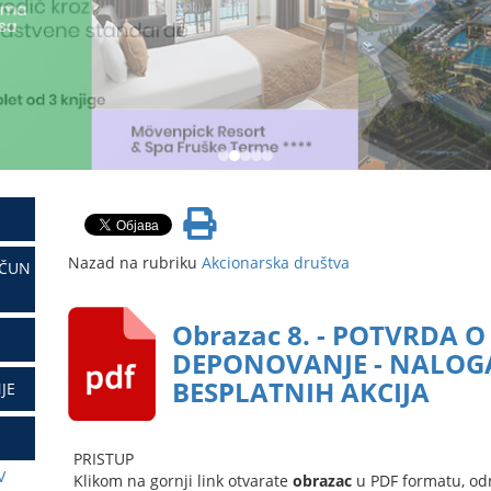
Nazad na rubriku
Akcionarska društva
AČUN
Obrazac 8. - POTVRDA 
DEPONOVANJE - NALOG
BESPLATNIH AKCIJA
JE
PRISTUP
V
Klikom na gornji link otvarate
obrazac
u PDF formatu, od