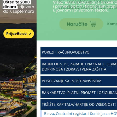
POREZI I RAČUNOVODSTVO
RADNI ODNOSI, ZARADE I NAKNADE, OBR
DOPRINOSA I ZDRAVSTVENA ZAŠTITA
POSLOVANJE SA INOSTRANSTVOM
BANKARSTVO, PLATNI PROMET I OSIGURAN
TRŽIŠTE KAPITALA/HARTIJE OD VREDNOSTI
Berza, Centralni registar i Komisija za HO