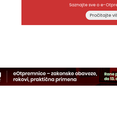
Saznajte sve o e-Otp