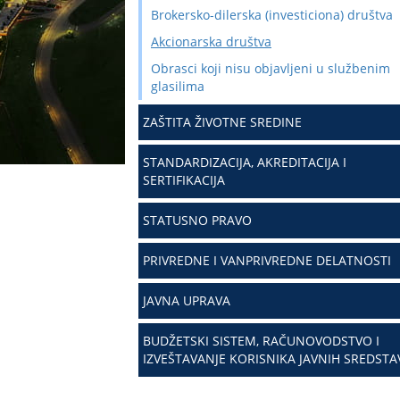
Brokersko-dilerska (investiciona) društva
Akcionarska društva
Obrasci koji nisu objavljeni u službenim
glasilima
ZAŠTITA ŽIVOTNE SREDINE
STANDARDIZACIJA, AKREDITACIJA I
SERTIFIKACIJA
STATUSNO PRAVO
PRIVREDNE I VANPRIVREDNE DELATNOSTI
JAVNA UPRAVA
BUDŽETSKI SISTEM, RAČUNOVODSTVO I
IZVEŠTAVANJE KORISNIKA JAVNIH SREDSTA