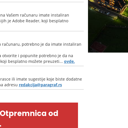
 na Vašem računaru imate instaliran
jih je Adobe Reader, koji besplatno
 računaru, potrebno je da imate instaliran
 otvorite i popunite potrebno je da na
oji besplatno možete preuzeti...
ovde.
rasce ili imate sugestije koje biste dodatne
 na adresu
redakcija@paragraf.rs
-Otpremnica od
.