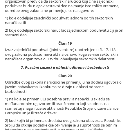
organizovan predviđa da sektorski naručioci koji čine zajednički
poduhvat budu njegov sastavni deo najmanje isto toliko vremena,
odredbe ovog zakona ne primenjuju se na ugovore:
1) koje dodeljuje zajednički poduhvat jednom od tih sektorskih
naručilaca ili
2) koje dodeljuje sektorski naručilac zajedničkom poduhvatu čiji je on
sastavni deo.
Član 19
Izraz zajednički poduhvat (joint venture) upotrebljen u čl. 17. i 18.
ovog zakona podrazumeva akt na osnovu koga se više sektorskih
naručilaca organizovalo u svrhu obavljanja sektorskih delatnosti.
7. Posebni izuzeci u oblasti odbrane i bezbednosti
Član 20
Odredbe ovog zakona naručioci ne primenjuju na dodelu ugovora o
javnim nabavkama i konkursa za dizajn u oblasti odbrane i
bezbednosti:
1) na koje se primenjuju posebna pravila nabavki, u skladu sa
međunarodnim ugovorom ili aranžmanom koji se odnosi na
razmeštaj snaga i tiče se aktivnosti Republike Srbije, države članice
Evropske unije ili treće države;
2) kod kojih bi primena odredaba ovog zakona obavezala Republiku
Srbiju da otkrije podatke čije otkrivanje je u suprotnosti sa bitnim
interesima njene bezbednosti, a na osnovu odluke Vlade;