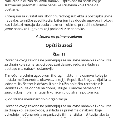
Naručilac je dužan da javnu nabavku sprovede na način koji je
srazmeran predmetu javne nabavke i ciljevima koje treba da
postigne.
Kriterijumi za kvalitativni izbor privrednog subjekta u postupku javne
nabavke, tehničke specifikacije, kriterijumi za dodelu ugovora i rokovi,
kao i dokazi moraju da budu srazmerni obimu, prirodi i složenosti
javne nabavke i ugovora koji proizlazi iz te nabavke.
4. Izuzeci od primene zakona
Opšti izuzeci
Član 11
Odredbe ovog zakona ne primenjuju se na javne nabavke i konkurse
za dizajn koje su naručioci obavezni da sprovedu, u skladu sa
postupcima nabavki ustanovljenim:
1) međunarodnim ugovorom ili drugim aktom na osnovu kojeg je
nastala međunarodna obaveza, a koji je Republika Srbija zaključila sa
jednom ili više trećih država ili njenih užih političko-teritorijalnih
jedinica i koji se odnosi na dobra, usluge ili radove namenjene
zajedničkoj implementaciji ili korišćenju od strane potpisnica;
2) od strane međunarodnih organizacija.
Odredbe ovog zakona ne primenjuju se na javne nabavke i konkurse
za dizajn koji se sprovode, u skladu sa pravilima o nabavci koje
određuje međunarodna organizacija ili finansijska institucija, ako ta