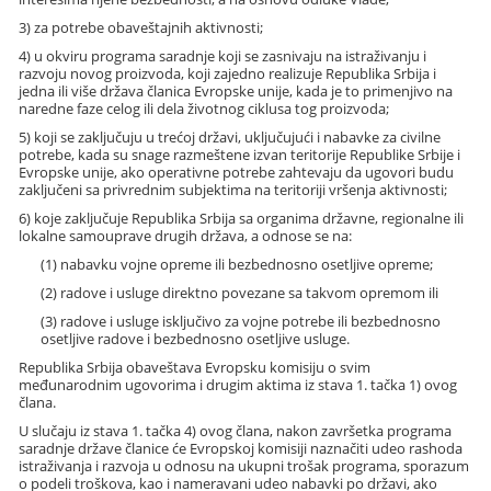
3) za potrebe obaveštajnih aktivnosti;
4) u okviru programa saradnje koji se zasnivaju na istraživanju i
razvoju novog proizvoda, koji zajedno realizuje Republika Srbija i
jedna ili više država članica Evropske unije, kada je to primenjivo na
naredne faze celog ili dela životnog ciklusa tog proizvoda;
5) koji se zaključuju u trećoj državi, uključujući i nabavke za civilne
potrebe, kada su snage razmeštene izvan teritorije Republike Srbije i
Evropske unije, ako operativne potrebe zahtevaju da ugovori budu
zaključeni sa privrednim subjektima na teritoriji vršenja aktivnosti;
6) koje zaključuje Republika Srbija sa organima državne, regionalne ili
lokalne samouprave drugih država, a odnose se na:
(1) nabavku vojne opreme ili bezbednosno osetljive opreme;
(2) radove i usluge direktno povezane sa takvom opremom ili
(3) radove i usluge isključivo za vojne potrebe ili bezbednosno
osetljive radove i bezbednosno osetljive usluge.
Republika Srbija obaveštava Evropsku komisiju o svim
međunarodnim ugovorima i drugim aktima iz stava 1. tačka 1) ovog
člana.
U slučaju iz stava 1. tačka 4) ovog člana, nakon završetka programa
saradnje države članice će Evropskoj komisiji naznačiti udeo rashoda
istraživanja i razvoja u odnosu na ukupni trošak programa, sporazum
o podeli troškova, kao i nameravani udeo nabavki po državi, ako