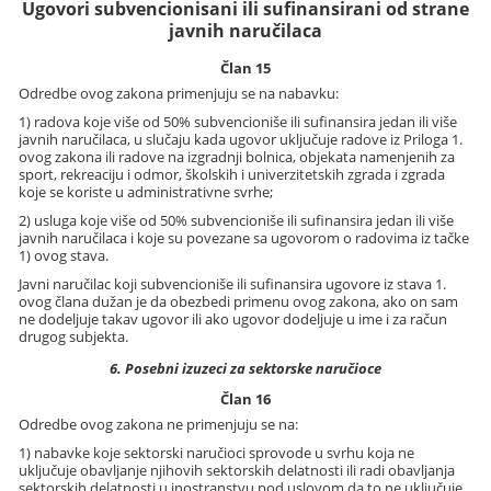
Ugovori subvencionisani ili sufinansirani od strane
javnih naručilaca
Član 15
Odredbe ovog zakona primenjuju se na nabavku:
1) radova koje više od 50% subvencioniše ili sufinansira jedan ili više
javnih naručilaca, u slučaju kada ugovor uključuje radove iz Priloga 1.
ovog zakona ili radove na izgradnji bolnica, objekata namenjenih za
sport, rekreaciju i odmor, školskih i univerzitetskih zgrada i zgrada
koje se koriste u administrativne svrhe;
2) usluga koje više od 50% subvencioniše ili sufinansira jedan ili više
javnih naručilaca i koje su povezane sa ugovorom o radovima iz tačke
1) ovog stava.
Javni naručilac koji subvencioniše ili sufinansira ugovore iz stava 1.
ovog člana dužan je da obezbedi primenu ovog zakona, ako on sam
ne dodeljuje takav ugovor ili ako ugovor dodeljuje u ime i za račun
drugog subjekta.
6. Posebni izuzeci za sektorske naručioce
Član 16
Odredbe ovog zakona ne primenjuju se na:
1) nabavke koje sektorski naručioci sprovode u svrhu koja ne
uključuje obavljanje njihovih sektorskih delatnosti ili radi obavljanja
sektorskih delatnosti u inostranstvu pod uslovom da to ne uključuje