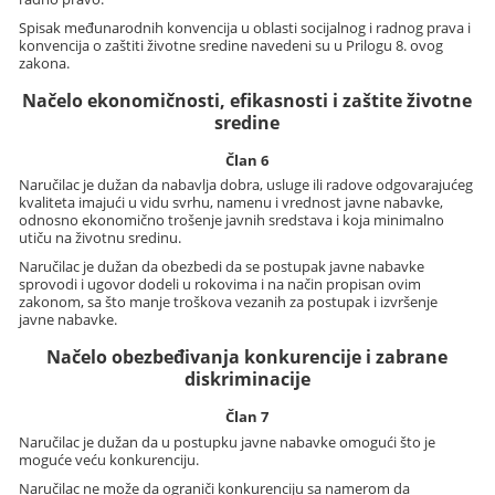
Spisak međunarodnih konvencija u oblasti socijalnog i radnog prava i
konvencija o zaštiti životne sredine navedeni su u Prilogu 8. ovog
zakona.
Načelo ekonomičnosti, efikasnosti i zaštite životne
sredine
Član 6
Naručilac je dužan da nabavlja dobra, usluge ili radove odgovarajućeg
kvaliteta imajući u vidu svrhu, namenu i vrednost javne nabavke,
odnosno ekonomično trošenje javnih sredstava i koja minimalno
utiču na životnu sredinu.
Naručilac je dužan da obezbedi da se postupak javne nabavke
sprovodi i ugovor dodeli u rokovima i na način propisan ovim
zakonom, sa što manje troškova vezanih za postupak i izvršenje
javne nabavke.
Načelo obezbeđivanja konkurencije i zabrane
diskriminacije
Član 7
Naručilac je dužan da u postupku javne nabavke omogući što je
moguće veću konkurenciju.
Naručilac ne može da ograniči konkurenciju sa namerom da