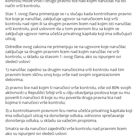
kontrolu može vršiti i drugo pravno lice nad kojim naručilac na isti
način vrši kontrolu.
Stav 1. ovog člana primenjuje se i u slučaju kada kontrolisano pravno
lice koje je naručilac, zaključuje ugovor sa naručiocem koji vrši
kontrolu nad njim ili sa drugim pravnim licem nad kojim isti naručilac
vrši kontrolu, pod uslovom da u tom pravnom licu sa kojim se
zaključuje ugovor nema učešća privatnog kapitala koji ima odlučujući
uticaj.
Odredbe ovog zakona ne primenjuju se na ugovore koje naručilac
zaključuje sa drugim pravnim licem nad kojim naručilac ne vrši
kontrolu, u skladu sa stavom 1. ovog člana, ako su ispunjeni svi
sledeći uslovi:
1) naručilac zajedno sa drugim naručiocima vrši kontrolu nad tim
pravnim licem sličnu onoj koju vrše nad svojim organizacionim
delovima;
2) pravno lice nad kojim ti naručioci vrše kontrolu, više od 80% svojih
aktivnosti u Republici Srbiji vrši u cilju obavljanja poslova koje su mu
poverili ti naručioci ili koje su mu poverila druga pravna lica nad
kojima ti naručioci vrše kontrolu;
3) u kontrolisanom pravnom licu nema učešća privatnog kapitala koji
ima odlučujući uticaj na donošenje odluka, odnosno sprečavanje
donošenja odluka, u skladu sa važećim propisima.
Smatra se da naručioci zajednički vrše kontrolu nad pravnim licem
ako su ispunjeni svi sledeći uslovi: