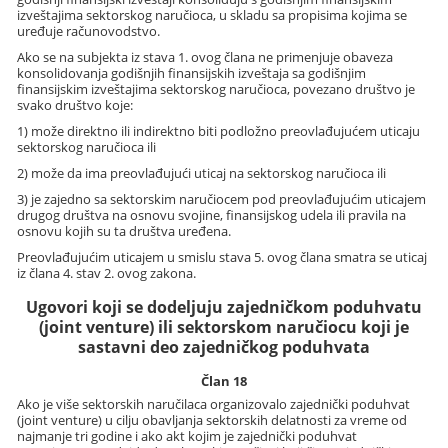
izveštajima sektorskog naručioca, u skladu sa propisima kojima se
uređuje računovodstvo.
Ako se na subjekta iz stava 1. ovog člana ne primenjuje obaveza
konsolidovanja godišnjih finansijskih izveštaja sa godišnjim
finansijskim izveštajima sektorskog naručioca, povezano društvo je
svako društvo koje:
1) može direktno ili indirektno biti podložno preovlađujućem uticaju
sektorskog naručioca ili
2) može da ima preovlađujući uticaj na sektorskog naručioca ili
3) je zajedno sa sektorskim naručiocem pod preovlađujućim uticajem
drugog društva na osnovu svojine, finansijskog udela ili pravila na
osnovu kojih su ta društva uređena.
Preovlađujućim uticajem u smislu stava 5. ovog člana smatra se uticaj
iz člana 4. stav 2. ovog zakona.
Ugovori koji se dodeljuju zajedničkom poduhvatu
(joint venture) ili sektorskom naručiocu koji je
sastavni deo zajedničkog poduhvata
Član 18
Ako je više sektorskih naručilaca organizovalo zajednički poduhvat
(joint venture) u cilju obavljanja sektorskih delatnosti za vreme od
najmanje tri godine i ako akt kojim je zajednički poduhvat