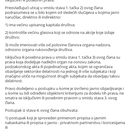
Preovlađujući uticaj u smislu stava 1. tačka 2) ovog člana
podrazumeva se u bilo kojem od sledećih slučajeva u kojima javni
naručilac, direktno ili indirektno:
1) ima većinu upisanog kapitala društva;
2) kontroliše većinu glasova koji se odnose na akcije koje izdaje
društvo;
3) može imenovati više od polovine članova organa nadzora,
odnosno organa rukovođenja društva.
Isključiva ili posebna prava u smislu stava 1. tačka 3) ovog člana su
prava koja dodeljuje nadležni organ na osnovu zakona,
podzakonskog akta ili pojedinačnog akta, kojim se ograničava
obavljanje sektorske delatnosti na jednog ili više subjekata i koji
značajno utiče na mogućnost drugih subjekata da obavljaju takvu
delatnost.
Pravo dodeljeno u postupku u kome je izvršeno javno objavljivanje i
u kome su bili određeni objektivni kriterijumi za dodelu tih prava, ne
smatra se isključivim ili posebnim pravom u smislu stava 3. ovog
člana.
Postupak iz stava 4. ovog člana obuhvata:
1) postupak koji je sproveden primenom propisa o javnim
nabavkama ili propisa o javno - privatnom partnerstvu i koncesijama
ili