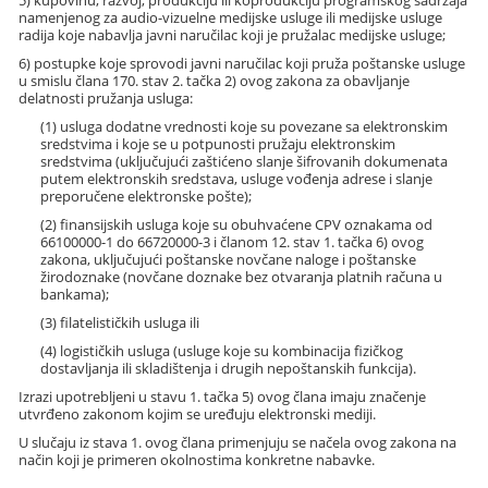
5) kupovinu, razvoj, produkciju ili koprodukciju programskog sadržaja
namenjenog za audio-vizuelne medijske usluge ili medijske usluge
radija koje nabavlja javni naručilac koji je pružalac medijske usluge;
6) postupke koje sprovodi javni naručilac koji pruža poštanske usluge
u smislu člana 170. stav 2. tačka 2) ovog zakona za obavljanje
delatnosti pružanja usluga:
(1) usluga dodatne vrednosti koje su povezane sa elektronskim
sredstvima i koje se u potpunosti pružaju elektronskim
sredstvima (uključujući zaštićeno slanje šifrovanih dokumenata
putem elektronskih sredstava, usluge vođenja adrese i slanje
preporučene elektronske pošte);
(2) finansijskih usluga koje su obuhvaćene CPV oznakama od
66100000-1 do 66720000-3 i članom 12. stav 1. tačka 6) ovog
zakona, uključujući poštanske novčane naloge i poštanske
žirodoznake (novčane doznake bez otvaranja platnih računa u
bankama);
(3) filatelističkih usluga ili
(4) logističkih usluga (usluge koje su kombinacija fizičkog
dostavljanja ili skladištenja i drugih nepoštanskih funkcija).
Izrazi upotrebljeni u stavu 1. tačka 5) ovog člana imaju značenje
utvrđeno zakonom kojim se uređuju elektronski mediji.
U slučaju iz stava 1. ovog člana primenjuju se načela ovog zakona na
način koji je primeren okolnostima konkretne nabavke.