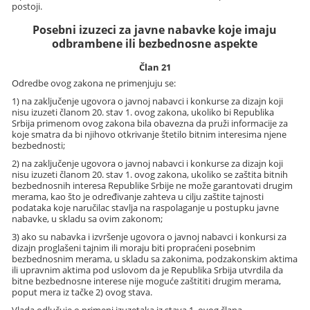
postoji.
Posebni izuzeci za javne nabavke koje imaju
odbrambene ili bezbednosne aspekte
Član 21
Odredbe ovog zakona ne primenjuju se:
1) na zaključenje ugovora o javnoj nabavci i konkurse za dizajn koji
nisu izuzeti članom 20. stav 1. ovog zakona, ukoliko bi Republika
Srbija primenom ovog zakona bila obavezna da pruži informacije za
koje smatra da bi njihovo otkrivanje štetilo bitnim interesima njene
bezbednosti;
2) na zaključenje ugovora o javnoj nabavci i konkurse za dizajn koji
nisu izuzeti članom 20. stav 1. ovog zakona, ukoliko se zaštita bitnih
bezbednosnih interesa Republike Srbije ne može garantovati drugim
merama, kao što je određivanje zahteva u cilju zaštite tajnosti
podataka koje naručilac stavlja na raspolaganje u postupku javne
nabavke, u skladu sa ovim zakonom;
3) ako su nabavka i izvršenje ugovora o javnoj nabavci i konkursi za
dizajn proglašeni tajnim ili moraju biti propraćeni posebnim
bezbednosnim merama, u skladu sa zakonima, podzakonskim aktima
ili upravnim aktima pod uslovom da je Republika Srbija utvrdila da
bitne bezbednosne interese nije moguće zaštititi drugim merama,
poput mera iz tačke 2) ovog stava.
Vlada odlučuje o primeni izuzetaka iz stava 1. ovog člana.