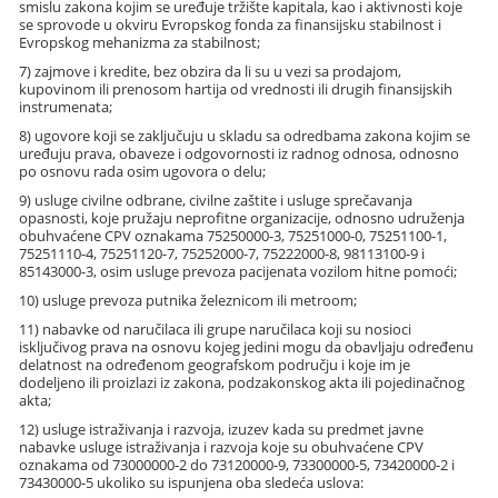
smislu zakona kojim se uređuje tržište kapitala, kao i aktivnosti koje
se sprovode u okviru Evropskog fonda za finansijsku stabilnost i
Evropskog mehanizma za stabilnost;
7) zajmove i kredite, bez obzira da li su u vezi sa prodajom,
kupovinom ili prenosom hartija od vrednosti ili drugih finansijskih
instrumenata;
8) ugovore koji se zaključuju u skladu sa odredbama zakona kojim se
uređuju prava, obaveze i odgovornosti iz radnog odnosa, odnosno
po osnovu rada osim ugovora o delu;
9) usluge civilne odbrane, civilne zaštite i usluge sprečavanja
opasnosti, koje pružaju neprofitne organizacije, odnosno udruženja
obuhvaćene CPV oznakama 75250000-3, 75251000-0, 75251100-1,
75251110-4, 75251120-7, 75252000-7, 75222000-8, 98113100-9 i
85143000-3, osim usluge prevoza pacijenata vozilom hitne pomoći;
10) usluge prevoza putnika železnicom ili metroom;
11) nabavke od naručilaca ili grupe naručilaca koji su nosioci
isključivog prava na osnovu kojeg jedini mogu da obavljaju određenu
delatnost na određenom geografskom području i koje im je
dodeljeno ili proizlazi iz zakona, podzakonskog akta ili pojedinačnog
akta;
12) usluge istraživanja i razvoja, izuzev kada su predmet javne
nabavke usluge istraživanja i razvoja koje su obuhvaćene CPV
oznakama od 73000000-2 do 73120000-9, 73300000-5, 73420000-2 i
73430000-5 ukoliko su ispunjena oba sledeća uslova: