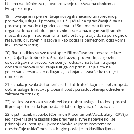
i telima nadležnim za njihovo izdavanje u državama članicama
Evropske unije;
19) inovacija je implementacija novog ili značajno unapređenog
proizvoda, usluge ili procesa, uključujući ali ne ograničavajući se na
procese proizvodnje i građenja, novu tržišnu metodu ili novu
organizacionu metodu u poslovnim praksama, organizaciji radnih
mesta ili spoljnim odnosima, između ostalog, u cilju da se pomogne u
rešavanju društvenih izazova ili kao podrška pametnom, održivom i
inkluzivnom rastu;
20) životni ciklus su sve uzastopne i/ili međusobno povezane faze,
uključujući potrebno istraživanje i razvoj, proizvodnju, trgovinu i
uslove trgovine, prevoz, korišćenje i održavanje tokom trajanja
dobara ili radova ili pružanja usluge, od pribavljanja sirovina ili
generisanja resursa do odlaganja, uklanjanja i završetka usluge ili
upotrebe;
21) oznaka je svaki dokument, sertifikat ili atest kojim se potvrđuje da
dobra, usluge ili radovi, procesi ili postupci zadovoljavaju određene
zahteve za oznaku;
22) zahtevi za oznaku su zahtevi koje dobra, usluge ili radovi, procesi
ili postupci treba da ispune da bi dobili odgovarajuću oznaku;
23) opšti rečnik nabavke (Common Procurement Vocabulary - CPV) je
jedinstveni sistem klasifikacije predmeta javne nabavke koji se
primenjuje u postupku javne nabavke kojim se istovremeno
obezbeđuje usklađenost sa drugim postojećim klasifikacijama;