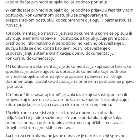
8) ponuđač je privredni subjekt koji je podneo ponudu;
9) kandidat je privredni subjekt koji je podneo prijavu u restriktivnom
postupku, konkurentnom postupku sa pregovaranjem,
pregovaračkom postupku, konkurentnom dijalogu ili partnerstvu za
inovacije;
10) dokumentacija o nabavci je svaki dokument u kome se opisuju ili
utvrđuju elementi nabavke ili postupka, a koji uključuje javni poziv,
prethodno informativno ili periodično indikativno obaveštenje u
slučaju kada se ono koristi kao javni poziv, obaveštenje o
uspostavljanju sistema kvalifikacije, opisnu dokumentaciju i
konkursnu dokumentaciju;
11) konkursna dokumentacija je dokumentacija koja sadrži tehničke
specifikacije, uslove ugovora, obrasce dokumenata koje podnose
privredni subjekti, informacije o propisanim obavezama i drugu
dokumentaciju i podatke od značaja za pripremu i podnošenje prijava
i ponuda;
12) "pisan" ili "u pisanoj formi" je svaki izraz koji se sastoji od reči ili
brojeva koji može da se čita, umnožava i naknadno šalje, uključujući
informacije koje se šalju i čuvaju elektronskim sredstvima;
13) elektronsko sredstvo je elektronska oprema za obradu,
uključujući i digitalno sažimanje i čuvanje podataka koji se šalju,
prenose i primaju putem kablovskih, radio i optičkih sredstava ili
drugih elektromagnetskih sredstava;
14) telo za centralizovane javne nabavke je naručilac koji sprovodi