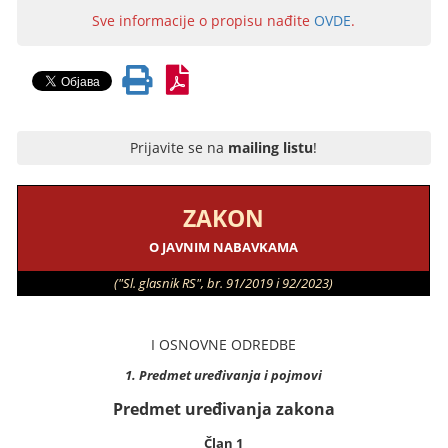
Sve informacije o propisu nađite
OVDE
.
Prijavite se na
mailing listu
!
ZAKON
O JAVNIM NABAVKAMA
("Sl. glasnik RS", br. 91/2019 i 92/2023)
I OSNOVNE ODREDBE
1. Predmet uređivanja i pojmovi
Predmet uređivanja zakona
Član 1