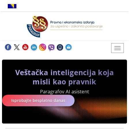
Veštačka inteligencija koja
misli kao pravnik
Paragrafov AI asistent
Isprobajte besplatno danas