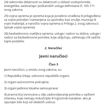
24) sektorske delatnosti su delatnosti u oblasti vodoprivrede,
energetike, saobraćaja i poštanskih usluga definisane čl. 165-171.
ovog zakona;
25) vojna oprema je oprema koja je posebno izrađena ili prilagođena
za vojne potrebe i namenjena za upotrebu kao oružje, municija ili
vojni materijal, a naročito vojna oprema iz Priloga 2. ovog zakona (I.
Spisak vojne opreme);
26) bezbednosno osetljiva oprema, usluge i radovi su dobra, usluge i
radovi za bezbednosne potrebe, koje uključuju, zahtevaju i/ili sadrže
tajne podatke.
2. Naručilac
Javni naručioci
Član 3
Javni naručioci, u smislu ovog zakona, su:
1) Republika Srbija, odnosno republički organi;
2) organi autonomne pokrajine;
3) organi jedinice lokalne samouprave;
4) pravna lica osnovana u cilju zadovoljavanja potreba u opštem
interesu, koje nemaju industrijski ili trgovinski karakter, ako je
ispunjen bilo koji od sledećih uslova: