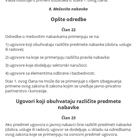
8. Mešovita nabavka
Opšte odredbe
Član 22
Odredbe o mešovitim nabavkama primenjuju se na:
1) ugovore koji obuhvataju različite predmete nabavke (dobra, usluge
ili radove);
2) ugovore na koje se primenjuju različita pravila nabavke;
3) ugovore koje dodeljuju sektorski naručioci;
4) ugovore sa elementima odbrane i bezbednosti.
Stav 1. ovog člana ne može da se primenjuje s ciljem izbegavanja
primene ovog zakona ili zakona kojim se uređuje javno-privatno
partnerstvo i koncesije.
Ugovori koji obuhvataju različite predmete
nabavke
Član 23
Ako predmet ugovora o javnoj nabavci čine različiti predmeti nabavke
(dobra, usluge ili radovi), ugovor se dodeljuje, u skladu sa odredbama
ovog zakona koje se primenjuju na osnovni predmet ugovora.