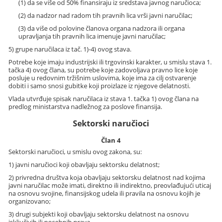
(1) da se više od 50% finansiraju iz sredstava javnog naručioca;
(2) da nadzor nad radom tih pravnih lica vrši javni naručilac;
(3) da više od polovine članova organa nadzora ili organa
upravljanja tih pravnih lica imenuje javni naručilac;
5) grupe naručilaca iz tač. 1)-4) ovog stava.
Potrebe koje imaju industrijski ili trgovinski karakter, u smislu stava 1.
tačka 4) ovog člana, su potrebe koje zadovoljava pravno lice koje
posluje u redovnim tržišnim uslovima, koje ima za cilj ostvarenje
dobiti i samo snosi gubitke koji proizlaze iz njegove delatnosti.
Vlada utvrđuje spisak naručilaca iz stava 1. tačka 1) ovog člana na
predlog ministarstva nadležnog za poslove finansija.
Sektorski naručioci
Član 4
Sektorski naručioci, u smislu ovog zakona, su:
1) javni naručioci koji obavljaju sektorsku delatnost;
2) privredna društva koja obavljaju sektorsku delatnost nad kojima
javni naručilac može imati, direktno ili indirektno, preovlađujući uticaj
na osnovu svojine, finansijskog udela ili pravila na osnovu kojih je
organizovano;
3) drugi subjekti koji obavljaju sektorsku delatnost na osnovu
isključivih ili posebnih prava.