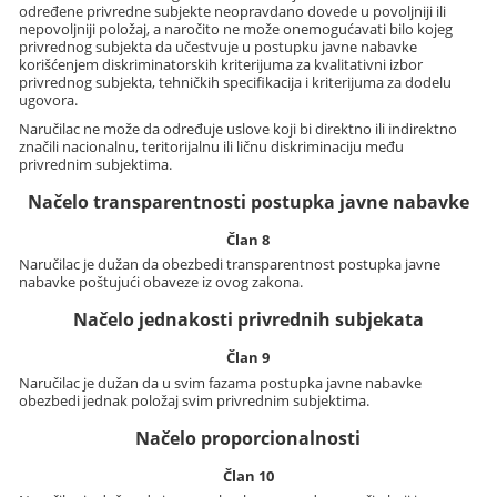
određene privredne subjekte neopravdano dovede u povoljniji ili
nepovoljniji položaj, a naročito ne može onemogućavati bilo kojeg
privrednog subjekta da učestvuje u postupku javne nabavke
korišćenjem diskriminatorskih kriterijuma za kvalitativni izbor
privrednog subjekta, tehničkih specifikacija i kriterijuma za dodelu
ugovora.
Naručilac ne može da određuje uslove koji bi direktno ili indirektno
značili nacionalnu, teritorijalnu ili ličnu diskriminaciju među
privrednim subjektima.
Načelo transparentnosti postupka javne nabavke
Član 8
Naručilac je dužan da obezbedi transparentnost postupka javne
nabavke poštujući obaveze iz ovog zakona.
Načelo jednakosti privrednih subjekata
Član 9
Naručilac je dužan da u svim fazama postupka javne nabavke
obezbedi jednak položaj svim privrednim subjektima.
Načelo proporcionalnosti
Član 10