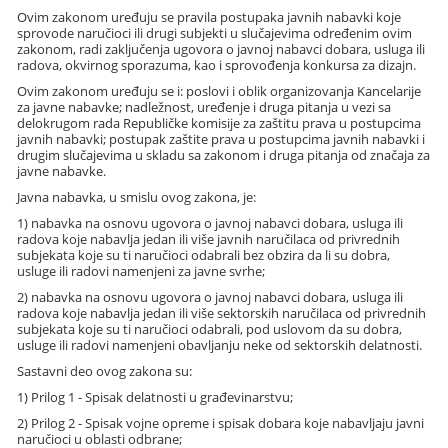
Ovim zakonom uređuju se pravila postupaka javnih nabavki koje
sprovode naručioci ili drugi subjekti u slučajevima određenim ovim
zakonom, radi zaključenja ugovora o javnoj nabavci dobara, usluga ili
radova, okvirnog sporazuma, kao i sprovođenja konkursa za dizajn.
Ovim zakonom uređuju se i: poslovi i oblik organizovanja Kancelarije
za javne nabavke; nadležnost, uređenje i druga pitanja u vezi sa
delokrugom rada Republičke komisije za zaštitu prava u postupcima
javnih nabavki; postupak zaštite prava u postupcima javnih nabavki i
drugim slučajevima u skladu sa zakonom i druga pitanja od značaja za
javne nabavke.
Javna nabavka, u smislu ovog zakona, je:
1) nabavka na osnovu ugovora o javnoj nabavci dobara, usluga ili
radova koje nabavlja jedan ili više javnih naručilaca od privrednih
subjekata koje su ti naručioci odabrali bez obzira da li su dobra,
usluge ili radovi namenjeni za javne svrhe;
2) nabavka na osnovu ugovora o javnoj nabavci dobara, usluga ili
radova koje nabavlja jedan ili više sektorskih naručilaca od privrednih
subjekata koje su ti naručioci odabrali, pod uslovom da su dobra,
usluge ili radovi namenjeni obavljanju neke od sektorskih delatnosti.
Sastavni deo ovog zakona su:
1) Prilog 1 - Spisak delatnosti u građevinarstvu;
2) Prilog 2 - Spisak vojne opreme i spisak dobara koje nabavljaju javni
naručioci u oblasti odbrane;