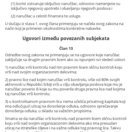
(1) korist ostvaruje isključivo naručilac, odnosno namenjene su
isključivo njegovoj upotrebi i obavljanju njegovih poslova i
(2) naručilac u celosti finansira te usluge.
U slučaju iz stava 1. ovog člana primenjuju se načela ovog zakona na
način koji je primeren okolnostima konkretne nabavke.
Ugovori između povezanih subjekata
Član 13
Odredbe ovog zakona ne primenjuju se na ugovore koje naručilac
zaključuje sa drugim pravnim licem ako su ispunjeni svi sledeći uslovi:
1) naručilac vrši kontrolu nad tim pravnim licem sličnu kontroli koju
vrši nad svojim organizacionim delovima;
2) pravno lice nad kojim naručilac vrši kontrolu, više od 80% svojih
aktivnosti u Republici Srbiji vrši u cilju obavljanja poslova koje mu je
naručilac poverio ili koje su mu poverila druga pravna lica nad kojima
taj naručilac vrši kontrolu;
3) u kontrolisanom pravnom licu nema učešća privatnog kapitala koji
ima odlučujući uticaj na donošenje odluka, odnosno sprečavanje
donošenja odluka, u skladu sa važećim propisima.
Smatra se da naručilac vrši kontrolu nad pravnim licem sličnu kontroli
koju vrši nad svojim organizacionim delovima ako ima presudan
uticaj na strateške ciljeve i na važne odluke tog pravnog lica. Takvu