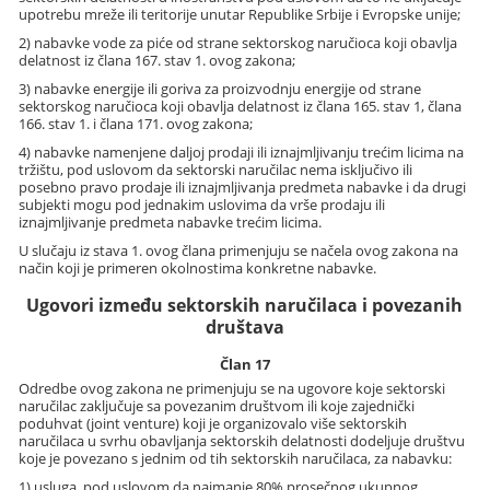
upotrebu mreže ili teritorije unutar Republike Srbije i Evropske unije;
2) nabavke vode za piće od strane sektorskog naručioca koji obavlja
delatnost iz člana 167. stav 1. ovog zakona;
3) nabavke energije ili goriva za proizvodnju energije od strane
sektorskog naručioca koji obavlja delatnost iz člana 165. stav 1, člana
166. stav 1. i člana 171. ovog zakona;
4) nabavke namenjene daljoj prodaji ili iznajmljivanju trećim licima na
tržištu, pod uslovom da sektorski naručilac nema isključivo ili
posebno pravo prodaje ili iznajmljivanja predmeta nabavke i da drugi
subjekti mogu pod jednakim uslovima da vrše prodaju ili
iznajmljivanje predmeta nabavke trećim licima.
U slučaju iz stava 1. ovog člana primenjuju se načela ovog zakona na
način koji je primeren okolnostima konkretne nabavke.
Ugovori između sektorskih naručilaca i povezanih
društava
Član 17
Odredbe ovog zakona ne primenjuju se na ugovore koje sektorski
naručilac zaključuje sa povezanim društvom ili koje zajednički
poduhvat (joint venture) koji je organizovalo više sektorskih
naručilaca u svrhu obavljanja sektorskih delatnosti dodeljuje društvu
koje je povezano s jednim od tih sektorskih naručilaca, za nabavku:
1) usluga, pod uslovom da najmanje 80% prosečnog ukupnog