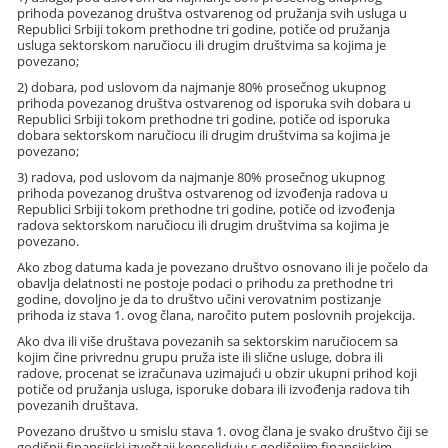
prihoda povezanog društva ostvarenog od pružanja svih usluga u
Republici Srbiji tokom prethodne tri godine, potiče od pružanja
usluga sektorskom naručiocu ili drugim društvima sa kojima je
povezano;
2) dobara, pod uslovom da najmanje 80% prosečnog ukupnog
prihoda povezanog društva ostvarenog od isporuka svih dobara u
Republici Srbiji tokom prethodne tri godine, potiče od isporuka
dobara sektorskom naručiocu ili drugim društvima sa kojima je
povezano;
3) radova, pod uslovom da najmanje 80% prosečnog ukupnog
prihoda povezanog društva ostvarenog od izvođenja radova u
Republici Srbiji tokom prethodne tri godine, potiče od izvođenja
radova sektorskom naručiocu ili drugim društvima sa kojima je
povezano.
Ako zbog datuma kada je povezano društvo osnovano ili je počelo da
obavlja delatnosti ne postoje podaci o prihodu za prethodne tri
godine, dovoljno je da to društvo učini verovatnim postizanje
prihoda iz stava 1. ovog člana, naročito putem poslovnih projekcija.
Ako dva ili više društava povezanih sa sektorskim naručiocem sa
kojim čine privrednu grupu pruža iste ili slične usluge, dobra ili
radove, procenat se izračunava uzimajući u obzir ukupni prihod koji
potiče od pružanja usluga, isporuke dobara ili izvođenja radova tih
povezanih društava.
Povezano društvo u smislu stava 1. ovog člana je svako društvo čiji se
godišnji finansijski izveštaji konsoliduju s godišnjim finansijskim