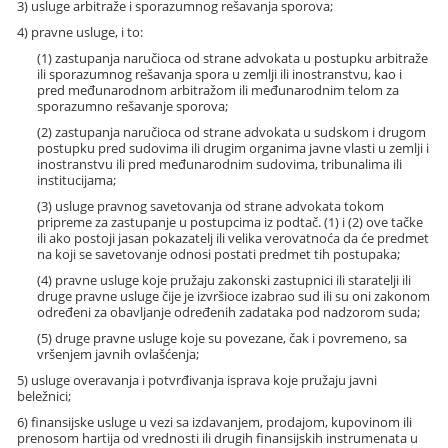
3) usluge arbitraže i sporazumnog rešavanja sporova;
4) pravne usluge, i to:
(1) zastupanja naručioca od strane advokata u postupku arbitraže
ili sporazumnog rešavanja spora u zemlji ili inostranstvu, kao i
pred međunarodnom arbitražom ili međunarodnim telom za
sporazumno rešavanje sporova;
(2) zastupanja naručioca od strane advokata u sudskom i drugom
postupku pred sudovima ili drugim organima javne vlasti u zemlji i
inostranstvu ili pred međunarodnim sudovima, tribunalima ili
institucijama;
(3) usluge pravnog savetovanja od strane advokata tokom
pripreme za zastupanje u postupcima iz podtač. (1) i (2) ove tačke
ili ako postoji jasan pokazatelj ili velika verovatnoća da će predmet
na koji se savetovanje odnosi postati predmet tih postupaka;
(4) pravne usluge koje pružaju zakonski zastupnici ili staratelji ili
druge pravne usluge čije je izvršioce izabrao sud ili su oni zakonom
određeni za obavljanje određenih zadataka pod nadzorom suda;
(5) druge pravne usluge koje su povezane, čak i povremeno, sa
vršenjem javnih ovlašćenja;
5) usluge overavanja i potvrđivanja isprava koje pružaju javni
beležnici;
6) finansijske usluge u vezi sa izdavanjem, prodajom, kupovinom ili
prenosom hartija od vrednosti ili drugih finansijskih instrumenata u