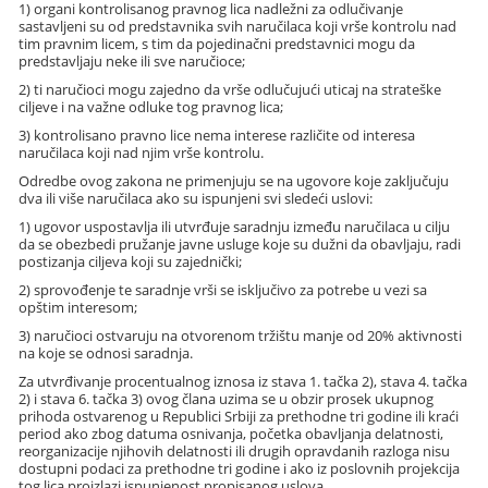
1) organi kontrolisanog pravnog lica nadležni za odlučivanje
sastavljeni su od predstavnika svih naručilaca koji vrše kontrolu nad
tim pravnim licem, s tim da pojedinačni predstavnici mogu da
predstavljaju neke ili sve naručioce;
2) ti naručioci mogu zajedno da vrše odlučujući uticaj na strateške
ciljeve i na važne odluke tog pravnog lica;
3) kontrolisano pravno lice nema interese različite od interesa
naručilaca koji nad njim vrše kontrolu.
Odredbe ovog zakona ne primenjuju se na ugovore koje zaključuju
dva ili više naručilaca ako su ispunjeni svi sledeći uslovi:
1) ugovor uspostavlja ili utvrđuje saradnju između naručilaca u cilju
da se obezbedi pružanje javne usluge koje su dužni da obavljaju, radi
postizanja ciljeva koji su zajednički;
2) sprovođenje te saradnje vrši se isključivo za potrebe u vezi sa
opštim interesom;
3) naručioci ostvaruju na otvorenom tržištu manje od 20% aktivnosti
na koje se odnosi saradnja.
Za utvrđivanje procentualnog iznosa iz stava 1. tačka 2), stava 4. tačka
2) i stava 6. tačka 3) ovog člana uzima se u obzir prosek ukupnog
prihoda ostvarenog u Republici Srbiji za prethodne tri godine ili kraći
period ako zbog datuma osnivanja, početka obavljanja delatnosti,
reorganizacije njihovih delatnosti ili drugih opravdanih razloga nisu
dostupni podaci za prethodne tri godine i ako iz poslovnih projekcija
tog lica proizlazi ispunjenost propisanog uslova.