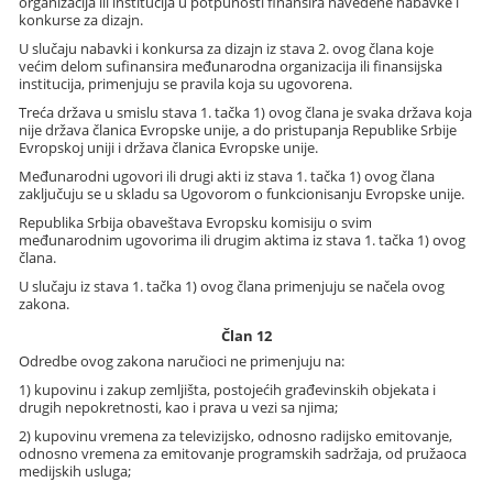
organizacija ili institucija u potpunosti finansira navedene nabavke i
konkurse za dizajn.
U slučaju nabavki i konkursa za dizajn iz stava 2. ovog člana koje
većim delom sufinansira međunarodna organizacija ili finansijska
institucija, primenjuju se pravila koja su ugovorena.
Treća država u smislu stava 1. tačka 1) ovog člana je svaka država koja
nije država članica Evropske unije, a do pristupanja Republike Srbije
Evropskoj uniji i država članica Evropske unije.
Međunarodni ugovori ili drugi akti iz stava 1. tačka 1) ovog člana
zaključuju se u skladu sa Ugovorom o funkcionisanju Evropske unije.
Republika Srbija obaveštava Evropsku komisiju o svim
međunarodnim ugovorima ili drugim aktima iz stava 1. tačka 1) ovog
člana.
U slučaju iz stava 1. tačka 1) ovog člana primenjuju se načela ovog
zakona.
Član 12
Odredbe ovog zakona naručioci ne primenjuju na:
1) kupovinu i zakup zemljišta, postojećih građevinskih objekata i
drugih nepokretnosti, kao i prava u vezi sa njima;
2) kupovinu vremena za televizijsko, odnosno radijsko emitovanje,
odnosno vremena za emitovanje programskih sadržaja, od pružaoca
medijskih usluga;