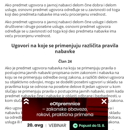
Ako predmet ugovora o javnoj nabavci delom čine dobra i delom
usluge, osnovni predmet ugovora određuje se u zavisnosti od toga
koji deo predmeta nabavke ima veću procenjenu vrednost.
Ako predmet ugovora o javnoj nabavci delom čine usluge i delom
društvene i druge posebne usluge, osnovni predmet ugovora
određuje se u zavisnosti od toga koji deo predmeta nabavke ima
veću procenjenu vrednost.
Ugovori na koje se primenjuju različita pravila
nabavke
Član 24
Ako je predmet ugovora nabavka na koju se primenjuju pravila o
postupcima javnih nabavki propisana ovim zakonom i nabavka na
koju se ne primenjuju odredbe ovog zakona, a različiti delovi ugovora
su objektivno odvojivi, mogu se dodeliti posebni ugovori u skladu sa
pravilima koja se odnose na posebne delove ili jedan ugovor u kom
slučaju se primenjuju pravila o postupcima javnih nabavki, osim kada
predmet nabavke čine i nabavke iz oblasti odbrane i bezbednosti, u
kom slučaju se ugovor dodeljuje u skladu sa članom 26. ovog zakona.
Ako ugovor za predmet ima nabavku dobara, usluga ili radova i
nabavku koja ima elemente koncesije, ugovor se dodeljuje u skladu
sa odredbama ovog zakona ukoliko je procenjena vrednost dobara,
usluga ili radova jednaka ili veća od iznosa iz člana 27. ovog zakona.