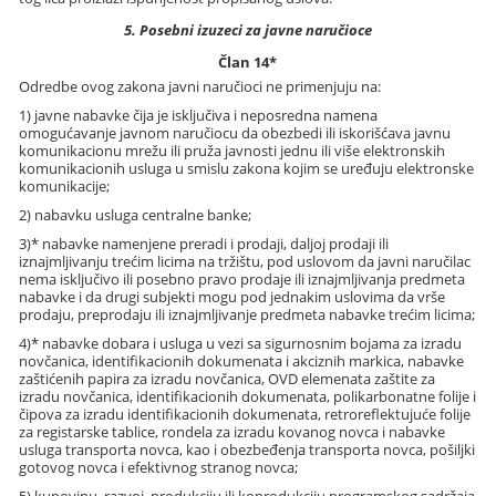
5. Posebni izuzeci za javne naručioce
Član 14*
Odredbe ovog zakona javni naručioci ne primenjuju na:
1) javne nabavke čija je isključiva i neposredna namena
omogućavanje javnom naručiocu da obezbedi ili iskorišćava javnu
komunikacionu mrežu ili pruža javnosti jednu ili više elektronskih
komunikacionih usluga u smislu zakona kojim se uređuju elektronske
komunikacije;
2) nabavku usluga centralne banke;
3)* nabavke namenjene preradi i prodaji, daljoj prodaji ili
iznajmljivanju trećim licima na tržištu, pod uslovom da javni naručilac
nema isključivo ili posebno pravo prodaje ili iznajmljivanja predmeta
nabavke i da drugi subjekti mogu pod jednakim uslovima da vrše
prodaju, preprodaju ili iznajmljivanje predmeta nabavke trećim licima;
4)* nabavke dobara i usluga u vezi sa sigurnosnim bojama za izradu
novčanica, identifikacionih dokumenata i akciznih markica, nabavke
zaštićenih papira za izradu novčanica, OVD elemenata zaštite za
izradu novčanica, identifikacionih dokumenata, polikarbonatne folije i
čipova za izradu identifikacionih dokumenata, retroreflektujuće folije
za registarske tablice, rondela za izradu kovanog novca i nabavke
usluga transporta novca, kao i obezbeđenja transporta novca, pošiljki
gotovog novca i efektivnog stranog novca;