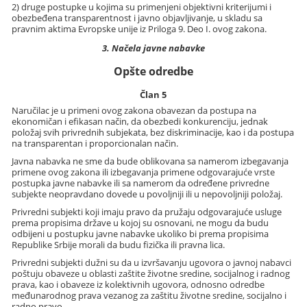
2) druge postupke u kojima su primenjeni objektivni kriterijumi i
obezbeđena transparentnost i javno objavljivanje, u skladu sa
pravnim aktima Evropske unije iz Priloga 9. Deo I. ovog zakona.
3. Načela javne nabavke
Opšte odredbe
Član 5
Naručilac je u primeni ovog zakona obavezan da postupa na
ekonomičan i efikasan način, da obezbedi konkurenciju, jednak
položaj svih privrednih subjekata, bez diskriminacije, kao i da postupa
na transparentan i proporcionalan način.
Javna nabavka ne sme da bude oblikovana sa namerom izbegavanja
primene ovog zakona ili izbegavanja primene odgovarajuće vrste
postupka javne nabavke ili sa namerom da određene privredne
subjekte neopravdano dovede u povoljniji ili u nepovoljniji položaj.
Privredni subjekti koji imaju pravo da pružaju odgovarajuće usluge
prema propisima države u kojoj su osnovani, ne mogu da budu
odbijeni u postupku javne nabavke ukoliko bi prema propisima
Republike Srbije morali da budu fizička ili pravna lica.
Privredni subjekti dužni su da u izvršavanju ugovora o javnoj nabavci
poštuju obaveze u oblasti zaštite životne sredine, socijalnog i radnog
prava, kao i obaveze iz kolektivnih ugovora, odnosno odredbe
međunarodnog prava vezanog za zaštitu životne sredine, socijalno i
radno pravo.