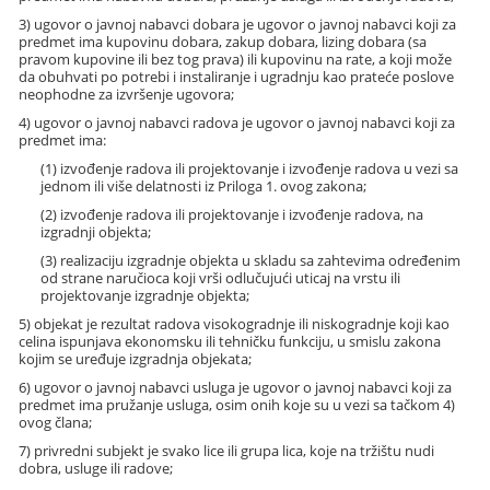
3) ugovor o javnoj nabavci dobara je ugovor o javnoj nabavci koji za
predmet ima kupovinu dobara, zakup dobara, lizing dobara (sa
pravom kupovine ili bez tog prava) ili kupovinu na rate, a koji može
da obuhvati po potrebi i instaliranje i ugradnju kao prateće poslove
neophodne za izvršenje ugovora;
4) ugovor o javnoj nabavci radova je ugovor o javnoj nabavci koji za
predmet ima:
(1) izvođenje radova ili projektovanje i izvođenje radova u vezi sa
jednom ili više delatnosti iz Priloga 1. ovog zakona;
(2) izvođenje radova ili projektovanje i izvođenje radova, na
izgradnji objekta;
(3) realizaciju izgradnje objekta u skladu sa zahtevima određenim
od strane naručioca koji vrši odlučujući uticaj na vrstu ili
projektovanje izgradnje objekta;
5) objekat je rezultat radova visokogradnje ili niskogradnje koji kao
celina ispunjava ekonomsku ili tehničku funkciju, u smislu zakona
kojim se uređuje izgradnja objekata;
6) ugovor o javnoj nabavci usluga je ugovor o javnoj nabavci koji za
predmet ima pružanje usluga, osim onih koje su u vezi sa tačkom 4)
ovog člana;
7) privredni subjekt je svako lice ili grupa lica, koje na tržištu nudi
dobra, usluge ili radove;