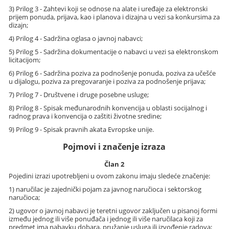
3) Prilog 3 - Zahtevi koji se odnose na alate i uređaje za elektronski
prijem ponuda, prijava, kao i planova i dizajna u vezi sa konkursima za
dizajn;
4) Prilog 4 - Sadržina oglasa o javnoj nabavci;
5) Prilog 5 - Sadržina dokumentacije o nabavci u vezi sa elektronskom
licitacijom;
6) Prilog 6 - Sadržina poziva za podnošenje ponuda, poziva za učešće
u dijalogu, poziva za pregovaranje i poziva za podnošenje prijava;
7) Prilog 7 - Društvene i druge posebne usluge;
8) Prilog 8 - Spisak međunarodnih konvencija u oblasti socijalnog i
radnog prava i konvencija o zaštiti životne sredine;
9) Prilog 9 - Spisak pravnih akata Evropske unije.
Pojmovi i značenje izraza
Član 2
Pojedini izrazi upotrebljeni u ovom zakonu imaju sledeće značenje:
1) naručilac je zajednički pojam za javnog naručioca i sektorskog
naručioca;
2) ugovor o javnoj nabavci je teretni ugovor zaključen u pisanoj formi
između jednog ili više ponuđača i jednog ili više naručilaca koji za
predmet ima nabavku dobara, pružanje usluga ili izvođenje radova;