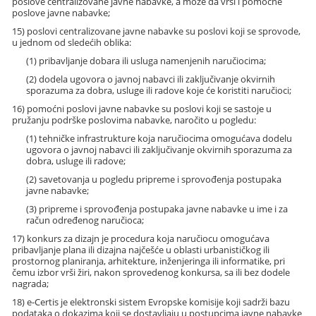
poslove centralizovane javne nabavke, a može da vrši i pomoćne
poslove javne nabavke;
15) poslovi centralizovane javne nabavke su poslovi koji se sprovode,
u jednom od sledećih oblika:
(1) pribavljanje dobara ili usluga namenjenih naručiocima;
(2) dodela ugovora o javnoj nabavci ili zaključivanje okvirnih
sporazuma za dobra, usluge ili radove koje će koristiti naručioci;
16) pomoćni poslovi javne nabavke su poslovi koji se sastoje u
pružanju podrške poslovima nabavke, naročito u pogledu:
(1) tehničke infrastrukture koja naručiocima omogućava dodelu
ugovora o javnoj nabavci ili zaključivanje okvirnih sporazuma za
dobra, usluge ili radove;
(2) savetovanja u pogledu pripreme i sprovođenja postupaka
javne nabavke;
(3) pripreme i sprovođenja postupaka javne nabavke u ime i za
račun određenog naručioca;
17) konkurs za dizajn je procedura koja naručiocu omogućava
pribavljanje plana ili dizajna najčešće u oblasti urbanističkog ili
prostornog planiranja, arhitekture, inženjeringa ili informatike, pri
čemu izbor vrši žiri, nakon sprovedenog konkursa, sa ili bez dodele
nagrada;
18) e-Certis je elektronski sistem Evropske komisije koji sadrži bazu
podataka o dokazima koji se dostavljaju u postupcima javne nabavke