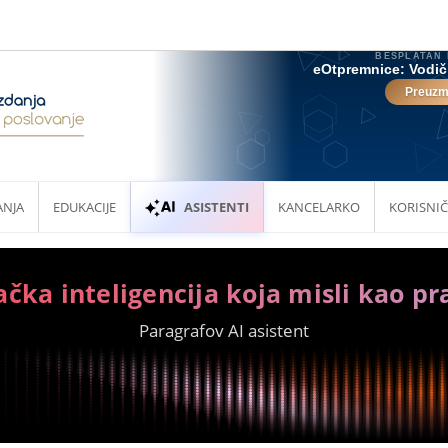
ANJA
EDUKACIJE
ASISTENTI
KANCELARKO
KORISNIČ
ačka inteligencija koja misli kao pr
Paragrafov AI asistent