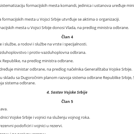
i sistematizaciju formacijskih mesta komandi, jedinica i ustanova uređuje mi
a formacijskih mesta u Vojsci Srbije utvrđuje se aktima o organizaciji.
macijskih mesta u Vojsci Srbije donosi Vlada, na predlog ministra odbrane.
Član 4
i službe, a rodovi i službe na vrste i specijalnosti.
vazduhoplovstvo i protiv-vazduhoplovna odbrana.
k Republike, na predlog ministra odbrane.
e određuje ministar odbrane, na predlog načelnika Generalštaba Vojske Srbije.
se u skladu sa Dugoročnim planom razvoja sistema odbrane Republike Srbije
oja sistema odbrane.
4. Sastav Vojske Srbije
Član 5
tava.
dnici Vojske Srbije i vojnici na služenju vojnog roka.
ezervni podoficiri i vojnici u rezervi.
ezervu i na pasivnu rezervu.