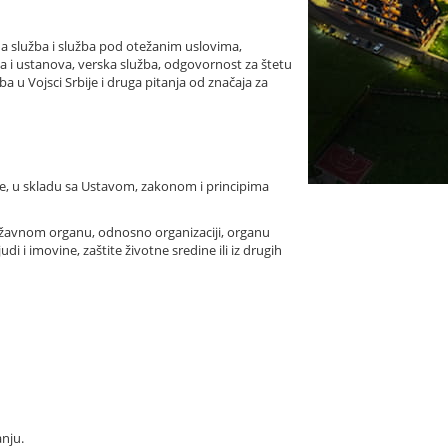
jna služba i služba pod otežanim uslovima,
ica i ustanova, verska služba, odgovornost za štetu
žba u Vojsci Srbije i druga pitanja od značaja za
tke, u skladu sa Ustavom, zakonom i principima
državnom organu, odnosno organizaciji, organu
 i imovine, zaštite životne sredine ili iz drugih
anju.