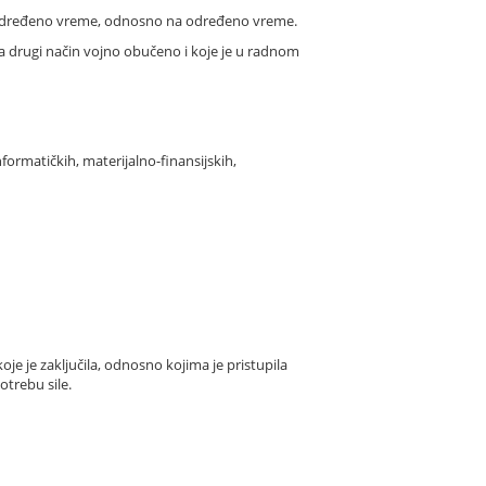
 neodređeno vreme, odnosno na određeno vreme.
na drugi način vojno obučeno i koje je u radnom
nformatičkih, materijalno-finansijskih,
e je zaključila, odnosno kojima je pristupila
otrebu sile.