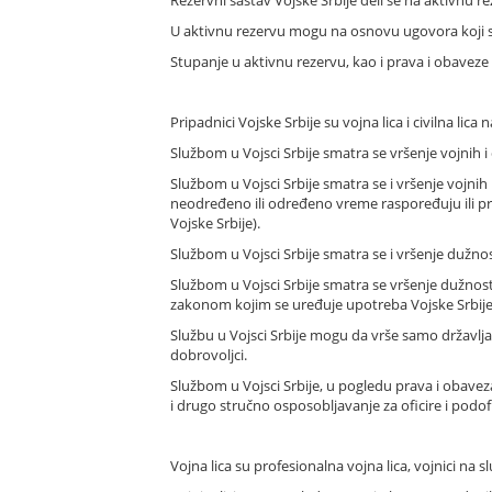
U aktivnu rezervu mogu na osnovu ugovora koji se
Stupanje u aktivnu rezervu, kao i prava i obaveze l
Pripadnici Vojske Srbije su vojna lica i civilna lica n
Službom u Vojsci Srbije smatra se vršenje vojnih 
Službom u Vojsci Srbije smatra se i vršenje vojn
neodređeno ili određeno vreme raspoređuju ili pr
Vojske Srbije).
Službom u Vojsci Srbije smatra se i vršenje dužnost
Službom u Vojsci Srbije smatra se vršenje dužnos
zakonom kojim se uređuje upotreba Vojske Srbije 
Službu u Vojsci Srbije mogu da vrše samo državljan
dobrovoljci.
Službom u Vojsci Srbije, u pogledu prava i obave
i drugo stručno osposobljavanje za oficire i podofi
Vojna lica su profesionalna vojna lica, vojnici na 