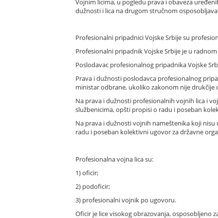
Vojnim licima, u pogledu prava i obaveza uređenih
dužnosti i lica na drugom stručnom osposobljavanj
Profesionalni pripadnici Vojske Srbije su profesional
Profesionalni pripadnik Vojske Srbije je u radno
Poslodavac profesionalnog pripadnika Vojske Srbij
Prava i dužnosti poslodavca profesionalnog pripad
ministar odbrane, ukoliko zakonom nije drukčije
Na prava i dužnosti profesionalnih vojnih lica i 
službenicima, opšti propisi o radu i poseban kole
Na prava i dužnosti vojnih nameštenika koji nisu
radu i poseban kolektivni ugovor za državne orga
Profesionalna vojna lica su:
1) oficir;
2) podoficir;
3) profesionalni vojnik po ugovoru.
Oficir je lice visokog obrazovanja, osposobljen