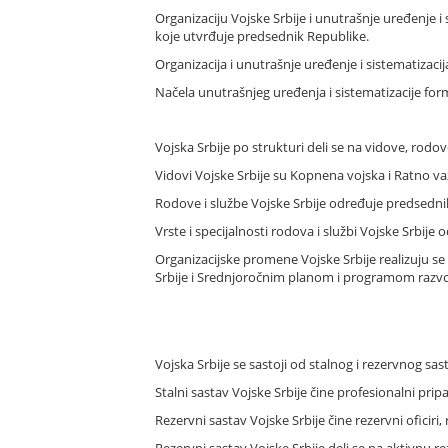
Organizaciju Vojske Srbije i unutrašnje uređenje 
koje utvrđuje predsednik Republike.
Organizacija i unutrašnje uređenje i sistematizacij
Načela unutrašnjeg uređenja i sistematizacije for
Vojska Srbije po strukturi deli se na vidove, rodove 
Vidovi Vojske Srbije su Kopnena vojska i Ratno 
Rodove i službe Vojske Srbije određuje predsedni
Vrste i specijalnosti rodova i službi Vojske Srbij
Organizacijske promene Vojske Srbije realizuju 
Srbije i Srednjoročnim planom i programom razv
Vojska Srbije se sastoji od stalnog i rezervnog sas
Stalni sastav Vojske Srbije čine profesionalni pripa
Rezervni sastav Vojske Srbije čine rezervni oficiri, r
Rezervni sastav Vojske Srbije deli se na aktivnu r