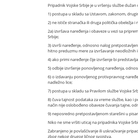
Pripadnik Vojske Srbije je u vršenju službe dužan 
1) postupa u skladu sa Ustavom, zakonom, drugim
2) ne ističe stranačka ili druga politička obeležja i
2a) izvršava naređenja i obaveze u vezi sa pripr
Srbije;
3) izvrši naređenje, odnosno nalog pretpostavljen
hitno preduzmu mere za izvršavanje neodložnih i z
4) ako primi naređenje čije izvršenje bi predstav
5) odbije izvršenje ponovljenog naređenja, odnosno 
6) o izdavanju ponovljenog protivpravnog naređe
nadležno lice;
7) postupa u skladu sa Pravilom službe Vojske Srb
8) čuva tajnost podataka za vreme službe, kao i
način nije oslobođeno obaveze čuvanja tajne, odn
9) neposredno pretpostavljenom starešini u pisan
Niko ne sme vršiti uticaj na pripadnika Vojske Srbi
Zabranjeno je povlašćivanje ili uskraćivanje pripa
zbog nekog drugog ličnog svojstva.