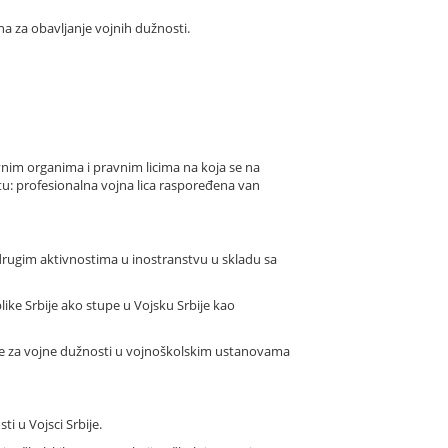
a za obavljanje vojnih dužnosti.
vnim organima i pravnim licima na koja se na
tu: profesionalna vojna lica raspoređena van
 drugim aktivnostima u inostranstvu u skladu sa
like Srbije ako stupe u Vojsku Srbije kao
ije za vojne dužnosti u vojnoškolskim ustanovama
i u Vojsci Srbije.