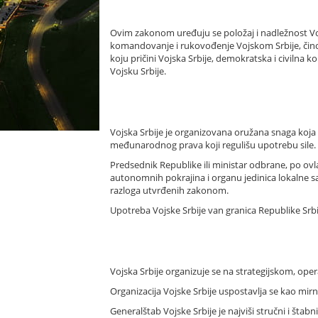
Ovim zakonom uređuju se položaj i nadležnost Vojsk
komandovanje i rukovođenje Vojskom Srbije, činovi u
koju pričini Vojska Srbije, demokratska i civilna ko
Vojsku Srbije.
Vojska Srbije je organizovana oružana snaga koja 
međunarodnog prava koji regulišu upotrebu sile.
Predsednik Republike ili ministar odbrane, po o
autonomnih pokrajina i organu jedinica lokalne sam
razloga utvrđenih zakonom.
Upotreba Vojske Srbije van granica Republike Srb
Vojska Srbije organizuje se na strategijskom, ope
Organizacija Vojske Srbije uspostavlja se kao mir
Generalštab Vojske Srbije je najviši stručni i šta