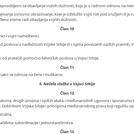
, osposobljeno za obavljanje vojnih dužnosti, koje je u radnom odnosu na
najmanje osnovno obrazovanje, koje je odslužilo vojni rok pod oružjem ili je 
no vreme radi obavljanja vojnih dužnosti.
Član 10
nici i vojni nameštenici.
 od poslova iz nadležnosti Vojske Srbije ili s njima povezanih opštih pravnih, i
ji od pratećih pomoćno-tehničkih poslova u Vojsci Srbije.
Član 11
nako se odnose na žene i muškarce.
5. Načela službe u Vojsci Srbije
Član 12
zakona, drugih propisa i opštih akata i međunarodnih ugovora i sporazuma koj
, Doktrinom Vojske Srbije i principima međunarodnog prava koji regulišu up
utralna.
načelima subordinacije i jednostarešinstva.
Član 13