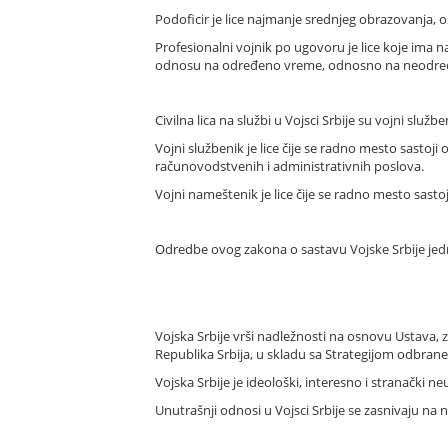
Podoficir je lice najmanje srednjeg obrazovanja
Profesionalni vojnik po ugovoru je lice koje ima 
odnosu na određeno vreme, odnosno na neodređe
Civilna lica na službi u Vojsci Srbije su vojni službe
Vojni službenik je lice čije se radno mesto sastoji
računovodstvenih i administrativnih poslova.
Vojni nameštenik je lice čije se radno mesto sasto
Odredbe ovog zakona o sastavu Vojske Srbije jed
Vojska Srbije vrši nadležnosti na osnovu Ustava, 
Republika Srbija, u skladu sa Strategijom odbrane
Vojska Srbije je ideološki, interesno i stranački ne
Unutrašnji odnosi u Vojsci Srbije se zasnivaju na 