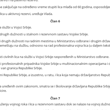
 zaključuje na određeno vreme stupiti lica mlađa od 60 godina, osposobljen
ica u aktivnoj rezervi, uređuje Vlada.
Član 6
a službi u Vojsci Srbije.
i drugih dužnosti u stalnom i rezervnom sastavu Vojske Srbije.
ih i drugih dužnosti na radnim mestima u Ministarstvu odbrane i drugim drža
emeštaju na službu, odnosno na rad profesionalna vojna lica (u daljem teks
i civilnih lica na službi u Vojsci Srbije raspoređenih u Ministarstvo odbrane.
ti profesionalnih pripadnika Vojske Srbije u multinacionalnim operacijama i
van granica Republike Srbije.
i Republike Srbije, a izuzetno, u ratu, i lica koja nemaju državljanstvo Repub
za uređenih ovim zakonom, smatra se i školovanje državljana Republike Srb
cire.
Član 7
služenju vojnog roka i lica u rezervnom sastavu dok se nalaze na vojnoj dužnost