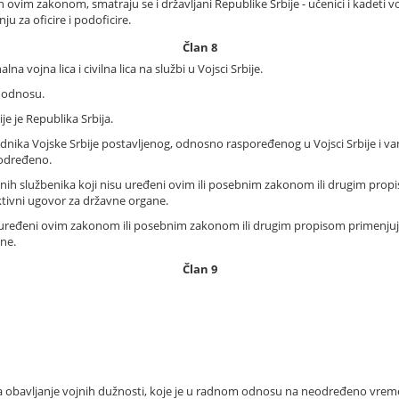
 ovim zakonom, smatraju se i državljani Republike Srbije - učenici i kadeti v
u za oficire i podoficire.
Član 8
na vojna lica i civilna lica na službi u Vojsci Srbije.
m odnosu.
e je Republika Srbija.
nika Vojske Srbije postavljenog, odnosno raspoređenog u Vojsci Srbije i van 
 određeno.
vojnih službenika koji nisu uređeni ovim ili posebnim zakonom ili drugim pro
ktivni ugovor za državne organe.
 uređeni ovim zakonom ili posebnim zakonom ili drugim propisom primenjuju
ne.
Član 9
o za obavljanje vojnih dužnosti, koje je u radnom odnosu na neodređeno vr