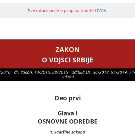
Sve informacije o propisu nađite
OVDE
.
ZAKON
O VOJSCI SRBIJE
01/2010 - dr. zakon, 10/2015, 88/2015 - odluka US, 36/2018, 94/2019, 74
zakon)
Deo prvi
Glava I
OSNOVNE ODREDBE
1. Sadržina zakona