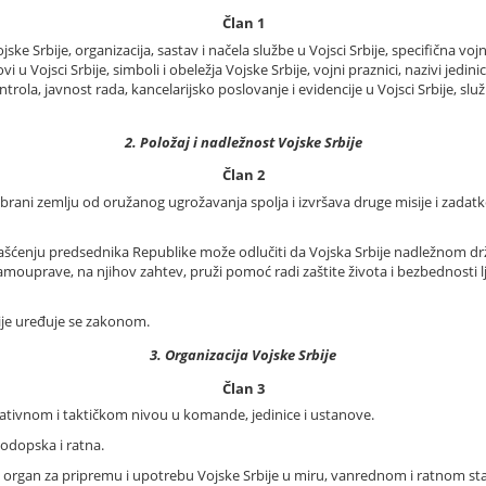
Član 1
e Srbije, organizacija, sastav i načela službe u Vojsci Srbije, specifična vo
 Vojsci Srbije, simboli i obeležja Vojske Srbije, vojni praznici, nazivi jedin
ntrola, javnost rada, kancelarijsko poslovanje i evidencije u Vojsci Srbije, slu
2. Položaj i nadležnost Vojske Srbije
Član 2
brani zemlju od oružanog ugrožavanja spolja i izvršava druge misije i zada
vlašćenju predsednika Republike može odlučiti da Vojska Srbije nadležnom 
ouprave, na njihov zahtev, pruži pomoć radi zaštite života i bezbednosti ljudi
ije uređuje se zakonom.
3. Organizacija Vojske Srbije
Član 3
rativnom i taktičkom nivou u komande, jedinice i ustanove.
nodopska i ratna.
bni organ za pripremu i upotrebu Vojske Srbije u miru, vanrednom i ratnom st