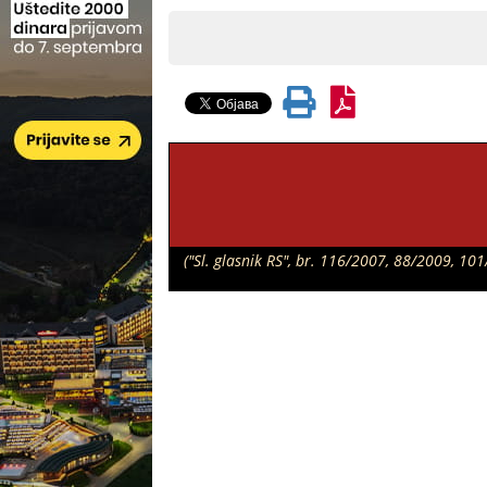
("Sl. glasnik RS", br. 116/2007, 88/2009, 1