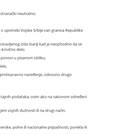
stranački neutralno;
o upotrebi Vojske Srbije van granica Republike
stavljenog izda stariji kad je neophodno da se
 krivično delo;
ga ponovi u pisanom obliku;
delo;
lo protivpravno naređenje, odnosno drugo
a tajnih podataka, osim ako na zakonom određeni
m vojnih dužnosti ili na drugi način.
rske, polne ili nacionalne pripadnosti, porekla ili