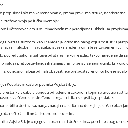
da:
 propisima i aktima komandovanja, prema pravilima struke, nepristrasno i 
 ne izražava svoja politička uverenja;
emom i učestvovanjem u multinacionalnim operacijama u skladu sa propisima 
og u vezi sa službom, kao i naređenje, odnosno nalog koji u odsustvu pretpo
načajnih službenih zadataka, izuzev naređenja čijim bi se izvršenjem učinilo
ljalo povredu zakona, zahteva od starešine koji je izdao takvo naređenje da 
naloga pretpostavljenog ili starijeg čijim bi se izvršenjem učinilo krivično 
nja, odnosno naloga odmah obavesti lice pretpostavljeno licu koje je izda
ije i Kodeksom časti pripadnika Vojske Srbije;
 po prestanku službe u periodu određenom zakonom kojim se uređuje zaštit
osno ovlašćeno da određenom organu ili licu saopšti tajni podatak;
om obliku dostavi saznanja značajna za odbranu do kojih je došao obavljanje
je da nešto čini ili ne čini suprotno propisima.
dnika Vojske Srbije u njegovim pravima ili dužnostima, posebno zbog rasne, ve