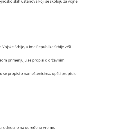
ojnoškolskih ustanova koji se školuju za vojne
Vojske Srbije, u ime Republike Srbije vrši
pisom primenjuju se propisi o državnim
 se propisi o nameštenicima, opšti propisi o
eme, odnosno na određeno vreme.