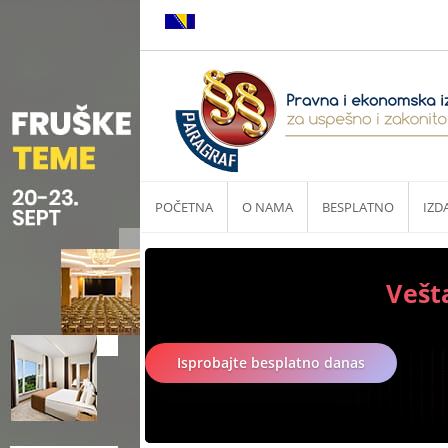
POČETNA
O NAMA
BESPLATNO
IZD
Vešt
Isprobajte besplatno danas