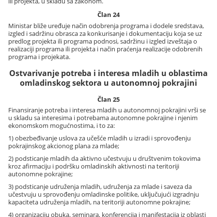
ili projekta, u skladu sa zakonom.
Član 24
Ministar bliže uređuje način odobrenja programa i dodele sredstava,
izgled i sadržinu obrasca za konkurisanje i dokumentaciju koja se uz
predlog projekta ili programa podnosi, sadržinu i izgled izveštaja o
realizaciji programa ili projekta i način praćenja realizacije odobrenih
programa i projekata.
Ostvarivanje potreba i interesa mladih u oblastima
omladinskog sektora u autonomnoj pokrajini
Član 25
Finansiranje potreba i interesa mladih u autonomnoj pokrajini vrši se
u skladu sa interesima i potrebama autonomne pokrajine i njenim
ekonomskom mogućnostima, i to za:
1) obezbeđivanje uslova za učešće mladih u izradi i sprovođenju
pokrajinskog akcionog plana za mlade;
2) podsticanje mladih da aktivno učestvuju u društvenim tokovima
kroz afirmaciju i podršku omladinskih aktivnosti na teritoriji
autonomne pokrajine;
3) podsticanje udruženja mladih, udruženja za mlade i saveza da
učestvuju u sprovođenju omladinske politike, uključujući izgradnju
kapaciteta udruženja mladih, na teritoriji autonomne pokrajine;
4) organizaciju obuka, seminara, konferencija i manifestacija iz oblasti