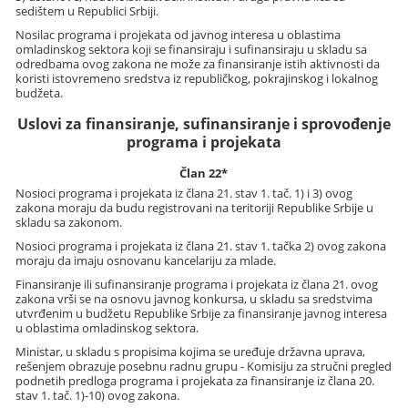
sedištem u Republici Srbiji.
Nosilac programa i projekata od javnog interesa u oblastima
omladinskog sektora koji se finansiraju i sufinansiraju u skladu sa
odredbama ovog zakona ne može za finansiranje istih aktivnosti da
koristi istovremeno sredstva iz republičkog, pokrajinskog i lokalnog
budžeta.
Uslovi za finansiranje, sufinansiranje i sprovođenje
programa i projekata
Član 22*
Nosioci programa i projekata iz člana 21. stav 1. tač. 1) i 3) ovog
zakona moraju da budu registrovani na teritoriji Republike Srbije u
skladu sa zakonom.
Nosioci programa i projekata iz člana 21. stav 1. tačka 2) ovog zakona
moraju da imaju osnovanu kancelariju za mlade.
Finansiranje ili sufinansiranje programa i projekata iz člana 21. ovog
zakona vrši se na osnovu javnog konkursa, u skladu sa sredstvima
utvrđenim u budžetu Republike Srbije za finansiranje javnog interesa
u oblastima omladinskog sektora.
Ministar, u skladu s propisima kojima se uređuje državna uprava,
rešenjem obrazuje posebnu radnu grupu - Komisiju za stručni pregled
podnetih predloga programa i projekata za finansiranje iz člana 20.
stav 1. tač. 1)-10) ovog zakona.