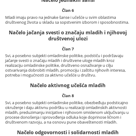
Načelo jednakih šansi
Član 6
Mladi imaju pravo na jednake šanse i učešće u svim oblastima
društvenog života u skladu sa sopstvenim izborom i sposobnostima.
Načelo jačanja svesti o značaju mladih i njihovoj
društvenoj ulozi
Član 7
Svi, a posebno subjekti omladinske politike, podstiču i podržavaju
jačanje svesti o značaju mladih i društvene uloge mladih kroz
realizaciju omladinske politike, društveno osnaživanje u cilju
ostvarivanja dobrobiti mladih, promociju i zaštitu njihovih interesa,
potreba i mogućnosti za aktivno učešće u društvu.
Načelo aktivnog učešća mladih
Član 8
Svi, a posebno subjekti omladinske politike, obezbeđuju podsticajno
okruženje i daju aktivnu podršku u realizaciji omladinskih aktivnosti
mladih, preduzimanju inicijative i njihovom smislenom uključivanju u
procese donošenja i sprovođenja odluka koje doprinose ličnom i
društvenom razvoju, a na osnovu pune obaveštenosti mladih.
Načelo odgovornosti i solidarnosti mladih