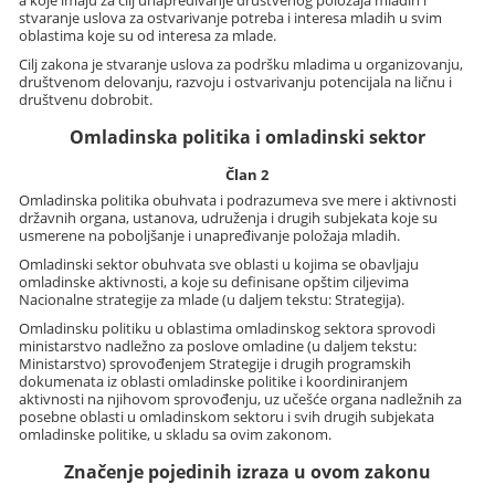
a koje imaju za cilj unapređivanje društvenog položaja mladih i
stvaranje uslova za ostvarivanje potreba i interesa mladih u svim
oblastima koje su od interesa za mlade.
Cilj zakona je stvaranje uslova za podršku mladima u organizovanju,
društvenom delovanju, razvoju i ostvarivanju potencijala na ličnu i
društvenu dobrobit.
Omladinska politika i omladinski sektor
Član 2
Omladinska politika obuhvata i podrazumeva sve mere i aktivnosti
državnih organa, ustanova, udruženja i drugih subjekata koje su
usmerene na poboljšanje i unapređivanje položaja mladih.
Omladinski sektor obuhvata sve oblasti u kojima se obavljaju
omladinske aktivnosti, a koje su definisane opštim ciljevima
Nacionalne strategije za mlade (u daljem tekstu: Strategija).
Omladinsku politiku u oblastima omladinskog sektora sprovodi
ministarstvo nadležno za poslove omladine (u daljem tekstu:
Ministarstvo) sprovođenjem Strategije i drugih programskih
dokumenata iz oblasti omladinske politike i koordiniranjem
aktivnosti na njihovom sprovođenju, uz učešće organa nadležnih za
posebne oblasti u omladinskom sektoru i svih drugih subjekata
omladinske politike, u skladu sa ovim zakonom.
Značenje pojedinih izraza u ovom zakonu