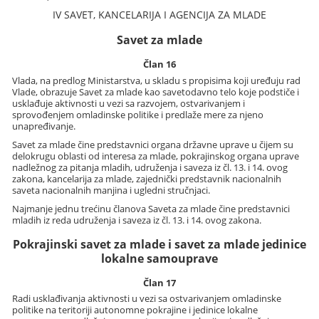
IV SAVET, KANCELARIJA I AGENCIJA ZA MLADE
Savet za mlade
Član 16
Vlada, na predlog Ministarstva, u skladu s propisima koji uređuju rad
Vlade, obrazuje Savet za mlade kao savetodavno telo koje podstiče i
usklađuje aktivnosti u vezi sa razvojem, ostvarivanjem i
sprovođenjem omladinske politike i predlaže mere za njeno
unapređivanje.
Savet za mlade čine predstavnici organa državne uprave u čijem su
delokrugu oblasti od interesa za mlade, pokrajinskog organa uprave
nadležnog za pitanja mladih, udruženja i saveza iz čl. 13. i 14. ovog
zakona, kancelarija za mlade, zajednički predstavnik nacionalnih
saveta nacionalnih manjina i ugledni stručnjaci.
Najmanje jednu trećinu članova Saveta za mlade čine predstavnici
mladih iz reda udruženja i saveza iz čl. 13. i 14. ovog zakona.
Pokrajinski savet za mlade i savet za mlade jedinice
lokalne samouprave
Član 17
Radi usklađivanja aktivnosti u vezi sa ostvarivanjem omladinske
politike na teritoriji autonomne pokrajine i jedinice lokalne