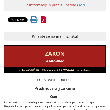
Sve informacije o propisu nađite
OVDE
.
Prijavite se na
mailing listu
!
ZAKON
O MLADIMA
("Sl. glasnik RS", br. 50/2011 i 116/2022 - dr. zakon)
I OSNOVNE ODREDBE
Predmet i cilj zakona
Član 1
Ovim zakonom uređuju se mere i aktivnosti koje preduzimaju
Republika Srbija, autonomna pokrajina i jedinica lokalne samouprave,