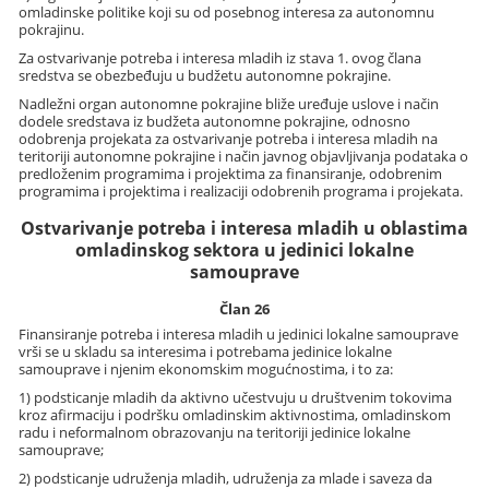
omladinske politike koji su od posebnog interesa za autonomnu
pokrajinu.
Za ostvarivanje potreba i interesa mladih iz stava 1. ovog člana
sredstva se obezbeđuju u budžetu autonomne pokrajine.
Nadležni organ autonomne pokrajine bliže uređuje uslove i način
dodele sredstava iz budžeta autonomne pokrajine, odnosno
odobrenja projekata za ostvarivanje potreba i interesa mladih na
teritoriji autonomne pokrajine i način javnog objavljivanja podataka o
predloženim programima i projektima za finansiranje, odobrenim
programima i projektima i realizaciji odobrenih programa i projekata.
Ostvarivanje potreba i interesa mladih u oblastima
omladinskog sektora u jedinici lokalne
samouprave
Član 26
Finansiranje potreba i interesa mladih u jedinici lokalne samouprave
vrši se u skladu sa interesima i potrebama jedinice lokalne
samouprave i njenim ekonomskim mogućnostima, i to za:
1) podsticanje mladih da aktivno učestvuju u društvenim tokovima
kroz afirmaciju i podršku omladinskim aktivnostima, omladinskom
radu i neformalnom obrazovanju na teritoriji jedinice lokalne
samouprave;
2) podsticanje udruženja mladih, udruženja za mlade i saveza da