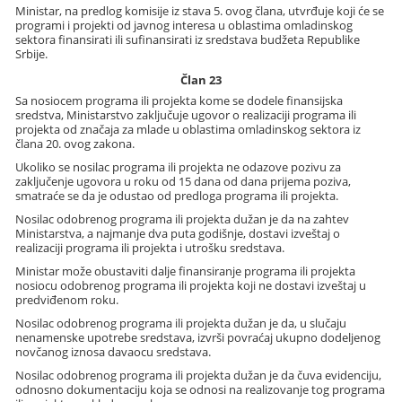
Ministar, na predlog komisije iz stava 5. ovog člana, utvrđuje koji će se
programi i projekti od javnog interesa u oblastima omladinskog
sektora finansirati ili sufinansirati iz sredstava budžeta Republike
Srbije.
Član 23
Sa nosiocem programa ili projekta kome se dodele finansijska
sredstva, Ministarstvo zaključuje ugovor o realizaciji programa ili
projekta od značaja za mlade u oblastima omladinskog sektora iz
člana 20. ovog zakona.
Ukoliko se nosilac programa ili projekta ne odazove pozivu za
zaključenje ugovora u roku od 15 dana od dana prijema poziva,
smatraće se da je odustao od predloga programa ili projekta.
Nosilac odobrenog programa ili projekta dužan je da na zahtev
Ministarstva, a najmanje dva puta godišnje, dostavi izveštaj o
realizaciji programa ili projekta i utrošku sredstava.
Ministar može obustaviti dalje finansiranje programa ili projekta
nosiocu odobrenog programa ili projekta koji ne dostavi izveštaj u
predviđenom roku.
Nosilac odobrenog programa ili projekta dužan je da, u slučaju
nenamenske upotrebe sredstava, izvrši povraćaj ukupno dodeljenog
novčanog iznosa davaocu sredstava.
Nosilac odobrenog programa ili projekta dužan je da čuva evidenciju,
odnosno dokumentaciju koja se odnosi na realizovanje tog programa