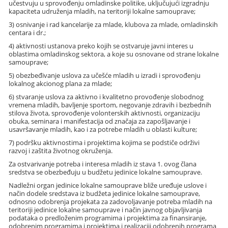
učestvuju u sprovođenju omladinske politike, uključujući izgradnju
kapaciteta udruženja mladih, na teritoriji lokalne samouprave;
3) osnivanje i rad kancelarije za mlade, klubova za mlade, omladinskih
centara i dr.;
4) aktivnosti ustanova preko kojih se ostvaruje javni interes u
oblastima omladinskog sektora, a koje su osnovane od strane lokalne
samouprave;
5) obezbeđivanje uslova za učešće mladih u izradi i sprovođenju
lokalnog akcionog plana za mlade;
6) stvaranje uslova za aktivno i kvalitetno provođenje slobodnog
vremena mladih, bavljenje sportom, negovanje zdravih i bezbednih
stilova života, sprovođenje volonterskih aktivnosti, organizaciju
obuka, seminara i manifestacija od značaja za zapošljavanje i
usavršavanje mladih, kao i za potrebe mladih u oblasti kulture;
7) podršku aktivnostima i projektima kojima se podstiče održivi
razvoj i zaštita životnog okruženja.
Za ostvarivanje potreba i interesa mladih iz stava 1. ovog člana
sredstva se obezbeđuju u budžetu jedinice lokalne samouprave.
Nadležni organ jedinice lokalne samouprave bliže uređuje uslove i
način dodele sredstava iz budžeta jedinice lokalne samouprave,
odnosno odobrenja projekata za zadovoljavanje potreba mladih na
teritoriji jedinice lokalne samouprave i način javnog objavljivanja
podataka o predloženim programima i projektima za finansiranje,
odobrenim programima i projektima i realizaciji odobrenih programa