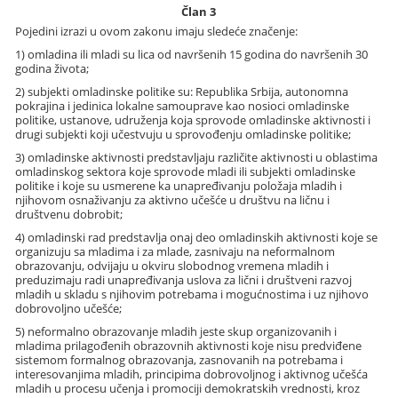
Član 3
Pojedini izrazi u ovom zakonu imaju sledeće značenje:
1) omladina ili mladi su lica od navršenih 15 godina do navršenih 30
godina života;
2) subjekti omladinske politike su: Republika Srbija, autonomna
pokrajina i jedinica lokalne samouprave kao nosioci omladinske
politike, ustanove, udruženja koja sprovode omladinske aktivnosti i
drugi subjekti koji učestvuju u sprovođenju omladinske politike;
3) omladinske aktivnosti predstavljaju različite aktivnosti u oblastima
omladinskog sektora koje sprovode mladi ili subjekti omladinske
politike i koje su usmerene ka unapređivanju položaja mladih i
njihovom osnaživanju za aktivno učešće u društvu na ličnu i
društvenu dobrobit;
4) omladinski rad predstavlja onaj deo omladinskih aktivnosti koje se
organizuju sa mladima i za mlade, zasnivaju na neformalnom
obrazovanju, odvijaju u okviru slobodnog vremena mladih i
preduzimaju radi unapređivanja uslova za lični i društveni razvoj
mladih u skladu s njihovim potrebama i mogućnostima i uz njihovo
dobrovoljno učešće;
5) neformalno obrazovanje mladih jeste skup organizovanih i
mladima prilagođenih obrazovnih aktivnosti koje nisu predviđene
sistemom formalnog obrazovanja, zasnovanih na potrebama i
interesovanjima mladih, principima dobrovoljnog i aktivnog učešća
mladih u procesu učenja i promociji demokratskih vrednosti, kroz