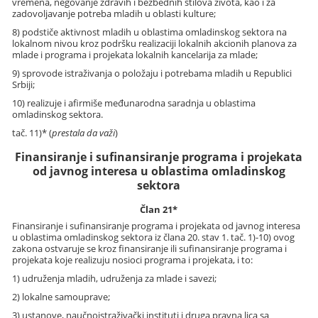
vremena, negovanje zdravih i bezbednih stilova života, kao i za
zadovoljavanje potreba mladih u oblasti kulture;
8) podstiče aktivnost mladih u oblastima omladinskog sektora na
lokalnom nivou kroz podršku realizaciji lokalnih akcionih planova za
mlade i programa i projekata lokalnih kancelarija za mlade;
9) sprovode istraživanja o položaju i potrebama mladih u Republici
Srbiji;
10) realizuje i afirmiše međunarodna saradnja u oblastima
omladinskog sektora.
tač. 11)* (
prestala da važi
)
Finansiranje i sufinansiranje programa i projekata
od javnog interesa u oblastima omladinskog
sektora
Član 21*
Finansiranje i sufinansiranje programa i projekata od javnog interesa
u oblastima omladinskog sektora iz člana 20. stav 1. tač. 1)-10) ovog
zakona ostvaruje se kroz finansiranje ili sufinansiranje programa i
projekata koje realizuju nosioci programa i projekata, i to:
1) udruženja mladih, udruženja za mlade i savezi;
2) lokalne samouprave;
3) ustanove, naučnoistraživački instituti i druga pravna lica sa