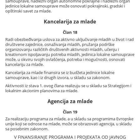
samouprave, nadležni organ autonomne pokrajine i nadležni organ
jedinice lokalne samouprave može osnovati pokrajinski, gradski i
opštinski savet za mlade.
Kancelarija za mlade
Član 18
Radi obezbeđivanja uslova za aktivno uključivanje mladih u život i rad
društvene zajednice, osnaživanja mladih, pružanja podrške
organizovanju različitih društvenih aktivnosti mladih, učenju i
kreativnom ispoljavanju potreba mladih, jedinica lokalne samouprave
može, u okviru svojih ovlašćenja, potreba i mogućnosti, osnovati
kancelariju za mlade.
Kancelarija za mlade finansira se iz budžeta jedinice lokalne
samouprave, kao i iz drugih izvora, u skladu sa zakonom.
Aktivnosti iz stava 1. ovog člana realizuju se u skladu sa Strategijom i
lokalnim akcionim planovima za mlade.
Agencija za mlade
Član 19
Za realizaciju programa za mlade, a u skladu sa programima Evropske
unije koji se odnose na mlade, može se obrazovati agencija, u skladu
sa posebnim zakonom.
V FINANSIRANJE PROGRAMA I PROJEKATA OD JAVNOG