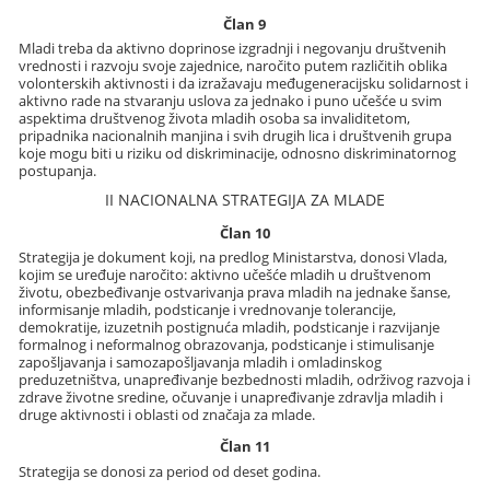
Član 9
Mladi treba da aktivno doprinose izgradnji i negovanju društvenih
vrednosti i razvoju svoje zajednice, naročito putem različitih oblika
volonterskih aktivnosti i da izražavaju međugeneracijsku solidarnost i
aktivno rade na stvaranju uslova za jednako i puno učešće u svim
aspektima društvenog života mladih osoba sa invaliditetom,
pripadnika nacionalnih manjina i svih drugih lica i društvenih grupa
koje mogu biti u riziku od diskriminacije, odnosno diskriminatornog
postupanja.
II NACIONALNA STRATEGIJA ZA MLADE
Član 10
Strategija je dokument koji, na predlog Ministarstva, donosi Vlada,
kojim se uređuje naročito: aktivno učešće mladih u društvenom
životu, obezbeđivanje ostvarivanja prava mladih na jednake šanse,
informisanje mladih, podsticanje i vrednovanje tolerancije,
demokratije, izuzetnih postignuća mladih, podsticanje i razvijanje
formalnog i neformalnog obrazovanja, podsticanje i stimulisanje
zapošljavanja i samozapošljavanja mladih i omladinskog
preduzetništva, unapređivanje bezbednosti mladih, održivog razvoja i
zdrave životne sredine, očuvanje i unapređivanje zdravlja mladih i
druge aktivnosti i oblasti od značaja za mlade.
Član 11
Strategija se donosi za period od deset godina.