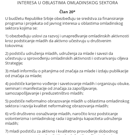
INTERESA U OBLASTIMA OMLADINSKOG SEKTORA
Član 20*
U budžetu Republike Srbije obezbeđuju se sredstva za finansiranje
programa i projekata od javnog interesa u oblastima omladinskog
sektora kojima se:
1) obezbeđuju uslovi za razvoj i unapređivanje omladinskih aktivnosti
kroz podsticanje mladih da aktivno učestvuju u društvenim
tokovima;
2) podstiču udruženja mladih, udruženja za mlade i savezi da
učestvuju u sprovođenju omladinskih aktivnosti i ostvarivanju ciljeva
Strategije;
3) mladi informišu o pitanjima od značaja za mlade i izdaju publikacije
od značaja za mlade;
4) podstiče karijerno vođenje i savetovanje mladih i organizuju obuke,
seminari i manifestacije od značaja za zapošljavanje,
samozapošljavanje i preduzetništvo mladih;
5) podstiče neformalno obrazovanje mladih u oblastima omladinskog
sektora i razvija kvalitet neformalnog obrazovanja mladih;
6) vrši društveno osnaživanje mladih, naročito kroz podsticanje
volonterizma i omladinskog rada i izgradnju kapaciteta udruženja
mladih;
7) mladi podstiču za aktivno i kvalitetno provođenje slobodnog