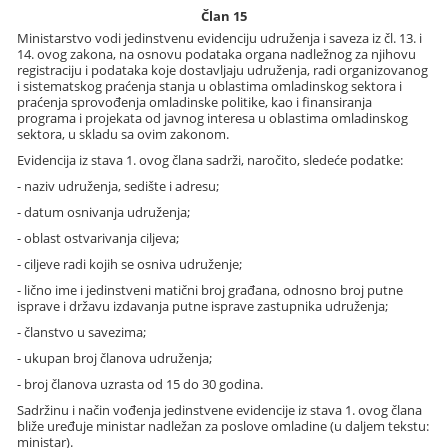
Član 15
Ministarstvo vodi jedinstvenu evidenciju udruženja i saveza iz čl. 13. i
14. ovog zakona, na osnovu podataka organa nadležnog za njihovu
registraciju i podataka koje dostavljaju udruženja, radi organizovanog
i sistematskog praćenja stanja u oblastima omladinskog sektora i
praćenja sprovođenja omladinske politike, kao i finansiranja
programa i projekata od javnog interesa u oblastima omladinskog
sektora, u skladu sa ovim zakonom.
Evidencija iz stava 1. ovog člana sadrži, naročito, sledeće podatke:
- naziv udruženja, sedište i adresu;
- datum osnivanja udruženja;
- oblast ostvarivanja ciljeva;
- ciljeve radi kojih se osniva udruženje;
- lično ime i jedinstveni matični broj građana, odnosno broj putne
isprave i državu izdavanja putne isprave zastupnika udruženja;
- članstvo u savezima;
- ukupan broj članova udruženja;
- broj članova uzrasta od 15 do 30 godina.
Sadržinu i način vođenja jedinstvene evidencije iz stava 1. ovog člana
bliže uređuje ministar nadležan za poslove omladine (u daljem tekstu:
ministar).