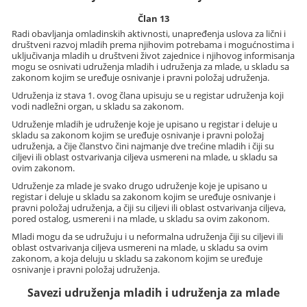
Član 13
Radi obavljanja omladinskih aktivnosti, unapređenja uslova za lični i
društveni razvoj mladih prema njihovim potrebama i mogućnostima i
uključivanja mladih u društveni život zajednice i njihovog informisanja
mogu se osnivati udruženja mladih i udruženja za mlade, u skladu sa
zakonom kojim se uređuje osnivanje i pravni položaj udruženja.
Udruženja iz stava 1. ovog člana upisuju se u registar udruženja koji
vodi nadležni organ, u skladu sa zakonom.
Udruženje mladih je udruženje koje je upisano u registar i deluje u
skladu sa zakonom kojim se uređuje osnivanje i pravni položaj
udruženja, a čije članstvo čini najmanje dve trećine mladih i čiji su
ciljevi ili oblast ostvarivanja ciljeva usmereni na mlade, u skladu sa
ovim zakonom.
Udruženje za mlade je svako drugo udruženje koje je upisano u
registar i deluje u skladu sa zakonom kojim se uređuje osnivanje i
pravni položaj udruženja, a čiji su ciljevi ili oblast ostvarivanja ciljeva,
pored ostalog, usmereni i na mlade, u skladu sa ovim zakonom.
Mladi mogu da se udružuju i u neformalna udruženja čiji su ciljevi ili
oblast ostvarivanja ciljeva usmereni na mlade, u skladu sa ovim
zakonom, a koja deluju u skladu sa zakonom kojim se uređuje
osnivanje i pravni položaj udruženja.
Savezi udruženja mladih i udruženja za mlade