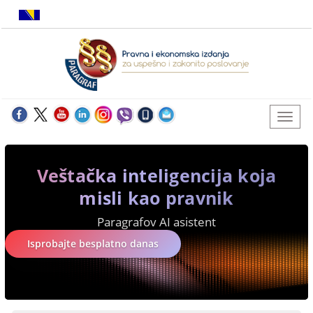
Veštačka inteligencija koja
misli kao pravnik
Paragrafov AI asistent
Isprobajte besplatno danas