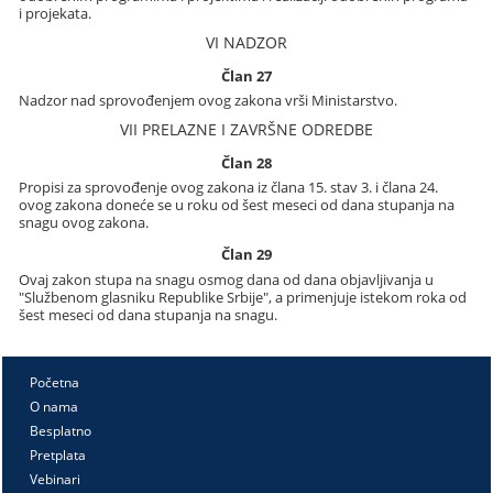
i projekata.
VI NADZOR
Član 27
Nadzor nad sprovođenjem ovog zakona vrši Ministarstvo.
VII PRELAZNE I ZAVRŠNE ODREDBE
Član 28
Propisi za sprovođenje ovog zakona iz člana 15. stav 3. i člana 24.
ovog zakona doneće se u roku od šest meseci od dana stupanja na
snagu ovog zakona.
Član 29
Ovaj zakon stupa na snagu osmog dana od dana objavljivanja u
"Službenom glasniku Republike Srbije", a primenjuje istekom roka od
šest meseci od dana stupanja na snagu.
Početna
O nama
Besplatno
Pretplata
Vebinari