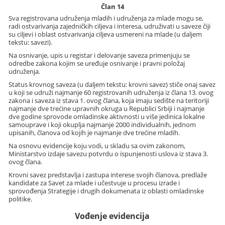
Član 14
Sva registrovana udruženja mladih i udruženja za mlade mogu se,
radi ostvarivanja zajedničkih ciljeva i interesa, udruživati u saveze čiji
su ciljevi i oblast ostvarivanja ciljeva usmereni na mlade (u daljem
tekstu: savezi).
Na osnivanje, upis u registar i delovanje saveza primenjuju se
odredbe zakona kojim se uređuje osnivanje i pravni položaj
udruženja.
Status krovnog saveza (u daljem tekstu: krovni savez) stiče onaj savez
u koji se udruži najmanje 60 registrovanih udruženja iz člana 13. ovog
zakona i saveza iz stava 1. ovog člana, koja imaju sedište na teritoriji
najmanje dve trećine upravnih okruga u Republici Srbiji i najmanje
dve godine sprovode omladinske aktivnosti u više jedinica lokalne
samouprave i koji okuplja najmanje 2000 individualnih, jednom
upisanih, članova od kojih je najmanje dve trećine mladih.
Na osnovu evidencije koju vodi, u skladu sa ovim zakonom,
Ministarstvo izdaje savezu potvrdu o ispunjenosti uslova iz stava 3.
ovog člana.
Krovni savez predstavlja i zastupa interese svojih članova, predlaže
kandidate za Savet za mlade i učestvuje u procesu izrade i
sprovođenja Strategije i drugih dokumenata iz oblasti omladinske
politike.
Vođenje evidencija