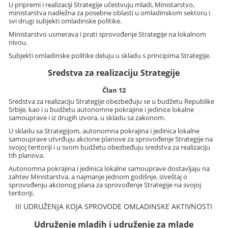
U pripremi i realizaciji Strategije učestvuju mladi, Ministarstvo,
ministarstva nadležna za posebne oblasti u omladinskom sektoru i
svi drugi subjekti omladinske politike.
Ministarstvo usmerava i prati sprovođenje Strategije na lokalnom
nivou.
Subjekti omladinske politike deluju u skladu s principima Strategije.
Sredstva za realizaciju Strategije
Član 12
Sredstva za realizaciju Strategije obezbeđuju se u budžetu Republike
Srbije, kao i u budžetu autonomne pokrajine i jedinice lokalne
samouprave i iz drugih izvora, u skladu sa zakonom.
U skladu sa Strategijom, autonomna pokrajina i jedinica lokalne
samouprave utvrđuju akcione planove za sprovođenje Strategije na
svojoj teritoriji i u svom budžetu obezbeđuju sredstva za realizaciju
tih planova.
Autonomna pokrajina i jedinica lokalne samouprave dostavljaju na
zahtev Ministarstva, a najmanje jednom godišnje, izveštaj o
sprovođenju akcionog plana za sprovođenje Strategije na svojoj
teritoriji.
III UDRUŽENJA KOJA SPROVODE OMLADINSKE AKTIVNOSTI
Udruženje mladih i udruženje za mlade