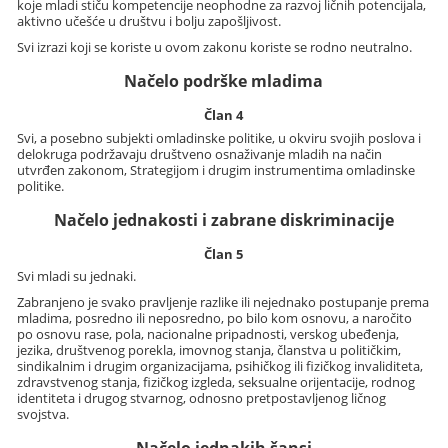
koje mladi stiču kompetencije neophodne za razvoj ličnih potencijala,
aktivno učešće u društvu i bolju zapošljivost.
Svi izrazi koji se koriste u ovom zakonu koriste se rodno neutralno.
Načelo podrške mladima
Član 4
Svi, a posebno subjekti omladinske politike, u okviru svojih poslova i
delokruga podržavaju društveno osnaživanje mladih na način
utvrđen zakonom, Strategijom i drugim instrumentima omladinske
politike.
Načelo jednakosti i zabrane diskriminacije
Član 5
Svi mladi su jednaki.
Zabranjeno je svako pravljenje razlike ili nejednako postupanje prema
mladima, posredno ili neposredno, po bilo kom osnovu, a naročito
po osnovu rase, pola, nacionalne pripadnosti, verskog ubeđenja,
jezika, društvenog porekla, imovnog stanja, članstva u političkim,
sindikalnim i drugim organizacijama, psihičkog ili fizičkog invaliditeta,
zdravstvenog stanja, fizičkog izgleda, seksualne orijentacije, rodnog
identiteta i drugog stvarnog, odnosno pretpostavljenog ličnog
svojstva.