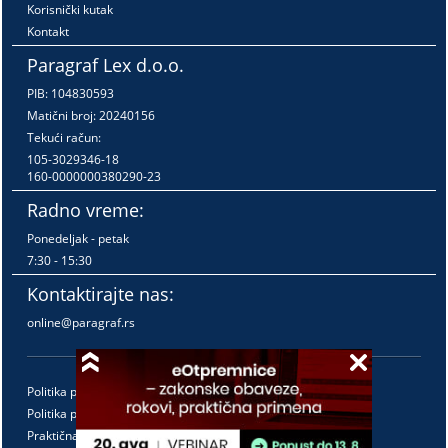
Korisnički kutak
Kontakt
Paragraf Lex d.o.o.
PIB: 104830593
Matični broj: 20240156
Tekući račun:
105-3029346-18
160-0000000380290-23
Radno vreme:
Ponedeljak - petak
7:30 - 15:30
Kontaktirajte nas:
online@paragraf.rs
Politika privatnosti
Politika pružanja usluga
Praktična pravila pružanja usluga