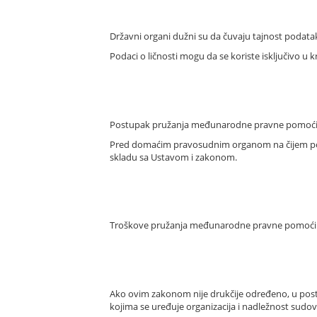
Državni organi dužni su da čuvaju tajnost poda
Podaci o ličnosti mogu da se koriste isključivo u
Postupak pružanja međunarodne pravne pomoći v
Pred domaćim pravosudnim organom na čijem područ
skladu sa Ustavom i zakonom.
Troškove pružanja međunarodne pravne pomoći s
Ako ovim zakonom nije drukčije određeno, u po
kojima se uređuje organizacija i nadležnost sudova