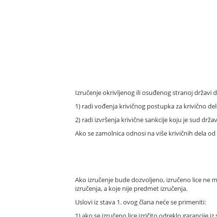
Izručenje okrivljenog ili osuđenog stranoj državi 
1) radi vođenja krivičnog postupka za krivično de
2) radi izvršenja krivične sankcije koju je sud drža
Ako se zamolnica odnosi na više krivičnih dela od k
Ako izručenje bude dozvoljeno, izručeno lice ne mo
izručenja, a koje nije predmet izručenja.
Uslovi iz stava 1. ovog člana neće se primeniti:
1) ako se izručeno lice izričito odreklo garancije iz