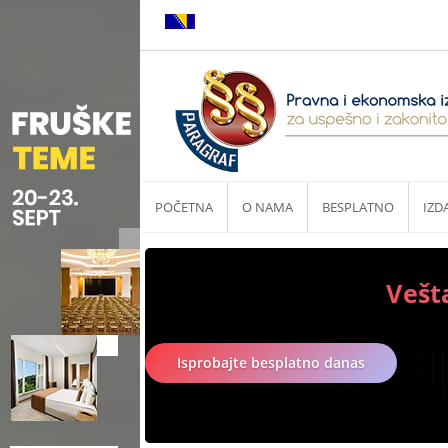
POČETNA
O NAMA
BESPLATNO
IZD
Vešt
Isprobajte besplatno danas