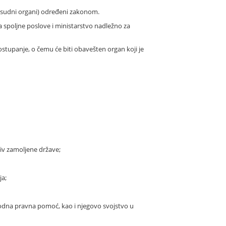
osudni organi) određeni zakonom.
spoljne poslove i ministarstvo nadležno za
panje, o čemu će biti obavešten organ koji je
ziv zamoljene države;
ja;
arodna pravna pomoć, kao i njegovo svojstvo u