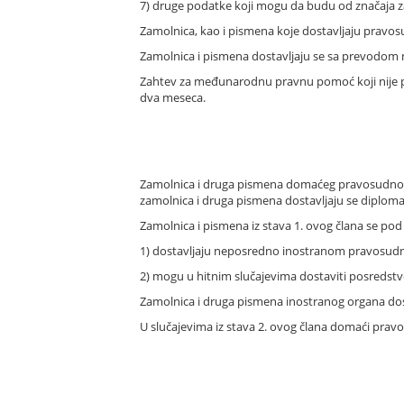
7) druge podatke koji mogu da budu od značaja z
Zamolnica, kao i pismena koje dostavljaju pravos
Zamolnica i pismena dostavljaju se sa prevodom 
Zahtev za međunarodnu pravnu pomoć koji nije pod
dva meseca.
Zamolnica i druga pismena domaćeg pravosudnog 
zamolnica i druga pismena dostavljaju se diplom
Zamolnica i pismena iz stava 1. ovog člana se po
1) dostavljaju neposredno inostranom pravosu
2) mogu u hitnim slučajevima dostaviti posredstv
Zamolnica i druga pismena inostranog organa dos
U slučajevima iz stava 2. ovog člana domaći pra