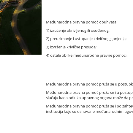
Međunarodna pravna pomoć obuhvata:
1) izručenje okrivljenog ili osuđenog;
2) preuzimanje i ustupanje krivičnog gonjenja;
3) izvršenje krivične presude;
4) ostale oblike međunarodne pravne pomoći.
Međunarodna pravna pomoć pruža se u postupku ko
Međunarodna pravna pomoć pruža se i u postupku 
slučaju kada odluka upravnog organa može da pre
Međunarodna pravna pomoć pruža se i po zahtev
institucija koje su osnovane međunarodnim ugovor