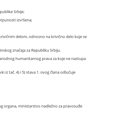
ublike Srbije;
tpunosti izvršena;
krivičnim delom, odnosno na krivično delo koje se
inskog značaja za Republiku Srbiju.
narodnog humanitarnog prava za koje ne nastupa
 iz tač. 4) i 5) stava 1. ovog člana odlučuje
 organa, ministarstvo nadležno za pravosuđe