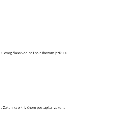
 ovog člana vodi se i na njihovom jeziku, u
e Zakonika o krivičnom postupku i zakona