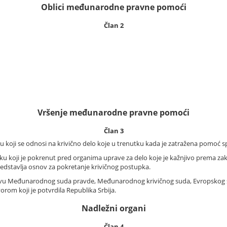
Oblici međunarodne pravne pomoći
Član 2
Vršenje međunarodne pravne pomoći
Član 3
ji se odnosi na krivično delo koje u trenutku kada je zatražena pomoć sp
koji je pokrenut pred organima uprave za delo koje je kažnjivo prema zako
dstavlja osnov za pokretanje krivičnog postupka.
u Međunarodnog suda pravde, Međunarodnog krivičnog suda, Evropskog s
om koji je potvrdila Republika Srbija.
Nadležni organi
Član 4