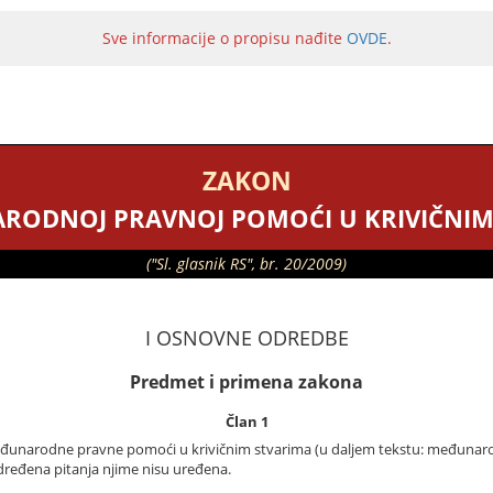
Sve informacije o propisu nađite
OVDE
.
ZAKON
RODNOJ PRAVNOJ POMOĆI U KRIVIČNIM
("Sl. glasnik RS", br. 20/2009)
I OSNOVNE ODREDBE
Predmet i primena zakona
Član 1
unarodne pravne pomoći u krivičnim stvarima (u daljem tekstu: međunaro
dređena pitanja njime nisu uređena.