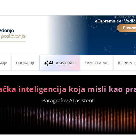
ANJA
EDUKACIJE
ASISTENTI
KANCELARKO
KORISNIČ
ačka inteligencija koja misli kao pr
Paragrafov AI asistent