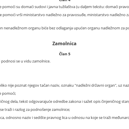
pomoći su domaći sudovi i javna tužilaštva (u daljem tekstu: domaći prav
omoći vrši ministarstvo nadležno za pravosuđe, ministarstvo nadležno za 
 nenadležnom organu biće bez odlaganja upućen organu nadležnom za postu
Zamolnica
Član 5
podnosi se u vidu zamolnice.
iko nije poznat njegov tačan naziv, oznaku "nadležni državni organ", uz na
e pomoći;
ičnog dela, tekst odgovarajuće odredbe zakona i sažet opis činjeničnog stan
 traži i razlog za podnošenje zamolnice;
 lica, odnosno naziv i sedište pravnog lica u odnosu na koje se traži međun