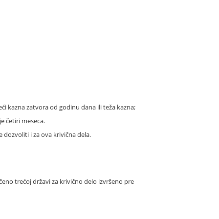
eći kazna zatvora od godinu dana ili teža kazna;
je četiri meseca.
dozvoliti i za ova krivična dela.
eno trećoj državi za krivično delo izvršeno pre