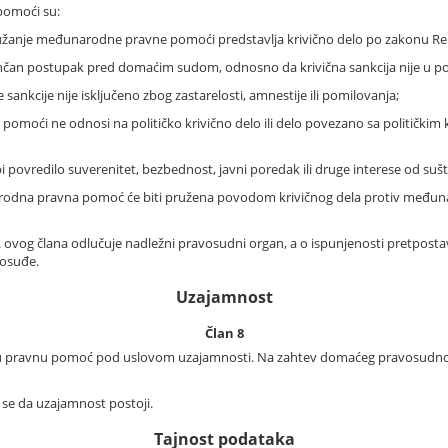
pomoći su:
užanje međunarodne pravne pomoći predstavlja krivično delo po zakonu Rep
končan postupak pred domaćim sudom, odnosno da krivična sankcija nije u po
 sankcije nije isključeno zbog zastarelosti, amnestije ili pomilovanja;
omoći ne odnosi na političko krivično delo ili delo povezano sa političkim 
ovredilo suverenitet, bezbednost, javni poredak ili druge interese od sušt
narodna pravna pomoć će biti pružena povodom krivičnog dela protiv među
1. ovog člana odlučuje nadležni pravosudni organ, a o ispunjenosti pretpostavki
vosuđe.
Uzajamnost
Član 8
 pravnu pomoć pod uslovom uzajamnosti. Na zahtev domaćeg pravosudnog
se da uzajamnost postoji.
Tajnost podataka