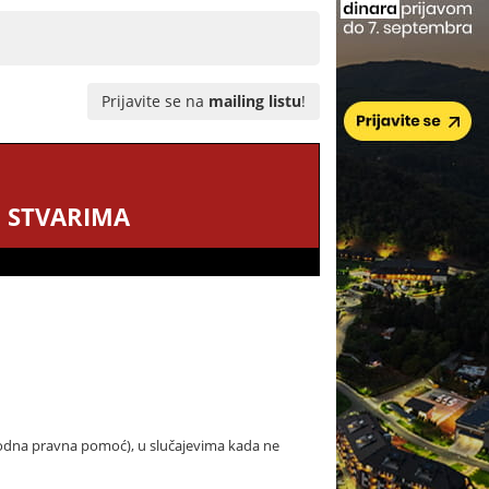
Prijavite se na
mailing listu
!
 STVARIMA
dna pravna pomoć), u slučajevima kada ne