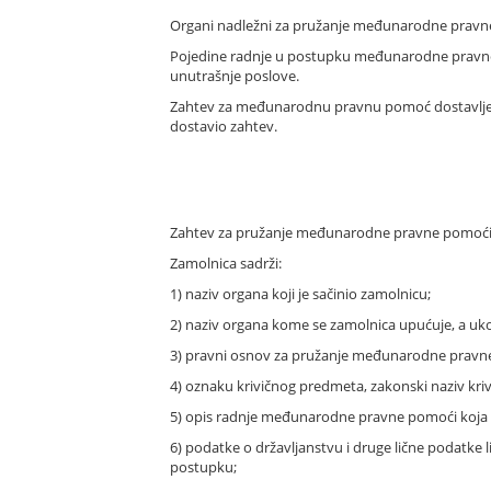
Organi nadležni za pružanje međunarodne pravne 
Pojedine radnje u postupku međunarodne pravne p
unutrašnje poslove.
Zahtev za međunarodnu pravnu pomoć dostavljen
dostavio zahtev.
Zahtev za pružanje međunarodne pravne pomoći 
Zamolnica sadrži:
1) naziv organa koji je sačinio zamolnicu;
2) naziv organa kome se zamolnica upućuje, a ukol
3) pravni osnov za pružanje međunarodne pravn
4) oznaku krivičnog predmeta, zakonski naziv kriv
5) opis radnje međunarodne pravne pomoći koja se
6) podatke o državljanstvu i druge lične podatke
postupku;