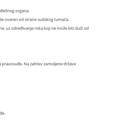
adležnog organa.
bude overen od strane sudskog tumača.
, uz određivanje roka koji ne može biti duži od
a pravosuđe. Na zahtev zamoljene države
đe.