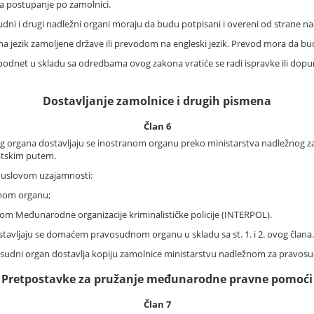
a postupanje po zamolnici.
udni i drugi nadležni organi moraju da budu potpisani i overeni od strane n
na jezik zamoljene države ili prevodom na engleski jezik. Prevod mora da 
net u skladu sa odredbama ovog zakona vratiće se radi ispravke ili dopune
Dostavljanje zamolnice i drugih pismena
Član 6
organa dostavljaju se inostranom organu preko ministarstva nadležnog z
atskim putem.
d uslovom uzajamnosti:
dnom organu;
om Međunarodne organizacije kriminalističke policije (INTERPOL).
tavljaju se domaćem pravosudnom organu u skladu sa st. 1. i 2. ovog člana.
vosudni organ dostavlja kopiju zamolnice ministarstvu nadležnom za pravosu
Pretpostavke za pružanje međunarodne pravne pomoći
Član 7