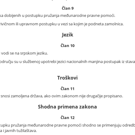
Član 9
taka dobijenih u postupku pružanja međunarodne pravne pomoći.
 krivičnom ili upravnom postupku u vezi sa kojim je podneta zamolnica.
Jezik
Član 10
odi se na srpskom jeziku.
ju su u službenoj upotrebi jezici nacionalnih manjina postupak iz stava 1.
Troškovi
Član 11
nosi zamoljena država, ako ovim zakonom nije drugačije propisano.
Shodna primena zakona
Član 12
stupku pružanja međunarodne pravne pomoći shodno se primenjuju odredb
 i javnih tužilaštava.