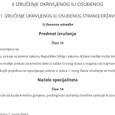
II IZRUČENJE OKRIVLJENOG ILI OSUĐENOG
1. IZRUČENJE OKRIVLJENOG ILI OSUĐENOG STRANOJ DRŽAVI
1) Osnovne odredbe
Predmet izručenja
Član 13
dozvoljava se:
lo za koje se prema zakonu Republike Srbije i zakonu države molilje može izr
ve molilje izrekao za krivično delo iz tačke 1) ovog stava u trajanju od najman
ojih pojedina ne ispunjavaju uslove iz stava 1. ovog člana, izručenje se može 
Načelo specijaliteta
Član 14
že da bude krivično gonjeno, podvrgnuto izvršenju krivične sankcije ili izruč
 stava 1. ovog člana;