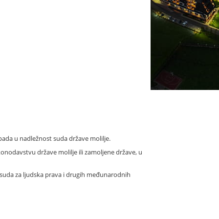
ada u nadležnost suda države molilje.
nodavstvu države molilje ili zamoljene države, u
uda za ljudska prava i drugih međunarodnih