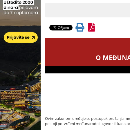
O MEĐUNA
Ovim zakonom uređuje se postupak pružanja međ
postoji potvrđeni međunarodni ugovor ili kada o