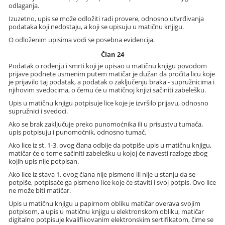
odlaganja.
Izuzetno, upis se može odložiti radi provere, odnosno utvrđivanja
podataka koji nedostaju, a koji se upisuju u matičnu knjigu.
O odloženim upisima vodi se posebna evidencija.
Član 24
Podatak o rođenju i smrti koji je upisao u matičnu knjigu povodom
prijave podnete usmenim putem matičar je dužan da pročita licu koje
je prijavilo taj podatak, a podatak o zaključenju braka - supružnicima i
njihovim svedocima, o čemu će u matičnoj knjizi sačiniti zabelešku.
Upis u matičnu knjigu potpisuje lice koje je izvršilo prijavu, odnosno
supružnici i svedoci.
Ako se brak zaključuje preko punomoćnika ili u prisustvu tumača,
upis potpisuju i punomoćnik, odnosno tumač.
Ako lice iz st. 1-3. ovog člana odbije da potpiše upis u matičnu knjigu,
matičar će o tome sačiniti zabelešku u kojoj će navesti razloge zbog
kojih upis nije potpisan.
Ako lice iz stava 1. ovog člana nije pismeno ili nije u stanju da se
potpiše, potpisaće ga pismeno lice koje će staviti i svoj potpis. Ovo lice
ne može biti matičar.
Upis u matičnu knjigu u papirnom obliku matičar overava svojim
potpisom, a upis u matičnu knjigu u elektronskom obliku, matičar
digitalno potpisuje kvalifikovanim elektronskim sertifikatom, čime se