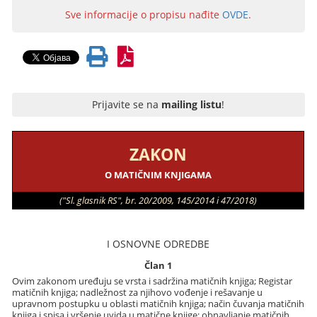
Sve informacije o propisu nađite
OVDE
.
Prijavite se na
mailing listu
!
ZAKON
O MATIČNIM KNJIGAMA
("Sl. glasnik RS", br. 20/2009, 145/2014 i 47/2018)
I OSNOVNE ODREDBE
Član 1
Ovim zakonom uređuju se vrsta i sadržina matičnih knjiga; Registar
matičnih knjiga; nadležnost za njihovo vođenje i rešavanje u
upravnom postupku u oblasti matičnih knjiga; način čuvanja matičnih
knjiga i spisa i vršenje uvida u matične knjige; obnavljanje matičnih