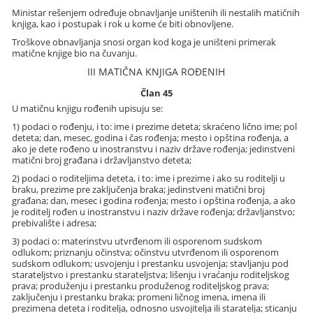
Ministar rešenjem određuje obnavljanje uništenih ili nestalih matičnih
knjiga, kao i postupak i rok u kome će biti obnovljene.
Troškove obnavljanja snosi organ kod koga je uništeni primerak
matične knjige bio na čuvanju.
III MATIČNA KNJIGA ROĐENIH
Član 45
U matičnu knjigu rođenih upisuju se:
1) podaci o rođenju, i to: ime i prezime deteta; skraćeno lično ime; pol
deteta; dan, mesec, godina i čas rođenja; mesto i opština rođenja, a
ako je dete rođeno u inostranstvu i naziv države rođenja; jedinstveni
matični broj građana i državljanstvo deteta;
2) podaci o roditeljima deteta, i to: ime i prezime i ako su roditelji u
braku, prezime pre zaključenja braka; jedinstveni matični broj
građana; dan, mesec i godina rođenja; mesto i opština rođenja, a ako
je roditelj rođen u inostranstvu i naziv države rođenja; državljanstvo;
prebivalište i adresa;
3) podaci o: materinstvu utvrđenom ili osporenom sudskom
odlukom; priznanju očinstva; očinstvu utvrđenom ili osporenom
sudskom odlukom; usvojenju i prestanku usvojenja; stavljanju pod
starateljstvo i prestanku starateljstva; lišenju i vraćanju roditeljskog
prava; produženju i prestanku produženog roditeljskog prava;
zaključenju i prestanku braka; promeni ličnog imena, imena ili
prezimena deteta i roditelja, odnosno usvojitelja ili staratelja; sticanju