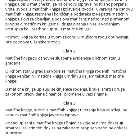
knjiga; upis u matične knjige na osnovu isprava inostranog organa;
vrste izvoda iz matičnih knjiga i izdavanje izvoda i uverenja na osnovu
matičnih knjiga; razmena i korišćenje podataka iz Registra matičnih
knjiga; uslovi za obavljanje poslova matičara; nadzor nad primenom
propisa o matičnim knjigama i druga pitanja u vezi s vođenjem
postupka koji prethodi upisu u matične knjige.
Pojmovi koji se koriste u ovom zakonu u muškom rodu obuhvataju
iste pojmove u ženskom rodu.
Član 2
Matične knjige su osnovne službene evidencije o ličnom stanju
građana.
O ličnom stanju građana vode se: matična knjiga rođenih, matična
knjiga venčanih i matična knjiga umrlih (u daljem tekstu: matične
knjige).
U matične knjige upisuju se činjenice rođenja, braka, smrti i druge
zakonom predviđene činjenice i promene u vezi s njima.
Član 3
Matične knjige, izvodi iz matičnih knjiga i uverenja koja se izdaju na
osnovu matičnih knjiga javne su isprave.
Podaci upisani u matične knjige i činjenice koje se njima dokazuju
smatraju se istinitim dok se na zakonom propisan način ne dokaže
suprotno.