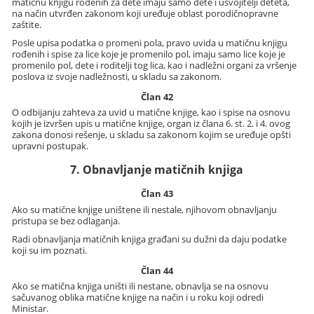
matičnu knjigu rođenih za dete imaju samo dete i usvojitelji deteta,
na način utvrđen zakonom koji uređuje oblast porodičnopravne
zaštite.
Posle upisa podatka o promeni pola, pravo uvida u matičnu knjigu
rođenih i spise za lice koje je promenilo pol, imaju samo lice koje je
promenilo pol, dete i roditelji tog lica, kao i nadležni organi za vršenje
poslova iz svoje nadležnosti, u skladu sa zakonom.
Član 42
O odbijanju zahteva za uvid u matične knjige, kao i spise na osnovu
kojih je izvršen upis u matične knjige, organ iz člana 6. st. 2. i 4. ovog
zakona donosi rešenje, u skladu sa zakonom kojim se uređuje opšti
upravni postupak.
7. Obnavljanje matičnih knjiga
Član 43
Ako su matične knjige uništene ili nestale, njihovom obnavljanju
pristupa se bez odlaganja.
Radi obnavljanja matičnih knjiga građani su dužni da daju podatke
koji su im poznati.
Član 44
Ako se matična knjiga uništi ili nestane, obnavlja se na osnovu
sačuvanog oblika matične knjige na način i u roku koji odredi
Ministar.