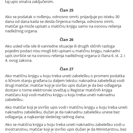
taj upis smatra zaključenim.
Član 25
Ako se podatak o rođenju, odnosno smrti, prijavljuje po isteku 30
dana od dana kada se desila činjenica rođenja, odnosno smrti,
matičar ga može upisati u matičnu knjigu samo na osnovu rešenja
nadležnog organa.
Član 26
Ako usled više sile ili vanredne situacije ili drugih sličnih razloga
pojedini podaci nisu mogli biti upisani u matičnu knjigu, naknadni
upis izvršiće se na osnovu rešenja nadležnog organa iz člana 6. st. 2. i
4. ovog zakona.
Član 27
Ako matičnu knjigu u koju treba uneti zabelešku o promeni podatka
o ličnom stanju građana (u daljem tekstu: naknadna zabeleška) vodi
drugi matičar, matičar koji je izvršio upis dužan je da bez odlaganja
dostavi o tome elektronski izveštaj u Registar matičnih knjiga
matičaru koji vodi matičnu knjigu u koju treba uneti naknadnu
zabelešku.
Ako matičar koji je izvršio upis vodi i matičnu knjigu u koju treba uneti
naknadnu zabelešku, dužan je da naknadnu zabelešku unese bez
odlaganja, a najkasnije sledećeg radnog dana.
Ako se matična knjiga u koju treba uneti naknadnu zabelešku vodi u
inostranstvu, matičar koji je izvršio upis dužan je da Ministarstvu, bez