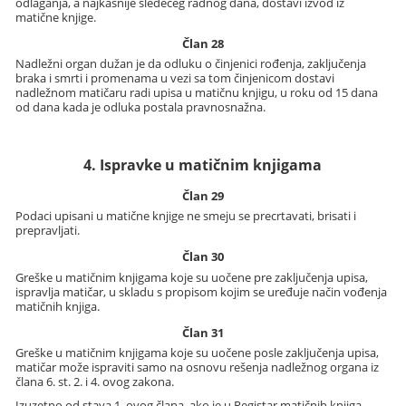
odlaganja, a najkasnije sledećeg radnog dana, dostavi izvod iz
matične knjige.
Član 28
Nadležni organ dužan je da odluku o činjenici rođenja, zaključenja
braka i smrti i promenama u vezi sa tom činjenicom dostavi
nadležnom matičaru radi upisa u matičnu knjigu, u roku od 15 dana
od dana kada je odluka postala pravnosnažna.
4. Ispravke u matičnim knjigama
Član 29
Podaci upisani u matične knjige ne smeju se precrtavati, brisati i
prepravljati.
Član 30
Greške u matičnim knjigama koje su uočene pre zaključenja upisa,
ispravlja matičar, u skladu s propisom kojim se uređuje način vođenja
matičnih knjiga.
Član 31
Greške u matičnim knjigama koje su uočene posle zaključenja upisa,
matičar može ispraviti samo na osnovu rešenja nadležnog organa iz
člana 6. st. 2. i 4. ovog zakona.
Izuzetno od stava 1. ovog člana, ako je u Registar matičnih knjiga