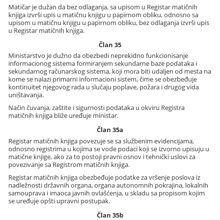
Matičar je dužan da bez odlaganja, sa upisom u Registar matičnih
knjiga izvrši upis u matičnu knjigu u papirnom obliku, odnosno sa
upisom u matičnu knjigu u papirnom obliku, bez odlaganja izvrši upis
u Registar matičnih knjiga.
Član 35
Ministarstvo je dužno da obezbedi neprekidno funkcionisanje
informacionog sistema formiranjem sekundarne baze podataka i
sekundarnog računarskog sistema, koji mora biti udaljen od mesta na
kome se nalazi primarni informacioni sistem, čime se obezbeđuje
kontinuitet njegovog rada u slučaju poplave, požara i drugog vida
uništavanja.
Način čuvanja, zaštite i sigurnosti podataka u okviru Registra
matičnih knjiga bliže uređuje ministar.
Član 35a
Registar matičnih knjiga povezuje se sa službenim evidencijama,
odnosno registrima u kojima se vode podaci koji se izvorno upisuju u
matične knjige, ako za to postoji pravni osnov i tehnički uslovi za
povezivanje sa Registrom matičnih knjiga.
Registar matičnih knjiga obezbeđuje podatke za vršenje poslova iz
nadležnosti državnih organa, organa autonomnih pokrajina, lokalnih
samouprava i imaoca javnih ovlašćenja, u skladu sa propisom kojim
se uređuje opšti upravni postupak.
Član 35b