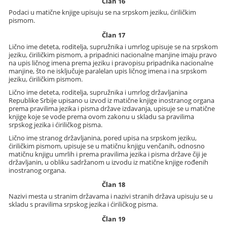
Član 16
Podaci u matične knjige upisuju se na srpskom jeziku, ćiriličkim
pismom.
Član 17
Lično ime deteta, roditelja, supružnika i umrlog upisuje se na srpskom
jeziku, ćiriličkim pismom, a pripadnici nacionalne manjine imaju pravo
na upis ličnog imena prema jeziku i pravopisu pripadnika nacionalne
manjine, što ne isključuje paralelan upis ličnog imena i na srpskom
jeziku, ćiriličkim pismom.
Lično ime deteta, roditelja, supružnika i umrlog državljanina
Republike Srbije upisano u izvod iz matične knjige inostranog organa
prema pravilima jezika i pisma države izdavanja, upisuje se u matične
knjige koje se vode prema ovom zakonu u skladu sa pravilima
srpskog jezika i ćiriličkog pisma.
Lično ime stranog državljanina, pored upisa na srpskom jeziku,
ćiriličkim pismom, upisuje se u matičnu knjigu venčanih, odnosno
matičnu knjigu umrlih i prema pravilima jezika i pisma države čiji je
državljanin, u obliku sadržanom u izvodu iz matične knjige rođenih
inostranog organa.
Član 18
Nazivi mesta u stranim državama i nazivi stranih država upisuju se u
skladu s pravilima srpskog jezika i ćiriličkog pisma.
Član 19