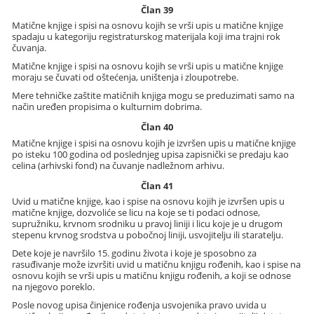
Član 39
Matične knjige i spisi na osnovu kojih se vrši upis u matične knjige
spadaju u kategoriju registraturskog materijala koji ima trajni rok
čuvanja.
Matične knjige i spisi na osnovu kojih se vrši upis u matične knjige
moraju se čuvati od oštećenja, uništenja i zloupotrebe.
Mere tehničke zaštite matičnih knjiga mogu se preduzimati samo na
način uređen propisima o kulturnim dobrima.
Član 40
Matične knjige i spisi na osnovu kojih je izvršen upis u matične knjige
po isteku 100 godina od poslednjeg upisa zapisnički se predaju kao
celina (arhivski fond) na čuvanje nadležnom arhivu.
Član 41
Uvid u matične knjige, kao i spise na osnovu kojih je izvršen upis u
matične knjige, dozvoliće se licu na koje se ti podaci odnose,
supružniku, krvnom srodniku u pravoj liniji i licu koje je u drugom
stepenu krvnog srodstva u pobočnoj liniji, usvojitelju ili staratelju.
Dete koje je navršilo 15. godinu života i koje je sposobno za
rasuđivanje može izvršiti uvid u matičnu knjigu rođenih, kao i spise na
osnovu kojih se vrši upis u matičnu knjigu rođenih, a koji se odnose
na njegovo poreklo.
Posle novog upisa činjenice rođenja usvojenika pravo uvida u