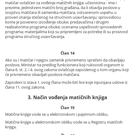
matičar ovlašćen za vođenje matičnih knjiga; učesnicima - ime i
prezime, jedinstveni matični broj građana, da li obavlja poslove u
svojstvu matičara ili zamenika matičara, ostvarenom uspehu u
proveri znanja stečenog na stručnom usavršavanju; sprovodiocu
kome je povereno izvođenje obuke; predavačima i drugim
realizatorima programa obuke; ocenama uspešnosti sprovedenih
programa; materijalima koji su pripremljeni za potrebe ili su proizvod
programa stručnog usavršavanja.
Član 14
Ako su i matičar i njegov zamenik privremeno sprečeni da obavljaju
poslove, Ministar na predlog funkcionera koji rukovodi organom iz
člana 6. st. 2. i 4. ovog zakona ovlašćuje zaposlenog u tom organu koji
će privremeno obavljati poslove matičara.
Zaposleni iz stava 1. ovog člana može biti lice koje ispunjava uslove iz
člana 11. ovog zakona.
3. Način vođenja matičnih knjiga
Član 15
Matične knjige vode se u elektronskom i papirnom obliku.
Matične knjige u elektronskom obliku vode se u Registru matičnih
knjiga.