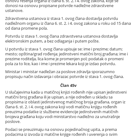
osnovu rešenja organa iz člana 6. st. 2. i 4. ovog zakona, koje se
donosi na osnovu propisane potvrde nadležne zdravstvene
ustanove.
Zdravstvena ustanova iz stava 1. ovog člana dostavlja potvrdu
nadležnom organu iz člana 6. st. 2. i 4. ovog zakona u roku od 15 dana
od dana promene pola.
Potvrdu iz stava 1. ovog člana zdravstvena ustanova dostavlja
elektronskim putem, a bez odlaganja i putem pošte.
U potvrdu iz stava 1. ovog člana upisuje se: ime i prezime; datum;
mesto; opština/grad rođenja; jedinstveni matični broj građana; ime i
prezime roditelja, lica kome je promenjen pol; podatak o promeni
pola za to lice, kao i ime i prezime lekara koji je izdao potvrdu.
Ministar i ministar nadležan za poslove zdravlja sporazumno
propisuju način izdavanja i obrazac potvrde iz stava 1. ovog člana.
Član 45v
U slučajevima kada u matičnoj knjizi rođenih nije upisan jedinstveni
matični broj građana ili je upisan, a nije određen u skladu sa
propisima iz oblasti jedinstvenog matičnog broja građana, organ iz
člana 6. st. 2. i 4. ovog zakona koji vodi matičnu knjigu rođenih
preuzima podatke iz službene evidencije jedinstvenih matičnih
brojeva građana koju vodi ministarstvo nadležno za unutrašnje
poslove.
Podaci se preuzimaju na osnovu pojedinačnog upita, a prema
podacima iz izvoda iz matične knjige rođenih i uverenja o svim