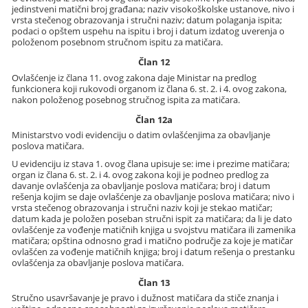
jedinstveni matični broj građana; naziv visokoškolske ustanove, nivo i
vrsta stečenog obrazovanja i stručni naziv; datum polaganja ispita;
podaci o opštem uspehu na ispitu i broj i datum izdatog uverenja o
položenom posebnom stručnom ispitu za matičara.
Član 12
Ovlašćenje iz člana 11. ovog zakona daje Ministar na predlog
funkcionera koji rukovodi organom iz člana 6. st. 2. i 4. ovog zakona,
nakon položenog posebnog stručnog ispita za matičara.
Član 12a
Ministarstvo vodi evidenciju o datim ovlašćenjima za obavljanje
poslova matičara.
U evidenciju iz stava 1. ovog člana upisuje se: ime i prezime matičara;
organ iz člana 6. st. 2. i 4. ovog zakona koji je podneo predlog za
davanje ovlašćenja za obavljanje poslova matičara; broj i datum
rešenja kojim se daje ovlašćenje za obavljanje poslova matičara; nivo i
vrsta stečenog obrazovanja i stručni naziv koji je stekao matičar;
datum kada je položen poseban stručni ispit za matičara; da li je dato
ovlašćenje za vođenje matičnih knjiga u svojstvu matičara ili zamenika
matičara; opština odnosno grad i matično područje za koje je matičar
ovlašćen za vođenje matičnih knjiga; broj i datum rešenja o prestanku
ovlašćenja za obavljanje poslova matičara.
Član 13
Stručno usavršavanje je pravo i dužnost matičara da stiče znanja i