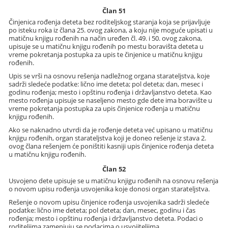
Član 51
Činjenica rođenja deteta bez roditeljskog staranja koja se prijavljuje
po isteku roka iz člana 25. ovog zakona, a koju nije moguće upisati u
matičnu knjigu rođenih na način uređen čl. 49. i 50. ovog zakona,
upisuje se u matičnu knjigu rođenih po mestu boravišta deteta u
vreme pokretanja postupka za upis te činjenice u matičnu knjigu
rođenih.
Upis se vrši na osnovu rešenja nadležnog organa starateljstva, koje
sadrži sledeće podatke: lično ime deteta; pol deteta; dan, mesec i
godinu rođenja; mesto i opštinu rođenja i državljanstvo deteta. Kao
mesto rođenja upisuje se naseljeno mesto gde dete ima boravište u
vreme pokretanja postupka za upis činjenice rođenja u matičnu
knjigu rođenih.
Ako se naknadno utvrdi da je rođenje deteta već upisano u matičnu
knjigu rođenih, organ starateljstva koji je doneo rešenje iz stava 2.
ovog člana rešenjem će poništiti kasniji upis činjenice rođenja deteta
u matičnu knjigu rođenih.
Član 52
Usvojeno dete upisuje se u matičnu knjigu rođenih na osnovu rešenja
o novom upisu rođenja usvojenika koje donosi organ starateljstva.
Rešenje o novom upisu činjenice rođenja usvojenika sadrži sledeće
podatke: lično ime deteta; pol deteta; dan, mesec, godinu i čas
rođenja; mesto i opštinu rođenja i državljanstvo deteta. Podaci o
roditeljima zamenjuju se podacima o usvojiteljima.