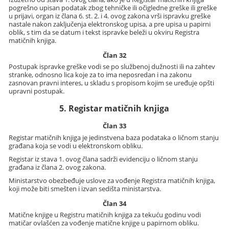
pogrešno upisan podatak zbog tehničke ili očigledne greške ili greške
u prijavi, organ iz člana 6. st. 2. i 4. ovog zakona vrši ispravku greške
nastale nakon zaključenja elektronskog upisa, a pre upisa u papirni
oblik, s tim da se datum i tekst ispravke beleži u okviru Registra
matičnih knjiga.
Član 32
Postupak ispravke greške vodi se po službenoj dužnosti ili na zahtev
stranke, odnosno lica koje za to ima neposredan i na zakonu
zasnovan pravni interes, u skladu s propisom kojim se uređuje opšti
upravni postupak.
5. Registar matičnih knjiga
Član 33
Registar matičnih knjiga je jedinstvena baza podataka o ličnom stanju
građana koja se vodi u elektronskom obliku.
Registar iz stava 1. ovog člana sadrži evidenciju o ličnom stanju
građana iz člana 2. ovog zakona.
Ministarstvo obezbeđuje uslove za vođenje Registra matičnih knjiga,
koji može biti smešten i izvan sedišta ministarstva.
Član 34
Matične knjige u Registru matičnih knjiga za tekuću godinu vodi
matičar ovlašćen za vođenje matične knjige u papirnom obliku.