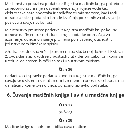
Ministarstvo preuzima podatke iz Registra matičnih knjiga potrebne
za redovno ažuriranje službenih evidencija koje se vode kao
elektronske baze podataka iz nadležnosti ministarstva, kao i radi
obrade, analize podataka i izrade izveštaja potrebnih za obavljanje
poslova iz svoje nadležnosti.
Ministarstvo preuzima podatke iz Registra matičnih knjiga koji se
odnose na činjenicu smrti, kao i druge podatke od značaja za
ažuriranje, odnosno vršenje promena po službenoj dužnosti u
jedinstvenom biračkom spisku.
Ažuriranje odnosno vršenje promena po službenoj dužnosti iz stava
2. ovog člana sprovodi se u postupku utvrđenom zakonom kojim se
uređuje jedinstveni birački spisak i uputstvom ministra.
Član 36
Podaci, kao i ispravke podataka unetih u Registar matičnih knjiga
čuvaju se u sistemu sa datumom i vremenom unosa, kao i podacima
o matičaru koji je izvršio unos, odnosno ispravku podataka.
6. Čuvanje matičnih knjiga i uvid u matične knjige
Član 37
(Brisan)
Član 38
Matične knjige u papirnom obliku čuva matičar.