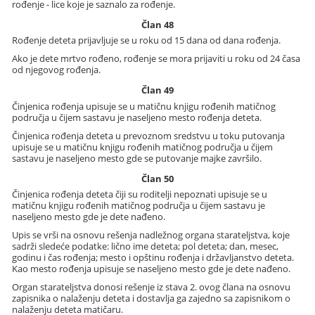
rođenje - lice koje je saznalo za rođenje.
Član 48
Rođenje deteta prijavljuje se u roku od 15 dana od dana rođenja.
Ako je dete mrtvo rođeno, rođenje se mora prijaviti u roku od 24 časa
od njegovog rođenja.
Član 49
Činjenica rođenja upisuje se u matičnu knjigu rođenih matičnog
područja u čijem sastavu je naseljeno mesto rođenja deteta.
Činjenica rođenja deteta u prevoznom sredstvu u toku putovanja
upisuje se u matičnu knjigu rođenih matičnog područja u čijem
sastavu je naseljeno mesto gde se putovanje majke završilo.
Član 50
Činjenica rođenja deteta čiji su roditelji nepoznati upisuje se u
matičnu knjigu rođenih matičnog područja u čijem sastavu je
naseljeno mesto gde je dete nađeno.
Upis se vrši na osnovu rešenja nadležnog organa starateljstva, koje
sadrži sledeće podatke: lično ime deteta; pol deteta; dan, mesec,
godinu i čas rođenja; mesto i opštinu rođenja i državljanstvo deteta.
Kao mesto rođenja upisuje se naseljeno mesto gde je dete nađeno.
Organ starateljstva donosi rešenje iz stava 2. ovog člana na osnovu
zapisnika o nalaženju deteta i dostavlja ga zajedno sa zapisnikom o
nalaženju deteta matičaru.