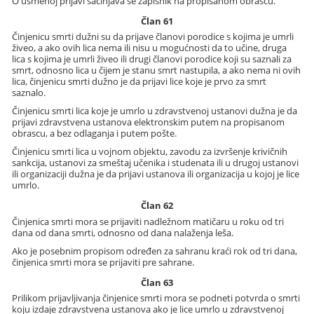
O usmenoj prijavi sačinjava se zapisnik na propisanom obrascu.
Član 61
Činjenicu smrti dužni su da prijave članovi porodice s kojima je umrli
živeo, a ako ovih lica nema ili nisu u mogućnosti da to učine, druga
lica s kojima je umrli živeo ili drugi članovi porodice koji su saznali za
smrt, odnosno lica u čijem je stanu smrt nastupila, a ako nema ni ovih
lica, činjenicu smrti dužno je da prijavi lice koje je prvo za smrt
saznalo.
Činjenicu smrti lica koje je umrlo u zdravstvenoj ustanovi dužna je da
prijavi zdravstvena ustanova elektronskim putem na propisanom
obrascu, a bez odlaganja i putem pošte.
Činjenicu smrti lica u vojnom objektu, zavodu za izvršenje krivičnih
sankcija, ustanovi za smeštaj učenika i studenata ili u drugoj ustanovi
ili organizaciji dužna je da prijavi ustanova ili organizacija u kojoj je lice
umrlo.
Član 62
Činjenica smrti mora se prijaviti nadležnom matičaru u roku od tri
dana od dana smrti, odnosno od dana nalaženja leša.
Ako je posebnim propisom određen za sahranu kraći rok od tri dana,
činjenica smrti mora se prijaviti pre sahrane.
Član 63
Prilikom prijavljivanja činjenice smrti mora se podneti potvrda o smrti
koju izdaje zdravstvena ustanova ako je lice umrlo u zdravstvenoj