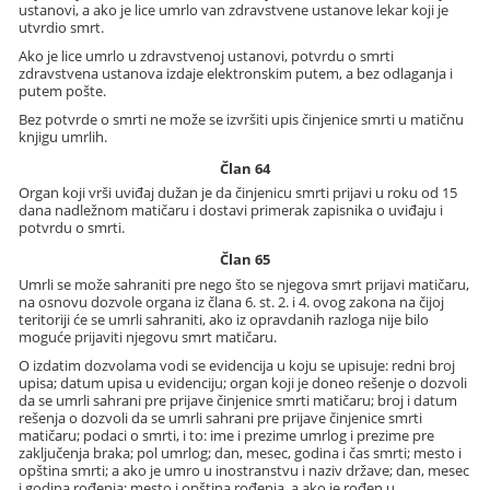
ustanovi, a ako je lice umrlo van zdravstvene ustanove lekar koji je
utvrdio smrt.
Ako je lice umrlo u zdravstvenoj ustanovi, potvrdu o smrti
zdravstvena ustanova izdaje elektronskim putem, a bez odlaganja i
putem pošte.
Bez potvrde o smrti ne može se izvršiti upis činjenice smrti u matičnu
knjigu umrlih.
Član 64
Organ koji vrši uviđaj dužan je da činjenicu smrti prijavi u roku od 15
dana nadležnom matičaru i dostavi primerak zapisnika o uviđaju i
potvrdu o smrti.
Član 65
Umrli se može sahraniti pre nego što se njegova smrt prijavi matičaru,
na osnovu dozvole organa iz člana 6. st. 2. i 4. ovog zakona na čijoj
teritoriji će se umrli sahraniti, ako iz opravdanih razloga nije bilo
moguće prijaviti njegovu smrt matičaru.
O izdatim dozvolama vodi se evidencija u koju se upisuje: redni broj
upisa; datum upisa u evidenciju; organ koji je doneo rešenje o dozvoli
da se umrli sahrani pre prijave činjenice smrti matičaru; broj i datum
rešenja o dozvoli da se umrli sahrani pre prijave činjenice smrti
matičaru; podaci o smrti, i to: ime i prezime umrlog i prezime pre
zaključenja braka; pol umrlog; dan, mesec, godina i čas smrti; mesto i
opština smrti; a ako je umro u inostranstvu i naziv države; dan, mesec
i godina rođenja; mesto i opština rođenja, a ako je rođen u