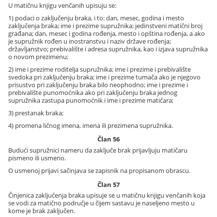
U matičnu knjigu venčanih upisuju se:
1) podaci o zaključenju braka, i to: dan, mesec, godina i mesto
zaključenja braka; ime i prezime supružnika; jedinstveni matični broj
građana; dan, mesec i godina rođenja, mesto i opština rođenja, a ako
je supružnik rođen u inostranstvu i naziv države rođenja;
državljanstvo; prebivalište i adresa supružnika, kao i izjava supružnika
o novom prezimenu;
2) ime i prezime roditelja supružnika; ime i prezime i prebivalište
svedoka pri zaključenju braka; ime i prezime tumača ako je njegovo
prisustvo pri zaključenju braka bilo neophodno; ime i prezime i
prebivalište punomoćnika ako pri zaključenju braka jednog
supružnika zastupa punomoćnik i ime i prezime matičara;
3) prestanak braka;
4) promena ličnog imena, imena ili prezimena supružnika.
Član 56
Budući supružnici nameru da zaključe brak prijavljuju matičaru
pismeno ili usmeno.
O usmenoj prijavi sačinjava se zapisnik na propisanom obrascu.
Član 57
Činjenica zaključenja braka upisuje se u matičnu knjigu venčanih koja
se vodi za matično područje u čijem sastavu je naseljeno mesto u
kome je brak zaključen.