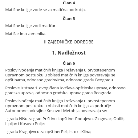
Član 4
Matične knjige vode se za matična područja.
Član 5
Matične knjige vodi matičar.
Matičar ima zamenika.
II ZAJEDNIČKE ODREDBE
1. Nadležnost
Član 6
Poslovi vođenja matičnih knjiga i rešavanja u prvostepenom
upravnom postupku u oblasti matičnih knjiga poveravaju se
opštinama, odnosno gradovima, odnosno gradu Beogradu.
Poslove iz stava 1. ovog člana izvršava opštinska uprava, odnosno
gradska uprava, odnosno gradska uprava grada Beograda.
Poslovi vođenja matičnih knjiga i rešavanja u prvostepenom
upravnom postupku u oblasti matičnih knjiga za područje
Autonomne pokrajine Kosovo i Metohija poveravaju se:
- gradu Nišu za grad Prištinu i opštine: Podujevo, Glogovac, Obilić,
Lipljan i Kosovo Polje;
- gradu Kragujevcu za opštine: Peć, Istok i Klina;