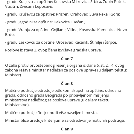
- gradu Kraljevu za opštine: Kosovska Mitrovica, Srbica, Zubin Potok,
Vučitrn, Zvečan i Leposavić;
- gradu Kruševcu za opštine: Prizren, Orahovac, Suva Reka i Gora;
- gradu Jagodini za opštine: Đakovica i Dečani;
- gradu Vranju za opštine: Gnjilane, Vitina, Kosovska Kamenica i Novo
Brdo;
- gradu Leskovcu za opštine: Uroševac, Kačanik, Štimlje i Štrpce.
Poslove iz stava 3. ovog člana izvršava gradska uprava.
Član 7
O žalbi protiv prvostepenog rešenja organa iz člana 6. st. 2. i 4. ovog
zakona rešava ministar nadležan za poslove uprave (u daljem tekstu:
Ministar).
Član 8
Matično područje određuje odlukom skupština opštine, odnosno
grada, odnosno grada Beograda po pribavljenom mišljenju
ministarstva nadležnog za poslove uprave (u daljem tekstu:
Ministarstvo).
Matično područje čini jedno ili više naseljenih mesta.
Ministar bliže uređuje kriterijume za određivanje matičnih područja.
Član 9