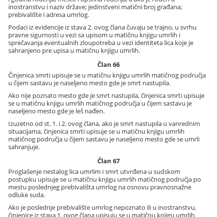
inostranstvu i naziv države; jedinstveni matični broj građana;
prebivalište i adresa umrlog.
Podaci iz evidencije iz stava 2. ovog člana čuvaju se trajno, u svrhu
pravne sigurnosti u vezi sa upisom u matičnu knjigu umrlih i
sprečavanja eventualnih zloupotreba u vezi identiteta lica koje je
sahranjeno pre upisa u matičnu knjigu umrlih.
Član 66
Činjenica smrti upisuje se u matičnu knjigu umrlih matičnog područja
u čijem sastavu je naseljeno mesto gde je smrt nastupila.
Ako nije poznato mesto gde je smrt nastupila, činjenica smrti upisuje
se u matičnu knjigu umrlih matičnog područja u čijem sastavu je
naseljeno mesto gde je leš nađen.
Izuzetno od st. 1. i 2. ovog člana, ako je smrt nastupila u vanrednim
situacijama, činjenica smrti upisuje se u matičnu knjigu umrlih
matičnog područja u čijem sastavu je naseljeno mesto gde se umrli
sahranjuje.
Član 67
Proglašenje nestalog lica umrlim i smrt utvrđena u sudskom
postupku upisuje se u matičnu knjigu umrlih matičnog područja po
mestu poslednjeg prebivališta umrlog na osnovu pravnosnažne
odluke suda.
Ako je poslednje prebivalište umrlog nepoznato ili u inostranstvu,
činjenice iz stava 1. ovog člana upisuju se u matičnu knjigu umrlih