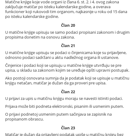
Matične knjige koje vode organi iz člana 6. st. 2. i 4. ovog zakona
zaključuje matičar po isteku kalendarske godine, a overava
funkcioner koji rukovodi tim organom, najkasnije u roku od 15 dana
po isteku kalendarske godine.
Član 20
U matične knjige upisuju se samo podaci propisani zakonom i drugim
propisima donetim na osnovu zakona.
Član 21
U matične knjige upisuju se podaci o činjenicama koje su prijavljene,
odnosno podaci sadržani u aktu nadležnog organa ili ustanove.
Činjenice i podaci koji se upisuju u matične knjige utvrđuju se pre
upisa, u skladu sa zakonom kojim se uređuje opšti upravni postupak.
Ako postoji osnovana sumnja da je podatak koji se upisuje u matičnu
knjigu netačan, matičar je dužan da ga proveri pre upisa.
Član 22
U prijavi za upis u matičnu knjigu moraju se navesti istiniti podaci.
Prijava može biti podneta elektronski, pisanim ili usmenim putem.
O prijavi podnetoj usmenim putem sačinjava se zapisnik na
propisanom obrascu.
Član 23
Matičar je dužan da prijavljeni podatak upiše u matičnu knjigu bez