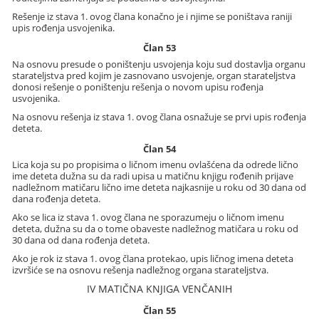
Rešenje iz stava 1. ovog člana konačno je i njime se poništava raniji
upis rođenja usvojenika.
Član 53
Na osnovu presude o poništenju usvojenja koju sud dostavlja organu
starateljstva pred kojim je zasnovano usvojenje, organ starateljstva
donosi rešenje o poništenju rešenja o novom upisu rođenja
usvojenika.
Na osnovu rešenja iz stava 1. ovog člana osnažuje se prvi upis rođenja
deteta.
Član 54
Lica koja su po propisima o ličnom imenu ovlašćena da odrede lično
ime deteta dužna su da radi upisa u matičnu knjigu rođenih prijave
nadležnom matičaru lično ime deteta najkasnije u roku od 30 dana od
dana rođenja deteta.
Ako se lica iz stava 1. ovog člana ne sporazumeju o ličnom imenu
deteta, dužna su da o tome obaveste nadležnog matičara u roku od
30 dana od dana rođenja deteta.
Ako je rok iz stava 1. ovog člana protekao, upis ličnog imena deteta
izvršiće se na osnovu rešenja nadležnog organa starateljstva.
IV MATIČNA KNJIGA VENČANIH
Član 55