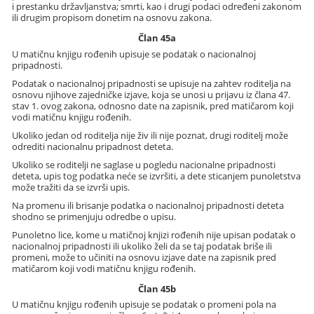
i prestanku državljanstva; smrti, kao i drugi podaci određeni zakonom
ili drugim propisom donetim na osnovu zakona.
Član 45a
U matičnu knjigu rođenih upisuje se podatak o nacionalnoj
pripadnosti.
Podatak o nacionalnoj pripadnosti se upisuje na zahtev roditelja na
osnovu njihove zajedničke izjave, koja se unosi u prijavu iz člana 47.
stav 1. ovog zakona, odnosno date na zapisnik, pred matičarom koji
vodi matičnu knjigu rođenih.
Ukoliko jedan od roditelja nije živ ili nije poznat, drugi roditelj može
odrediti nacionalnu pripadnost deteta.
Ukoliko se roditelji ne saglase u pogledu nacionalne pripadnosti
deteta, upis tog podatka neće se izvršiti, a dete sticanjem punoletstva
može tražiti da se izvrši upis.
Na promenu ili brisanje podatka o nacionalnoj pripadnosti deteta
shodno se primenjuju odredbe o upisu.
Punoletno lice, kome u matičnoj knjizi rođenih nije upisan podatak o
nacionalnoj pripadnosti ili ukoliko želi da se taj podatak briše ili
promeni, može to učiniti na osnovu izjave date na zapisnik pred
matičarom koji vodi matičnu knjigu rođenih.
Član 45b
U matičnu knjigu rođenih upisuje se podatak o promeni pola na