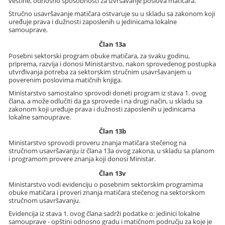
veštine, odnosno sposobnosti za izvršavanje poslova matičara.
Stručno usavršavanje matičara ostvaruje su u skladu sa zakonom koji
uređuje prava i dužnosti zaposlenih u jedinicama lokalne
samouprave.
Član 13a
Posebni sektorski program obuke matičara, za svaku godinu,
priprema, razvija i donosi Ministarstvo, nakon sprovedenog postupka
utvrđivanja potreba za sektorskim stručnim usavršavanjem u
poverenim poslovima matičnih knjiga.
Ministarstvo samostalno sprovodi doneti program iz stava 1. ovog
člana, a može odlučiti da ga sprovede i na drugi način, u skladu sa
zakonom koji uređuje prava i dužnosti zaposlenih u jedinicama
lokalne samouprave.
Član 13b
Ministarstvo sprovodi proveru znanja matičara stečenog na
stručnom usavršavanju iz člana 13a ovog zakona, u skladu sa planom
i programom provere znanja koji donosi Ministar.
Član 13v
Ministarstvo vodi evidenciju o posebnim sektorskim programima
obuke matičara i proveri znanja matičara stečenog na sektorskom
stručnom usavršavanju.
Evidencija iz stava 1. ovog člana sadrži podatke o: jedinici lokalne
samouprave - opštini odnosno gradu i matičnom području za koje je