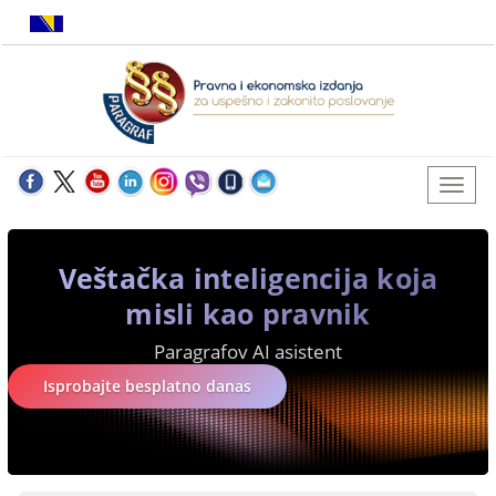
Veštačka inteligencija koja
misli kao pravnik
Paragrafov AI asistent
Isprobajte besplatno danas