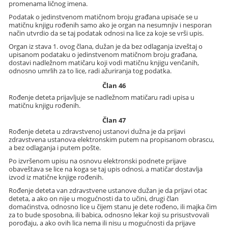
promenama ličnog imena.
Podatak o jedinstvenom matičnom broju građana upisaće se u
matičnu knjigu rođenih samo ako je organ na nesumnjiv i nesporan
način utvrdio da se taj podatak odnosi na lice za koje se vrši upis.
Organ iz stava 1. ovog člana, dužan je da bez odlaganja izveštaj o
upisanom podataku o jedinstvenom matičnom broju građana,
dostavi nadležnom matičaru koji vodi matičnu knjigu venčanih,
odnosno umrlih za to lice, radi ažuriranja tog podatka.
Član 46
Rođenje deteta prijavljuje se nadležnom matičaru radi upisa u
matičnu knjigu rođenih.
Član 47
Rođenje deteta u zdravstvenoj ustanovi dužna je da prijavi
zdravstvena ustanova elektronskim putem na propisanom obrascu,
a bez odlaganja i putem pošte.
Po izvršenom upisu na osnovu elektronski podnete prijave
obaveštava se lice na koga se taj upis odnosi, a matičar dostavlja
izvod iz matične knjige rođenih.
Rođenje deteta van zdravstvene ustanove dužan je da prijavi otac
deteta, a ako on nije u mogućnosti da to učini, drugi član
domaćinstva, odnosno lice u čijem stanu je dete rođeno, ili majka čim
za to bude sposobna, ili babica, odnosno lekar koji su prisustvovali
porođaju, a ako ovih lica nema ili nisu u mogućnosti da prijave