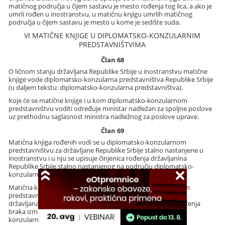
matičnog područja u čijem sastavu je mesto rođenja tog lica, a ako je
umrli rođen u inostranstvu, u matičnu knjigu umrlih matičnog
područja u čijem sastavu je mesto u kome je sedište suda.
VI MATIČNE KNJIGE U DIPLOMATSKO-KONZULARNIM
PREDSTAVNIŠTVIMA
Član 68
O ličnom stanju državljana Republike Srbije u inostranstvu matične
knjige vode diplomatsko-konzularna predstavništva Republike Srbije
(u daljem tekstu: diplomatsko-konzularna predstavništva).
Koje će se matične knjige i u kom diplomatsko-konzularnom
predstavništvu voditi određuje ministar nadležan za spoljne poslove
uz prethodnu saglasnost ministra nadležnog za poslove uprave.
Član 69
Matična knjiga rođenih vodi se u diplomatsko-konzularnom
predstavništvu za državljane Republike Srbije stalno nastanjene u
inostranstvu i u nju se upisuje činjenica rođenja državljanina
Republike Srbije stalno nastanjenog na području diplomatsko-
konzularnog predstavništva.
Matična knjiga venčanih vodi se u diplomatsko-konzularnom
predstavništvu koje je ovlašćeno da zaključuje brak između
državljana Republike Srbije i u nju se upisuje činjenica zaključenja
braka između državljana Republike Srbije u diplomatsko-
konzularnom predstavništvu.