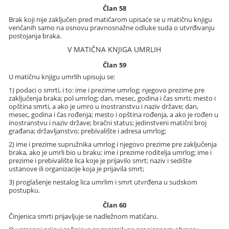
Član 58
Brak koji nije zaključen pred matičarom upisaće se u matičnu knjigu
venčanih samo na osnovu pravnosnažne odluke suda o utvrđivanju
postojanja braka.
V MATIČNA KNJIGA UMRLIH
Član 59
U matičnu knjigu umrlih upisuju se:
1) podaci o smrti, i to: ime i prezime umrlog; njegovo prezime pre
zaključenja braka; pol umrlog; dan, mesec, godina i čas smrti; mesto i
opština smrti, a ako je umro u inostranstvu i naziv države; dan,
mesec, godina i čas rođenja; mesto i opština rođenja, a ako je rođen u
inostranstvu i naziv države; bračni status; jedinstveni matični broj
građana; državljanstvo; prebivalište i adresa umrlog;
2) ime i prezime supružnika umrlog i njegovo prezime pre zaključenja
braka, ako je umrli bio u braku; ime i prezime roditelja umrlog; ime i
prezime i prebivalište lica koje je prijavilo smrt; naziv i sedište
ustanove ili organizacije koja je prijavila smrt;
3) proglašenje nestalog lica umrlim i smrt utvrđena u sudskom
postupku.
Član 60
Činjenica smrti prijavljuje se nadležnom matičaru.