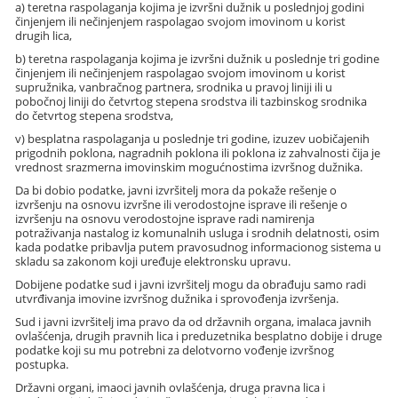
a) teretna raspolaganja kojima je izvršni dužnik u poslednjoj godini
činjenjem ili nečinjenjem raspolagao svojom imovinom u korist
drugih lica,
b) teretna raspolaganja kojima je izvršni dužnik u poslednje tri godine
činjenjem ili nečinjenjem raspolagao svojom imovinom u korist
supružnika, vanbračnog partnera, srodnika u pravoj liniji ili u
pobočnoj liniji do četvrtog stepena srodstva ili tazbinskog srodnika
do četvrtog stepena srodstva,
v) besplatna raspolaganja u poslednje tri godine, izuzev uobičajenih
prigodnih poklona, nagradnih poklona ili poklona iz zahvalnosti čija je
vrednost srazmerna imovinskim mogućnostima izvršnog dužnika.
Da bi dobio podatke, javni izvršitelj mora da pokaže rešenje o
izvršenju na osnovu izvršne ili verodostojne isprave ili rešenje o
izvršenju na osnovu verodostojne isprave radi namirenja
potraživanja nastalog iz komunalnih usluga i srodnih delatnosti, osim
kada podatke pribavlja putem pravosudnog informacionog sistema u
skladu sa zakonom koji uređuje elektronsku upravu.
Dobijene podatke sud i javni izvršitelj mogu da obrađuju samo radi
utvrđivanja imovine izvršnog dužnika i sprovođenja izvršenja.
Sud i javni izvršitelj ima pravo da od državnih organa, imalaca javnih
ovlašćenja, drugih pravnih lica i preduzetnika besplatno dobije i druge
podatke koji su mu potrebni za delotvorno vođenje izvršnog
postupka.
Državni organi, imaoci javnih ovlašćenja, druga pravna lica i