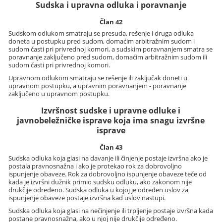
Sudska i upravna odluka i poravnanje
Član 42
Sudskom odlukom smatraju se presuda, rešenje i druga odluka
doneta u postupku pred sudom, domaćim arbitražnim sudom i
sudom časti pri privrednoj komori, a sudskim poravnanjem smatra se
poravnanje zaključeno pred sudom, domaćim arbitražnim sudom ili
sudom časti pri privrednoj komori.
Upravnom odlukom smatraju se rešenje ili zaključak doneti u
upravnom postupku, a upravnim poravnanjem - poravnanje
zaključeno u upravnom postupku.
Izvršnost sudske i upravne odluke i
javnobeležničke isprave koja ima snagu izvršne
isprave
Član 43
Sudska odluka koja glasi na davanje ili činjenje postaje izvršna ako je
postala pravnosnažna i ako je protekao rok za dobrovoljno
ispunjenje obaveze. Rok za dobrovoljno ispunjenje obaveze teče od
kada je izvršni dužnik primio sudsku odluku, ako zakonom nije
drukčije određeno. Sudska odluka u kojoj je određen uslov za
ispunjenje obaveze postaje izvršna kad uslov nastupi.
Sudska odluka koja glasi na nečinjenje ili trpljenje postaje izvršna kada
postane pravnosnažna, ako u njoj nije drukčije određeno.