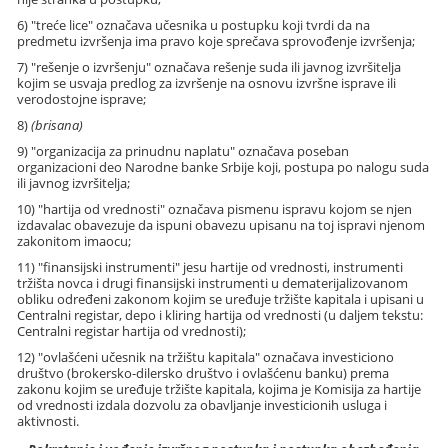
6) "treće lice" označava učesnika u postupku koji tvrdi da na
predmetu izvršenja ima pravo koje sprečava sprovođenje izvršenja;
7) "rešenje o izvršenju" označava rešenje suda ili javnog izvršitelja
kojim se usvaja predlog za izvršenje na osnovu izvršne isprave ili
verodostojne isprave;
8)
(brisana)
9) "organizacija za prinudnu naplatu" označava poseban
organizacioni deo Narodne banke Srbije koji, postupa po nalogu suda
ili javnog izvršitelja;
10) "hartija od vrednosti" označava pismenu ispravu kojom se njen
izdavalac obavezuje da ispuni obavezu upisanu na toj ispravi njenom
zakonitom imaocu;
11) "finansijski instrumenti" jesu hartije od vrednosti, instrumenti
tržišta novca i drugi finansijski instrumenti u dematerijalizovanom
obliku određeni zakonom kojim se uređuje tržište kapitala i upisani u
Centralni registar, depo i kliring hartija od vrednosti (u daljem tekstu:
Centralni registar hartija od vrednosti);
12) "ovlašćeni učesnik na tržištu kapitala" označava investiciono
društvo (brokersko-dilersko društvo i ovlašćenu banku) prema
zakonu kojim se uređuje tržište kapitala, kojima je Komisija za hartije
od vrednosti izdala dozvolu za obavljanje investicionih usluga i
aktivnosti.