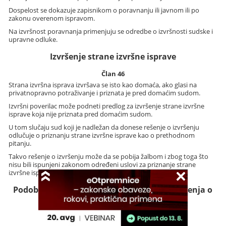
Dospelost se dokazuje zapisnikom o poravnanju ili javnom ili po
zakonu overenom ispravom.
Na izvršnost poravnanja primenjuju se odredbe o izvršnosti sudske i
upravne odluke.
Izvršenje strane izvršne isprave
Član 46
Strana izvršna isprava izvršava se isto kao domaća, ako glasi na
privatnopravno potraživanje i priznata je pred domaćim sudom.
Izvršni poverilac može podneti predlog za izvršenje strane izvršne
isprave koja nije priznata pred domaćim sudom.
U tom slučaju sud koji je nadležan da donese rešenje o izvršenju
odlučuje o priznanju strane izvršne isprave kao o prethodnom
pitanju.
Takvo rešenje o izvršenju može da se pobija žalbom i zbog toga što
nisu bili ispunjeni zakonom određeni uslovi za priznanje strane
izvršne isprave.
Podobnost izvršne isprave za donošenje rešenja o
izvršenju
Član 47