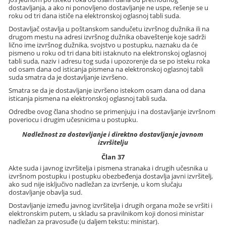
dostavljanja, a ako ni ponovljeno dostavljanje ne uspe, rešenje se u
roku od tri dana ističe na elektronskoj oglasnoj tabli suda.
Dostavljač ostavlja u poštanskom sandučetu izvršnog dužnika ili na
drugom mestu na adresi izvršnog dužnika obaveštenje koje sadrži
lično ime izvršnog dužnika, svojstvo u postupku, naznaku da će
pismeno u roku od tri dana biti istaknuto na elektronskoj oglasnoj
tabli suda, naziv i adresu tog suda i upozorenje da se po isteku roka
od osam dana od isticanja pismena na elektronskoj oglasnoj tabli
suda smatra da je dostavljanje izvršeno.
Smatra se da je dostavljanje izvršeno istekom osam dana od dana
isticanja pismena na elektronskoj oglasnoj tabli suda.
Odredbe ovog člana shodno se primenjuju i na dostavljanje izvršnom
poveriocu i drugim učesnicima u postupku.
Nadležnost za dostavljanje i direktno dostavljanje javnom
izvršitelju
Član 37
Akte suda i javnog izvršitelja i pismena stranaka i drugih učesnika u
izvršnom postupku i postupku obezbeđenja dostavlja javni izvršitelj,
ako sud nije isključivo nadležan za izvršenje, u kom slučaju
dostavljanje obavlja sud.
Dostavljanje između javnog izvršitelja i drugih organa može se vršiti i
elektronskim putem, u skladu sa pravilnikom koji donosi ministar
nadležan za pravosuđe (u daljem tekstu: ministar).