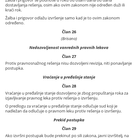
dostavljanja rešenja, osim ako ovim zakonom nije određen duži ili
kraći rok.
Žalba i prigovor odlažu izvršenje samo kad je to ovim zakonom
određeno.
Član 26
(Brisano)
Nedozvoljenost vanrednih pravnih lekova
Član 27
Protiv pravnosnažnog rešenja nisu dozvoljeni revizija, niti ponavljanje
postupka.
Vraćanje u pređašnje stanje
Član 28
Vraćanje u pređašnje stanje dozvoljeno je zbog propuštanja roka za
izjavljivanje pravnog leka protiv rešenja o izvršenju.
O predlogu za vraćanje u pređašnje stanje odlučuje sud koji je
nadležan da odlučuje o pravnom leku protiv rešenja o izvršenju.
Prekid postupka
Član 29
Ako izvršni postupak bude prekinut po sili zakona, javni izvršitelj, na