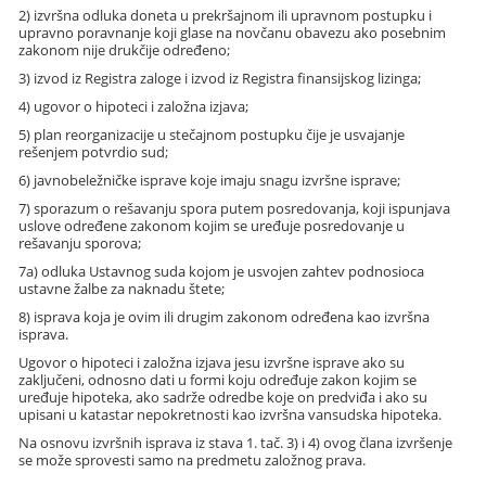
2) izvršna odluka doneta u prekršajnom ili upravnom postupku i
upravno poravnanje koji glase na novčanu obavezu ako posebnim
zakonom nije drukčije određeno;
3) izvod iz Registra zaloge i izvod iz Registra finansijskog lizinga;
4) ugovor o hipoteci i založna izjava;
5) plan reorganizacije u stečajnom postupku čije je usvajanje
rešenjem potvrdio sud;
6) javnobeležničke isprave koje imaju snagu izvršne isprave;
7) sporazum o rešavanju spora putem posredovanja, koji ispunjava
uslove određene zakonom kojim se uređuje posredovanje u
rešavanju sporova;
7a) odluka Ustavnog suda kojom je usvojen zahtev podnosioca
ustavne žalbe za naknadu štete;
8) isprava koja je ovim ili drugim zakonom određena kao izvršna
isprava.
Ugovor o hipoteci i založna izjava jesu izvršne isprave ako su
zaključeni, odnosno dati u formi koju određuje zakon kojim se
uređuje hipoteka, ako sadrže odredbe koje on predviđa i ako su
upisani u katastar nepokretnosti kao izvršna vansudska hipoteka.
Na osnovu izvršnih isprava iz stava 1. tač. 3) i 4) ovog člana izvršenje
se može sprovesti samo na predmetu založnog prava.