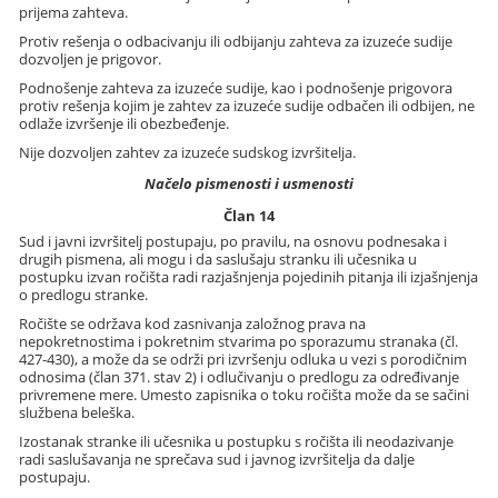
prijema zahteva.
Protiv rešenja o odbacivanju ili odbijanju zahteva za izuzeće sudije
dozvoljen je prigovor.
Podnošenje zahteva za izuzeće sudije, kao i podnošenje prigovora
protiv rešenja kojim je zahtev za izuzeće sudije odbačen ili odbijen, ne
odlaže izvršenje ili obezbeđenje.
Nije dozvoljen zahtev za izuzeće sudskog izvršitelja.
Načelo pismenosti i usmenosti
Član 14
Sud i javni izvršitelj postupaju, po pravilu, na osnovu podnesaka i
drugih pismena, ali mogu i da saslušaju stranku ili učesnika u
postupku izvan ročišta radi razjašnjenja pojedinih pitanja ili izjašnjenja
o predlogu stranke.
Ročište se održava kod zasnivanja založnog prava na
nepokretnostima i pokretnim stvarima po sporazumu stranaka (čl.
427-430), a može da se održi pri izvršenju odluka u vezi s porodičnim
odnosima (član 371. stav 2) i odlučivanju o predlogu za određivanje
privremene mere. Umesto zapisnika o toku ročišta može da se sačini
službena beleška.
Izostanak stranke ili učesnika u postupku s ročišta ili neodazivanje
radi saslušavanja ne sprečava sud i javnog izvršitelja da dalje
postupaju.