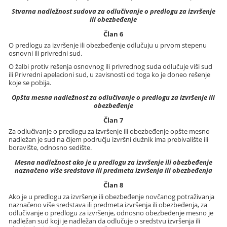
Stvarna nadležnost sudova za odlučivanje o predlogu za izvršenje
ili obezbeđenje
Član 6
O predlogu za izvršenje ili obezbeđenje odlučuju u prvom stepenu
osnovni ili privredni sud.
O žalbi protiv rešenja osnovnog ili privrednog suda odlučuje viši sud
ili Privredni apelacioni sud, u zavisnosti od toga ko je doneo rešenje
koje se pobija.
Opšta mesna nadležnost za odlučivanje o predlogu za izvršenje ili
obezbeđenje
Član 7
Za odlučivanje o predlogu za izvršenje ili obezbeđenje opšte mesno
nadležan je sud na čijem području izvršni dužnik ima prebivalište ili
boravište, odnosno sedište.
Mesna nadležnost ako je u predlogu za izvršenje ili obezbeđenje
naznačeno više sredstava ili predmeta izvršenja ili obezbeđenja
Član 8
Ako je u predlogu za izvršenje ili obezbeđenje novčanog potraživanja
naznačeno više sredstava ili predmeta izvršenja ili obezbeđenja, za
odlučivanje o predlogu za izvršenje, odnosno obezbeđenje mesno je
nadležan sud koji je nadležan da odlučuje o sredstvu izvršenja ili