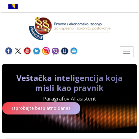
Veštačka inteligencija koja
misli kao pravnik
Paragrafov AI asistent
Isprobajte besplatno danas