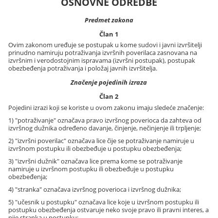
OSNOVNE ODREDBE
Predmet zakona
Član 1
Ovim zakonom uređuje se postupak u kome sudovi i javni izvršitelji
prinudno namiruju potraživanja izvršnih poverilaca zasnovana na
izvršnim i verodostojnim ispravama (izvršni postupak), postupak
obezbeđenja potraživanja i položaj javnih izvršitelja.
Značenje pojedinih izraza
Član 2
Pojedini izrazi koji se koriste u ovom zakonu imaju sledeće značenje:
1) "potraživanje" označava pravo izvršnog poverioca da zahteva od
izvršnog dužnika određeno davanje, činjenje, nečinjenje ili trpljenje;
2) "izvršni poverilac" označava lice čije se potraživanje namiruje u
izvršnom postupku ili obezbeđuje u postupku obezbeđenja;
3) "izvršni dužnik" označava lice prema kome se potraživanje
namiruje u izvršnom postupku ili obezbeđuje u postupku
obezbeđenja;
4) "stranka" označava izvršnog poverioca i izvršnog dužnika;
5) "učesnik u postupku" označava lice koje u izvršnom postupku ili
postupku obezbeđenja ostvaruje neko svoje pravo ili pravni interes, a
nije stranka u postupku;