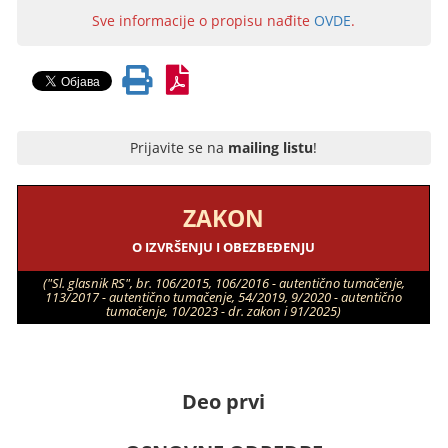
Sve informacije o propisu nađite
OVDE
.
Prijavite se na
mailing listu
!
ZAKON
O IZVRŠENJU I OBEZBEĐENJU
("Sl. glasnik RS", br. 106/2015, 106/2016 - autentično tumačenje,
113/2017 - autentično tumačenje, 54/2019, 9/2020 - autentično
tumačenje, 10/2023 - dr. zakon i 91/2025)
Deo prvi