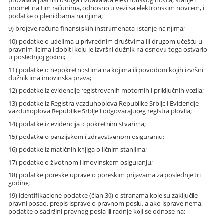
pružalaca platnih usluga i izdavalaca elektronskog novca, stanje i
promet na tim računima, odnosno u vezi sa elektronskim novcem, i
podatke o plenidbama na njima;
9) brojeve računa finansijskih instrumenata i stanje na njima;
10) podatke o udelima u privrednim društvima ili drugom učešću u
pravnim licima i dobiti koju je izvršni dužnik na osnovu toga ostvario
u poslednjoj godini;
11) podatke o nepokretnostima na kojima ili povodom kojih izvršni
dužnik ima imovinska prava;
12) podatke iz evidencije registrovanih motornih i priključnih vozila;
13) podatke iz Registra vazduhoplova Republike Srbije i Evidencije
vazduhoplova Republike Srbije i odgovarajućeg registra plovila;
14) podatke iz evidencija o pokretnim stvarima;
15) podatke o penzijskom i zdravstvenom osiguranju;
16) podatke iz matičnih knjiga o ličnim stanjima;
17) podatke o životnom i imovinskom osiguranju;
18) podatke poreske uprave o poreskim prijavama za poslednje tri
godine;
19) identifikacione podatke (član 30) o stranama koje su zaključile
pravni posao, prepis isprave o pravnom poslu, a ako isprave nema,
podatke o sadržini pravnog posla ili radnje koji se odnose na: