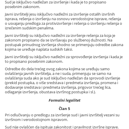
Sud je isključivo nadležan za izvršenje i kada je to propisano
posebnim zakonom.
Javni izvršitelji jesu isključivo nadležni za izvršenje ostalih izvršnih
isprava, rešenja o izvršenju na osnovu verodostojne isprave, rešenja
o usvajanju predloga za protivizvršenje i rešenja o izvršenju rešenja o
izrečenim sudskim penalima.
Javni izvršitelji su isključivo nadležni za izvršenje rešenja za koja je
zakonom propisano da se izvršavaju po službenoj dužnosti. Na
postupak prinudnog izvršenja shodno se primenjuju odredbe zakona
kojima se uređuje naplata sudskih taksi.
Javni izvršitelji su isključivo nadležni za sprovođenje izvršenja i kada je
to propisano posebnim zakonom.
Odredbe do dela trećeg ovog zakona kojima se uređuju samo
ovlašćenja javnih izvršitelja, a ne i suda, primenjuju se samo na
ovlašćenja suda ako je sud isključivo nadležan da sprovodi izvršenje
(prekid postupka, o više sredstava i predmeta izvršenja, promena i
dodavanje sredstava i predmeta izvršenja, prigovor trećeg lica,
odlaganje izvršenja, obustava izvršnog postupka i sl.).
Formalni legalitet
Član 5
Pri odlučivanju o predlogu za izvršenje sud i javni izvršitelj vezani su
izvršnom i verodostojnom ispravom.
Sud nije ovlašćen da ispituje zakonitost i pravilnost izvršne isprave.