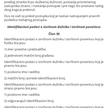
predlog stranke ili po službenoj dužnosti, postavlja privremenog
zastupnika stranci, i nastavlja postupak i pre nego što prestane razlog
zbog koga je prekinut.
Ovo ne važi za prekid postupka koji je nastao nastupanjem pravnih
posledica stečajnog postupka.
Identifikacioni podaci o izvršnom dužniku i izvršnom poveriocu
Član 30
Identifikacioni podaci o izvršnom dužniku i izvršnom poveriocu koji je
fizičko lice jesu:
1) ime i prezime i prebivalište;
2) jedinstveni matični broj građana.
Identifikacioni podaci o izvršnom dužniku i izvršnom poveriocu koji je
pravno lice jesu:
1) poslovno ime i sedište;
2) matični broj i poreski identifikacioni broj.
Identifikacioni podaci o izvršnom dužniku i izvršnom poveriocu koji je
strano pravno lice jesu:
1) poslovno ime i sedište;
2) odgovarajući identifikacioni broj.
Identifikacioni podaci o izvršnom dužniku i izvršnom poveriocu koji je