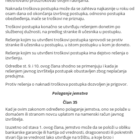
neosnovano prouzrokovao svojim radnjama.
Naknada troškova postupka može da se zahteva najkasnije u roku od
osam dana od okončanja izvršnog postupka, odnosno postupka
obezbeđenja, inače se troškovi ne priznaju.
Troškovi postupka konačno se utvrđuju rešenjem donetim po
službenoj dužnosti, na predlog stranke ili učesnika u postupku.
Rešenje kojim su utvrđeni troškovi postupka sprovodi se protiv
stranke ili učesnika u postupku, u istom postupku u kom je doneto.
Rešenje kojim su utvrđeni troškovi postupka ima dejstvo rešenja o
izvršenju.
Odredbe st. 9. i 10. ovog člana shodno se primenjuju i kada je
rešenjem javnog izvršitelja postupak obustavljen zbog neplaćanja
predujma.
Protiv rešenja o naknadi troškova postupka dozvoljen je prigovor.
Polaganje jemstva
Član 35
Kad je ovim zakonom određeno polaganje jemstva, ono se polaže u
domaćem ili stranom novcu uplatom na namenski račun javnog
izvršitelja.
Izuzetno od stava 1. ovog člana, jemstvo može da se položi u obliku
bankarske garancije ili hartija od vrednosti, dragocenosti ili pokretnih
stvari čija se vrednost lako utvrđuje na tržištu, a koje brzo i