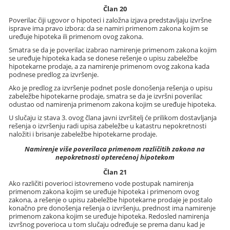
Član 20
Poverilac čiji ugovor o hipoteci i založna izjava predstavljaju izvršne
isprave ima pravo izbora: da se namiri primenom zakona kojim se
uređuje hipoteka ili primenom ovog zakona.
Smatra se da je poverilac izabrao namirenje primenom zakona kojim
se uređuje hipoteka kada se donese rešenje o upisu zabeležbe
hipotekarne prodaje, a za namirenje primenom ovog zakona kada
podnese predlog za izvršenje.
Ako je predlog za izvršenje podnet posle donošenja rešenja o upisu
zabeležbe hipotekarne prodaje, smatra se da je izvršni poverilac
odustao od namirenja primenom zakona kojim se uređuje hipoteka.
U slučaju iz stava 3. ovog člana javni izvršitelj će prilikom dostavljanja
rešenja o izvršenju radi upisa zabeležbe u katastru nepokretnosti
naložiti i brisanje zabeležbe hipotekarne prodaje.
Namirenje više poverilaca primenom različitih zakona na
nepokretnosti opterećenoj hipotekom
Član 21
Ako različiti poverioci istovremeno vode postupak namirenja
primenom zakona kojim se uređuje hipoteka i primenom ovog
zakona, a rešenje o upisu zabeležbe hipotekarne prodaje je postalo
konačno pre donošenja rešenja o izvršenju, prednost ima namirenje
primenom zakona kojim se uređuje hipoteka. Redosled namirenja
izvršnog poverioca u tom slučaju određuje se prema danu kad je