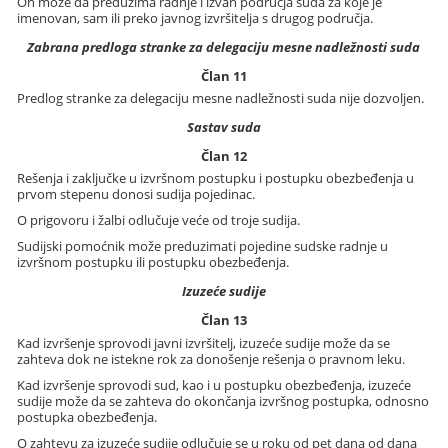
On može da preduzima radnje i izvan područja suda za koje je
imenovan, sam ili preko javnog izvršitelja s drugog područja.
Zabrana predloga stranke za delegaciju mesne nadležnosti suda
Član 11
Predlog stranke za delegaciju mesne nadležnosti suda nije dozvoljen.
Sastav suda
Član 12
Rešenja i zaključke u izvršnom postupku i postupku obezbeđenja u
prvom stepenu donosi sudija pojedinac.
O prigovoru i žalbi odlučuje veće od troje sudija.
Sudijski pomoćnik može preduzimati pojedine sudske radnje u
izvršnom postupku ili postupku obezbeđenja.
Izuzeće sudije
Član 13
Kad izvršenje sprovodi javni izvršitelj, izuzeće sudije može da se
zahteva dok ne istekne rok za donošenje rešenja o pravnom leku.
Kad izvršenje sprovodi sud, kao i u postupku obezbeđenja, izuzeće
sudije može da se zahteva do okončanja izvršnog postupka, odnosno
postupka obezbeđenja.
O zahtevu za izuzeće sudije odlučuje se u roku od pet dana od dana