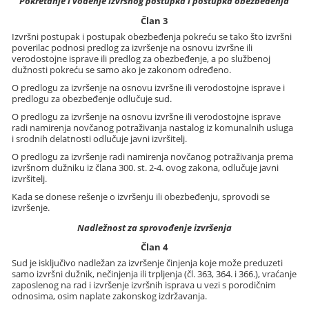
Pokretanje i vođenje izvršnog postupka i postupka obezbeđenja
Član 3
Izvršni postupak i postupak obezbeđenja pokreću se tako što izvršni
poverilac podnosi predlog za izvršenje na osnovu izvršne ili
verodostojne isprave ili predlog za obezbeđenje, a po službenoj
dužnosti pokreću se samo ako je zakonom određeno.
O predlogu za izvršenje na osnovu izvršne ili verodostojne isprave i
predlogu za obezbeđenje odlučuje sud.
O predlogu za izvršenje na osnovu izvršne ili verodostojne isprave
radi namirenja novčanog potraživanja nastalog iz komunalnih usluga
i srodnih delatnosti odlučuje javni izvršitelj.
O predlogu za izvršenje radi namirenja novčanog potraživanja prema
izvršnom dužniku iz člana 300. st. 2-4. ovog zakona, odlučuje javni
izvršitelj.
Kada se donese rešenje o izvršenju ili obezbeđenju, sprovodi se
izvršenje.
Nadležnost za sprovođenje izvršenja
Član 4
Sud je isključivo nadležan za izvršenje činjenja koje može preduzeti
samo izvršni dužnik, nečinjenja ili trpljenja (čl. 363, 364. i 366.), vraćanje
zaposlenog na rad i izvršenje izvršnih isprava u vezi s porodičnim
odnosima, osim naplate zakonskog izdržavanja.