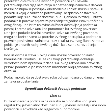
preduzetnici dužni su da izvršnom poveriocu koji navede
potraživanje radi čijeg namirenja ili obezbeđenja namerava da vodi
izvršni postupak ili postupak obezbeđenja i priloži izvršnu ispravu ili
menicu u kojoj je sadržano potraživanje, besplatno dostave sve
podatke koje su dužni da dostave i sudu i javnom izvršitelju, izuzev
podataka iz poreske prijave za poslednje tri godine (stav 1. tačka 18.
ovog člana). Pod istim uslovima dužnost dostavljanja podataka
postoji i prema advokatu kao punomoćniku izvršnog poverioca.
Dobijene podatke izvršni poverilac i advokat izvršnog poverioca
mogu da koriste samo za potrebe izvršnog postupka, a podatke o
pravnim poslovima i radnjama (stav 1. tačka 19. ovog člana) samo za
pobijanje pravnih radnji izvršnog dužnika u svrhe sprovođenja
izvršenja.
Pod uslovima iz stava 5. ovog člana, izvršni poverilac pružalac
komunalnih i srodnih usluga koji svoje potraživanje dokazuje
verodostojnom ispravom iz člana 394. ovog zakona ima pravo da
pribavi podatke o jedinstvenom matičnom broju građana izvršnog
dužnika.
Podaci moraju da se dostave u roku od osam dana od dana prijema
zahteva za dostavljanje.
Ograničenja dužnosti davanja podataka
Član 32
Dužnost davanja podataka ne važi ako se o podatku vodi javni
registar koji je besplatno dostupan sudu, javnom izvršitelju, izvršnom
poveriocu ili advokatu kao njegovom punomoćniku.