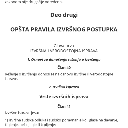
zakonom nije drugačije određeno.
Deo drugi
OPŠTA PRAVILA IZVRŠNOG POSTUPKA
Glava prva
IZVRŠNA I VERODOSTOJNA ISPRAVA
1. Osnovi za donošenje rešenja o izvršenju
Član 40
Rešenje o izvršenju donosi se na osnovu izvršne ili verodostojne
isprave.
2. Izvršna isprava
Vrste izvršnih isprava
Član 41
Izvršne isprave jesu:
1) izvršna sudska odluka i sudsko poravnanje koji glase na davanje,
činjenje, nečinjenje ili trpljenje;