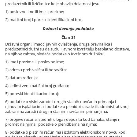
preduzetnik ili fizičko lice koje obavlja delatnost jesu:
1) poslovno ime ili ime i prezime;
2) matični broj i poreski identifikacioni broj.
Dužnost davanja podataka
Član 31
Državni organi, imaoci javnih ovlašćenja, druga pravna lica i
preduzetnici dužni su da sudu i javnom izvršitelju besplatno dostave,
na njihov zahtev, sledeće podatke o izvršnom dužniku:
1) ime i prezime ili poslovno ime;
2) adresu prebivališta ili boravišta;
3) datum rođenja;
4) jedinstveni matični broj građana;
5) poreski identifikacioni broj;
6) podatke o visini zarade i drugih stalnih novčanih primanja i
njihovim isplatiocima i podatke o plenidbi zarade ili administrativnoj
zabrani na zaradi i drugim stalnim novčanim primanjima;
7) brojeve računa, štednih uloga i depozita kod banaka, stanje i
promet na njima i podatke o plenidbama na njima;
8) podatke o platnim računima i izdatom elektronskom novcu kod