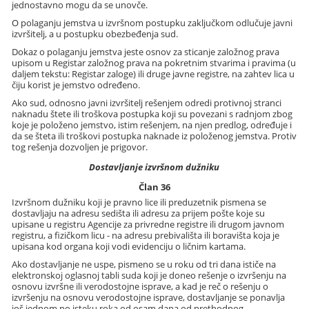
jednostavno mogu da se unovče.
O polaganju jemstva u izvršnom postupku zaključkom odlučuje javni
izvršitelj, a u postupku obezbeđenja sud.
Dokaz o polaganju jemstva jeste osnov za sticanje založnog prava
upisom u Registar založnog prava na pokretnim stvarima i pravima (u
daljem tekstu: Registar zaloge) ili druge javne registre, na zahtev lica u
čiju korist je jemstvo određeno.
Ako sud, odnosno javni izvršitelj rešenjem odredi protivnoj stranci
naknadu štete ili troškova postupka koji su povezani s radnjom zbog
koje je položeno jemstvo, istim rešenjem, na njen predlog, određuje i
da se šteta ili troškovi postupka naknade iz položenog jemstva. Protiv
tog rešenja dozvoljen je prigovor.
Dostavljanje izvršnom dužniku
Član 36
Izvršnom dužniku koji je pravno lice ili preduzetnik pismena se
dostavljaju na adresu sedišta ili adresu za prijem pošte koje su
upisane u registru Agencije za privredne registre ili drugom javnom
registru, a fizičkom licu - na adresu prebivališta ili boravišta koja je
upisana kod organa koji vodi evidenciju o ličnim kartama.
Ako dostavljanje ne uspe, pismeno se u roku od tri dana ističe na
elektronskoj oglasnoj tabli suda koji je doneo rešenje o izvršenju na
osnovu izvršne ili verodostojne isprave, a kad je reč o rešenju o
izvršenju na osnovu verodostojne isprave, dostavljanje se ponavlja
još jednom po isteku roka od osam dana od prethodnog