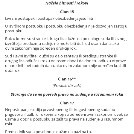
Načelo hitnosti i rokovi
Član 15
Izvršni postupak i postupak obezbeđenja jesu hitni.
U izvršnom postupku i postupku obezbeđenja nije dozvoljen zastoj u
postupku.
Rok u kome su stranke i druga lica dužni da po nalogu suda ili javnog
izvršitelja preduzmu radnje ne može biti duži od osam dana, ako
ovim zakonom nije određen drukčiji rok.
Sud i javni izvršitelj dužni su da o zahtevu ili predlogu stranke ili
drugog lica odluče u roku od osam dana i da donetu odluku otprave
u narednih pet radnih dana, ako ovim zakonom nije određen kraći ili
duži rok.
Član 16**
(Prestalo da važi)
Staranje da se ne povredi pravo na suđenje u razumnom roku
Član 17
Nepostupanje sudija prvostepenog ili drugostepenog suda po
prigovoru ili žalbi u rokovima koji su određeni ovim zakonom uvek se
uzima u obzir u postupku za zaštitu prava na suđenje u razumnom
roku.
Predsednik suda posebno je dužan da pazi na to.