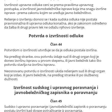
Izvršnost upravne odluke ceni se prema pravilima upravnog
postupka, a izvršnost javnobeležničke isprave koja ima snagu izvršne
isprave - prema zakonu kojim se uređuje javno beležništvo.
Rešenje o izvršenju donosi se i kada sudska odluka nije postala
pravnosnažna ili upravna odluka konačna, ako je zakonom određeno
da žalba ili drugi pravni lek ne odlažu njihovo izvršenje.
Potvrda o izvršnosti odluke
Član 44
Potvrdom o izvršnosti utvrđuje se da je odluka postala izvršna.
Na predlog stranke, ovu potvrdu izdaje sud ili drugi organ koji je
doneo izvršnu ispravu u prvom stepenu, ili javni beležnik tako što
potvrdu stavlja na izvršnu ispravu.
Neosnovanu potvrdu o izvršnosti ukida rešenjem sud ili drugi organ
koji je izdao, ili javni beležnik, na predlog stranke ili po službenoj
dužnosti.
Izvršnost sudskog i upravnog poravnanja i
javnobeležničkog zapisnika o poravnanju
Član 45
Sudsko i upravno poravnanje i javnobeležnički zapisnik o poravnanju
postaju izvršni kad dospe potraživanje iz poravnanja.