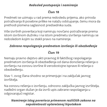
Redosled postupanja i namirenja
Član 18
Predmeti se uzimaju u rad prema redosledu prijema, ako priroda
potraživanja ili posebne prilike ne nalažu odstupanje, čemu mora da
prethodi pismena saglasnost predsednika suda.
Više izvršnih poverilaca koji namiruju novčano potraživanje prema
istom izvršnom dužniku i na istom predmetu izvršenja namiruju se
redosledom kojim su stekli pravo na namirenje.
Zabrana raspolaganja predmetom izvršenja ili obezbeđenja
Član 19
Nemaju pravno dejstvo akti pravnog ili faktičkog raspolaganja
predmetom izvršenja ili obezbeđenja od dana donošenja rešenja o
izvršenju na osnovu izvršne ili verodostojne isprave ili rešenja o
obezbeđenju.
Stav 1. ovog člana shodno se primenjuje i na zaključak javnog
izvršitelja.
Na osnovu rešenja o izvršenju, odnosno zaključka javnog izvršitelja,
nadležni organ dužan je da izvrši upis zabrane raspolaganja u
odgovarajući registar.
Namirenje istog poverioca primenom različitih zakona na
nepokretnosti opterećenoj hipotekom