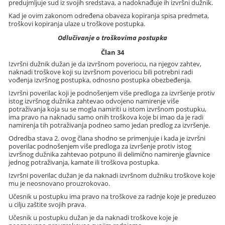
predujmljuje sud iz svojih sredstava, a nadoknađuje ih izvršni dužnik.
Kad je ovim zakonom određena obaveza kopiranja spisa predmeta,
troškovi kopiranja ulaze u troškove postupka.
Odlučivanje o troškovima postupka
Član 34
Izvršni dužnik dužan je da izvršnom poveriocu, na njegov zahtev,
naknadi troškove koji su izvršnom poveriocu bili potrebni radi
vođenja izvršnog postupka, odnosno postupka obezbeđenja.
Izvršni poverilac koji je podnošenjem više predloga za izvršenje protiv
istog izvršnog dužnika zahtevao odvojeno namirenje više
potraživanja koja su se mogla namiriti u istom izvršnom postupku,
ima pravo na naknadu samo onih troškova koje bi imao da je radi
namirenja tih potraživanja podneo samo jedan predlog za izvršenje.
Odredba stava 2. ovog člana shodno se primenjuje i kada je izvršni
poverilac podnošenjem više predloga za izvršenje protiv istog
izvršnog dužnika zahtevao potpuno ili delimično namirenje glavnice
jednog potraživanja, kamate ili troškova postupka.
Izvršni poverilac dužan je da naknadi izvršnom dužniku troškove koje
mu je neosnovano prouzrokovao.
Učesnik u postupku ima pravo na troškove za radnje koje je preduzeo
u cilju zaštite svojih prava.
Učesnik u postupku dužan je da naknadi troškove koje je