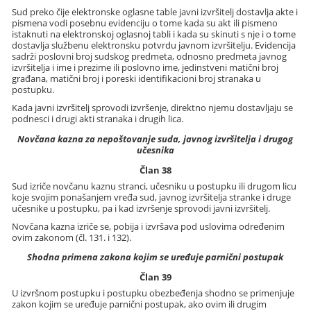
Sud preko čije elektronske oglasne table javni izvršitelj dostavlja akte i
pismena vodi posebnu evidenciju o tome kada su akt ili pismeno
istaknuti na elektronskoj oglasnoj tabli i kada su skinuti s nje i o tome
dostavlja službenu elektronsku potvrdu javnom izvršitelju. Evidencija
sadrži poslovni broj sudskog predmeta, odnosno predmeta javnog
izvršitelja i ime i prezime ili poslovno ime, jedinstveni matični broj
građana, matični broj i poreski identifikacioni broj stranaka u
postupku.
Kada javni izvršitelj sprovodi izvršenje, direktno njemu dostavljaju se
podnesci i drugi akti stranaka i drugih lica.
Novčana kazna za nepoštovanje suda, javnog izvršitelja i drugog
učesnika
Član 38
Sud izriče novčanu kaznu stranci, učesniku u postupku ili drugom licu
koje svojim ponašanjem vređa sud, javnog izvršitelja stranke i druge
učesnike u postupku, pa i kad izvršenje sprovodi javni izvršitelj.
Novčana kazna izriče se, pobija i izvršava pod uslovima određenim
ovim zakonom (čl. 131. i 132).
Shodna primena zakona kojim se uređuje parnični postupak
Član 39
U izvršnom postupku i postupku obezbeđenja shodno se primenjuje
zakon kojim se uređuje parnični postupak, ako ovim ili drugim