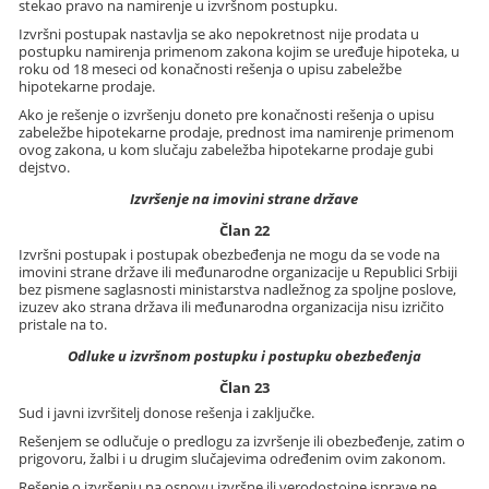
stekao pravo na namirenje u izvršnom postupku.
Izvršni postupak nastavlja se ako nepokretnost nije prodata u
postupku namirenja primenom zakona kojim se uređuje hipoteka, u
roku od 18 meseci od konačnosti rešenja o upisu zabeležbe
hipotekarne prodaje.
Ako je rešenje o izvršenju doneto pre konačnosti rešenja o upisu
zabeležbe hipotekarne prodaje, prednost ima namirenje primenom
ovog zakona, u kom slučaju zabeležba hipotekarne prodaje gubi
dejstvo.
Izvršenje na imovini strane države
Član 22
Izvršni postupak i postupak obezbeđenja ne mogu da se vode na
imovini strane države ili međunarodne organizacije u Republici Srbiji
bez pismene saglasnosti ministarstva nadležnog za spoljne poslove,
izuzev ako strana država ili međunarodna organizacija nisu izričito
pristale na to.
Odluke u izvršnom postupku i postupku obezbeđenja
Član 23
Sud i javni izvršitelj donose rešenja i zaključke.
Rešenjem se odlučuje o predlogu za izvršenje ili obezbeđenje, zatim o
prigovoru, žalbi i u drugim slučajevima određenim ovim zakonom.
Rešenje o izvršenju na osnovu izvršne ili verodostojne isprave ne