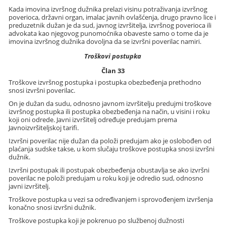
Kada imovina izvršnog dužnika prelazi visinu potraživanja izvršnog
poverioca, državni organ, imalac javnih ovlašćenja, drugo pravno lice i
preduzetnik dužan je da sud, javnog izvršitelja, izvršnog poverioca ili
advokata kao njegovog punomoćnika obaveste samo o tome da je
imovina izvršnog dužnika dovoljna da se izvršni poverilac namiri.
Troškovi postupka
Član 33
Troškove izvršnog postupka i postupka obezbeđenja prethodno
snosi izvršni poverilac.
On je dužan da sudu, odnosno javnom izvršitelju predujmi troškove
izvršnog postupka ili postupka obezbeđenja na način, u visini i roku
koji oni odrede. Javni izvršitelj određuje predujam prema
Javnoizvršiteljskoj tarifi.
Izvršni poverilac nije dužan da položi predujam ako je oslobođen od
plaćanja sudske takse, u kom slučaju troškove postupka snosi izvršni
dužnik.
Izvršni postupak ili postupak obezbeđenja obustavlja se ako izvršni
poverilac ne položi predujam u roku koji je odredio sud, odnosno
javni izvršitelj.
Troškove postupka u vezi sa određivanjem i sprovođenjem izvršenja
konačno snosi izvršni dužnik.
Troškove postupka koji je pokrenuo po službenoj dužnosti