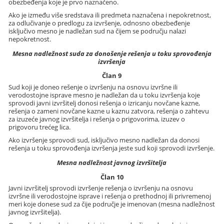
obezbeđenja koje je prvo naznačeno.
Ako je između više sredstava ili predmeta naznačena i nepokretnost,
za odlučivanje o predlogu za izvršenje, odnosno obezbeđenje
isključivo mesno je nadležan sud na čijem se području nalazi
nepokretnost.
Mesna nadležnost suda za donošenje rešenja u toku sprovođenja
izvršenja
Član 9
Sud koji je doneo rešenje o izvršenju na osnovu izvršne ili
verodostojne isprave mesno je nadležan da u toku izvršenja koje
sprovodi javni izvršitelj donosi rešenja o izricanju novčane kazne,
rešenja o zameni novčane kazne u kaznu zatvora, rešenja o zahtevu
za izuzeće javnog izvršitelja i rešenja o prigovorima, izuzev o
prigovoru trećeg lica.
Ako izvršenje sprovodi sud, isključivo mesno nadležan da donosi
rešenja u toku sprovođenja izvršenja jeste sud koji sprovodi izvršenje.
Mesna nadležnost javnog izvršitelja
Član 10
Javni izvršitelj sprovodi izvršenje rešenja o izvršenju na osnovu
izvršne ili verodostojne isprave i rešenja o prethodnoj ili privremenoj
meri koje donese sud za čije područje je imenovan (mesna nadležnost
javnog izvršitelja).