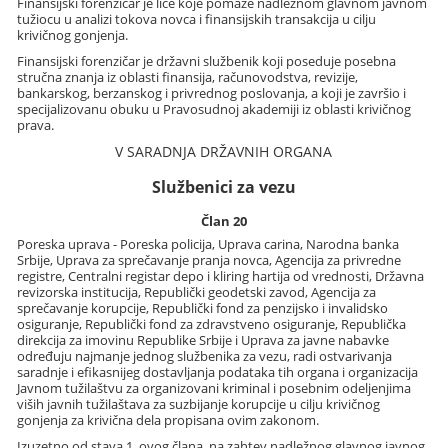
Finansijski forenzičar je lice koje pomaže nadležnom glavnom javnom
tužiocu u analizi tokova novca i finansijskih transakcija u cilju
krivičnog gonjenja.
Finansijski forenzičar je državni službenik koji poseduje posebna
stručna znanja iz oblasti finansija, računovodstva, revizije,
bankarskog, berzanskog i privrednog poslovanja, a koji je završio i
specijalizovanu obuku u Pravosudnoj akademiji iz oblasti krivičnog
prava.
V
SARADNJA DRŽAVNIH ORGANA
Službenici za vezu
Član 20
Poreska uprava - Poreska policija, Uprava carina, Narodna banka
Srbije, Uprava za sprečavanje pranja novca, Agencija za privredne
registre, Centralni registar depo i kliring hartija od vrednosti, Državna
revizorska institucija, Republički geodetski zavod, Agencija za
sprečavanje korupcije, Republički fond za penzijsko i invalidsko
osiguranje, Republički fond za zdravstveno osiguranje, Republička
direkcija za imovinu Republike Srbije i Uprava za javne nabavke
određuju najmanje jednog službenika za vezu, radi ostvarivanja
saradnje i efikasnijeg dostavljanja podataka tih organa i organizacija
Javnom tužilaštvu za organizovani kriminal i posebnim odeljenjima
viših javnih tužilaštava za suzbijanje korupcije u cilju krivičnog
gonjenja za krivična dela propisana ovim zakonom.
Izuzetno od stava 1. ovog člana, na zahtev nadležnog glavnog javnog