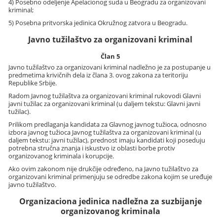
4) Posebno odeljenje Apelacionog suda u Beogradu za organizovani
kriminal;
5) Posebna pritvorska jedinica Okružnog zatvora u Beogradu.
Javno tužilaštvo za organizovani kriminal
Član 5
Javno tužilaštvo za organizovani kriminal nadležno je za postupanje u
predmetima krivičnih dela iz člana 3. ovog zakona za teritoriju
Republike Srbije.
Radom Javnog tužilaštva za organizovani kriminal rukovodi Glavni
javni tužilac za organizovani kriminal (u daljem tekstu: Glavni javni
tužilac).
Prilikom predlaganja kandidata za Glavnog javnog tužioca, odnosno
izbora javnog tužioca Javnog tužilaštva za organizovani kriminal (u
daljem tekstu: javni tužilac), prednost imaju kandidati koji poseduju
potrebna stručna znanja i iskustvo iz oblasti borbe protiv
organizovanog kriminala i korupcije.
Ako ovim zakonom nije drukčije određeno, na Javno tužilaštvo za
organizovani kriminal primenjuju se odredbe zakona kojim se uređuje
javno tužilaštvo.
Organizaciona jedinica nadležna za suzbijanje
organizovanog kriminala