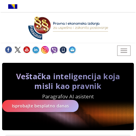
Veštačka inteligencija koja
misli kao pravnik
Paragrafov AI asistent
Isprobajte besplatno danas