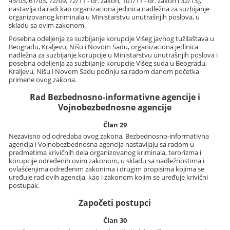
45/05, 61/05, 72/09, 72/11 - dr. zakon, 101/11 - dr. zakon i 32/13),
nastavlja da radi kao organizaciona jedinica nadležna za suzbijanje
organizovanog kriminala u Ministarstvu unutrašnjih poslova, u
skladu sa ovim zakonom.
Posebna odeljenja za suzbijanje korupcije Višeg javnog tužilaštava u
Beogradu, Kraljevu, Nišu i Novom Sadu, organizaciona jedinica
nadležna za suzbijanje korupcije u Ministarstvu unutrašnjih poslova i
posebna odeljenja za suzbijanje korupcije Višeg suda u Beogradu,
Kraljevu, Nišu i Novom Sadu počinju sa radom danom početka
primene ovog zakona.
Rad Bezbednosno-informativne agencije i
Vojnobezbednosne agencije
Član 29
Nezavisno od odredaba ovog zakona, Bezbednosno-informativna
agencija i Vojnobezbednosna agencija nastavljaju sa radom u
predmetima krivičnih dela organizovanog kriminala, terorizma i
korupcije određenih ovim zakonom, u skladu sa nadležnostima i
ovlašćenjima određenim zakonima i drugim propisima kojima se
uređuje rad ovih agencija, kao i zakonom kojim se uređuje krivični
postupak.
Započeti postupci
Član 30