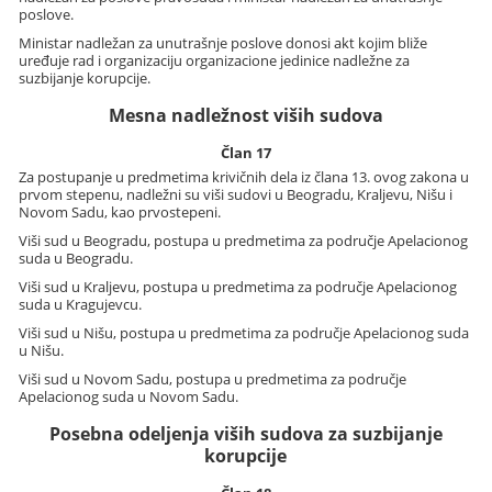
poslove.
Ministar nadležan za unutrašnje poslove donosi akt kojim bliže
uređuje rad i organizaciju organizacione jedinice nadležne za
suzbijanje korupcije.
Mesna nadležnost viših sudova
Član 17
Za postupanje u predmetima krivičnih dela iz člana 13. ovog zakona u
prvom stepenu, nadležni su viši sudovi u Beogradu, Kraljevu, Nišu i
Novom Sadu, kao prvostepeni.
Viši sud u Beogradu, postupa u predmetima za područje Apelacionog
suda u Beogradu.
Viši sud u Kraljevu, postupa u predmetima za područje Apelacionog
suda u Kragujevcu.
Viši sud u Nišu, postupa u predmetima za područje Apelacionog suda
u Nišu.
Viši sud u Novom Sadu, postupa u predmetima za područje
Apelacionog suda u Novom Sadu.
Posebna odeljenja viših sudova za suzbijanje
korupcije