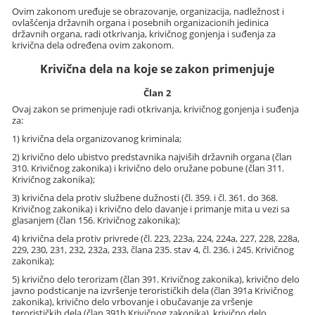
Ovim zakonom uređuje se obrazovanje, organizacija, nadležnost i
ovlašćenja državnih organa i posebnih organizacionih jedinica
državnih organa, radi otkrivanja, krivičnog gonjenja i suđenja za
krivična dela određena ovim zakonom.
Krivična dela na koje se zakon primenjuje
Član 2
Ovaj zakon se primenjuje radi otkrivanja, krivičnog gonjenja i suđenja
za:
1) krivična dela organizovanog kriminala;
2) krivično delo ubistvo predstavnika najviših državnih organa (član
310. Krivičnog zakonika) i krivično delo oružane pobune (član 311.
Krivičnog zakonika);
3) krivična dela protiv službene dužnosti (čl. 359. i čl. 361. do 368.
Krivičnog zakonika) i krivično delo davanje i primanje mita u vezi sa
glasanjem (član 156. Krivičnog zakonika);
4) krivična dela protiv privrede (čl. 223, 223a, 224, 224a, 227, 228, 228a,
229, 230, 231, 232, 232a, 233, člana 235. stav 4, čl. 236. i 245. Krivičnog
zakonika);
5) krivično delo terorizam (član 391. Krivičnog zakonika), krivično delo
javno podsticanje na izvršenje terorističkih dela (član 391a Krivičnog
zakonika), krivično delo vrbovanje i obučavanje za vršenje
terorističkih dela (član 391b Krivičnog zakonika), krivično delo