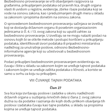
Bezbednosno proveravanje se vrši obavljanjem razgovora sa
građanima, prikupljanjem podataka od pravnih lica, drugih organa
vlasti ili uvidom u registre, evidencije, zbirke i baze podataka koji se
vode na osnovu zakona, kao i preduzimanjem drugih mera u skladu
sa zakonom i propisima donetim na osnovu zakona.
O sprovedenom bezbednosnom proveravanju sačinjava se izveštaj
koji se dostavlja državnom organu ili posebnim organizacionim
jedinicama iz čl. 4. i 13. ovog zakona koji su uputili zahtev za
bezbednosno proveravanje. U izveštaju se ne mogu nalaziti podaci na
osnovu kojih bi se otkrile metode i postupci korišćeni u prikupljanju
podataka, identifikovali izvori podataka ili pripadnici ministarstva
nadležnog za unutrašnje poslove, odnosno Bezbednosno-
informativne agencije koji su učestvovali u bezbednosnom
proveravanju.
Podaci prikupljeni bezbednosnim proveravanjem evidentiraju se,
čuvaju i štite u skladu sa zakonom kojim se uređuje tajnost podataka
i zakonom kojim se uređuje zaštita podataka o ličnosti, a koriste se
samo u svrhu za koju su prikupljeni.
VIII ČUVANJE TAJNIH PODATAKA
Član 27
Sva lica koja izvršavaju poslove i zadatke u okviru nadležnosti
državnih organa u suzbijanju krivičnih dela iz člana 2. ovog zakona
dužna su da podatke i saznanja do kojih dođu prilikom obavljanja tih
poslova i zadataka čuvaju kao tajne podatke, u skladu sa propisima
kojima se uređuje tajnost podataka.