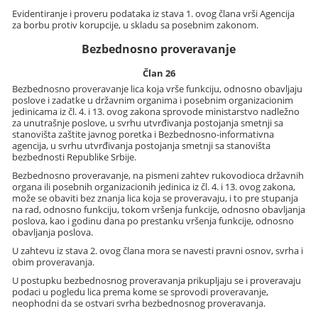
Evidentiranje i proveru podataka iz stava 1. ovog člana vrši Agencija
za borbu protiv korupcije, u skladu sa posebnim zakonom.
Bezbednosno proveravanje
Član 26
Bezbednosno proveravanje lica koja vrše funkciju, odnosno obavljaju
poslove i zadatke u državnim organima i posebnim organizacionim
jedinicama iz čl. 4. i 13. ovog zakona sprovode ministarstvo nadležno
za unutrašnje poslove, u svrhu utvrđivanja postojanja smetnji sa
stanovišta zaštite javnog poretka i Bezbednosno-informativna
agencija, u svrhu utvrđivanja postojanja smetnji sa stanovišta
bezbednosti Republike Srbije.
Bezbednosno proveravanje, na pismeni zahtev rukovodioca državnih
organa ili posebnih organizacionih jedinica iz čl. 4. i 13. ovog zakona,
može se obaviti bez znanja lica koja se proveravaju, i to pre stupanja
na rad, odnosno funkciju, tokom vršenja funkcije, odnosno obavljanja
poslova, kao i godinu dana po prestanku vršenja funkcije, odnosno
obavljanja poslova.
U zahtevu iz stava 2. ovog člana mora se navesti pravni osnov, svrha i
obim proveravanja.
U postupku bezbednosnog proveravanja prikupljaju se i proveravaju
podaci u pogledu lica prema kome se sprovodi proveravanje,
neophodni da se ostvari svrha bezbednosnog proveravanja.