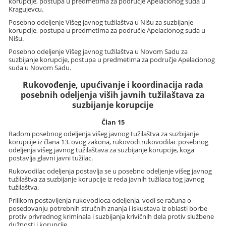
korupcije, postupa u predmetima za područje Apelacionog suda u
Kragujevcu.
Posebno odeljenje Višeg javnog tužilaštva u Nišu za suzbijanje
korupcije, postupa u predmetima za područje Apelacionog suda u
Nišu.
Posebno odeljenje Višeg javnog tužilaštva u Novom Sadu za
suzbijanje korupcije, postupa u predmetima za područje Apelacionog
suda u Novom Sadu.
Rukovođenje, upućivanje i koordinacija rada
posebnih odeljenja viših javnih tužilaštava za
suzbijanje korupcije
Član 15
Radom posebnog odeljenja višeg javnog tužilaštva za suzbijanje
korupcije iz člana 13. ovog zakona, rukovodi rukovodilac posebnog
odeljenja višeg javnog tužilaštava za suzbijanje korupcije, koga
postavlja glavni javni tužilac.
Rukovodilac odeljenja postavlja se u posebno odeljenje višeg javnog
tužilaštva za suzbijanje korupcije iz reda javnih tužilaca tog javnog
tužilaštva.
Prilikom postavljenja rukovodioca odeljenja, vodi se računa o
posedovanju potrebnih stručnih znanja i iskustava iz oblasti borbe
protiv privrednog kriminala i suzbijanja krivičnih dela protiv službene
dužnosti i korupcije.