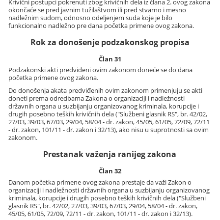
Krivični postupci pokrenuti zbog krivičnih dela iz člana 2. ovog zakona
okončaće se pred javnim tužilaštvom ili pred stvarno i mesno
nadležnim sudom, odnosno odeljenjem suda koje je bilo
funkcionalno nadležno pre dana početka primene ovog zakona.
Rok za donošenje podzakonskog propisa
Član 31
Podzakonski akti predviđeni ovim zakonom doneće se do dana
početka primene ovog zakona.
Do donošenja akata predviđenih ovim zakonom primenjuju se akti
doneti prema odredbama Zakona o organizaciji i nadležnosti
državnih organa u suzbijanju organizovanog kriminala, korupcije i
drugih posebno teških krivičnih dela ("Službeni glasnik RS", br. 42/02,
27/03, 39/03, 67/03, 29/04, 58/04 - dr. zakon, 45/05, 61/05, 72/09, 72/11
- dr. zakon, 101/11 - dr. zakon i 32/13), ako nisu u suprotnosti sa ovim
zakonom.
Prestanak važenja ranijeg zakona
Član 32
Danom početka primene ovog zakona prestaje da važi Zakon o
organizaciji i nadležnosti državnih organa u suzbijanju organizovanog
kriminala, korupcije i drugih posebno teških krivičnih dela ("Službeni
glasnik RS", br. 42/02, 27/03, 39/03, 67/03, 29/04, 58/04 - dr. zakon,
45/05, 61/05, 72/09, 72/11 - dr. zakon, 101/11 - dr. zakon i 32/13).