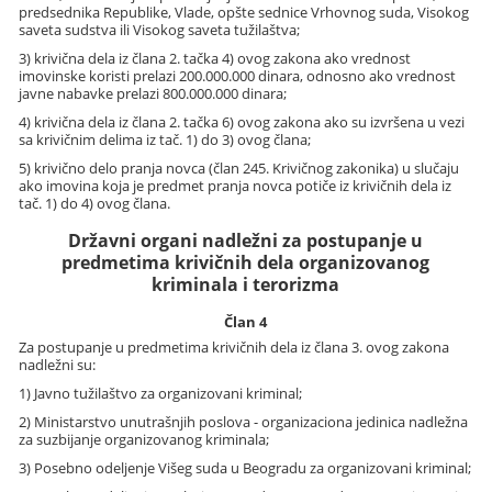
predsednika Republike, Vlade, opšte sednice Vrhovnog suda, Visokog
saveta sudstva ili Visokog saveta tužilaštva;
3) krivična dela iz člana 2. tačka 4) ovog zakona ako vrednost
imovinske koristi prelazi 200.000.000 dinara, odnosno ako vrednost
javne nabavke prelazi 800.000.000 dinara;
4) krivična dela iz člana 2. tačka 6) ovog zakona ako su izvršena u vezi
sa krivičnim delima iz tač. 1) do 3) ovog člana;
5) krivično delo pranja novca (član 245. Krivičnog zakonika) u slučaju
ako imovina koja je predmet pranja novca potiče iz krivičnih dela iz
tač. 1) do 4) ovog člana.
Državni organi nadležni za postupanje u
predmetima krivičnih dela organizovanog
kriminala i terorizma
Član 4
Za postupanje u predmetima krivičnih dela iz člana 3. ovog zakona
nadležni su:
1) Javno tužilaštvo za organizovani kriminal;
2) Ministarstvo unutrašnjih poslova - organizaciona jedinica nadležna
za suzbijanje organizovanog kriminala;
3) Posebno odeljenje Višeg suda u Beogradu za organizovani kriminal;