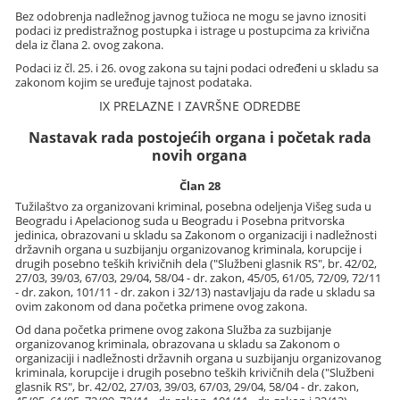
Bez odobrenja nadležnog javnog tužioca ne mogu se javno iznositi
podaci iz predistražnog postupka i istrage u postupcima za krivična
dela iz člana 2. ovog zakona.
Podaci iz čl. 25. i 26. ovog zakona su tajni podaci određeni u skladu sa
zakonom kojim se uređuje tajnost podataka.
IX PRELAZNE I ZAVRŠNE ODREDBE
Nastavak rada postojećih organa i početak rada
novih organa
Član 28
Tužilaštvo za organizovani kriminal, posebna odeljenja Višeg suda u
Beogradu i Apelacionog suda u Beogradu i Posebna pritvorska
jedinica, obrazovani u skladu sa Zakonom o organizaciji i nadležnosti
državnih organa u suzbijanju organizovanog kriminala, korupcije i
drugih posebno teških krivičnih dela ("Službeni glasnik RS", br. 42/02,
27/03, 39/03, 67/03, 29/04, 58/04 - dr. zakon, 45/05, 61/05, 72/09, 72/11
- dr. zakon, 101/11 - dr. zakon i 32/13) nastavljaju da rade u skladu sa
ovim zakonom od dana početka primene ovog zakona.
Od dana početka primene ovog zakona Služba za suzbijanje
organizovanog kriminala, obrazovana u skladu sa Zakonom o
organizaciji i nadležnosti državnih organa u suzbijanju organizovanog
kriminala, korupcije i drugih posebno teških krivičnih dela ("Službeni
glasnik RS", br. 42/02, 27/03, 39/03, 67/03, 29/04, 58/04 - dr. zakon,