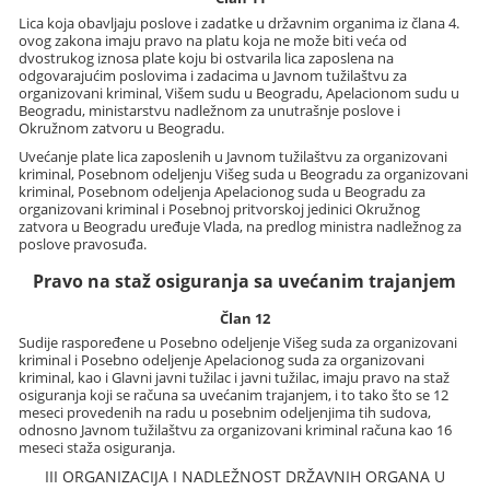
Lica koja obavljaju poslove i zadatke u državnim organima iz člana 4.
ovog zakona imaju pravo na platu koja ne može biti veća od
dvostrukog iznosa plate koju bi ostvarila lica zaposlena na
odgovarajućim poslovima i zadacima u Javnom tužilaštvu za
organizovani kriminal, Višem sudu u Beogradu, Apelacionom sudu u
Beogradu, ministarstvu nadležnom za unutrašnje poslove i
Okružnom zatvoru u Beogradu.
Uvećanje plate lica zaposlenih u Javnom tužilaštvu za organizovani
kriminal, Posebnom odeljenju Višeg suda u Beogradu za organizovani
kriminal, Posebnom odeljenja Apelacionog suda u Beogradu za
organizovani kriminal i Posebnoj pritvorskoj jedinici Okružnog
zatvora u Beogradu uređuje Vlada, na predlog ministra nadležnog za
poslove pravosuđa.
Pravo na staž osiguranja sa uvećanim trajanjem
Član 12
Sudije raspoređene u Posebno odeljenje Višeg suda za organizovani
kriminal i Posebno odeljenje Apelacionog suda za organizovani
kriminal, kao i Glavni javni tužilac i javni tužilac, imaju pravo na staž
osiguranja koji se računa sa uvećanim trajanjem, i to tako što se 12
meseci provedenih na radu u posebnim odeljenjima tih sudova,
odnosno Javnom tužilaštvu za organizovani kriminal računa kao 16
meseci staža osiguranja.
III ORGANIZACIJA I NADLEŽNOST DRŽAVNIH ORGANA U