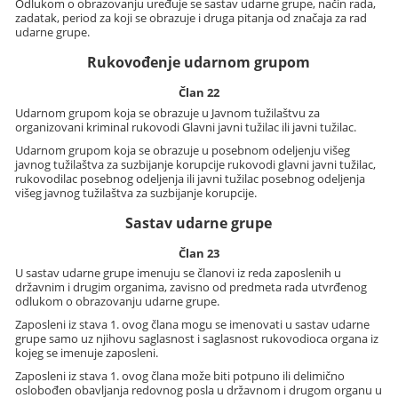
Odlukom o obrazovanju uređuje se sastav udarne grupe, način rada,
zadatak, period za koji se obrazuje i druga pitanja od značaja za rad
udarne grupe.
Rukovođenje udarnom grupom
Član 22
Udarnom grupom koja se obrazuje u Javnom tužilaštvu za
organizovani kriminal rukovodi Glavni javni tužilac ili javni tužilac.
Udarnom grupom koja se obrazuje u posebnom odeljenju višeg
javnog tužilaštva za suzbijanje korupcije rukovodi glavni javni tužilac,
rukovodilac posebnog odeljenja ili javni tužilac posebnog odeljenja
višeg javnog tužilaštva za suzbijanje korupcije.
Sastav udarne grupe
Član 23
U sastav udarne grupe imenuju se članovi iz reda zaposlenih u
državnim i drugim organima, zavisno od predmeta rada utvrđenog
odlukom o obrazovanju udarne grupe.
Zaposleni iz stava 1. ovog člana mogu se imenovati u sastav udarne
grupe samo uz njihovu saglasnost i saglasnost rukovodioca organa iz
kojeg se imenuje zaposleni.
Zaposleni iz stava 1. ovog člana može biti potpuno ili delimično
oslobođen obavljanja redovnog posla u državnom i drugom organu u