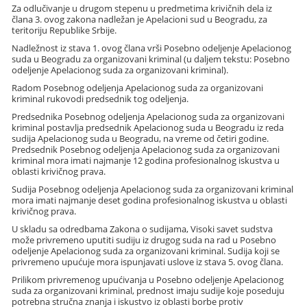
Za odlučivanje u drugom stepenu u predmetima krivičnih dela iz
člana 3. ovog zakona nadležan je Apelacioni sud u Beogradu, za
teritoriju Republike Srbije.
Nadležnost iz stava 1. ovog člana vrši Posebno odeljenje Apelacionog
suda u Beogradu za organizovani kriminal (u daljem tekstu: Posebno
odeljenje Apelacionog suda za organizovani kriminal).
Radom Posebnog odeljenja Apelacionog suda za organizovani
kriminal rukovodi predsednik tog odeljenja.
Predsednika Posebnog odeljenja Apelacionog suda za organizovani
kriminal postavlja predsednik Apelacionog suda u Beogradu iz reda
sudija Apelacionog suda u Beogradu, na vreme od četiri godine.
Predsednik Posebnog odeljenja Apelacionog suda za organizovani
kriminal mora imati najmanje 12 godina profesionalnog iskustva u
oblasti krivičnog prava.
Sudija Posebnog odeljenja Apelacionog suda za organizovani kriminal
mora imati najmanje deset godina profesionalnog iskustva u oblasti
krivičnog prava.
U skladu sa odredbama Zakona o sudijama, Visoki savet sudstva
može privremeno uputiti sudiju iz drugog suda na rad u Posebno
odeljenje Apelacionog suda za organizovani kriminal. Sudija koji se
privremeno upućuje mora ispunjavati uslove iz stava 5. ovog člana.
Prilikom privremenog upućivanja u Posebno odeljenje Apelacionog
suda za organizovani kriminal, prednost imaju sudije koje poseduju
potrebna stručna znanja i iskustvo iz oblasti borbe protiv