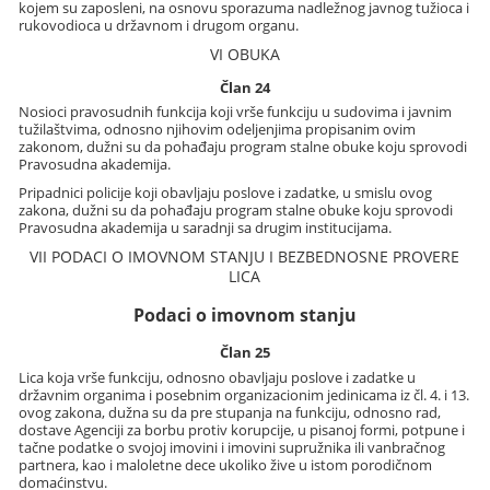
kojem su zaposleni, na osnovu sporazuma nadležnog javnog tužioca i
rukovodioca u državnom i drugom organu.
VI OBUKA
Član 24
Nosioci pravosudnih funkcija koji vrše funkciju u sudovima i javnim
tužilaštvima, odnosno njihovim odeljenjima propisanim ovim
zakonom, dužni su da pohađaju program stalne obuke koju sprovodi
Pravosudna akademija.
Pripadnici policije koji obavljaju poslove i zadatke, u smislu ovog
zakona, dužni su da pohađaju program stalne obuke koju sprovodi
Pravosudna akademija u saradnji sa drugim institucijama.
VII PODACI O IMOVNOM STANJU I BEZBEDNOSNE PROVERE
LICA
Podaci o imovnom stanju
Član 25
Lica koja vrše funkciju, odnosno obavljaju poslove i zadatke u
državnim organima i posebnim organizacionim jedinicama iz čl. 4. i 13.
ovog zakona, dužna su da pre stupanja na funkciju, odnosno rad,
dostave Agenciji za borbu protiv korupcije, u pisanoj formi, potpune i
tačne podatke o svojoj imovini i imovini supružnika ili vanbračnog
partnera, kao i maloletne dece ukoliko žive u istom porodičnom
domaćinstvu.