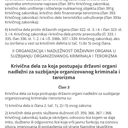
upotreba smrtonosne naprave (član 391v Krivičnog zakonika),
krivično delo uništenje i oštećenje nuklearnog objekta (član 391g
Krivičnog zakonika), krivično delo finansiranje terorizma (član 393.
Krivičnog zakonika) i krivično delo terorističko udruživanje (član 393a
Krivičnog zakonika);
6) krivična dela protiv državnih organa (član 322. st. 3. i 4. i član 323. st.
3. i 4. Krivičnog zakonika) i krivična dela protiv pravosuđa (čl. 333. i
335, član 336. st. 1, 2. i 4. i čl. 336b, 337. i 339. Krivičnog zakonika), ako
su izvršena u vezi sa krivičnim delima iz tač. 1) do 5) ovog člana.
II ORGANIZACIJA I NADLEŽNOST DRŽAVNIH ORGANA U
SUZBIJANJU ORGANIZOVANOG KRIMINALA I TERORIZMA
Krivična dela za koja postupaju državni organi
nadležni za suzbijanje organizovanog kriminala i
terorizma
Član 3
Krivična dela za koja postupaju državni organi nadležni za suzbijanje
organizovanog kriminala i terorizma su:
1) krivična dela iz člana 2. tač. 1), 2) i 5) ovog zakona;
2) krivičnih dela protiv službene dužnosti (čl. 359, 366, 367. i 368.
Krivičnog zakonika), kada je okrivljeni, odnosno lice kojem se daje
mito, službeno ili odgovorno lice koje vrši javnu funkciju na osnovu
izbora, imenovanja ili postavljenja od strane Narodne skupštine,