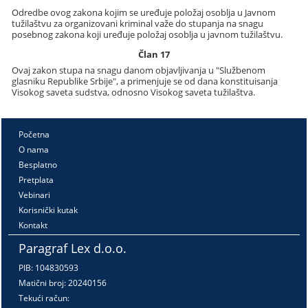
Odredbe ovog zakona kojim se uređuje položaj osoblja u Javnom
tužilaštvu za organizovani kriminal važe do stupanja na snagu
posebnog zakona koji uređuje položaj osoblja u javnom tužilaštvu.
Član 17
Ovaj zakon stupa na snagu danom objavljivanja u "Službenom
glasniku Republike Srbije", a primenjuje se od dana konstituisanja
Visokog saveta sudstva, odnosno Visokog saveta tužilaštva.
Početna
O nama
Besplatno
Pretplata
Vebinari
Korisnički kutak
Kontakt
Paragraf Lex d.o.o.
PIB: 104830593
Matični broj: 20240156
Tekući račun: