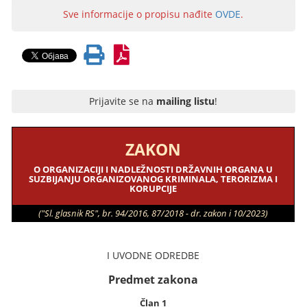
Sve informacije o propisu nađite
OVDE
.
Prijavite se na
mailing listu
!
ZAKON
O ORGANIZACIJI I NADLEŽNOSTI DRŽAVNIH ORGANA U
SUZBIJANJU ORGANIZOVANOG KRIMINALA, TERORIZMA I
KORUPCIJE
("Sl. glasnik RS", br. 94/2016, 87/2018 - dr. zakon i 10/2023)
I UVODNE ODREDBE
Predmet zakona
Član 1