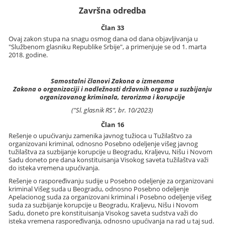
Završna odredba
Član 33
Ovaj zakon stupa na snagu osmog dana od dana objavljivanja u
"Službenom glasniku Republike Srbije", a primenjuje se od 1. marta
2018. godine.
Samostalni članovi Zakona o izmenama
Zakona o organizaciji i nadležnosti državnih organa u suzbijanju
organizovanog kriminala, terorizma i korupcije
("Sl. glasnik RS", br. 10/2023)
Član 16
Rešenje o upućivanju zamenika javnog tužioca u Tužilaštvo za
organizovani kriminal, odnosno Posebno odeljenje višeg javnog
tužilaštva za suzbijanje korupcije u Beogradu, Kraljevu, Nišu i Novom
Sadu doneto pre dana konstituisanja Visokog saveta tužilaštva važi
do isteka vremena upućivanja.
Rešenje o raspoređivanju sudije u Posebno odeljenje za organizovani
kriminal Višeg suda u Beogradu, odnosno Posebno odeljenje
Apelacionog suda za organizovani kriminal i Posebno odeljenje višeg
suda za suzbijanje korupcije u Beogradu, Kraljevu, Nišu i Novom
Sadu, doneto pre konstituisanja Visokog saveta sudstva važi do
isteka vremena raspoređivanja, odnosno upućivanja na rad u taj sud.