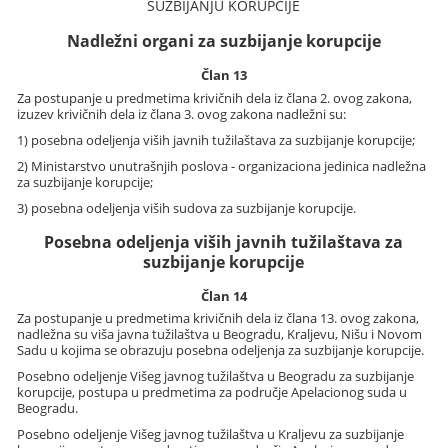
SUZBIJANJU KORUPCIJE
Nadležni organi za suzbijanje korupcije
Član 13
Za postupanje u predmetima krivičnih dela iz člana 2. ovog zakona,
izuzev krivičnih dela iz člana 3. ovog zakona nadležni su:
1) posebna odeljenja viših javnih tužilaštava za suzbijanje korupcije;
2) Ministarstvo unutrašnjih poslova - organizaciona jedinica nadležna
za suzbijanje korupcije;
3) posebna odeljenja viših sudova za suzbijanje korupcije.
Posebna odeljenja viših javnih tužilaštava za
suzbijanje korupcije
Član 14
Za postupanje u predmetima krivičnih dela iz člana 13. ovog zakona,
nadležna su viša javna tužilaštva u Beogradu, Kraljevu, Nišu i Novom
Sadu u kojima se obrazuju posebna odeljenja za suzbijanje korupcije.
Posebno odeljenje Višeg javnog tužilaštva u Beogradu za suzbijanje
korupcije, postupa u predmetima za područje Apelacionog suda u
Beogradu.
Posebno odeljenje Višeg javnog tužilaštva u Kraljevu za suzbijanje