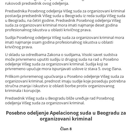
rukovodi predsednik ovog odeljenja.
Predsednika Posebnog odeljenja Višeg suda za organizovani kriminal
postavlja predsednik Višeg suda u Beogradu iz reda sudija Višeg suda
u Beogradu, na četiri godine. Predsednik Posebnog odeljenja Višeg
suda za organizovani kriminal mora imati najmanje deset godina
profesionalnog iskustva u oblasti krivičnog prava.
Sudija Posebnog odeljenja Višeg suda za organizovani kriminal mora
imati najmanje osam godina profesionalnog iskustva u oblasti
krivičnog prava.
U skladu sa odredbama Zakona o sudijama, Visoki savet sudstva
može privremeno uputiti sudiju iz drugog suda na rad u Posebno
odeljenje Višeg suda za organizovani kriminal. Sudija koji se
privremeno upućuje mora ispunjavati uslove iz stava 5. ovog člana.
Prilikom privremenog upućivanja u Posebno odeljenje Višeg suda za
organizovani kriminal, prednost imaju sudije koje poseduju potrebna
stručna znanja i iskustvo iz oblasti borbe protiv organizovanog
kriminala i korupcije.
Predsednik Višeg suda u Beogradu bliže uređuje rad Posebnog
odeljenja Višeg suda za organizovani kriminal.
Posebno odeljenje Apelacionog suda u Beogradu za
organizovani kriminal
Član 8