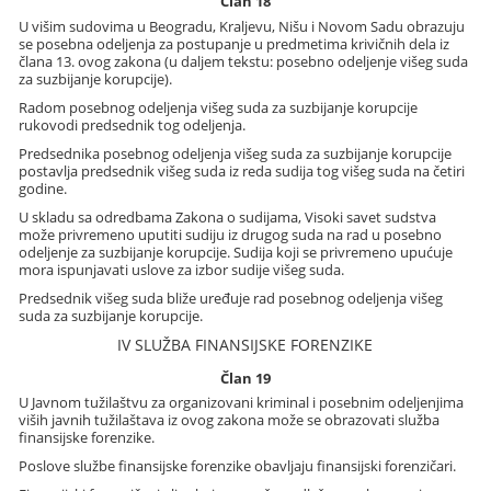
Član 18
U višim sudovima u Beogradu, Kraljevu, Nišu i Novom Sadu obrazuju
se posebna odeljenja za postupanje u predmetima krivičnih dela iz
člana 13. ovog zakona (u daljem tekstu: posebno odeljenje višeg suda
za suzbijanje korupcije).
Radom posebnog odeljenja višeg suda za suzbijanje korupcije
rukovodi predsednik tog odeljenja.
Predsednika posebnog odeljenja višeg suda za suzbijanje korupcije
postavlja predsednik višeg suda iz reda sudija tog višeg suda na četiri
godine.
U skladu sa odredbama Zakona o sudijama, Visoki savet sudstva
može privremeno uputiti sudiju iz drugog suda na rad u posebno
odeljenje za suzbijanje korupcije. Sudija koji se privremeno upućuje
mora ispunjavati uslove za izbor sudije višeg suda.
Predsednik višeg suda bliže uređuje rad posebnog odeljenja višeg
suda za suzbijanje korupcije.
IV SLUŽBA FINANSIJSKE FORENZIKE
Član 19
U Javnom tužilaštvu za organizovani kriminal i posebnim odeljenjima
viših javnih tužilaštava iz ovog zakona može se obrazovati služba
finansijske forenzike.
Poslove službe finansijske forenzike obavljaju finansijski forenzičari.