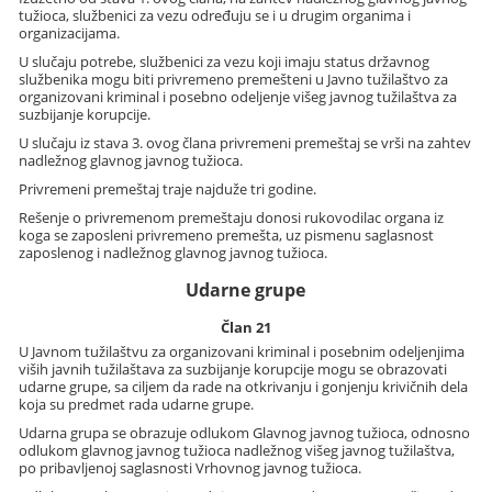
tužioca, službenici za vezu određuju se i u drugim organima i
organizacijama.
U slučaju potrebe, službenici za vezu koji imaju status državnog
službenika mogu biti privremeno premešteni u Javno tužilaštvo za
organizovani kriminal i posebno odeljenje višeg javnog tužilaštva za
suzbijanje korupcije.
U slučaju iz stava 3. ovog člana privremeni premeštaj se vrši na zahtev
nadležnog glavnog javnog tužioca.
Privremeni premeštaj traje najduže tri godine.
Rešenje o privremenom premeštaju donosi rukovodilac organa iz
koga se zaposleni privremeno premešta, uz pismenu saglasnost
zaposlenog i nadležnog glavnog javnog tužioca.
Udarne grupe
Član 21
U Javnom tužilaštvu za organizovani kriminal i posebnim odeljenjima
viših javnih tužilaštava za suzbijanje korupcije mogu se obrazovati
udarne grupe, sa ciljem da rade na otkrivanju i gonjenju krivičnih dela
koja su predmet rada udarne grupe.
Udarna grupa se obrazuje odlukom Glavnog javnog tužioca, odnosno
odlukom glavnog javnog tužioca nadležnog višeg javnog tužilaštva,
po pribavljenoj saglasnosti Vrhovnog javnog tužioca.