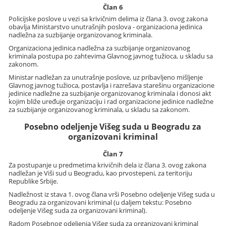
Član 6
Policijske poslove u vezi sa krivičnim delima iz člana 3. ovog zakona
obavlja Ministarstvo unutrašnjih poslova - organizaciona jedinica
nadležna za suzbijanje organizovanog kriminala.
Organizaciona jedinica nadležna za suzbijanje organizovanog
kriminala postupa po zahtevima Glavnog javnog tužioca, u skladu sa
zakonom.
Ministar nadležan za unutrašnje poslove, uz pribavljeno mišljenje
Glavnog javnog tužioca, postavlja i razrešava starešinu organizacione
jedinice nadležne za suzbijanje organizovanog kriminala i donosi akt
kojim bliže uređuje organizaciju i rad organizacione jedinice nadležne
za suzbijanje organizovanog kriminala, u skladu sa zakonom.
Posebno odeljenje Višeg suda u Beogradu za
organizovani kriminal
Član 7
Za postupanje u predmetima krivičnih dela iz člana 3. ovog zakona
nadležan je Viši sud u Beogradu, kao prvostepeni, za teritoriju
Republike Srbije.
Nadležnost iz stava 1. ovog člana vrši Posebno odeljenje Višeg suda u
Beogradu za organizovani kriminal (u daljem tekstu: Posebno
odeljenje Višeg suda za organizovani kriminal).
Radom Posebnog odeljenja Višeg suda za organizovani kriminal