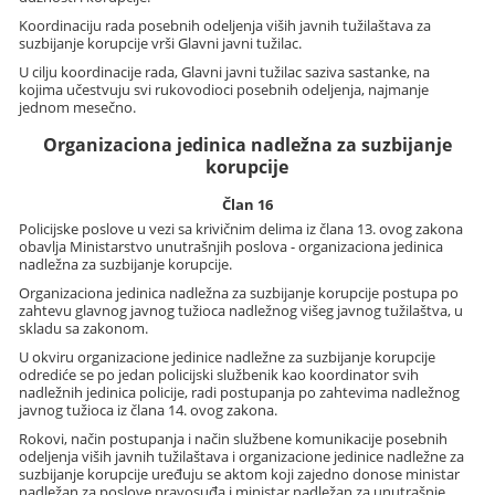
Koordinaciju rada posebnih odeljenja viših javnih tužilaštava za
suzbijanje korupcije vrši Glavni javni tužilac.
U cilju koordinacije rada, Glavni javni tužilac saziva sastanke, na
kojima učestvuju svi rukovodioci posebnih odeljenja, najmanje
jednom mesečno.
Organizaciona jedinica nadležna za suzbijanje
korupcije
Član 16
Policijske poslove u vezi sa krivičnim delima iz člana 13. ovog zakona
obavlja Ministarstvo unutrašnjih poslova - organizaciona jedinica
nadležna za suzbijanje korupcije.
Organizaciona jedinica nadležna za suzbijanje korupcije postupa po
zahtevu glavnog javnog tužioca nadležnog višeg javnog tužilaštva, u
skladu sa zakonom.
U okviru organizacione jedinice nadležne za suzbijanje korupcije
odrediće se po jedan policijski službenik kao koordinator svih
nadležnih jedinica policije, radi postupanja po zahtevima nadležnog
javnog tužioca iz člana 14. ovog zakona.
Rokovi, način postupanja i način službene komunikacije posebnih
odeljenja viših javnih tužilaštava i organizacione jedinice nadležne za
suzbijanje korupcije uređuju se aktom koji zajedno donose ministar
nadležan za poslove pravosuđa i ministar nadležan za unutrašnje