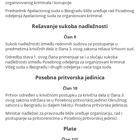
organizovanog kriminala i korupcije.
Predsednik Apelacionog suda u Beogradu bliže uređuje rad Posebnog
odeljenja Apelacionog suda za organizovani kriminal.
Rešavanje sukoba nadležnosti
Član 9
Sukob nadležnosti između redovnih sudova za postupanje u
predmetima krivičnih dela iz člana 3. ovog zakona rešava Vrhovni sud.
Odredba stava 1. ovog člana primenjuje se i u slučaju sukoba
nadležnosti između Posebnog odeljenja za organizovani kriminal
Višeg suda u Beogradu i drugih odeljenja i veća toga suda.
Posebna pritvorska jedinica
Član 10
Pritvor određen u krivičnom postupku za krivična dela iz člana 3.
ovog zakona izdržava se u Posebnoj pritvorskoj jedinici Okružnog
zatvora u Beogradu (u daljem tekstu: Posebna pritvorska jedinica).
Ministar nadležan za pravosuđe bliže uređuje organizaciju, rad i
postupanje sa pritvorenicima u Posebnoj pritvorskoj jedinici.
Plate
Član 11*