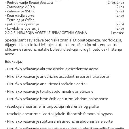
- Podvezivanje
Bottali ductus
-a
2 (p), 2 (a)
- Zatvaranje ASD a
2 (a)
- Zatvaranje VSD a
2 (a)
- Koarktacija aorte
2 (p)
- Tetralogija
Fallot
- palijativna operacija
2 (p)
- korektivna operacija
2 (p)
2.2.2.3. HIRURGIJA AORTE I SUPRAAORTNIH GRANA
1 mesec
Specijalizant savladava teorijska znanja: Etiopatogeneza, morfologija,
dijagnostika, klinika i lečenje akutnih i hroničnih formi stenozantno-
okluzivne i aneurizmatske bolesti, disekcija i drugih patoloških stanja
aorte.
Edukacija:
- Hirurško rešavanje akutne disekcije ascedentne aorte
- Hirurško rešavanje aneurizme ascedentne aorte i luka aorte
- Hirurško rešavanje aneurizme torakalne aorte
- Hirurško rešavanje torakoabdominalne aneurizme
- Hirurško rešavanje hroničnih aneurizmi abdominalne aorte
- resekcija aneurizme i interpozicija infrarenalnog grafta
- resekcija aneurizme i aortoilijakalni ili aortobifemoralni bypass
- Hirurško rešavanje rupturiranih aneurizmi abdominalne aorte
- Hirurško rešavanje stenozantno-okluzivne bolesti aortoilijačne regije