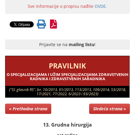
Sve informacije o propisu nađite
OVDE
.
Prijavite se na
mailing listu
!
PRAVILNIK
O SPECIJALIZACIJAMA I UŽIM SPECIJALIZACIJAMA ZDRAVSTVENIH
RADNIKA I ZDRAVSTVENIH SARADNIKA
("Sl. glasnik RS", br. 10/2013, 91/2013, 113/2013, 109/2014, 53/2018,
17/2021, 77/2022, 6/2023 i 93/2023)
« Prethodna strana
Sledeća strana »
13. Grudna hirurgija