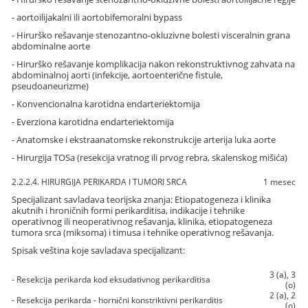
- aortoilijakalni ili aortobifemoralni bypass
- Hirurško rešavanje stenozantno-okluzivne bolesti visceralnin grana
abdominalne aorte
- Hirurško rešavanje komplikacija nakon rekonstruktivnog zahvata na
abdominalnoj aorti (infekcije, aortoenterične fistule,
pseudoaneurizme)
- Konvencionalna karotidna endarteriektomija
- Everziona karotidna endarteriektomija
- Anatomske i ekstraanatomske rekonstrukcije arterija luka aorte
- Hirurgija TOSa (resekcija vratnog ili prvog rebra, skalenskog mišića)
2.2.2.4. HIRURGIJA PERIKARDA I TUMORI SRCA
1 mesec
Specijalizant savladava teorijska znanja: Etiopatogeneza i klinika
akutnih i hroničnih formi perikarditisa, indikacije i tehnike
operativnog ili neoperativnog rešavanja, klinika, etiopatogeneza
tumora srca (miksoma) i timusa i tehnike operativnog rešavanja.
Spisak veština koje savladava specijalizant:
3 (a), 3
- Resekcija perikarda kod eksudativnog perikarditisa
(o)
2 (a), 2
- Resekcija perikarda - hornični konstriktivni perikarditis
(o)