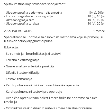
Spisak veština koje savladava specijalizant:
- Ultrasonografija abdomena - dijagnostika
10 (p), 50(o)
- Transezofagealna ultrasonografija
10 (p), 10 (o)
- Ultrasonografija srca
10 (p), 10 (o)
- Ultrasonografija toraksa
10 (p), 20 (o)
2.2.5. PULMOLOGIJA
1 mesec
Specijalizant se upoznaje sa osnovnim metodama koje se primenjuju
u funkcionalnoj dijagnostici pluća.
Edukacija:
- Spirometrija - bronhdilatacijski testovi
- Telesna pletizmografija
- Gasne analize - arterijska punkcija
- Difuzija i testovi difuzije
- Testovi zamaranja
- Kardiopulmonalni rizici za torakohirurške operacije
- Kardiopulmonalni testovi pre operacije
- Hronična opstruktivna bolest i mere fizikalne pripreme za plućnu
resekciju
- Opstrukcija velikih disajnih puteva i mere fizikalne pripreme i