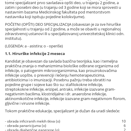
tome specijalizant prvo savladava opšti deo, u trajanju 2 godine, a
zatim i posebni deo (u trajanju od 3 godine koji se mora sprovesti u
nastavnim bazama Medicinskog fakulteta pod mentorstvom
nastavnika koji ispituju pojedine kolokvijume).
POČETNI (OPŠTI) DEO SPECIJALIZACIJA (obavezan je za sve hirurške
specijalnosti u trajanju od 2 godine, a može se obaviti u regionalnoj
zdravstvenoj ustanovi ili u specijalizovanoj univerzitetskoj klinici odn.
institutu).
(LEGENDA: a - asistira; o - operiše)
1.1. Hirurške infekcije 2 meseca
Kandidat je obavezan da savlada bazična teorijska, kao i temeljna
praktična znanja o mehanizmima biološke odbrane organizma od
infekcije, o patogenim mikroorganizmima, kao prouzrokovačima
infekcije uopšte, o prevenciji i lečenju hemoterapeuticima,
antibioticima i o imunizaciji. Posebnu pažnju treba obratiti na
pojedine grupe i sojeve kao što su: stafilokokne infekcije,
streptokokne infekcije, erizipel, antraks, infekcije izazvane gram-
negativnim bacilima, klostridijalne i dr. anaerobne infekcije,
aktinomikotične infekcije, infekcije izazvane gram-negativnom florom,
gljivične i virusne infekcije.
Tokom praktične edukacije, specijalizant je dužan da uradi sledeće:
- obrada inficiranih mekih tkiva (o)
10
- obrada panaricijuma (o)
6
- obrada dijabetične gangrene (o)
2