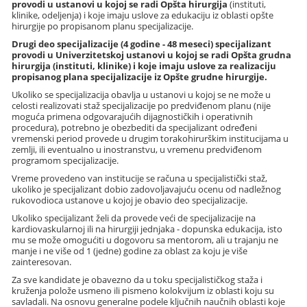
provodi u ustanovi u kojoj se radi Opšta hirurgija
(instituti,
klinike, odeljenja) i koje imaju uslove za edukaciju iz oblasti opšte
hirurgije po propisanom planu specijalizacije.
Drugi deo specijalizacije (4 godine - 48 meseci) specijalizant
provodi u Univerzitetskoj ustanovi u kojoj se radi Opšta grudna
hirurgija (instituti, klinike) i koje imaju uslove za realizaciju
propisanog plana specijalizacije iz Opšte grudne hirurgije.
Ukoliko se specijalizacija obavlja u ustanovi u kojoj se ne može u
celosti realizovati staž specijalizacije po predviđenom planu (nije
moguća primena odgovarajućih dijagnostičkih i operativnih
procedura), potrebno je obezbediti da specijalizant određeni
vremenski period provede u drugim torakohirurškim institucijama u
zemlji, ili eventualno u inostranstvu, u vremenu predviđenom
programom specijalizacije.
Vreme provedeno van institucije se računa u specijalistički staž,
ukoliko je specijalizant dobio zadovoljavajuću ocenu od nadležnog
rukovodioca ustanove u kojoj je obavio deo specijalizacije.
Ukoliko specijalizant želi da provede veći de specijalizacije na
kardiovaskularnoj ili na hirurgiji jednjaka - dopunska edukacija, isto
mu se može omogućiti u dogovoru sa mentorom, ali u trajanju ne
manje i ne više od 1 (jedne) godine za oblast za koju je više
zainteresovan.
Za sve kandidate je obavezno da u toku specijalističkog staža i
kruženja polože usmeno ili pismeno kolokvijum iz oblasti koju su
savladali. Na osnovu generalne podele ključnih naučnih oblasti koje