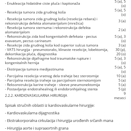
5 (a), 5
- Enukleacija hidatidne ciste pluća i kapitonaža
(o)
5 (a), 5
- Resekcija tumora zida grudnog koša
(o)
- Resekcija tumora zida grudnog koša (resekcija rebara) i
3 (a)
rekonstrukcija defekta alomaterijalom (mrežica)
- Resekcija tumora sternuma i rekonstrukcija defekta
2 (a)
alomaterijalom
- Rekonstrukcija zida kod kongenitalnih defekata - pectus
5 (a), 3
exavatum, pectus carinatum
(o)
- Resekcije zida grudnog koša kod superior sulcus tumora
3 (a)
- VATS hirurgija - pneumotoraks, klinaste resekcije, lobektomija,
30 (p),
dekortikacija pluća, dijagnostika
20 (o)
- Rekonstrukcije dijafragme kod traumatske rupture i
5 (a), 3
kongenitalnih hernija
(o)
5 (a), 5
- Ekstirpacija tumora medijastinuma
(o)
- Parcijalna resekcija vratnog dela traheje bez sterotomije
10 (a)
- Parcijalna resekcija traheje sa parcijalnom sternotomijom
5 (a)
- Reksonstrukcija karine traheje - sleeve pneumonektomija
5 (a)
- Postavljanje endotrahealnog ili endobronhijalnog stenta
5 (p)
9
2.2.2. KARDIOVASKULARNA HIRURGIJA
meseci
Spisak stručnih oblasti iz kardiovaskularne hirurgije:
- Kardiovaskularna dijagnostika
- Ekstrakorporalna cirkulacija i hirurgija urođenih srčanih mana
- Hirurgija aorte i supraaortnih grana