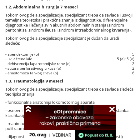
1.2. Abdominalna hirurgija 7 meseci
Tokom ovog dela specijalizacije, specijalizant treba da savlada i usvoji
temeljna teoretska i praktična znanja iz dijagnostike, diferencijalne
dijagnostike i lečenja svih akutnih abdominalnih stanja (sindrom
peritonitisa, sindrom ileusa i sindrom intraabdominalnog krvarenja).
Tokom ovog dela specijalizacije specijalizant je dužan da uradi
sledeće:
- apendektomije (o)
5
- uklještene kile
5 (a); 5 (o)
- dehiscencija laparotomijske rane (o)
2
- sutura perforativnog ulkusa (o)
2
- anastomoza tankog creva (o)
6
1.3. Traumatologija 9 meseci
Tokom ovog dela specijalizacije, specijalizant treba da savlada sledeća
teorijska znanja:
- funkcionalna anatomija lokomotornog aparata
- osnovni pojmovi o etiopatogenezi povreda (mehanizmi nastanka,
klasifikacije)
- reanimacija i terapija šoka kod traumatizovanih i
politraumatizovanih
- dijagnostički postupci u traumatologiji (grudni koš, duge kosti)