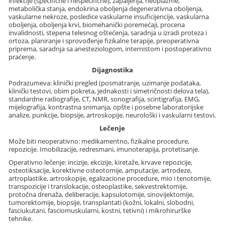
infekcije (specifične i nespecifične), zapaljenja, neoplazme,
metabolička stanja, endokrina oboljenja degenerativna oboljenja,
vaskularne nekroze, posledice vaskularne insuficijencije, vaskularna
oboljenja, oboljenja krvi, biomehanički poremećaji, procena
invalidnosti, stepena telesnog oštećenja, saradnja u izradi proteza i
ortoza, planiranje i sprovođenje fizikalne terapije, preoperativna
priprema, saradnja sa anesteziologom, internistom i postoperativno
praćenje.
Dijagnostika
Podrazumeva: klinički pregled (posmatranje, uzimanje podataka,
klinički testovi, obim pokreta, jednakosti i simetričnosti delova tela),
standardne radiografije, CT, NMR, sonografija, scintigrafija, EMG,
mijelografija, kontrastna snimanja, opšte i posebne laboratorijske
analize, punkcije, biopsije, artroskopije, neurološki i vaskularni testovi.
Lečenje
Može biti neoperativno: medikamentno, fizikalne procedure,
repozicije. Imobilizacije, redresmani, imunoterapija, protetisanje.
Operativno lečenje: incizije, ekcizije, kiretaže, krvave repozicije,
osteotiksacije, korektivne osteotomije, amputacije, artrodeze,
artroplastike, artroskopije, egalizacione procedure, mio i tenotomije,
transpozicije i translokacije, osteoplastike, sekvestrektomije,
protočna drenaža, deliberacije, kapsulotomije, sinovijektomije,
tumorektomije, biopsije, transplantati (kožni, lokalni, slobodni,
fasciukutani, fasciomuskularni, kostni, tetivni) i mikrohirurške
tehnike.