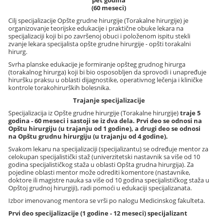
pet godina
(60 meseci)
Cilj specijalizacije Opšte grudne hirurgije (Torakalne hirurgije) je
organizovanje teorijske edukacije i praktične obuke lekara na
specijalizaciji koji bi po završenoj obuci i položenom ispitu stekli
zvanje lekara specijalista opšte grudne hirurgije - opšti torakalni
hirurg.
Svrha planske edukacije je formiranje opšteg grudnog hirurga
(torakalnog hirurga) koji bi bio osposobljen da sprovodi i unapređuje
hiruršku praksu u oblasti dijagnostike, operativnog lečenja i kliničke
kontrole torakohirurških bolesnika.
Trajanje specijalizacije
Specijalizacija iz Opšte grudne hirurgije (Torakalne hirurgije)
traje 5
godina - 60 meseci i sastoji se iz dva dela. Prvi deo se odnosi na
Opštu hirurgiju (u trajanju od 1 godine), a drugi deo se odnosi
na Opštu grudnu hirurgiju (u trajanju od 4 godine).
Svakom lekaru na specijalizaciji (specijalizantu) se određuje mentor za
celokupan specijalistički staž (univerzitetski nastavnik sa više od 10
godina specijalističkog staža u oblasti Opšta grudna hirurgija). Za
pojedine oblasti mentor može odrediti komentore (nastavnike,
doktore ili magistre nauka sa više od 10 godina specijalističkog staža u
Opštoj grudnoj hirurgiji), radi pomoći u edukaciji specijalizanata.
Izbor imenovanog mentora se vrši po nalogu Medicinskog fakulteta.
Prvi deo specijalizacije (1 godine - 12 meseci) specijalizant