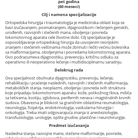
pet godina
(60 meseci)
Cilj i namena specijalizacije
Ortopedska hirurgija i traumatologija je medicinska oblast koja se
bavi izučavanjem, posmatranjem, dijagnostikom i lečenjem genskih,
urođenih, razvojnih i stečenih mana, oboljenja i povreda
lokomotornog aparata cele životne dobi. Cilj specijalizacije je
osposobljavanje ortopedskog hirurga da usvojenim teorijskim
znanjem i stečenim veštinama može zbrinuti i lečiti većinu bolesnika
sa malformacijama, oboljenjima i povredama lokomotornog aparata.
Ovo podrazumeva dijagnostiku, prevenciju, kritičnu odluku za
operativno ili neoperativno lečenje i multidisciplinarnu saradnju.
Delokrug rada
Ova specijalnost obuhvata dijagnostiku, prevenciju, lečenje,
rehabilitaciju i praćenje naslednih, razvojnih i stečenih malformacija,
metaboličkih stanja, neoplazmi, oboljenja i povreda svih struktura
koje pripadaju lokomotornom aparatu: kože, potkožnog tkiva, mišića
sa tetivama, kostiju, zglobova, perifernih nerava i magistralnih krvnih
sudova. Obavezna je bliskost sa graničnim oblastima reumatologija,
neurologija, fizijatrija, endokrinologija, vaskularna hirurgija i
onkologija. Treba imati odgovarajuća znanja iz anesteziologije,
transfuziologije, urologije, opšte grudne, plastične i neurohirurgije.
Predmet izučavanja
Nasledna stanja, razvojne mane, stečene malformacije, povrede,