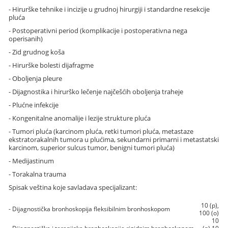
- Hirurške tehnike i incizije u grudnoj hirurgiji i standardne resekcije
pluća
- Postoperativni period (komplikacije i postoperativna nega
operisanih)
- Zid grudnog koša
- Hirurške bolesti dijafragme
- Oboljenja pleure
- Dijagnostika i hirurško lečenje najčešćih oboljenja traheje
- Plućne infekcije
- Kongenitalne anomalije i lezije strukture pluća
- Tumori pluća (karcinom pluća, retki tumori pluća, metastaze
ekstratorakalnih tumora u plućima, sekundarni primarni i metastatski
karcinom, superior sulcus tumor, benigni tumori pluća)
- Medijastinum
- Torakalna trauma
Spisak veština koje savladava specijalizant:
10 (p),
- Dijagnostička bronhoskopija fleksibilnim bronhoskopom
100 (o)
10