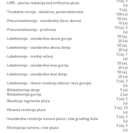
5 (a), 5
- LVRS - plućna redukcija kod emfizema pluća
(o)
5 (a),
- Torakalne incizije - aksilarna, posterolateralna
100 (o)
50 (a),
- Pneumonektomija - standardna (levo, desno)
10 (o)
10 (a), 5
- Pneumonektomija - proširena
(o)
50 (a),
- Lobektomija - standardna desna gornja
20 (o)
50 (a),
- Lobektomija - standardna desna donja
20 (o)
5 (a), 1
- Lobektomija - srednji režanj
(o)
50 (a),
- Lobektomija - standardna leva gornja
20 (o)
50 (a),
- Lobektomija - standardna leva donja
20 (o)
5 (a), 3
- Lobektomija - sleeve resekcija (desna i leva gornja)
(o)
- Bilobektomija donja
5 (a)
- Bilobektomija gornja
2 (a)
5 (a), 5
- Resekcija segmenta pluća
(o)
5 (a), 10
- Klinasta resekcija pluća
(o)
5 (a), 2
- Standardna resekcija tumora pluća i zida grudnog koša
(o)
5 (a), 5
- Ekstirpacija tumora, ciste pluća
(o)