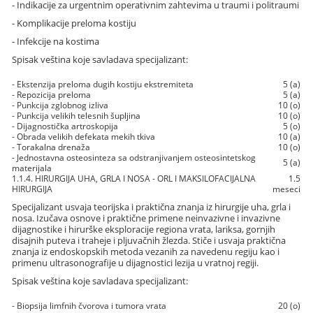
- Indikacije za urgentnim operativnim zahtevima u traumi i politraumi
- Komplikacije preloma kostiju
- Infekcije na kostima
Spisak veština koje savladava specijalizant:
- Ekstenzija preloma dugih kostiju ekstremiteta
5 (a)
- Repozicija preloma
5 (a)
- Punkcija zglobnog izliva
10 (o)
- Punkcija velikih telesnih šupljina
10 (o)
- Dijagnostička artroskopija
5 (o)
- Obrada velikih defekata mekih tkiva
10 (a)
- Torakalna drenaža
10 (o)
- Jednostavna osteosinteza sa odstranjivanjem osteosintetskog
5 (a)
materijala
1.1.4. HIRURGIJA UHA, GRLA I NOSA - ORL I MAKSILOFACIJALNA
1.5
HIRURGIJA
meseci
Specijalizant usvaja teorijska i praktična znanja iz hirurgije uha, grla i
nosa. Izučava osnove i praktične primene neinvazivne i invazivne
dijagnostike i hirurške eksploracije regiona vrata, lariksa, gornjih
disajnih puteva i traheje i pljuvačnih žlezda. Stiče i usvaja praktična
znanja iz endoskopskih metoda vezanih za navedenu regiju kao i
primenu ultrasonografije u dijagnostici lezija u vratnoj regiji.
Spisak veština koje savladava specijalizant:
- Biopsija limfnih čvorova i tumora vrata
20 (o)