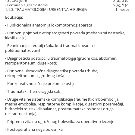
- Sutura jetre
5 (a), 5 (o)
- Formiranje gastrostome
5 (a), 5 (o)
1.1.3. TRAUMATOLOGIJA I URGENTNA HIRURGIJA
1 mesec
Edukacija:
- Funkcionalna anatomija lokomotornog aparata
- Osnovni pojmovi o etiopetogenezi povreda (mehanizmi nastanka,
klasifikacije)
- Reanimacija i terapija šoka kod traumatizovanih i
politraumatizovanih
- Dijagnostički postupci u traumatologiji (grudni koš, abdomen,
retroperitoneum, duge kosti)
- Osnovna ultrazvučna dijagnostika povreda trbuha,
retroperitoneuma, grudnog koša
- Konzervativno lečenje preloma kostiju
- Traumatski i hemoragijski šok
- Druge vitalne sistemske komplikacije traume (tromboembolija,
masna emobolija, respiratorne komplikacije, digestivni poremećaji,
hidroelektrolitiski disbalanas, postraumatske psihoze i druga
delirantna stanja)
- Priprema vitalno ugroženog bolesnika za operativno lečenje
- Postoperativna nega bolesnika