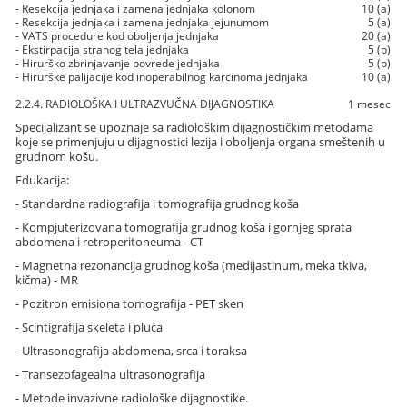
- Resekcija jednjaka i zamena jednjaka kolonom
10 (a)
- Resekcija jednjaka i zamena jednjaka jejunumom
5 (a)
- VATS procedure kod oboljenja jednjaka
20 (a)
- Ekstirpacija stranog tela jednjaka
5 (p)
- Hirurško zbrinjavanje povrede jednjaka
5 (p)
- Hirurške palijacije kod inoperabilnog karcinoma jednjaka
10 (a)
2.2.4. RADIOLOŠKA I ULTRAZVUČNA DIJAGNOSTIKA
1 mesec
Specijalizant se upoznaje sa radiološkim dijagnostičkim metodama
koje se primenjuju u dijagnostici lezija i oboljenja organa smeštenih u
grudnom košu.
Edukacija:
- Standardna radiografija i tomografija grudnog koša
- Kompjuterizovana tomografija grudnog koša i gornjeg sprata
abdomena i retroperitoneuma - CT
- Magnetna rezonancija grudnog koša (medijastinum, meka tkiva,
kičma) - MR
- Pozitron emisiona tomografija - PET sken
- Scintigrafija skeleta i pluća
- Ultrasonografija abdomena, srca i toraksa
- Transezofagealna ultrasonografija
- Metode invazivne radiološke dijagnostike.