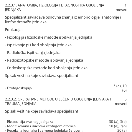
2.2.3.1. ANATOMIJA, FIZIOLOGIJA I DIJAGNOSTIKA OBOLJENJA
1
JEDNJAKA
mesec
Specijalizant savladava osnovna znanja iz embriologije, anatomije i
limfne drenaže jednjaka.
Edukacija:
- Fiziologija i fiziološke metode ispitivanja jednjaka
- Ispitivanje pH kod oboljenja jednjaka
- Radiološka ispitivanja jednjaka
- Radioizotopske metode ispitivanja jednjaka
- Endoskospske metode kod oboljenja jednjaka
Spisak veština koje savladava specijalizant:
5 (a), 10
- Ezofagoskopija
(o)
2.2.3.2. OPERATIVNE METODE U LEČENJU OBOLJENJA JEDNJAKA I
5
TRAUMA JEDNJAKA
meseci
Spisak veština koje savladava specijalizant:
- Ekspozicija vratnog jednjaka
30 (a), 5(o)
- Modifikovana
Hellerova
ezofagomiotomija
10 (a), 3(o)
- Resekcija jednjaka i zamena jednjaka želucem
30 (a)