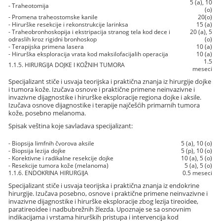
5 (a), 10
- Traheotomija
(o)
- Promena traheostomske kanile
20(o)
- Hirurške resekcije i rekonstrukcije larinksa
15 (a)
- Traheobronhoskopija i ekstripacija stranog tela kod dece i
20 (a), 5
odraslih kroz rigidni bronhoskop
(o)
- Terapijska primena lasera
10 (a)
- Hirurška eksploracija vrata kod maksilofacijalih operacija
10 (a)
1.5
1.1.5. HIRURGIJA DOJKE I KOŽNIH TUMORA
meseci
Specijalizant stiče i usvaja teorijska i praktična znanja iz hirurgije dojke
i tumora kože. Izučava osnove i praktične primene neinvazivne i
invazivne dijagnostike i hirurške eksploracije regiona dojke i aksile.
Izučava osnove dijagnostike i terapije najčešćih primarnih tumora
kože, posebno melanoma.
Spisak veština koje savladava specijalizant:
- Biopsija limfnih čvorova aksile
5 (a), 10 (o)
- Biopsija lezija dojke
5 (p), 10 (o)
- Korektivne i radikalne resekcije dojke
10 (a), 5 (o)
- Resekcije tumora kože (melanoma)
5 (a), 5 (o)
1.1.6. ENDOKRINA HIRURGIJA
0.5 meseci
Specijalizant stiče i usvaja teorijska i praktična znanja iz endokrine
hirurgije. Izučava posebno, osnove i praktične primene neinvazivne i
invazivne dijagnostike i hirurške eksploracije zbog lezija tireoidee,
paratireoidee i nadbubrežnih žlezda. Upoznaje se sa osnovnim
indikacijama i vrstama hirurških pristupa i intervencija kod