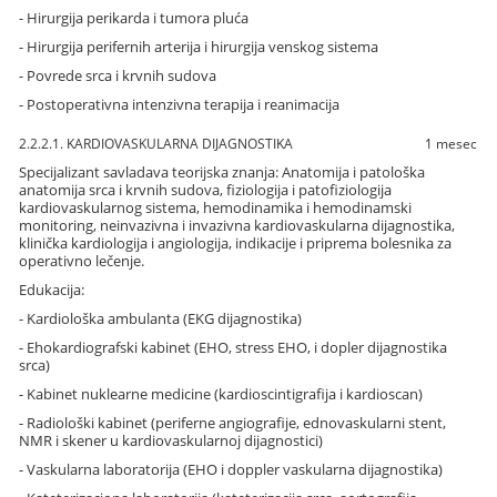
- Hirurgija perikarda i tumora pluća
- Hirurgija perifernih arterija i hirurgija venskog sistema
- Povrede srca i krvnih sudova
- Postoperativna intenzivna terapija i reanimacija
2.2.2.1. KARDIOVASKULARNA DIJAGNOSTIKA
1 mesec
Specijalizant savladava teorijska znanja: Anatomija i patološka
anatomija srca i krvnih sudova, fiziologija i patofiziologija
kardiovaskularnog sistema, hemodinamika i hemodinamski
monitoring, neinvazivna i invazivna kardiovaskularna dijagnostika,
klinička kardiologija i angiologija, indikacije i priprema bolesnika za
operativno lečenje.
Edukacija:
- Kardiološka ambulanta (EKG dijagnostika)
- Ehokardiografski kabinet (EHO, stress EHO, i dopler dijagnostika
srca)
- Kabinet nuklearne medicine (kardioscintigrafija i kardioscan)
- Radiološki kabinet (periferne angiografije, ednovaskularni stent,
NMR i skener u kardiovaskularnoj dijagnostici)
- Vaskularna laboratorija (EHO i doppler vaskularna dijagnostika)