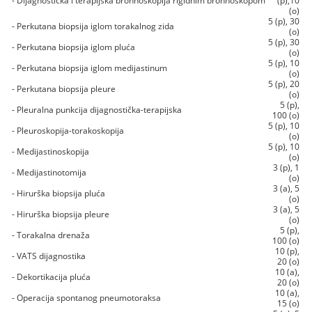
- Dijagnostička i terapijska bronhoskopija rigidnim bronhoskopom
(p),10
(o)
5 (p), 30
- Perkutana biopsija iglom torakalnog zida
(o)
5 (p), 30
- Perkutana biopsija iglom pluća
(o)
5 (p), 10
- Perkutana biopsija iglom medijastinum
(o)
5 (p), 20
- Perkutana biopsija pleure
(o)
5 (p),
- Pleuralna punkcija dijagnostička-terapijska
100 (o)
5 (p), 10
- Pleuroskopija-torakoskopija
(o)
5 (p), 10
- Medijastinoskopija
(o)
3 (p), 1
- Medijastinotomija
(o)
3 (a), 5
- Hirurška biopsija pluća
(o)
3 (a), 5
- Hirurška biopsija pleure
(o)
5 (p),
- Torakalna drenaža
100 (o)
10 (p),
- VATS dijagnostika
20 (o)
10 (a),
- Dekortikacija pluća
20 (o)
10 (a),
- Operacija spontanog pneumotoraksa
15 (o)