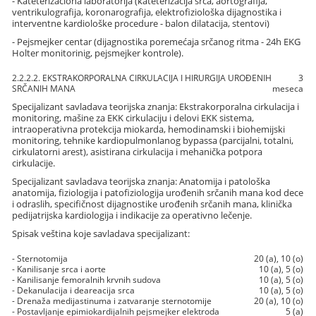
- Kateterizaciona laboratorija (kateterizacija srca, aortografija,
ventrikulografija, koronarografija, elektrofiziološka dijagnostika i
interventne kardiološke procedure - balon dilatacija, stentovi)
- Pejsmejker centar (dijagnostika poremećaja srčanog ritma - 24h EKG
Holter monitorinig, pejsmejker kontrole).
2.2.2.2. EKSTRAKORPORALNA CIRKULACIJA I HIRURGIJA UROĐENIH
3
SRČANIH MANA
meseca
Specijalizant savladava teorijska znanja: Ekstrakorporalna cirkulacija i
monitoring, mašine za EKK cirkulaciju i delovi EKK sistema,
intraoperativna protekcija miokarda, hemodinamski i biohemijski
monitoring, tehnike kardiopulmonlanog bypassa (parcijalni, totalni,
cirkulatorni arest), asistirana cirkulacija i mehanička potpora
cirkulacije.
Specijalizant savladava teorijska znanja: Anatomija i patološka
anatomija, fiziologija i patofiziologija urođenih srčanih mana kod dece
i odraslih, specifičnost dijagnostike urođenih srčanih mana, klinička
pedijatrijska kardiologija i indikacije za operativno lečenje.
Spisak veština koje savladava specijalizant:
- Sternotomija
20 (a), 10 (o)
- Kanilisanje srca i aorte
10 (a), 5 (o)
- Kanilisanje femoralnih krvnih sudova
10 (a), 5 (o)
- Dekanulacija i deareacija srca
10 (a), 5 (o)
- Drenaža medijastinuma i zatvaranje sternotomije
20 (a), 10 (o)
- Postavljanje epimiokardijalnih pejsmejker elektroda
5 (a)