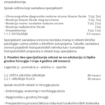
simpatektomije.
Spisak veština koje savladava specijalizant:
- Ultrasonografska dijagnostika nodozne strume štitaste žlezde
5 (p), 5(o)
- Resekcija štitaste žlezde zbog karcinoma
5 (a), 1(o)
- Resekcija vratne i torakalne nodozne strume
5 (a), 3 (o)
- Resekcija nadbubrežne žlezde
3 (a)
- Simpatektomija
3 (a), 5 (o)
1.1.7. PATOLOGIJA
0.5 meseci
Specijalizant savladava osnovna teorijska znanja iz oblasti kliničke
patologije i uzima učešće u kliničkim autopsijama. Takođe, savladava
osnove pojedinih histopatoloških tehnika kao i tumačenje
histopatoloških preparata iz oblasti koju specijalizira.
2. Posebni deo specijalizacije odnosi se na edukaciju iz Opšte
grudne hirurgije i traje 4 godine (48 meseci):
Legenda: p - posmatra; a - asistira, o - operiše
2.2. OPŠTA GRUDNA HIRURGIJA
48 meseci
2.2.1. HIRURGIJA PLUĆA
30 meseci
Spisak stručnih oblasti iz Hirurgije pluća:
- Embriologija, anatomija i morfologija pluća
- Dijagnostika u grudnoj hirurgiji
- Preoperativna procena faktora rizika kod torakohirurških bolesnika