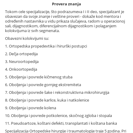
Provera znanja
Tokom cele specijalizacije, što podrazumeva I i II deo, specijalizant je
obavezan da svoje znanje i veštine proveri - dokaže kod mentora i
određenih nastavnika u vidu prikaza slučajeva, radom u operacionoj
sali, dijagnostikom, diferencijalnom dijagnostikom i polaganjem
kolokvijuma iz svih segmenata.
Obavezni kolokvijumi su:
1. Ortopedska propedevtika i hirurški postupci
2. Dečja ortopedija
3. Neuroortopedija
4. Onkoortopedija
5. Oboljenja i povrede kičmenog stuba
6. Oboljenja i povrede gornjeg ekstremiteta
7. Oboljenja i povrede šake i rekonstruktivna mikrohirurgija
8. Oboljenja i povrede karlice, kuka i natkolenice
9. Oboljenja i povrede kolena
10. Oboljenja i povrede potkolenice, skočnog zgloba i stopala
11. Pseudoartoze, koštani defekti, transplantati i koštana banka
Specijalizacija Ortopedske hirurgije i traumatologije traje 5 godina. Pri