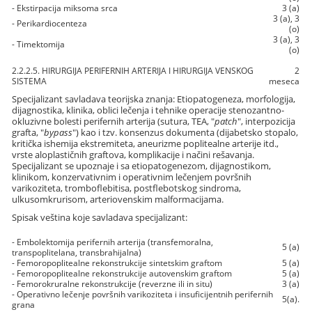
- Ekstirpacija miksoma srca
3 (a)
3 (a), 3
- Perikardiocenteza
(o)
3 (a), 3
- Timektomija
(o)
2.2.2.5. HIRURGIJA PERIFERNIH ARTERIJA I HIRURGIJA VENSKOG
2
SISTEMA
meseca
Specijalizant savladava teorijska znanja: Etiopatogeneza, morfologija,
dijagnostika, klinika, oblici lečenja i tehnike operacije stenozantno-
okluzivne bolesti perifernih arterija (sutura, TEA, "
patch
", interpozicija
grafta, "
bypass
") kao i tzv. konsenzus dokumenta (dijabetsko stopalo,
kritička ishemija ekstremiteta, aneurizme poplitealne arterije itd.,
vrste aloplastičnih graftova, komplikacije i načini rešavanja.
Specijalizant se upoznaje i sa etiopatogenezom, dijagnostikom,
klinikom, konzervativnim i operativnim lečenjem površnih
varikoziteta, tromboflebitisa, postflebotskog sindroma,
ulkusomkrurisom, arteriovenskim malformacijama.
Spisak veština koje savladava specijalizant:
- Embolektomija perifernih arterija (transfemoralna,
5 (a)
transpoplitelana, transbrahijalna)
- Femoropoplitealne rekonstrukcije sintetskim graftom
5 (a)
- Femoropoplitealne rekonstrukcije autovenskim graftom
5 (a)
- Femorokruralne rekonstrukcije (reverzne ili in situ)
3 (a)
- Operativno lečenje površnih varikoziteta i insuficijentnih perifernih
5(a).
grana