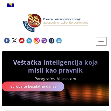
Veštačka inteligencija koja
misli kao pravnik
Paragrafov AI asistent
Isprobajte besplatno danas