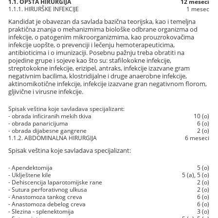
1.1. OPŠTA HIRURGIJA
12 meseci
1.1.1. HIRURŠKE INFEKCIJE
1 mesec
Kandidat je obavezan da savlada bazična teorijska, kao i temeljna
praktična znanja o mehanizmima biološke odbrane organizma od
infekcije, o patogenim mikroorganizmima, kao prouzrokovačima
infekcije uopšte, o prevenciji i lečenju hemoterapeuticima,
antibioticima i o imunizaciji. Posebnu pažnju treba obratiti na
pojedine grupe i sojeve kao što su: stafilokokne infekcije,
streptokokne infekcije, erizipel, antraks, infekcije izazvane gram
negativnim bacilima, klostridijalne i druge anaerobne infekcije,
aktinomikotične infekcije, infekcije izazvane gran negativnom florom,
gljivične i virusne infekcije.
Spisak veština koje savladava specijalizant:
- obrada inficiranih mekih tkiva
10 (o)
- obrada panaricijuma
6 (o)
- obrada dijabesne gangrene
2 (o)
1.1.2. ABDOMINALNA HIRURGIJA
6 meseci
Spisak veština koje savladava specijalizant:
- Apendektomija
5 (o)
- Uklještene kile
5 (a), 5 (o)
- Dehiscencija laparotomijske rane
2 (o)
- Sutura perforativnog ulkusa
2 (o)
- Anastomoza tankog creva
6 (o)
- Anastomoza debelog creva
6 (o)
- Slezina - splenektomija
3 (o)