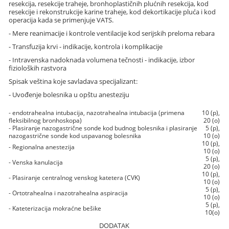
resekcija, resekcije traheje, bronhoplastičnih plućnih resekcija, kod
resekcije i rekonstrukcije karine traheje, kod dekortikacije pluća i kod
operacija kada se primenjuje VATS.
- Mere reanimacije i kontrole ventilacije kod serijskih preloma rebara
- Transfuzija krvi - indikacije, kontrola i komplikacije
- Intravenska nadoknada volumena tečnosti - indikacije, izbor
fizioloških rastvora
Spisak veština koje savladava specijalizant:
- Uvođenje bolesnika u opštu anesteziju
- endotrahealna intubacija, nazotrahealna intubacija (primena
10 (p),
fleksibilnog bronhoskopa)
20 (o)
- Plasiranje nazogastrične sonde kod budnog bolesnika i plasiranje
5 (p),
nazogastrične sonde kod uspavanog bolesnika
10 (o)
10 (p),
- Regionalna anestezija
10 (o)
5 (p),
- Venska kanulacija
20 (o)
10 (p),
- Plasiranje centralnog venskog katetera (CVK)
10 (o)
5 (p),
- Ortotrahealna i nazotrahealna aspiracija
10 (o)
5 (p),
- Kateterizacija mokraćne bešike
10(o)
DODATAK