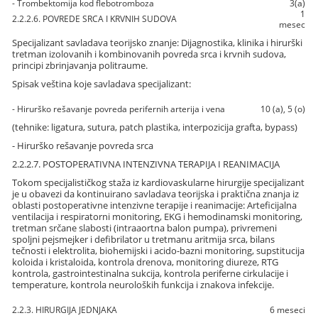
- Trombektomija kod flebotromboza
3(a)
1
2.2.2.6. POVREDE SRCA I KRVNIH SUDOVA
mesec
Specijalizant savladava teorijsko znanje: Dijagnostika, klinika i hirurški
tretman izolovanih i kombinovanih povreda srca i krvnih sudova,
principi zbrinjavanja politraume.
Spisak veština koje savladava specijalizant:
- Hirurško rešavanje povreda perifernih arterija i vena
10 (a), 5 (o)
(tehnike: ligatura, sutura, patch plastika, interpozicija grafta, bypass)
- Hirurško rešavanje povreda srca
2.2.2.7. POSTOPERATIVNA INTENZIVNA TERAPIJA I REANIMACIJA
Tokom specijalističkog staža iz kardiovaskularne hirurgije specijalizant
je u obavezi da kontinuirano savladava teorijska i praktična znanja iz
oblasti postoperativne intenzivne terapije i reanimacije: Arteficijalna
ventilacija i respiratorni monitoring, EKG i hemodinamski monitoring,
tretman srčane slabosti (intraaortna balon pumpa), privremeni
spoljni pejsmejker i defibrilator u tretmanu aritmija srca, bilans
tečnosti i elektrolita, biohemijski i acido-bazni monitoring, supstitucija
koloida i kristaloida, kontrola drenova, monitoring diureze, RTG
kontrola, gastrointestinalna sukcija, kontrola periferne cirkulacije i
temperature, kontrola neuroloških funkcija i znakova infekcije.
2.2.3. HIRURGIJA JEDNJAKA
6 meseci