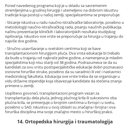
Pored navedenog programa koji je u skladu sa savremenim
stremljenjima u grudnoj hirurgiji i utemeljeno na dobrom iskustvu
tradicije koja postoji u našoj zemlji, specijalizantima se preporučuje:
- Sticanje iskustva u radu naučno-istraživačke laboratorije, posebno u
metodologiji naučno-istraživačkog rada, pisanju naučnih publikacija,
načinu prezentacije kliničkih i laboratorijskih rezultata studijskog
ispitivanja. Iskustvo ove vrste se preporučuje za hirurga u trajanju do
najviše dve godine.
- Stručno usavršavanje u svetskim centrima koji se bave
transplantacionom hirurgijom pluća. Ova vrsta edukacije bi trebalo
da bude u trajanju od najkraće jedne godine, a namenjena je mladim
specijalistima koji nisu stariji od 38 godina. Podrazumeva se da su
kandidati za ovu vrstu postspecijalističke edukacije dobri poznavaoci
osnovne hirurške struke, posebno da su saradnici ili već i nastavnici
medicinskog fakulteta. Edukacija ove vrste treba da se organizuje u
vidu državne stipendije koja obavezuje kandidate da stečena znanja
primene u zemlji.
Uopšteno govoreći, transplantacioni program vezan za
transplantaciju dela pluća, jednog plućnog krila ili sukcesivno oba
plućna krila, se primenjuje u brojnim centrima u Evropi i u svetu,
posebno u SAD. Iskustva u ovoj oblasti su značajna i brojna i ova
hirurška disciplina ima svoje značajno mesto u hirurškoj praksi.
14. Ortopedska hirurgija i traumatologija