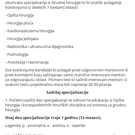
obuhvata specijalizacija iz Grudne hirurgije to bi značilo polaganje
kolokvijuma iz sledećih 7 (sedam) oblasti:
- Opšta hirurgija
- Hirurgija pluća
- Kardiovaskularna hirurgija
- Hirurgija jednjaka
- Radiološka i ultrazvučna dijagnostika
- Pulmologija
- Anestezija i reanimacija
Sve kolokvijume kandidati bi polagali pred odgovornim mentorom ili
pred komisijom koju sačinjavaju samo zvanično imenovani mentori
za odgovarajuću oblast. Pismeni test bi sačinili imenovani mentori. U
svakom testu pojedinačno mora biti najmanje 20-30 pitanja.
Sadržaj specijalizacije
1. Početni (opšti) deo specijalizacije se odnosi na edukaciju iz Opšte
hirurgije i korespodentnih hirurških disciplina od interesa za grudnu
hirurgiju.
Ovaj deo specijalizacije traje 1 godinu (12 meseci).
Legenda: p - posmatra; a - asistira, o - operiše