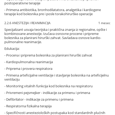
postoperativne terapije
- Primena antibiotika, bronhodilatatora, analgetika i kardiogene
terapije kod bolesnika pre i posle torakohirurške operacije
2.2.6 ANESTEZIJA I REANIMACIJA
1 mesec
Specijalizant usvaja teorijska i praktična znanja iz regionalne, opšte i
kombinovane anestezije. Izučava osnovne procene i pripreme
bolesnika za planirani hirurški zahvat. Savladava osnove kardio-
pulmonalne reanimacije.
Edukacija:
- Procena i priprema bolesnika za planirani hirurški zahvat
- Kardiopulmonalna reanimacija
- Priprema i provera respiratora
- Primena arteficijalne ventilacije i stavljanje bolesnika na arteficijelnu
ventilaciju
- Monitoring vitalnih funkcija kod bolesnika na respiratoru
- Privremeni pejsmejker - indikacije za primenu i primena
- Defibrilator - indikacije za primenu i primena
- Respiratorna fizikalna terapija
- Specifičnosti anestezioloških postupaka kod standardnih plućnih