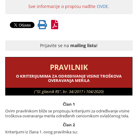
Sve informacije o propisu nađite
OVDE
.
Prijavite se na
mailing listu
!
PRAVILNIK
O KRITERIJUMIMA ZA ODREĐIVANJE VISINE TROŠKOVA
OVERAVANJA MERILA
("Sl. glasnik RS", br. 34/2017 i 104/2020)
Član 1
Ovim pravilnikom bliže se propisuju kriterijumi za određivanje visine
troškova overavanja merila određenih cenovnikom ovlašćenog tela.
Član 2
Kriterijumi iz člana 1. ovog pravilnika su: