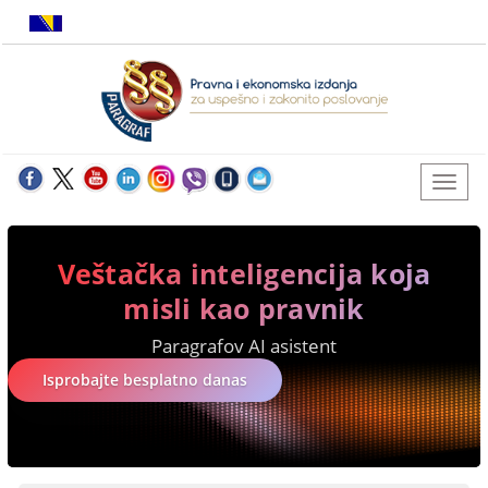
Veštačka inteligencija koja
misli kao pravnik
Paragrafov AI asistent
Isprobajte besplatno danas