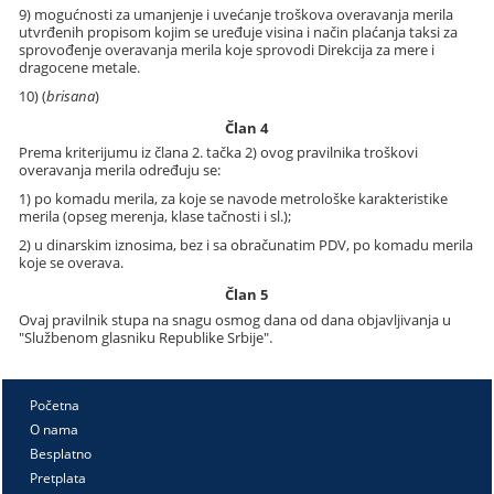
9) mogućnosti za umanjenje i uvećanje troškova overavanja merila
utvrđenih propisom kojim se uređuje visina i način plaćanja taksi za
sprovođenje overavanja merila koje sprovodi Direkcija za mere i
dragocene metale.
10) (
brisana
)
Član 4
Prema kriterijumu iz člana 2. tačka 2) ovog pravilnika troškovi
overavanja merila određuju se:
1) po komadu merila, za koje se navode metrološke karakteristike
merila (opseg merenja, klase tačnosti i sl.);
2) u dinarskim iznosima, bez i sa obračunatim PDV, po komadu merila
koje se overava.
Član 5
Ovaj pravilnik stupa na snagu osmog dana od dana objavljivanja u
"Službenom glasniku Republike Srbije".
Početna
O nama
Besplatno
Pretplata