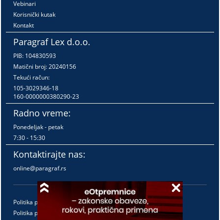
Vebinari
Korisnički kutak
Kontakt
Paragraf Lex d.o.o.
PIB: 104830593
Matični broj: 20240156
Tekući račun:
105-3029346-18
160-0000000380290-23
Radno vreme:
Ponedeljak - petak
7:30 - 15:30
Kontaktirajte nas:
online@paragraf.rs
Politika privatnosti
Politika pružanja usluga