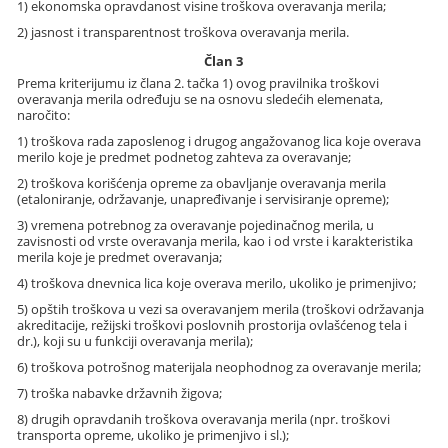
1) ekonomska opravdanost visine troškova overavanja merila;
2) jasnost i transparentnost troškova overavanja merila.
Član 3
Prema kriterijumu iz člana 2. tačka 1) ovog pravilnika troškovi
overavanja merila određuju se na osnovu sledećih elemenata,
naročito:
1) troškova rada zaposlenog i drugog angažovanog lica koje overava
merilo koje je predmet podnetog zahteva za overavanje;
2) troškova korišćenja opreme za obavljanje overavanja merila
(etaloniranje, održavanje, unapređivanje i servisiranje opreme);
3) vremena potrebnog za overavanje pojedinačnog merila, u
zavisnosti od vrste overavanja merila, kao i od vrste i karakteristika
merila koje je predmet overavanja;
4) troškova dnevnica lica koje overava merilo, ukoliko je primenjivo;
5) opštih troškova u vezi sa overavanjem merila (troškovi održavanja
akreditacije, režijski troškovi poslovnih prostorija ovlašćenog tela i
dr.), koji su u funkciji overavanja merila);
6) troškova potrošnog materijala neophodnog za overavanje merila;
7) troška nabavke državnih žigova;
8) drugih opravdanih troškova overavanja merila (npr. troškovi
transporta opreme, ukoliko je primenjivo i sl.);