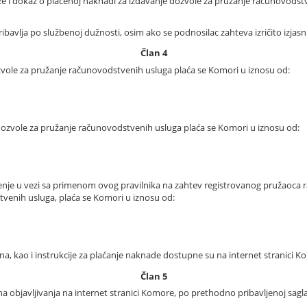
že i dokaz o plaćenoj naknadi za izdavanje dozvole za pružanje računovods
pribavlja po službenoj dužnosti, osim ako se podnosilac zahteva izričito izjas
Član 4
ole za pružanje računovodstvenih usluga plaća se Komori u iznosu od:
zvole za pružanje računovodstvenih usluga plaća se Komori u iznosu od:
nje u vezi sa primenom ovog pravilnika na zahtev registrovanog pružaoca r
venih usluga, plaća se Komori u iznosu od:
lana, kao i instrukcije za plaćanje naknade dostupne su na internet stranici K
Član 5
 objavljivanja na internet stranici Komore, po prethodno pribavljenoj sagl