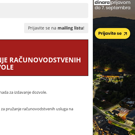
Prijavite se na
mailing listu
!
ANJE RAČUNOVODSTVENIH
VOLE
nada za izdavanje dozvole.
e za pružanje računovodstvenih usluga na