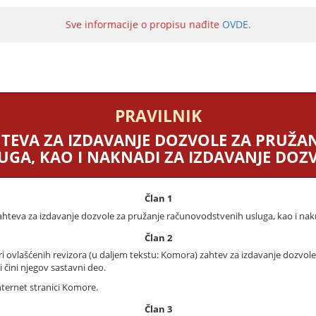
Sve informacije o propisu nađite
OVDE
.
PRAVILNIK
AHTEVA ZA IZDAVANJE DOZVOLE ZA PRUŽ
UGA, KAO I NAKNADI ZA IZDAVANJE DOZ
Član 1
ahteva za izdavanje dozvole za pružanje računovodstvenih usluga, kao i nak
Član 2
 ovlašćenih revizora (u daljem tekstu: Komora) zahtev za izdavanje dozvol
i čini njegov sastavni deo.
nternet stranici Komore.
Član 3