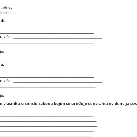
__________________
ntralnog
dnosti)
ik:
_____________________________________________________________
višta: __________________________________________________________
____________________________________________________________
 ______________________________________________________________
 _____________________________________________________________
___________________________________________________________
ja:
_____________________________________________________________
višta: __________________________________________________________
_____________________________________________________________
 _______________________________________________________________
 ______________________________________________________________
m vlasniku u smislu zakona kojim se uređuje centralna evidencija stv
______________________________________________________________
_____________________________________________________________
_______________________________________________________________
_____________________________________________________________
____________________________________________________________