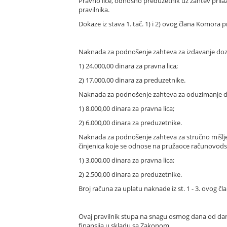
Pravno lice, odnosno preduzetnik uz zahtev prila
pravilnika.
Dokaze iz stava 1. tač. 1) i 2) ovog člana Komora 
Naknada za podnošenje zahteva za izdavanje dozv
1) 24.000,00 dinara za pravna lica;
2) 17.000,00 dinara za preduzetnike.
Naknada za podnošenje zahteva za oduzimanje do
1) 8.000,00 dinara za pravna lica;
2) 6.000,00 dinara za preduzetnike.
Naknada za podnošenje zahteva za stručno mišlje
činjenica koje se odnose na pružaoce računovodst
1) 3.000,00 dinara za pravna lica;
2) 2.500,00 dinara za preduzetnike.
Broj računa za uplatu naknade iz st. 1 - 3. ovog č
Ovaj pravilnik stupa na snagu osmog dana od dana
finansija u skladu sa Zakonom.