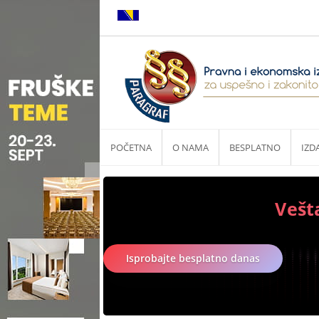
POČETNA
O NAMA
BESPLATNO
IZD
Vešt
Isprobajte besplatno danas