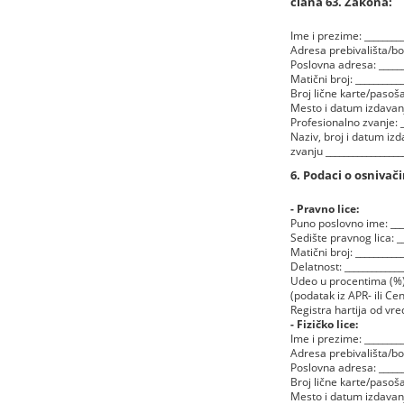
člana 63. Zakona:
Ime i prezime: _________
Adresa prebivališta/bora
Poslovna adresa: _______
Matični broj: ___________
Broj lične karte/pasoša:
Mesto i datum izdavanja:
Profesionalno zvanje: __
Naziv, broj i datum i
zvanju _________________
6. Podaci o osnivač
- Pravno lice:
Puno poslovno ime: _____
Sedište pravnog lica: __
Matični broj: ___________
Delatnost: _____________
Udeo u procentima (%):
(podatak iz APR- ili Ce
Registra hartija od vre
- Fizičko lice:
Ime i prezime: _________
Adresa prebivališta/bora
Poslovna adresa: _______
Broj lične karte/pasoša:
Mesto i datum izdavanja: