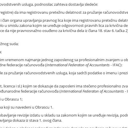
ovodstvenih usluga, podnosilac zahteva dostavlja sledeće:
ne registre) da ima registrovanu pretežnu delatnost za pružanje računovodstv
 i član organa upravljanja pravnog lica koje ima registrovanu pretežnu dela
u smislu zakona kojim se uređuje odgovornost pravnih lica za krivična del
 lice da nije pravnosnažno osuđeno za krivična dela iz člana 18. stav 6. tačka
ležnog suda;
a;
 vremenom najmanje jednog zaposlenog sa profesionalnim zvanjem u oblasti
dne federacije računovođa (
International Federaton of Accountants
- IFAC):
e za pružanje računovodstvenih usluga, koja sadrži podatke o imenu i prezi
t, licenca i sl.) kojim se dokazuje da zaposleni ima stečeno profesionalno zvan
Međunarodne federacije računovođa (
International Federaton of Accountants
- 
i u Obrascu 1;
na koji su navedeni u Obrascu 1.
obavljanje revizije izdatu u skladu sa zakonom kojim se uređuje revizija, po
ljanja dokaza iz stava 1. ovog člana.