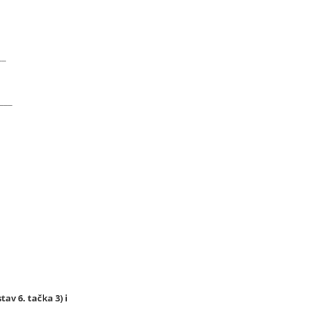
__
___
tav 6. tačka 3) i