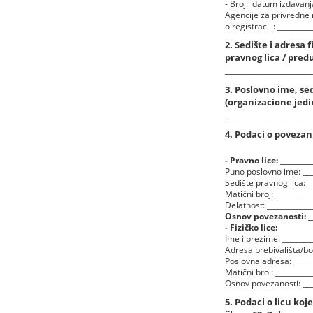
- Broj i datum izdavan
Agencije za privredne 
o registraciji: _________
2. Sedište i adresa f
pravnog lica / predu
_____________________
3. Poslovno ime, sedi
(organizacione jedi
_____________________
4. Podaci o povezan
- Pravno lice: _________
Puno poslovno ime: _____
Sedište pravnog lica: __
Matični broj: ___________
Delatnost: _____________
Osnov povezanosti: ____
- Fizičko lice:
Ime i prezime: _________
Adresa prebivališta/bora
Poslovna adresa: _______
Matični broj: ___________
Osnov povezanosti: _____
5. Podaci o licu koj