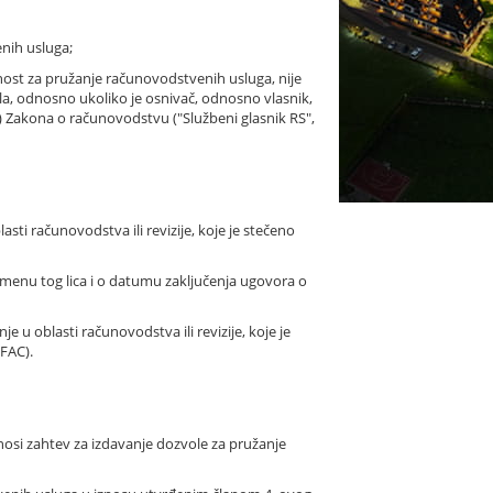
enih usluga;
tnost za pružanje računovodstvenih usluga, nije
a, odnosno ukoliko je osnivač, odnosno vlasnik,
 2) Zakona o računovodstvu ("Službeni glasnik RS",
 računovodstva ili revizije, koje je stečeno
menu tog lica i o datumu zaključenja ugovora o
je u oblasti računovodstva ili revizije, koje je
IFAC).
dnosi zahtev za izdavanje dozvole za pružanje