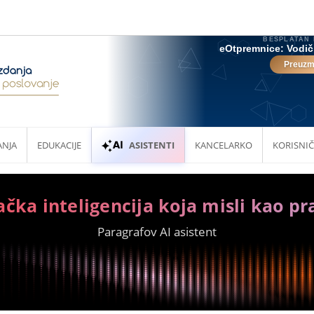
ANJA
EDUKACIJE
ASISTENTI
KANCELARKO
KORISNIČ
ačka inteligencija koja misli kao pr
Paragrafov AI asistent