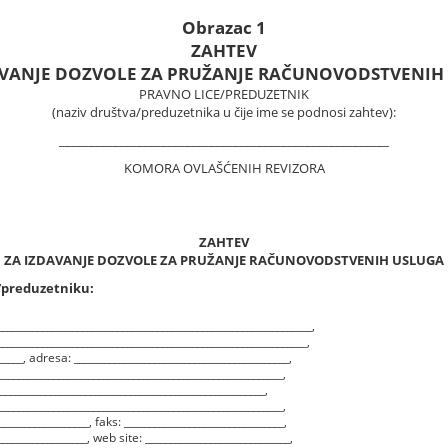
Obrazac 1
ZAHTEV
AVANJE DOZVOLE ZA PRUŽANJE RAČUNOVODSTVENIH
PRAVNO LICE/PREDUZETNIK
(naziv društva/preduzetnika u čije ime se podnosi zahtev):
_______________________________________________________
KOMORA OVLAŠĆENIH REVIZORA
ZAHTEV
ZA IZDAVANJE DOZVOLE ZA PRUŽANJE RAČUNOVODSTVENIH USLUGA
u/preduzetniku:
_____________________________________________________________,
_____________________________________________________________,
_____, adresa: ___________________________________________,
________________________________________________________,
______________________________________________________,
_________________________________________________________,
__________________, faks: ________________________________,
__________________, web site: _____________________________,