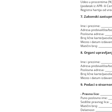
Udeo u procentima (%): 
(podatak iz APR- ili Ce
Registra hartija od vre
7. Zakonski zastupn
Ime i prezime: _________
Adresa prebivališta/bora
Poslovna adresa: _______
Broj lične karte/pasoša:
Mesto i datum izdavanja:
Matični broj: ___________
8. Organi upravljan
Ime i prezime: _________
Adresa prebivališta/bora
Poslovna adresa: _______
Broj lične karte/pasoša:
Mesto i datum izdavanja:
9. Podaci o stvarno
- Pravno lice
: ________
Puno poslovno ime: _____
Sedište pravnog lica: __
Matični broj: ___________
Delatnost: _____________