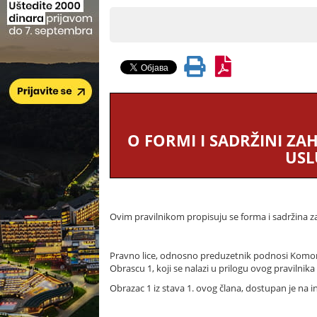
O FORMI I SADRŽINI Z
USL
Ovim pravilnikom propisuju se forma i sadržina z
Pravno lice, odnosno preduzetnik podnosi Komori
Obrascu 1, koji se nalazi u prilogu ovog pravilnika 
Obrazac 1 iz stava 1. ovog člana, dostupan je na i