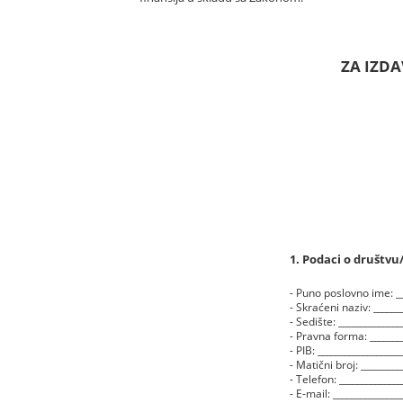
ZA IZD
1. Podaci o društv
- Puno poslovno ime: ___
- Skraćeni naziv: _______
- Sedište: ______________
- Pravna forma: ________
- PIB: __________________
- Matični broj: _________
- Telefon: ______________
- E-mail: _______________