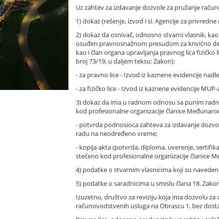
Uz zahtev za izdavanje dozvole za pružanje račun
1) dokaz (rešenje, izvod i sl. Agencije za privred
2) dokaz da osnivač, odnosno stvarni vlasnik, kao
osuđen pravnosnažnom presudom za krivično delo 
kao i član organa upravljanja pravnog lica fizičko
broj 73/19, u daljem teksu: Zakon):
- za pravno lice - Izvod iz kaznene evidencije nad
- za fizičko lice - Izvod iz kaznene evidencije MUP-
3) dokaz da ima u radnom odnosu sa punim radnim
kod profesionalne organizacije članice Međunaro
- potvrda podnosioca zahteva za izdavanje dozvol
radu na neodređeno vreme;
- kopija akta (potvrda, diploma, uverenje, sertifika
stečeno kod profesionalne organizacije članice 
4) podatke o stvarnim vlasnicima koji su naveden
5) podatke o saradnicima u smislu člana 18. Zako
Izuzetno, društvo za reviziju koja ima dozvolu za 
računovodstvenih usluga na Obrascu 1, bez dostav