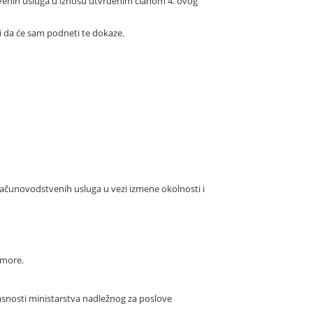
tvenih usluga u iznosu utvrđenim članom 4. ovog
ni da će sam podneti te dokaze.
ačunovodstvenih usluga u vezi izmene okolnosti i
omore.
asnosti ministarstva nadležnog za poslove