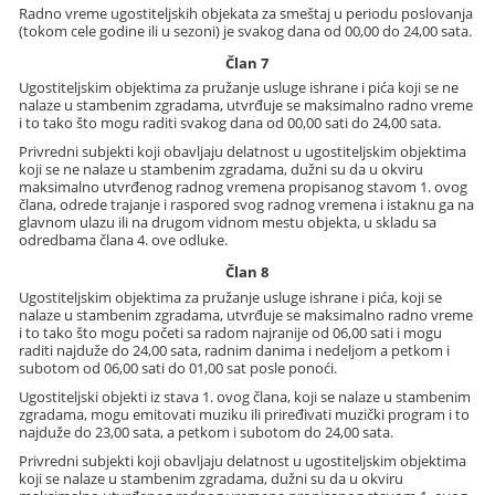
Radno vreme ugostiteljskih objekata za smeštaj u periodu poslovanja
(tokom cele godine ili u sezoni) je svakog dana od 00,00 do 24,00 sata.
Član 7
Ugostiteljskim objektima za pružanje usluge ishrane i pića koji se ne
nalaze u stambenim zgradama, utvrđuje se maksimalno radno vreme
i to tako što mogu raditi svakog dana od 00,00 sati do 24,00 sata.
Privredni subjekti koji obavljaju delatnost u ugostiteljskim objektima
koji se ne nalaze u stambenim zgradama, dužni su da u okviru
maksimalno utvrđenog radnog vremena propisanog stavom 1. ovog
člana, odrede trajanje i raspored svog radnog vremena i istaknu ga na
glavnom ulazu ili na drugom vidnom mestu objekta, u skladu sa
odredbama člana 4. ove odluke.
Član 8
Ugostiteljskim objektima za pružanje usluge ishrane i pića, koji se
nalaze u stambenim zgradama, utvrđuje se maksimalno radno vreme
i to tako što mogu početi sa radom najranije od 06,00 sati i mogu
raditi najduže do 24,00 sata, radnim danima i nedeljom a petkom i
subotom od 06,00 sati do 01,00 sat posle ponoći.
Ugostiteljski objekti iz stava 1. ovog člana, koji se nalaze u stambenim
zgradama, mogu emitovati muziku ili priređivati muzički program i to
najduže do 23,00 sata, a petkom i subotom do 24,00 sata.
Privredni subjekti koji obavljaju delatnost u ugostiteljskim objektima
koji se nalaze u stambenim zgradama, dužni su da u okviru