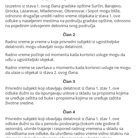
Izuzetno iz stava 1. ovog člana gradske opštine Surčin, Barajevo,
Grocka, Lazarevac, Mladenovac, Obrenovac i Sopot mogu bliže,
odnosno drugačije urediti radno vreme objekata iz stava 1. ove
odluke u naseljenim mestima na području gradske opštine, odnosno
na pojedinim izdvojenim delovima svog područja.
Član 2
Radno vreme je vreme u koje privredni subjekti iz ugostiteljske
delatnosti, mogu obavljati svoju delatnost.
Radno vreme počinje od momenta kada korisnici usluge mogu da
uđu u ugostiteljski objekat.
Radno vreme se završava u momentu kada korisnici usluge ne mogu
da ulaze u objekat iz stava 2. ovog člana.
Član 3
Privredni subjekti koji obavljaju delatnost iz člana 1. stav 1. ove
odluke dužni su da ispunjavaju uslove u skladu sa propisima kojima
se uređuje zaštita od buke i propisima kojima se uređuje zaštita
životne sredine.
Član 4
Privredni subjekti koji obavljaju delatnost iz člana 1. stav 1. ove
odluke dužni su da u periodu poslovanja (tokom cele godine ili
sezonski), utvrde trajanje i raspored radnog vremena u skladu sa
odredbama ove odluke, da utvrđeno radno vreme vidno istaknu na