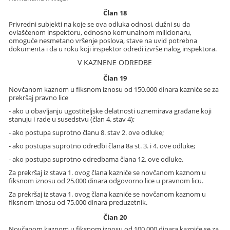
Član 18
Privredni subjekti na koje se ova odluka odnosi, dužni su da
ovlašćenom inspektoru, odnosno komunalnom milicionaru,
omoguće nesmetano vršenje poslova, stave na uvid potrebna
dokumenta i da u roku koji inspektor odredi izvrše nalog inspektora.
V KAZNENE ODREDBE
Član 19
Novčanom kaznom u fiksnom iznosu od 150.000 dinara kazniće se za
prekršaj pravno lice
- ako u obavljanju ugostiteljske delatnosti uznemirava građane koji
stanuju i rade u susedstvu (član 4. stav 4);
- ako postupa suprotno članu 8. stav 2. ove odluke;
- ako postupa suprotno odredbi člana 8a st. 3. i 4. ove odluke;
- ako postupa suprotno odredbama člana 12. ove odluke.
Za prekršaj iz stava 1. ovog člana kazniće se novčanom kaznom u
fiksnom iznosu od 25.000 dinara odgovorno lice u pravnom licu.
Za prekršaj iz stava 1. ovog člana kazniće se novčanom kaznom u
fiksnom iznosu od 75.000 dinara preduzetnik.
Član 20
Novčanom kaznom u fiksnom iznosu od 100.000 dinara kazniće se za