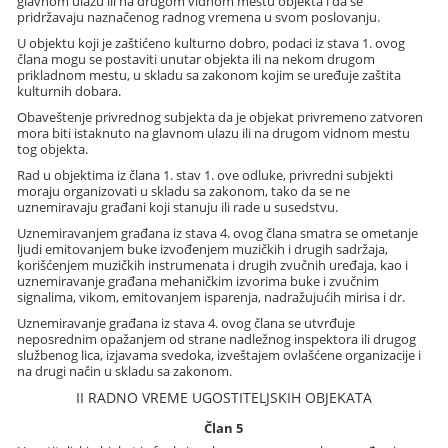
glavnom ulazu ili na drugom vidnom mestu objekta i da se
pridržavaju naznačenog radnog vremena u svom poslovanju.
U objektu koji je zaštićeno kulturno dobro, podaci iz stava 1. ovog
člana mogu se postaviti unutar objekta ili na nekom drugom
prikladnom mestu, u skladu sa zakonom kojim se uređuje zaštita
kulturnih dobara.
Obaveštenje privrednog subjekta da je objekat privremeno zatvoren
mora biti istaknuto na glavnom ulazu ili na drugom vidnom mestu
tog objekta.
Rad u objektima iz člana 1. stav 1. ove odluke, privredni subjekti
moraju organizovati u skladu sa zakonom, tako da se ne
uznemiravaju građani koji stanuju ili rade u susedstvu.
Uznemiravanjem građana iz stava 4. ovog člana smatra se ometanje
ljudi emitovanjem buke izvođenjem muzičkih i drugih sadržaja,
korišćenjem muzičkih instrumenata i drugih zvučnih uređaja, kao i
uznemiravanje građana mehaničkim izvorima buke i zvučnim
signalima, vikom, emitovanjem isparenja, nadražujućih mirisa i dr.
Uznemiravanje građana iz stava 4. ovog člana se utvrđuje
neposrednim opažanjem od strane nadležnog inspektora ili drugog
službenog lica, izjavama svedoka, izveštajem ovlašćene organizacije i
na drugi način u skladu sa zakonom.
II RADNO VREME UGOSTITELJSKIH OBJEKATA
Član 5