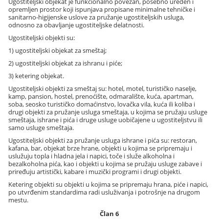
Ugostiteljski objekat je funkcionalno povezan, posebno uređen i
opremljen prostor koji ispunjava propisane minimalne tehničke i
sanitarno-higijenske uslove za pružanje ugostiteljskih usluga,
odnosno za obavljanje ugostiteljske delatnosti.
Ugostiteljski objekti su:
1) ugostiteljski objekat za smeštaj;
2) ugostiteljski objekat za ishranu i piće;
3) ketering objekat.
Ugostiteljski objekti za smeštaj su: hotel, motel, turističko naselje,
kamp, pansion, hostel, prenoćište, odmaralište, kuća, apartman,
soba, seosko turističko domaćinstvo, lovačka vila, kuća ili koliba i
drugi objekti za pružanje usluga smeštaja, u kojima se pružaju usluge
smeštaja, ishrane i pića i druge usluge uobičajene u ugostiteljstvu ili
samo usluge smeštaja.
Ugostiteljski objekti za pružanje usluga ishrane i pića su: restoran,
kafana, bar, objekat brze hrane, objekti u kojima se pripremaju i
uslužuju topla i hladna jela i napici, toče i služe alkoholna i
bezalkoholna pića, kao i objekti u kojima se pružaju usluge zabave i
priređuju artistički, kabare i muzički programi i drugi objekti.
Ketering objekti su objekti u kojima se pripremaju hrana, piće i napici,
po utvrđenim standardima radi usluživanja i potrošnje na drugom
mestu.
Član 6