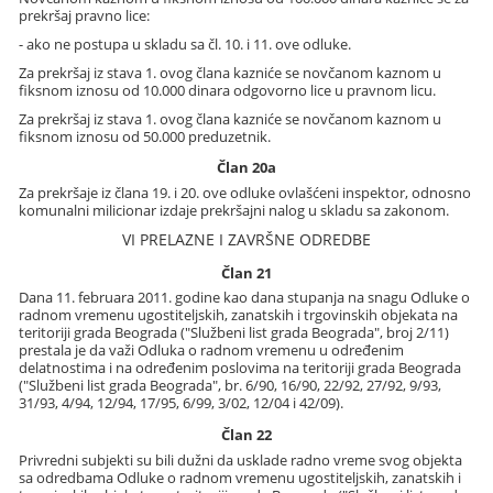
prekršaj pravno lice:
- ako ne postupa u skladu sa čl. 10. i 11. ove odluke.
Za prekršaj iz stava 1. ovog člana kazniće se novčanom kaznom u
fiksnom iznosu od 10.000 dinara odgovorno lice u pravnom licu.
Za prekršaj iz stava 1. ovog člana kazniće se novčanom kaznom u
fiksnom iznosu od 50.000 preduzetnik.
Član 20a
Za prekršaje iz člana 19. i 20. ove odluke ovlašćeni inspektor, odnosno
komunalni milicionar izdaje prekršajni nalog u skladu sa zakonom.
VI PRELAZNE I ZAVRŠNE ODREDBE
Član 21
Dana 11. februara 2011. godine kao dana stupanja na snagu Odluke o
radnom vremenu ugostiteljskih, zanatskih i trgovinskih objekata na
teritoriji grada Beograda ("Službeni list grada Beograda", broj 2/11)
prestala je da važi Odluka o radnom vremenu u određenim
delatnostima i na određenim poslovima na teritoriji grada Beograda
("Službeni list grada Beograda", br. 6/90, 16/90, 22/92, 27/92, 9/93,
31/93, 4/94, 12/94, 17/95, 6/99, 3/02, 12/04 i 42/09).
Član 22
Privredni subjekti su bili dužni da usklade radno vreme svog objekta
sa odredbama Odluke o radnom vremenu ugostiteljskih, zanatskih i