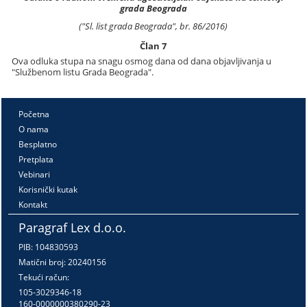
grada Beograda
("Sl. list grada Beograda", br. 86/2016)
Član 7
Ova odluka stupa na snagu osmog dana od dana objavljivanja u
"Službenom listu Grada Beograda".
Početna
O nama
Besplatno
Pretplata
Vebinari
Korisnički kutak
Kontakt
Paragraf Lex d.o.o.
PIB: 104830593
Matični broj: 20240156
Tekući račun:
105-3029346-18
160-0000000380290-23