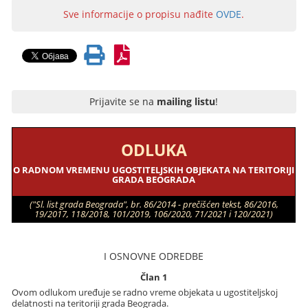
Sve informacije o propisu nađite
OVDE
.
Prijavite se na
mailing listu
!
ODLUKA
O RADNOM VREMENU UGOSTITELJSKIH OBJEKATA NA TERITORIJI
GRADA BEOGRADA
("Sl. list grada Beograda", br. 86/2014 - prečišćen tekst, 86/2016,
19/2017, 118/2018, 101/2019, 106/2020, 71/2021 i 120/2021)
I OSNOVNE ODREDBE
Član 1
Ovom odlukom uređuje se radno vreme objekata u ugostiteljskoj
delatnosti na teritoriji grada Beograda.