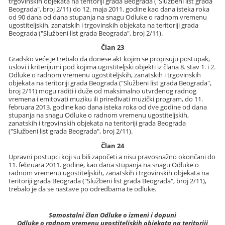
trgovinskih objekata na teritoriji grada Beograda ("Službeni list grada
Beograda", broj 2/11) do 12. maja 2011. godine kao dana isteka roka
od 90 dana od dana stupanja na snagu Odluke o radnom vremenu
ugostiteljskih, zanatskih i trgovinskih objekata na teritoriji grada
Beograda ("Službeni list grada Beograda", broj 2/11).
Član 23
Gradsko veće je trebalo da donese akt kojim se propisuju postupak,
uslovi i kriterijumi pod kojima ugostiteljski objekti iz člana 8. stav 1. i 2.
Odluke o radnom vremenu ugostiteljskih, zanatskih i trgovinskih
objekata na teritoriji grada Beograda ("Službeni list grada Beograda",
broj 2/11) mogu raditi i duže od maksimalno utvrđenog radnog
vremena i emitovati muziku ili priređivati muzički program, do 11.
februara 2013. godine kao dana isteka roka od dve godine od dana
stupanja na snagu Odluke o radnom vremenu ugostiteljskih,
zanatskih i trgovinskih objekata na teritoriji grada Beograda
("Službeni list grada Beograda", broj 2/11).
Član 24
Upravni postupci koji su bili započeti a nisu pravosnažno okončani do
11. februara 2011. godine, kao dana stupanja na snagu Odluke o
radnom vremenu ugostiteljskih, zanatskih i trgovinskih objekata na
teritoriji grada Beograda ("Službeni list grada Beograda", broj 2/11),
trebalo je da se nastave po odredbama te odluke.
Samostalni član Odluke o izmeni i dopuni
Odluke o radnom vremenu ugostiteljskih objekata na teritoriji