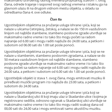
maksimalno utvrđenog radnog vremena propisanog stavom 1. ovog
člana, odrede trajanje i raspored svog radnog vremena i istaknu ga na
glavnom ulazu ili na drugom vidnom mestu objekta, u skladu sa
odredbama člana 4. ove odluke.
Član 8a
Ugostiteljskim objektima za pružanje usluge ishrane i pića, koji se
nalaze u ulicama Cetinjskoj, Zetskoj, a nalaze se do 150 m vazdušnom
linijom od najbliže stambene, stambeno poslovne zgrade utvrđuje se
maksimalno radno vreme i to tako što mogu početi sa radom
najranije od 6.00 sati i mogu raditi najduže do 24.00 sata, a petkom i
subotom od 06.00 sati do 1.00 sat posle ponoći.
Ugostiteljskim objektima za pružanje usluge ishrane i pića, koji se ne
nalaze u stambenim, stambeno poslovnim zgradama, a nalaze se do
50 metara vazdušnom linijom od najbliže stambene, stambeno
poslovne zgrade utvrđuje se maksimalno radno vreme i to tako što
mogu početi sa radom najranije od 6.00 sati i mogu raditi najduže do
24.00 sata, a petkom i subotom od 6.00 sati do 1.00 sat posle ponoći.
Ugostiteljski objekti iz stava 1. ovog člana, mogu emitovati muziku ili
priređivati muzički program i to najduže do 23.00 sata, a petkom i
subotom do 24.00 sata.
Ugostiteljskim objektima za pružanje usluge ishrane i pića koji se
nalaze u Skadarskoj ulici ili koji imaju ulaz iz Skadarske ulice i kojima je
registrovano sedište, odnosno ogranak u Skadarskoj ulici utvrđuje se
maksimalno radno vreme i to tako što mogu raditi svakog dana od
00,00 sati do 24,00 sata i mogu emitovati samo akustičnu muziku.