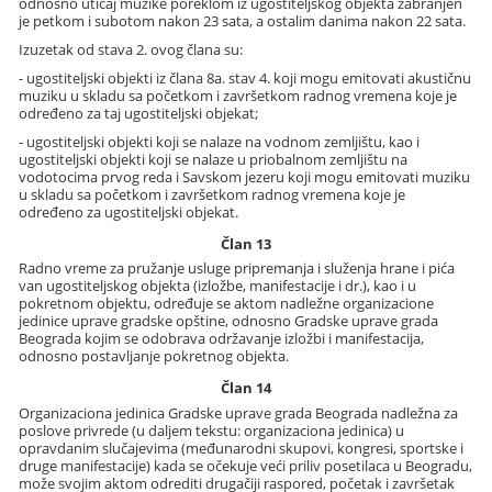
odnosno uticaj muzike poreklom iz ugostiteljskog objekta zabranjen
je petkom i subotom nakon 23 sata, a ostalim danima nakon 22 sata.
Izuzetak od stava 2. ovog člana su:
- ugostiteljski objekti iz člana 8a. stav 4. koji mogu emitovati akustičnu
muziku u skladu sa početkom i završetkom radnog vremena koje je
određeno za taj ugostiteljski objekat;
- ugostiteljski objekti koji se nalaze na vodnom zemljištu, kao i
ugostiteljski objekti koji se nalaze u priobalnom zemljištu na
vodotocima prvog reda i Savskom jezeru koji mogu emitovati muziku
u skladu sa početkom i završetkom radnog vremena koje je
određeno za ugostiteljski objekat.
Član 13
Radno vreme za pružanje usluge pripremanja i služenja hrane i pića
van ugostiteljskog objekta (izložbe, manifestacije i dr.), kao i u
pokretnom objektu, određuje se aktom nadležne organizacione
jedinice uprave gradske opštine, odnosno Gradske uprave grada
Beograda kojim se odobrava održavanje izložbi i manifestacija,
odnosno postavljanje pokretnog objekta.
Član 14
Organizaciona jedinica Gradske uprave grada Beograda nadležna za
poslove privrede (u daljem tekstu: organizaciona jedinica) u
opravdanim slučajevima (međunarodni skupovi, kongresi, sportske i
druge manifestacije) kada se očekuje veći priliv posetilaca u Beogradu,
može svojim aktom odrediti drugačiji raspored, početak i završetak