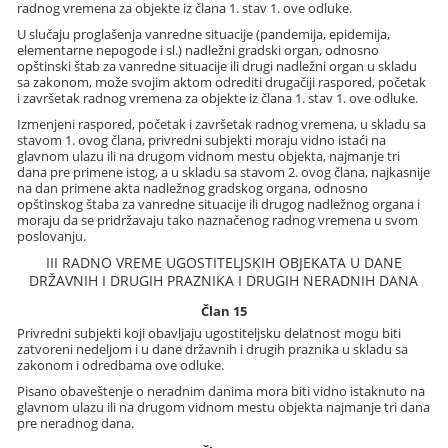
radnog vremena za objekte iz člana 1. stav 1. ove odluke.
U slučaju proglašenja vanredne situacije (pandemija, epidemija,
elementarne nepogode i sl.) nadležni gradski organ, odnosno
opštinski štab za vanredne situacije ili drugi nadležni organ u skladu
sa zakonom, može svojim aktom odrediti drugačiji raspored, početak
i završetak radnog vremena za objekte iz člana 1. stav 1. ove odluke.
Izmenjeni raspored, početak i završetak radnog vremena, u skladu sa
stavom 1. ovog člana, privredni subjekti moraju vidno istaći na
glavnom ulazu ili na drugom vidnom mestu objekta, najmanje tri
dana pre primene istog, a u skladu sa stavom 2. ovog člana, najkasnije
na dan primene akta nadležnog gradskog organa, odnosno
opštinskog štaba za vanredne situacije ili drugog nadležnog organa i
moraju da se pridržavaju tako naznačenog radnog vremena u svom
poslovanju.
III RADNO VREME UGOSTITELJSKIH OBJEKATA U DANE
DRŽAVNIH I DRUGIH PRAZNIKA I DRUGIH NERADNIH DANA
Član 15
Privredni subjekti koji obavljaju ugostiteljsku delatnost mogu biti
zatvoreni nedeljom i u dane državnih i drugih praznika u skladu sa
zakonom i odredbama ove odluke.
Pisano obaveštenje o neradnim danima mora biti vidno istaknuto na
glavnom ulazu ili na drugom vidnom mestu objekta najmanje tri dana
pre neradnog dana.