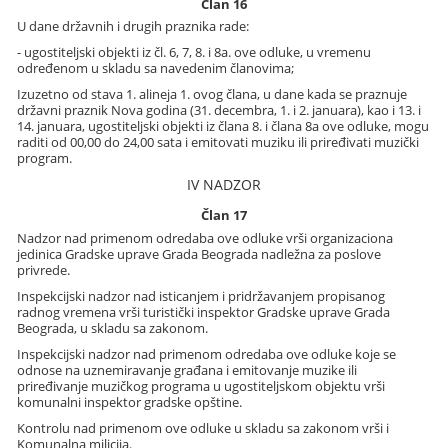
Član 16
U dane državnih i drugih praznika rade:
- ugostiteljski objekti iz čl. 6, 7, 8. i 8a. ove odluke, u vremenu
određenom u skladu sa navedenim članovima;
Izuzetno od stava 1. alineja 1. ovog člana, u dane kada se praznuje
državni praznik Nova godina (31. decembra, 1. i 2. januara), kao i 13. i
14. januara, ugostiteljski objekti iz člana 8. i člana 8a ove odluke, mogu
raditi od 00,00 do 24,00 sata i emitovati muziku ili priređivati muzički
program.
IV NADZOR
Član 17
Nadzor nad primenom odredaba ove odluke vrši organizaciona
jedinica Gradske uprave Grada Beograda nadležna za poslove
privrede.
Inspekcijski nadzor nad isticanjem i pridržavanjem propisanog
radnog vremena vrši turistički inspektor Gradske uprave Grada
Beograda, u skladu sa zakonom.
Inspekcijski nadzor nad primenom odredaba ove odluke koje se
odnose na uznemiravanje građana i emitovanje muzike ili
priređivanje muzičkog programa u ugostiteljskom objektu vrši
komunalni inspektor gradske opštine.
Kontrolu nad primenom ove odluke u skladu sa zakonom vrši i
Komunalna milicija.