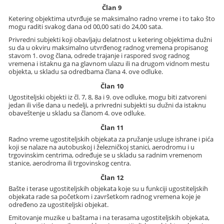
Član 9
Ketering objektima utvrđuje se maksimalno radno vreme i to tako što
mogu raditi svakog dana od 00,00 sati do 24,00 sata.
Privredni subjekti koji obavljaju delatnost u ketering objektima dužni
su da u okviru maksimalno utvrđenog radnog vremena propisanog
stavom 1. ovog člana, odrede trajanje i raspored svog radnog
vremena i istaknu ga na glavnom ulazu ili na drugom vidnom mestu
objekta, u skladu sa odredbama člana 4. ove odluke.
Član 10
Ugostiteljski objekti iz čl. 7, 8, 8a i 9. ove odluke, mogu biti zatvoreni
jedan ili više dana u nedelji, a privredni subjekti su dužni da istaknu
obaveštenje u skladu sa članom 4. ove odluke.
Član 11
Radno vreme ugostiteljskih objekata za pružanje usluge ishrane i pića
koji se nalaze na autobuskoj i železničkoj stanici, aerodromu i u
trgovinskim centrima, određuje se u skladu sa radnim vremenom
stanice, aerodroma ili trgovinskog centra.
Član 12
Bašte i terase ugostiteljskih objekata koje su u funkciji ugostiteljskih
objekata rade sa početkom i završetkom radnog vremena koje je
određeno za ugostiteljski objekat.
Emitovanje muzike u baštama i na terasama ugostiteljskih objekata,